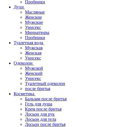
Пробники
Духи
Масляные
Женские
Мужские
Унисекс
Миниатюры
Пробники
Туалетная вода
Мужская
Женская
Унисекс
Одеколон
Мужской
Женский
Унисекс
Туалетный одеколон
после бритья
Косметика
Бальзам после бритья
Гель для душа
Крем после бритья
Лосьон для рук
Лосьон для тела
Лосьон после бритья