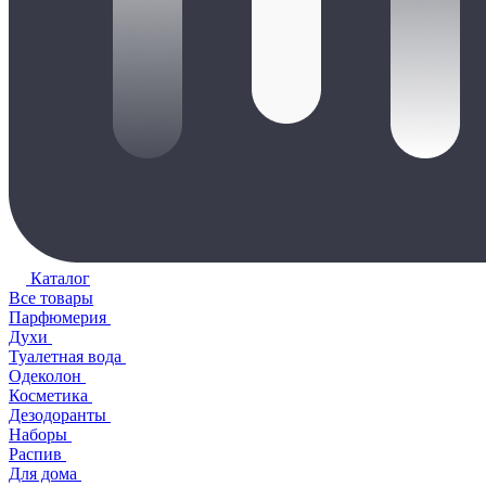
Каталог
Все товары
Парфюмерия
Духи
Туалетная вода
Одеколон
Косметика
Дезодоранты
Наборы
Распив
Для дома