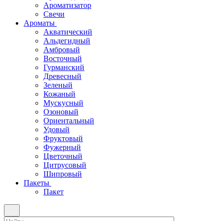
Ароматизатор
Свечи
Ароматы
Акватический
Альдегидный
Амбровый
Восточный
Гурманский
Древесный
Зеленый
Кожаный
Мускусный
Озоновый
Ориентальный
Удовый
Фруктовый
Фужерный
Цветочный
Цитрусовый
Шипровый
Пакеты
Пакет