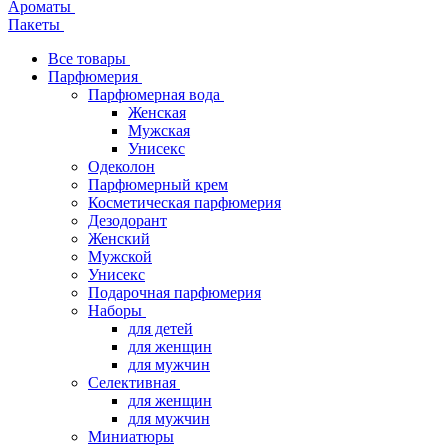
Ароматы
Пакеты
Все товары
Парфюмерия
Парфюмерная вода
Женская
Мужская
Унисекс
Одеколон
Парфюмерный крем
Косметическая парфюмерия
Дезодорант
Женский
Мужской
Унисекс
Подарочная парфюмерия
Наборы
для детей
для женщин
для мужчин
Селективная
для женщин
для мужчин
Миниатюры