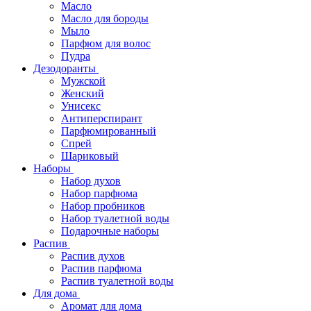
Масло
Масло для бороды
Мыло
Парфюм для волос
Пудра
Дезодоранты
Мужской
Женский
Унисекс
Антиперспирант
Парфюмированный
Спрей
Шариковый
Наборы
Набор духов
Набор парфюма
Набор пробников
Набор туалетной воды
Подарочные наборы
Распив
Распив духов
Распив парфюма
Распив туалетной воды
Для дома
Аромат для дома