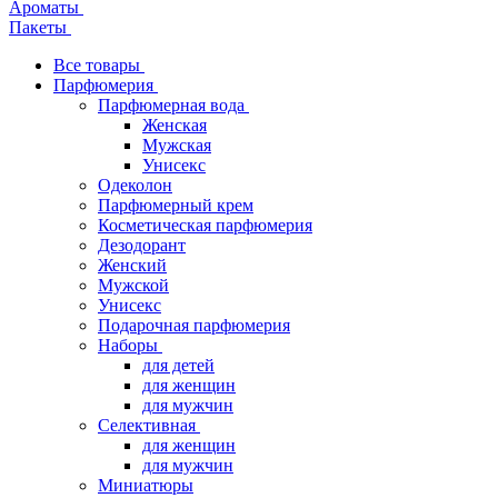
Ароматы
Пакеты
Все товары
Парфюмерия
Парфюмерная вода
Женская
Мужская
Унисекс
Одеколон
Парфюмерный крем
Косметическая парфюмерия
Дезодорант
Женский
Мужской
Унисекс
Подарочная парфюмерия
Наборы
для детей
для женщин
для мужчин
Селективная
для женщин
для мужчин
Миниатюры