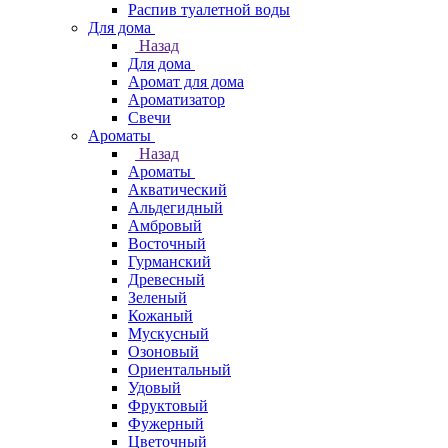
Распив туалетной воды
Для дома
Назад
Для дома
Аромат для дома
Ароматизатор
Свечи
Ароматы
Назад
Ароматы
Акватический
Альдегидный
Амбровый
Восточный
Гурманский
Древесный
Зеленый
Кожаный
Мускусный
Озоновый
Ориентальный
Удовый
Фруктовый
Фужерный
Цветочный