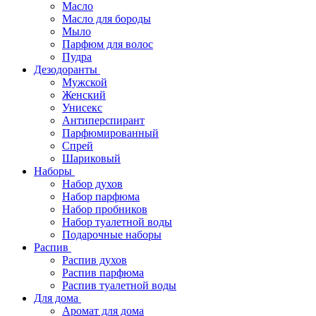
Масло
Масло для бороды
Мыло
Парфюм для волос
Пудра
Дезодоранты
Мужской
Женский
Унисекс
Антиперспирант
Парфюмированный
Спрей
Шариковый
Наборы
Набор духов
Набор парфюма
Набор пробников
Набор туалетной воды
Подарочные наборы
Распив
Распив духов
Распив парфюма
Распив туалетной воды
Для дома
Аромат для дома