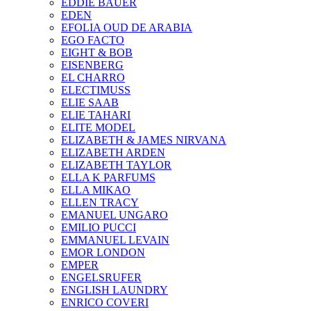
EDDIE BAUER
EDEN
EFOLIA OUD DE ARABIA
EGO FACTO
EIGHT & BOB
EISENBERG
EL CHARRO
ELECTIMUSS
ELIE SAAB
ELIE TAHARI
ELITE MODEL
ELIZABETH & JAMES NIRVANA
ELIZABETH ARDEN
ELIZABETH TAYLOR
ELLA K PARFUMS
ELLA MIKAO
ELLEN TRACY
EMANUEL UNGARO
EMILIO PUCCI
EMMANUEL LEVAIN
EMOR LONDON
EMPER
ENGELSRUFER
ENGLISH LAUNDRY
ENRICO COVERI