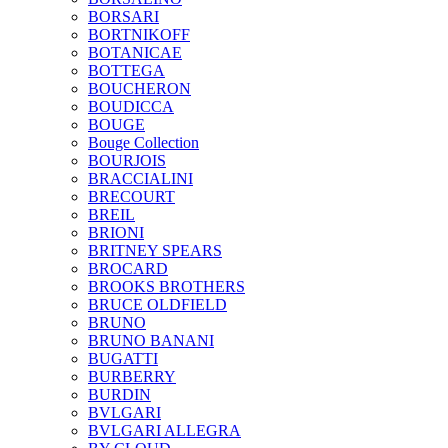
BORSARI
BORTNIKOFF
BOTANICAE
BOTTEGA
BOUCHERON
BOUDICCA
BOUGE
Bouge Collection
BOURJOIS
BRACCIALINI
BRECOURT
BREIL
BRIONI
BRITNEY SPEARS
BROCARD
BROOKS BROTHERS
BRUCE OLDFIELD
BRUNO
BRUNO BANANI
BUGATTI
BURBERRY
BURDIN
BVLGARI
BVLGARI ALLEGRA