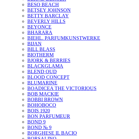
BESO BEACH
BETSEY JOHNSON
BETTY BARCLAY
BEVERLY HILLS
BEYONCE
BHARARA
BIEHL. PARFUMKUNSTWERKE
BIJAN
BILL BLASS
BIOTHERM
BJORK & BERRIES
BLACKGLAMA
BLEND OUD
BLOOD CONCEPT
BLUMARINE
BOADICEA THE VICTORIOUS
BOB MACKIE
BOBBI BROWN
BOHOBOCO
BOIS 1920
BON PARFUMEUR
BOND 9
BOND № 9
BORGHESE IL BACIO
BORSALINO