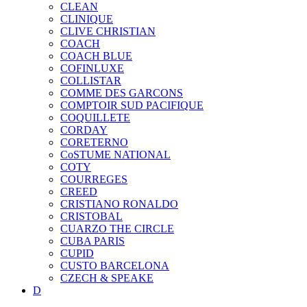
CLEAN
CLINIQUE
CLIVE CHRISTIAN
COACH
COACH BLUE
COFINLUXE
COLLISTAR
COMME DES GARCONS
COMPTOIR SUD PACIFIQUE
COQUILLETE
CORDAY
CORETERNO
CoSTUME NATIONAL
COTY
COURREGES
CREED
CRISTIANO RONALDO
CRISTOBAL
CUARZO THE CIRCLE
CUBA PARIS
CUPID
CUSTO BARCELONA
CZECH & SPEAKE
D