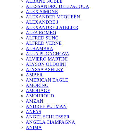
ALBANE NOBLE
ALESSANDRO DELL'ACQUA
ALEX SIMONE
ALEXANDER MCQUEEN
ALEXANDRE J
ALEXANDRE J ATELIER
ALFA ROMEO
ALFRED SUNG
ALFRED VERNE
ALHAMBRA
ALLA PUGACHOVA
ALVIERO MARTINI
ALYSON OLDOINI
ALYSSA ASHLEY
AMBER
AMERICAN EAGLE
AMORINO
AMOUAGE
AMOUROUD
AMZAN
ANDREE PUTMAN
ANFAS
ANGEL SCHLESSER
ANGELA CIAMPAGNA
ANIMA