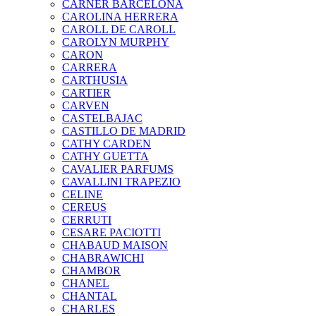
CARNER BARCELONA
CAROLINA HERRERA
CAROLL DE CAROLL
CAROLYN MURPHY
CARON
CARRERA
CARTHUSIA
CARTIER
CARVEN
CASTELBAJAC
CASTILLO DE MADRID
CATHY CARDEN
CATHY GUETTA
CAVALIER PARFUMS
CAVALLINI TRAPEZIO
CELINE
CEREUS
CERRUTI
CESARE PACIOTTI
CHABAUD MAISON
CHABRAWICHI
CHAMBOR
CHANEL
CHANTAL
CHARLES