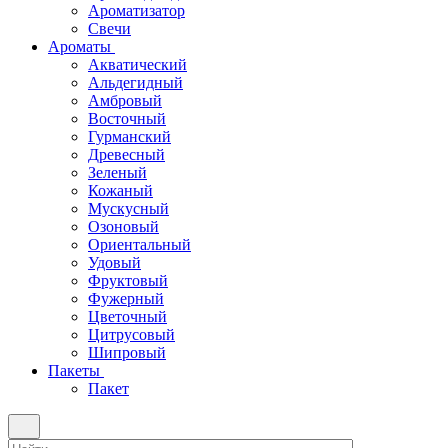
Ароматизатор
Свечи
Ароматы
Акватический
Альдегидный
Амбровый
Восточный
Гурманский
Древесный
Зеленый
Кожаный
Мускусный
Озоновый
Ориентальный
Удовый
Фруктовый
Фужерный
Цветочный
Цитрусовый
Шипровый
Пакеты
Пакет