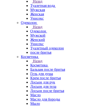
Назад
Туалетная вода
Мужская
Женская
Унисекс
Одеколон
Назад
Одеколон
Мужской
Женский
Унисекс
Туалетный одеколон
после бритья
Косметика
Назад
Косметика
Бальзам после бритья
Гель для душа
Крем после бритья
Лосьон для рук
Лосьон для тела
Лосьон после бритья
Масло
Масло для бороды
Мыло