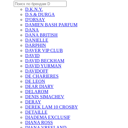
D.K.N.Y.
D.S.& DURGA
D'ORSAY
DAMIEN BASH PARFUM
DANA
DANA BRITISH
DANIELLE
DARPHIN
DAVER VIP CLUB
DAVID
DAVID BECKHAM
DAVID YURMAN
DAVIDOFF
DE CHARIERES
DE LEON
DEAR DIARY
DELAROM
DENIS SIMACHEV
DERAY
DEREK LAM 10 CROSBY
DETAILLE
DIADEMA EXCLUSIF
DIANA ROSS
DIANA VREELAND