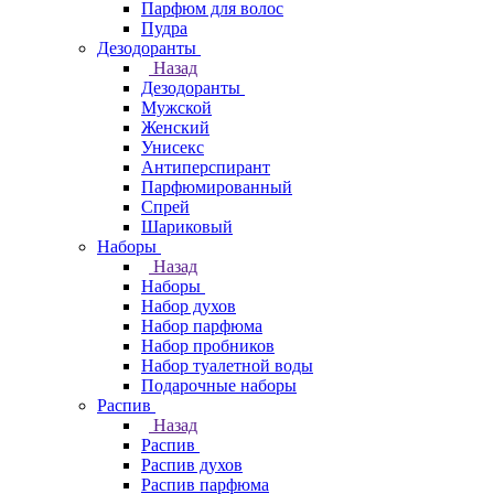
Парфюм для волос
Пудра
Дезодоранты
Назад
Дезодоранты
Мужской
Женский
Унисекс
Антиперспирант
Парфюмированный
Спрей
Шариковый
Наборы
Назад
Наборы
Набор духов
Набор парфюма
Набор пробников
Набор туалетной воды
Подарочные наборы
Распив
Назад
Распив
Распив духов
Распив парфюма