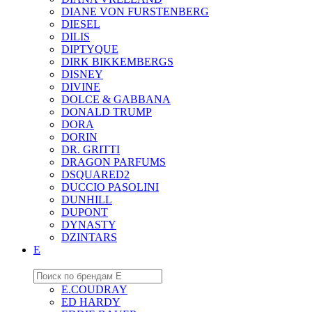
DIANE VON FURSTENBERG
DIESEL
DILIS
DIPTYQUE
DIRK BIKKEMBERGS
DISNEY
DIVINE
DOLCE & GABBANA
DONALD TRUMP
DORA
DORIN
DR. GRITTI
DRAGON PARFUMS
DSQUARED2
DUCCIO PASOLINI
DUNHILL
DUPONT
DYNASTY
DZINTARS
E
E.COUDRAY
ED HARDY