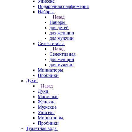
Унисекс
Подарочная парфюмерия
Наборы
Назад
Наборы
для детей
для женщин
для мужчин
Селективная
Назад
Селективная
для женщин
для мужчин
Миниатюры
Пробники
Духи
Назад
Духи
Масляные
Женские
Мужские
Унисекс
Миниатюры
Пробники
Туалетная вода