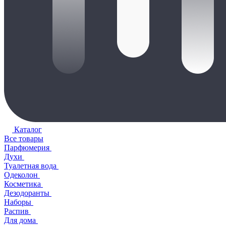
Каталог
Все товары
Парфюмерия
Духи
Туалетная вода
Одеколон
Косметика
Дезодоранты
Наборы
Распив
Для дома