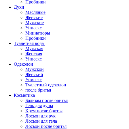
Пробники
Духи
Масляные
Женские
Мужские
Унисекс
Миниатюры
Пробники
Туалетная вода
Мужская
Женская
Унисекс
Одеколон
Мужской
Женский
Унисекс
Туалетный одеколон
после бритья
Косметика
Бальзам после бритья
Гель для душа
Крем после бритья
Лосьон для рук
Лосьон для тела
Лосьон после бритья