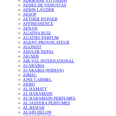
ADRIENNE VITTADINI
AEDES DE VENUSTAS
AERIN LAUDER
AESOP
AETHER HYPAER
AFFINESSENCE
AFNAN
AGATHA RUIZ
AGATHO PARFUM
AGENT PROVOCATEUR
AGONIST
AHJAAR NEPAL
AIGNER
AIR-VAL INTERNATIONAL
AJ ARABIA
AJ ARABIA (WIDIAN)
AJMAL
AJNE CARMEL
AKRO
AL HAMATT
AL HARAMAIN
AL HARAMAIN PERFUMES
AL JAZEERA PERFUMES
AL-REHAB
ALAIN DELON