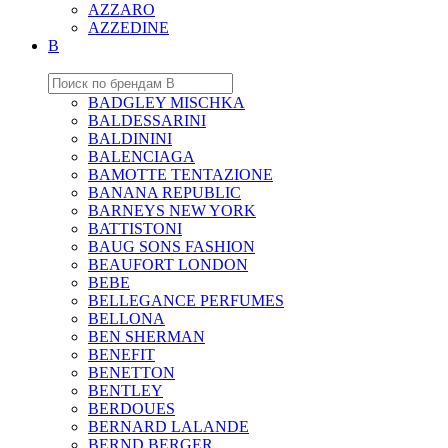
AZZARO
AZZEDINE
B
BADGLEY MISCHKA
BALDESSARINI
BALDININI
BALENCIAGA
BAMOTTE TENTAZIONE
BANANA REPUBLIC
BARNEYS NEW YORK
BATTISTONI
BAUG SONS FASHION
BEAUFORT LONDON
BEBE
BELLEGANCE PERFUMES
BELLONA
BEN SHERMAN
BENEFIT
BENETTON
BENTLEY
BERDOUES
BERNARD LALANDE
BERND BERGER