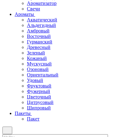
Ароматизатор
Свечи
Ароматы
Акватический
Альдегидный
Амбровый
Восточный
Гурманский
Древесный
Зеленый
Кожаный
Мускусный
Озоновый
Ориентальный
Удовый
Фруктовый
Фужерный
Цветочный
Цитрусовый
Шипровый
Пакеты
Пакет