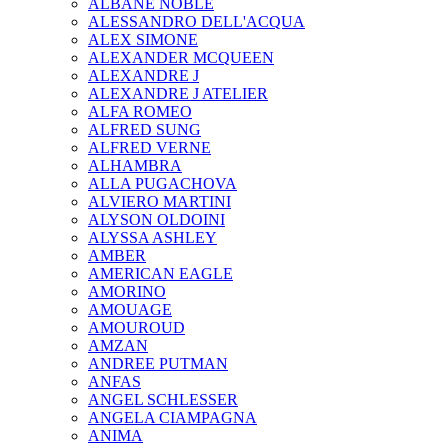
ALBANE NOBLE
ALESSANDRO DELL'ACQUA
ALEX SIMONE
ALEXANDER MCQUEEN
ALEXANDRE J
ALEXANDRE J ATELIER
ALFA ROMEO
ALFRED SUNG
ALFRED VERNE
ALHAMBRA
ALLA PUGACHOVA
ALVIERO MARTINI
ALYSON OLDOINI
ALYSSA ASHLEY
AMBER
AMERICAN EAGLE
AMORINO
AMOUAGE
AMOUROUD
AMZAN
ANDREE PUTMAN
ANFAS
ANGEL SCHLESSER
ANGELA CIAMPAGNA
ANIMA