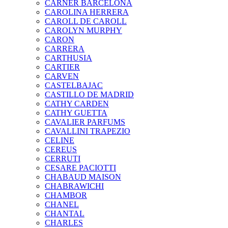
CARNER BARCELONA
CAROLINA HERRERA
CAROLL DE CAROLL
CAROLYN MURPHY
CARON
CARRERA
CARTHUSIA
CARTIER
CARVEN
CASTELBAJAC
CASTILLO DE MADRID
CATHY CARDEN
CATHY GUETTA
CAVALIER PARFUMS
CAVALLINI TRAPEZIO
CELINE
CEREUS
CERRUTI
CESARE PACIOTTI
CHABAUD MAISON
CHABRAWICHI
CHAMBOR
CHANEL
CHANTAL
CHARLES