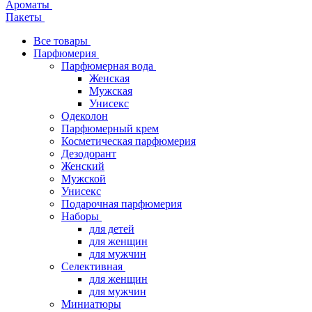
Ароматы
Пакеты
Все товары
Парфюмерия
Парфюмерная вода
Женская
Мужская
Унисекс
Одеколон
Парфюмерный крем
Косметическая парфюмерия
Дезодорант
Женский
Мужской
Унисекс
Подарочная парфюмерия
Наборы
для детей
для женщин
для мужчин
Селективная
для женщин
для мужчин
Миниатюры