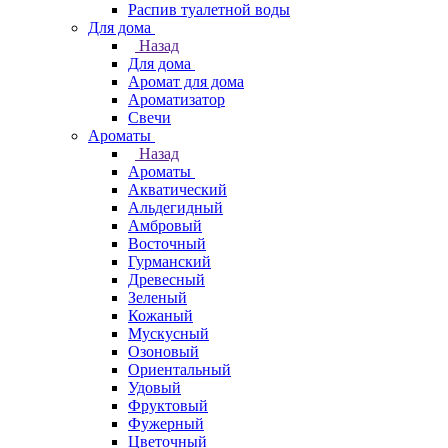
Распив туалетной воды
Для дома
Назад
Для дома
Аромат для дома
Ароматизатор
Свечи
Ароматы
Назад
Ароматы
Акватический
Альдегидный
Амбровый
Восточный
Гурманский
Древесный
Зеленый
Кожаный
Мускусный
Озоновый
Ориентальный
Удовый
Фруктовый
Фужерный
Цветочный