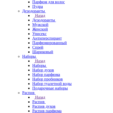
Парфюм для волос
Пудра
Дезодоранты
Назад
Дезодоранты
Мужской
Женский
Унисекс
Антиперспирант
Парфюмированный
Спрей
Шариковый
Наборы
Назад
Наборы
Набор духов
Набор парфюма
Набор пробников
Набор туалетной воды
Подарочные наборы
Распив
Назад
Распив
Распив духов
Распив парфюма