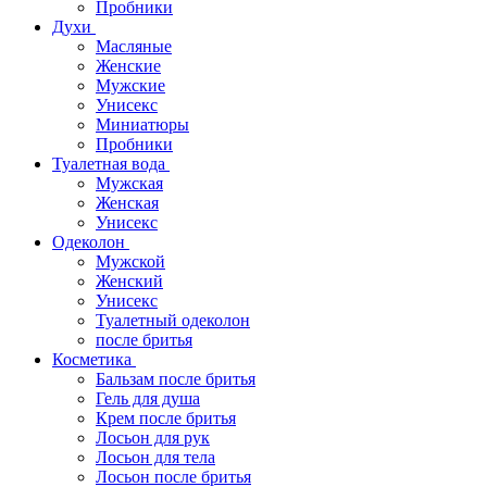
Пробники
Духи
Масляные
Женские
Мужские
Унисекс
Миниатюры
Пробники
Туалетная вода
Мужская
Женская
Унисекс
Одеколон
Мужской
Женский
Унисекс
Туалетный одеколон
после бритья
Косметика
Бальзам после бритья
Гель для душа
Крем после бритья
Лосьон для рук
Лосьон для тела
Лосьон после бритья