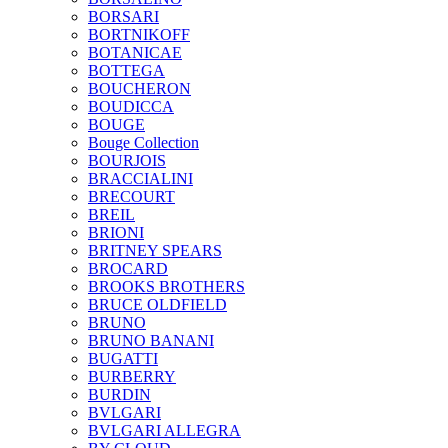
BORSARI
BORTNIKOFF
BOTANICAE
BOTTEGA
BOUCHERON
BOUDICCA
BOUGE
Bouge Collection
BOURJOIS
BRACCIALINI
BRECOURT
BREIL
BRIONI
BRITNEY SPEARS
BROCARD
BROOKS BROTHERS
BRUCE OLDFIELD
BRUNO
BRUNO BANANI
BUGATTI
BURBERRY
BURDIN
BVLGARI
BVLGARI ALLEGRA