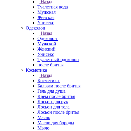
Назад
Туалетная вода
Мужская
Женская
Унисекс
Одеколон
Назад
Одеколон
Мужской
Женский
Унисекс
Туалетный одеколон
после бритья
Косметика
Назад
Косметика
Бальзам после бритья
Гель для душа
Крем после бритья
Лосьон для рук
Лосьон для тела
Лосьон после бритья
Масло
Масло для бороды
Мыло