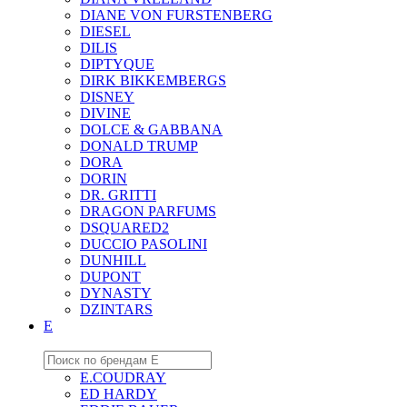
DIANE VON FURSTENBERG
DIESEL
DILIS
DIPTYQUE
DIRK BIKKEMBERGS
DISNEY
DIVINE
DOLCE & GABBANA
DONALD TRUMP
DORA
DORIN
DR. GRITTI
DRAGON PARFUMS
DSQUARED2
DUCCIO PASOLINI
DUNHILL
DUPONT
DYNASTY
DZINTARS
E
E.COUDRAY
ED HARDY