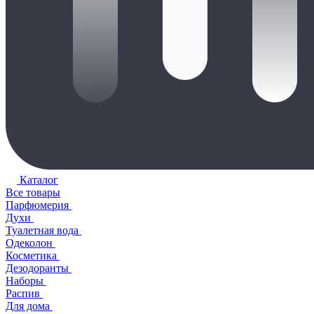
Каталог
Все товары
Парфюмерия
Духи
Туалетная вода
Одеколон
Косметика
Дезодоранты
Наборы
Распив
Для дома