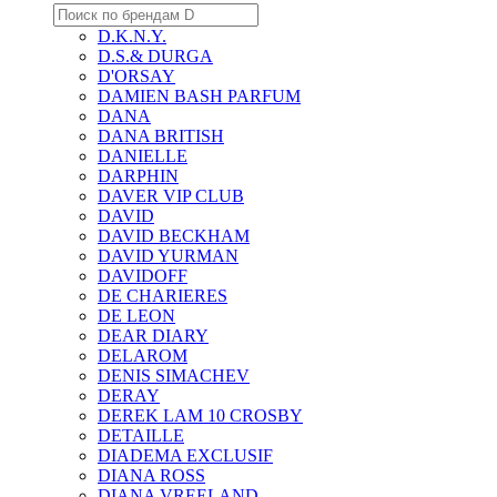
D.K.N.Y.
D.S.& DURGA
D'ORSAY
DAMIEN BASH PARFUM
DANA
DANA BRITISH
DANIELLE
DARPHIN
DAVER VIP CLUB
DAVID
DAVID BECKHAM
DAVID YURMAN
DAVIDOFF
DE CHARIERES
DE LEON
DEAR DIARY
DELAROM
DENIS SIMACHEV
DERAY
DEREK LAM 10 CROSBY
DETAILLE
DIADEMA EXCLUSIF
DIANA ROSS
DIANA VREELAND