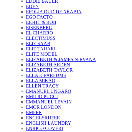
EDDIE BAUER
EDEN
EFOLIA OUD DE ARABIA
EGO FACTO
EIGHT & BOB
EISENBERG
EL CHARRO
ELECTIMUSS
ELIE SAAB
ELIE TAHARI
ELITE MODEL
ELIZABETH & JAMES NIRVANA
ELIZABETH ARDEN
ELIZABETH TAYLOR
ELLA K PARFUMS
ELLA MIKAO
ELLEN TRACY
EMANUEL UNGARO
EMILIO PUCCI
EMMANUEL LEVAIN
EMOR LONDON
EMPER
ENGELSRUFER
ENGLISH LAUNDRY
ENRICO COVERI