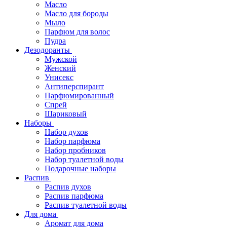
Масло
Масло для бороды
Мыло
Парфюм для волос
Пудра
Дезодоранты
Мужской
Женский
Унисекс
Антиперспирант
Парфюмированный
Спрей
Шариковый
Наборы
Набор духов
Набор парфюма
Набор пробников
Набор туалетной воды
Подарочные наборы
Распив
Распив духов
Распив парфюма
Распив туалетной воды
Для дома
Аромат для дома