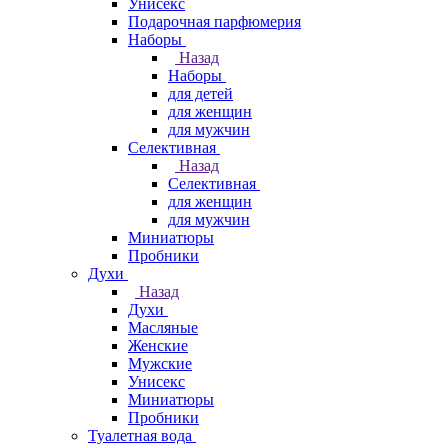
Унисекс
Подарочная парфюмерия
Наборы
Назад
Наборы
для детей
для женщин
для мужчин
Селективная
Назад
Селективная
для женщин
для мужчин
Миниатюры
Пробники
Духи
Назад
Духи
Масляные
Женские
Мужские
Унисекс
Миниатюры
Пробники
Туалетная вода