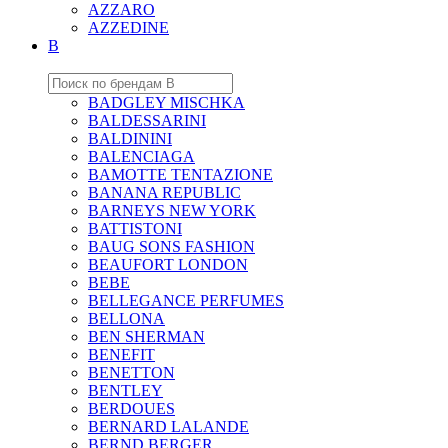
AZZARO
AZZEDINE
B
BADGLEY MISCHKA
BALDESSARINI
BALDININI
BALENCIAGA
BAMOTTE TENTAZIONE
BANANA REPUBLIC
BARNEYS NEW YORK
BATTISTONI
BAUG SONS FASHION
BEAUFORT LONDON
BEBE
BELLEGANCE PERFUMES
BELLONA
BEN SHERMAN
BENEFIT
BENETTON
BENTLEY
BERDOUES
BERNARD LALANDE
BERND BERGER