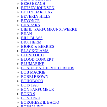
BESO BEACH
BETSEY JOHNSON
BETTY BARCLAY
BEVERLY HILLS
BEYONCE
BHARARA
BIEHL. PARFUMKUNSTWERKE
BIJAN
BILL BLASS
BIOTHERM
BJORK & BERRIES
BLACKGLAMA
BLEND OUD
BLOOD CONCEPT
BLUMARINE
BOADICEA THE VICTORIOUS
BOB MACKIE
BOBBI BROWN
BOHOBOCO
BOIS 1920
BON PARFUMEUR
BOND 9
BOND № 9
BORGHESE IL BACIO
BORSALINO