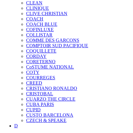
CLEAN
CLINIQUE
CLIVE CHRISTIAN
COACH
COACH BLUE
COFINLUXE
COLLISTAR
COMME DES GARCONS
COMPTOIR SUD PACIFIQUE
COQUILLETE
CORDAY
CORETERNO
CoSTUME NATIONAL
COTY
COURREGES
CREED
CRISTIANO RONALDO
CRISTOBAL
CUARZO THE CIRCLE
CUBA PARIS
CUPID
CUSTO BARCELONA
CZECH & SPEAKE
D