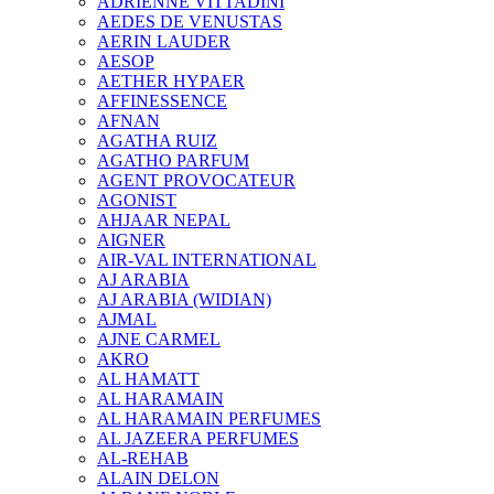
ADRIENNE VITTADINI
AEDES DE VENUSTAS
AERIN LAUDER
AESOP
AETHER HYPAER
AFFINESSENCE
AFNAN
AGATHA RUIZ
AGATHO PARFUM
AGENT PROVOCATEUR
AGONIST
AHJAAR NEPAL
AIGNER
AIR-VAL INTERNATIONAL
AJ ARABIA
AJ ARABIA (WIDIAN)
AJMAL
AJNE CARMEL
AKRO
AL HAMATT
AL HARAMAIN
AL HARAMAIN PERFUMES
AL JAZEERA PERFUMES
AL-REHAB
ALAIN DELON