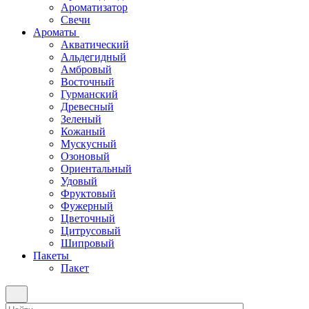
Ароматизатор
Свечи
Ароматы
Акватический
Альдегидный
Амбровый
Восточный
Гурманский
Древесный
Зеленый
Кожаный
Мускусный
Озоновый
Ориентальный
Удовый
Фруктовый
Фужерный
Цветочный
Цитрусовый
Шипровый
Пакеты
Пакет