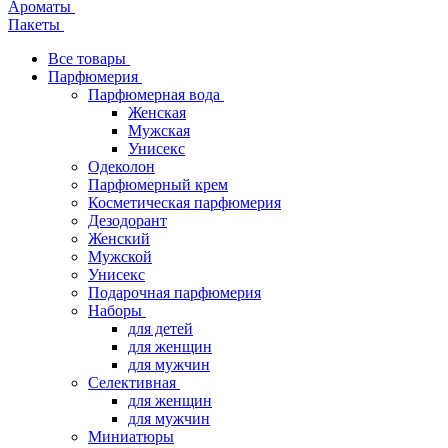
Ароматы
Пакеты
Все товары
Парфюмерия
Парфюмерная вода
Женская
Мужская
Унисекс
Одеколон
Парфюмерный крем
Косметическая парфюмерия
Дезодорант
Женский
Мужской
Унисекс
Подарочная парфюмерия
Наборы
для детей
для женщин
для мужчин
Селективная
для женщин
для мужчин
Миниатюры