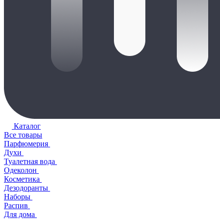
Каталог
Все товары
Парфюмерия
Духи
Туалетная вода
Одеколон
Косметика
Дезодоранты
Наборы
Распив
Для дома