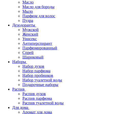
Масло
Масло для бороды
Мыло
Парфюм для волос
Пудра
Дезодоранты
Мужской
Женский
Унисекс
Антиперспирант
Парфюмированный
Спрей
Шариковый
Наборы
Набор духов
Набор парфюма
Набор пробников
Набор туалетной воды
Подарочные наборы
Распив
Распив духов
Распив парфюма
Распив туалетной воды
Для дома
Аромат для дома