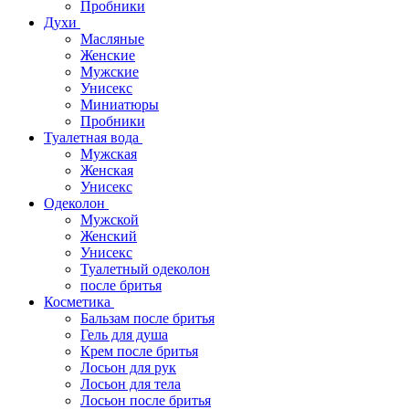
Пробники
Духи
Масляные
Женские
Мужские
Унисекс
Миниатюры
Пробники
Туалетная вода
Мужская
Женская
Унисекс
Одеколон
Мужской
Женский
Унисекс
Туалетный одеколон
после бритья
Косметика
Бальзам после бритья
Гель для душа
Крем после бритья
Лосьон для рук
Лосьон для тела
Лосьон после бритья