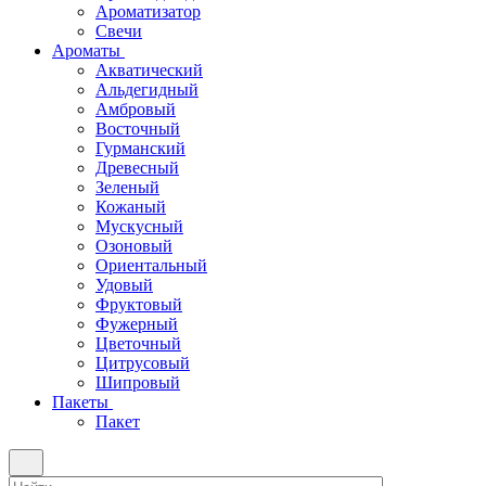
Ароматизатор
Свечи
Ароматы
Акватический
Альдегидный
Амбровый
Восточный
Гурманский
Древесный
Зеленый
Кожаный
Мускусный
Озоновый
Ориентальный
Удовый
Фруктовый
Фужерный
Цветочный
Цитрусовый
Шипровый
Пакеты
Пакет