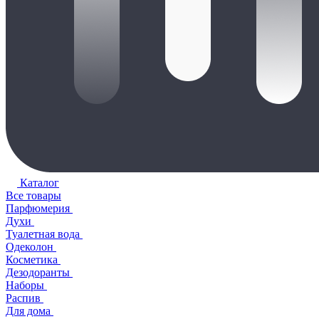
Каталог
Все товары
Парфюмерия
Духи
Туалетная вода
Одеколон
Косметика
Дезодоранты
Наборы
Распив
Для дома