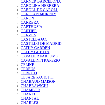
CARNER BARCELONA
CAROLINA HERRERA
CAROLL DE CAROLL
CAROLYN MURPHY
CARON
CARRERA
CARTHUSIA
CARTIER
CARVEN
CASTELBAJAC
CASTILLO DE MADRID
CATHY CARDEN
CATHY GUETTA
CAVALIER PARFUMS
CAVALLINI TRAPEZIO
CELINE
CEREUS
CERRUTI
CESARE PACIOTTI
CHABAUD MAISON
CHABRAWICHI
CHAMBOR
CHANEL
CHANTAL
CHARLES