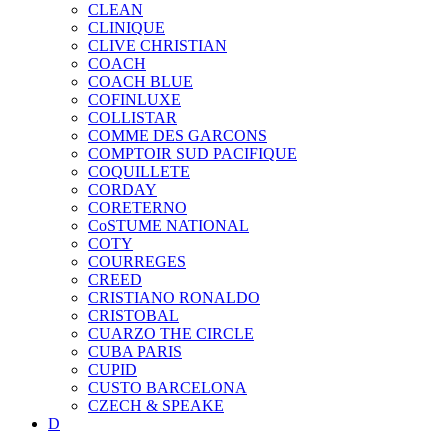
CLEAN
CLINIQUE
CLIVE CHRISTIAN
COACH
COACH BLUE
COFINLUXE
COLLISTAR
COMME DES GARCONS
COMPTOIR SUD PACIFIQUE
COQUILLETE
CORDAY
CORETERNO
CoSTUME NATIONAL
COTY
COURREGES
CREED
CRISTIANO RONALDO
CRISTOBAL
CUARZO THE CIRCLE
CUBA PARIS
CUPID
CUSTO BARCELONA
CZECH & SPEAKE
D