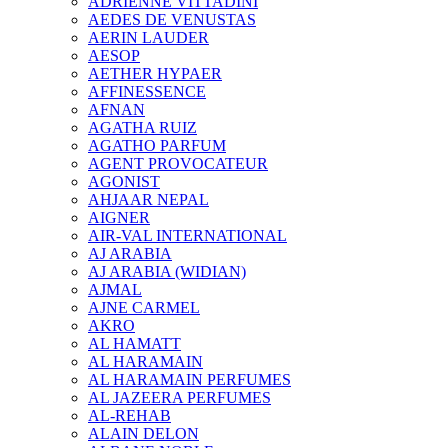
ADRIENNE VITTADINI
AEDES DE VENUSTAS
AERIN LAUDER
AESOP
AETHER HYPAER
AFFINESSENCE
AFNAN
AGATHA RUIZ
AGATHO PARFUM
AGENT PROVOCATEUR
AGONIST
AHJAAR NEPAL
AIGNER
AIR-VAL INTERNATIONAL
AJ ARABIA
AJ ARABIA (WIDIAN)
AJMAL
AJNE CARMEL
AKRO
AL HAMATT
AL HARAMAIN
AL HARAMAIN PERFUMES
AL JAZEERA PERFUMES
AL-REHAB
ALAIN DELON