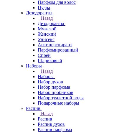
Парфюм для волос
Пудра
Дезодоранты
Назад
Дезодоранты
Мужской
Женский
Унисекс
Антиперспирант
Парфюмированный
Спрей
Шариковый
Наборы
Назад
Наборы
Набор духов
Набор парфюма
Набор пробников
Набор туалетной воды
Подарочные наборы
Распив
Назад
Распив
Распив духов
Распив парфюма