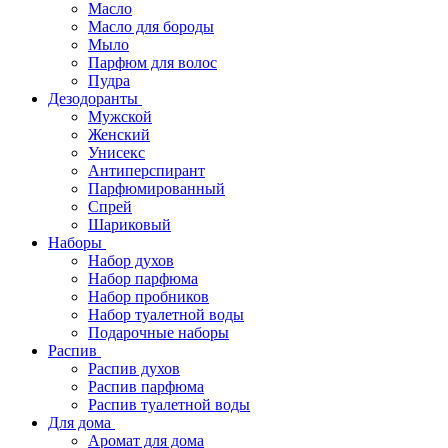
Масло
Масло для бороды
Мыло
Парфюм для волос
Пудра
Дезодоранты
Мужской
Женский
Унисекс
Антиперспирант
Парфюмированный
Спрей
Шариковый
Наборы
Набор духов
Набор парфюма
Набор пробников
Набор туалетной воды
Подарочные наборы
Распив
Распив духов
Распив парфюма
Распив туалетной воды
Для дома
Аромат для дома