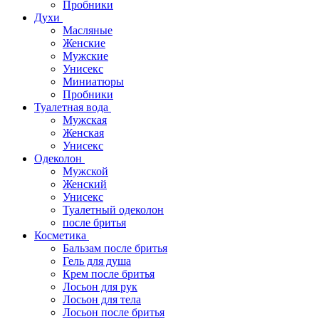
Пробники
Духи
Масляные
Женские
Мужские
Унисекс
Миниатюры
Пробники
Туалетная вода
Мужская
Женская
Унисекс
Одеколон
Мужской
Женский
Унисекс
Туалетный одеколон
после бритья
Косметика
Бальзам после бритья
Гель для душа
Крем после бритья
Лосьон для рук
Лосьон для тела
Лосьон после бритья