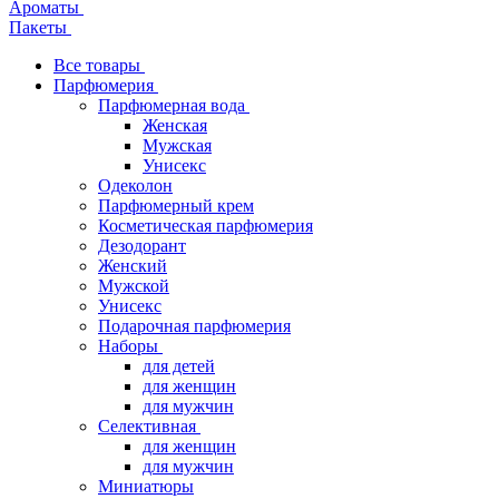
Ароматы
Пакеты
Все товары
Парфюмерия
Парфюмерная вода
Женская
Мужская
Унисекс
Одеколон
Парфюмерный крем
Косметическая парфюмерия
Дезодорант
Женский
Мужской
Унисекс
Подарочная парфюмерия
Наборы
для детей
для женщин
для мужчин
Селективная
для женщин
для мужчин
Миниатюры