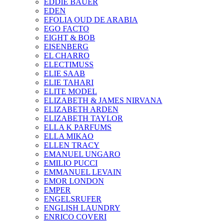
EDDIE BAUER
EDEN
EFOLIA OUD DE ARABIA
EGO FACTO
EIGHT & BOB
EISENBERG
EL CHARRO
ELECTIMUSS
ELIE SAAB
ELIE TAHARI
ELITE MODEL
ELIZABETH & JAMES NIRVANA
ELIZABETH ARDEN
ELIZABETH TAYLOR
ELLA K PARFUMS
ELLA MIKAO
ELLEN TRACY
EMANUEL UNGARO
EMILIO PUCCI
EMMANUEL LEVAIN
EMOR LONDON
EMPER
ENGELSRUFER
ENGLISH LAUNDRY
ENRICO COVERI