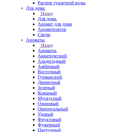
Распив туалетной воды
Для дома
Назад
Для дома
Аромат для дома
Ароматизатор
Свечи
Ароматы
Назад
Ароматы
Акватический
Альдегидный
Амбровый
Восточный
Гурманский
Древесный
Зеленый
Кожаный
Мускусный
Озоновый
Ориентальный
Удовый
Фруктовый
Фужерный
Цветочный