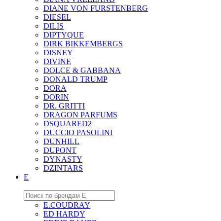
DIANE VON FURSTENBERG
DIESEL
DILIS
DIPTYQUE
DIRK BIKKEMBERGS
DISNEY
DIVINE
DOLCE & GABBANA
DONALD TRUMP
DORA
DORIN
DR. GRITTI
DRAGON PARFUMS
DSQUARED2
DUCCIO PASOLINI
DUNHILL
DUPONT
DYNASTY
DZINTARS
E
E.COUDRAY
ED HARDY