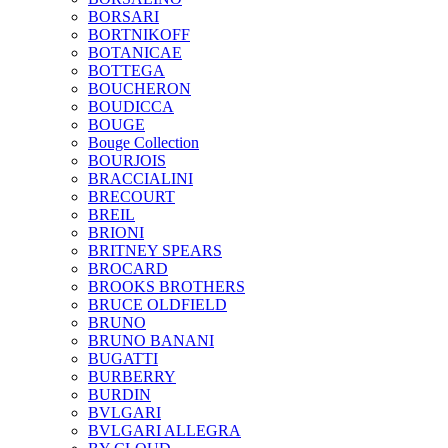
BORSARI
BORTNIKOFF
BOTANICAE
BOTTEGA
BOUCHERON
BOUDICCA
BOUGE
Bouge Collection
BOURJOIS
BRACCIALINI
BRECOURT
BREIL
BRIONI
BRITNEY SPEARS
BROCARD
BROOKS BROTHERS
BRUCE OLDFIELD
BRUNO
BRUNO BANANI
BUGATTI
BURBERRY
BURDIN
BVLGARI
BVLGARI ALLEGRA