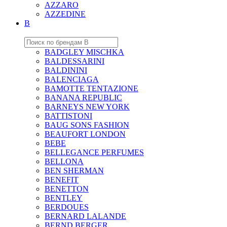
AZZARO
AZZEDINE
B
BADGLEY MISCHKA
BALDESSARINI
BALDININI
BALENCIAGA
BAMOTTE TENTAZIONE
BANANA REPUBLIC
BARNEYS NEW YORK
BATTISTONI
BAUG SONS FASHION
BEAUFORT LONDON
BEBE
BELLEGANCE PERFUMES
BELLONA
BEN SHERMAN
BENEFIT
BENETTON
BENTLEY
BERDOUES
BERNARD LALANDE
BERND BERGER