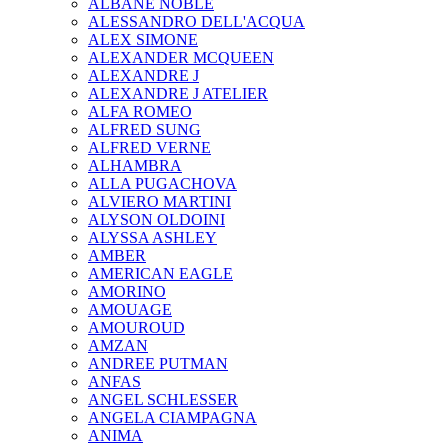
ALBANE NOBLE
ALESSANDRO DELL'ACQUA
ALEX SIMONE
ALEXANDER MCQUEEN
ALEXANDRE J
ALEXANDRE J ATELIER
ALFA ROMEO
ALFRED SUNG
ALFRED VERNE
ALHAMBRA
ALLA PUGACHOVA
ALVIERO MARTINI
ALYSON OLDOINI
ALYSSA ASHLEY
AMBER
AMERICAN EAGLE
AMORINO
AMOUAGE
AMOUROUD
AMZAN
ANDREE PUTMAN
ANFAS
ANGEL SCHLESSER
ANGELA CIAMPAGNA
ANIMA