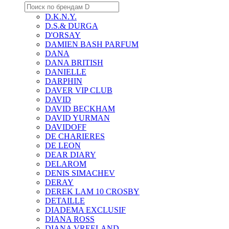
D.K.N.Y.
D.S.& DURGA
D'ORSAY
DAMIEN BASH PARFUM
DANA
DANA BRITISH
DANIELLE
DARPHIN
DAVER VIP CLUB
DAVID
DAVID BECKHAM
DAVID YURMAN
DAVIDOFF
DE CHARIERES
DE LEON
DEAR DIARY
DELAROM
DENIS SIMACHEV
DERAY
DEREK LAM 10 CROSBY
DETAILLE
DIADEMA EXCLUSIF
DIANA ROSS
DIANA VREELAND