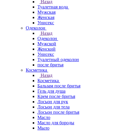
Назад
Туалетная вода
Мужская
Женская
Унисекс
Одеколон
Назад
Одеколон
Мужской
Женский
Унисекс
Туалетный одеколон
после бритья
Косметика
Назад
Косметика
Бальзам после бритья
Гель для душа
Крем после бритья
Лосьон для рук
Лосьон для тела
Лосьон после бритья
Масло
Масло для бороды
Мыло