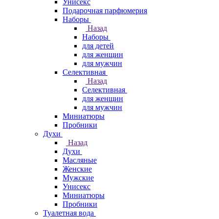
Унисекс
Подарочная парфюмерия
Наборы
Назад
Наборы
для детей
для женщин
для мужчин
Селективная
Назад
Селективная
для женщин
для мужчин
Миниатюры
Пробники
Духи
Назад
Духи
Масляные
Женские
Мужские
Унисекс
Миниатюры
Пробники
Туалетная вода