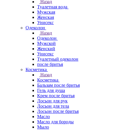
Назад
Туалетная вода
Мужская
Женская
Унисекс
Одеколон
Назад
Одеколон
Мужской
Женский
Унисекс
Туалетный одеколон
после бритья
Косметика
Назад
Косметика
Бальзам после бритья
Гель для душа
Крем после бритья
Лосьон для рук
Лосьон для тела
Лосьон после бритья
Масло
Масло для бороды
Мыло