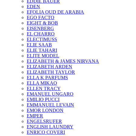
EDDIE BAUER
EDEN
EFOLIA OUD DE ARABIA
EGO FACTO
EIGHT & BOB
EISENBERG
EL CHARRO
ELECTIMUSS
ELIE SAAB
ELIE TAHARI
ELITE MODEL
ELIZABETH & JAMES NIRVANA
ELIZABETH ARDEN
ELIZABETH TAYLOR
ELLA K PARFUMS
ELLA MIKAO
ELLEN TRACY
EMANUEL UNGARO
EMILIO PUCCI
EMMANUEL LEVAIN
EMOR LONDON
EMPER
ENGELSRUFER
ENGLISH LAUNDRY
ENRICO COVERI