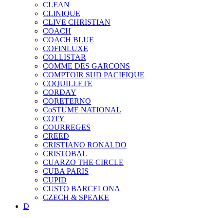
CLEAN
CLINIQUE
CLIVE CHRISTIAN
COACH
COACH BLUE
COFINLUXE
COLLISTAR
COMME DES GARCONS
COMPTOIR SUD PACIFIQUE
COQUILLETE
CORDAY
CORETERNO
CoSTUME NATIONAL
COTY
COURREGES
CREED
CRISTIANO RONALDO
CRISTOBAL
CUARZO THE CIRCLE
CUBA PARIS
CUPID
CUSTO BARCELONA
CZECH & SPEAKE
D