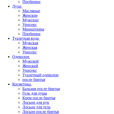
Пробники
Духи
Масляные
Женские
Мужские
Унисекс
Миниатюры
Пробники
Туалетная вода
Мужская
Женская
Унисекс
Одеколон
Мужской
Женский
Унисекс
Туалетный одеколон
после бритья
Косметика
Бальзам после бритья
Гель для душа
Крем после бритья
Лосьон для рук
Лосьон для тела
Лосьон после бритья