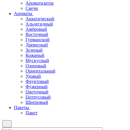
Ароматизатор
Свечи
Ароматы
Акватический
Альдегидный
Амбровый
Восточный
Гурманский
Древесный
Зеленый
Кожаный
Мускусный
Озоновый
Ориентальный
Удовый
Фруктовый
Фужерный
Цветочный
Цитрусовый
Шипровый
Пакеты
Пакет