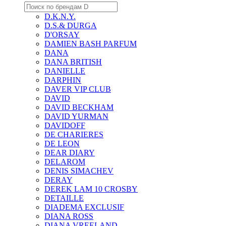
D.K.N.Y.
D.S.& DURGA
D'ORSAY
DAMIEN BASH PARFUM
DANA
DANA BRITISH
DANIELLE
DARPHIN
DAVER VIP CLUB
DAVID
DAVID BECKHAM
DAVID YURMAN
DAVIDOFF
DE CHARIERES
DE LEON
DEAR DIARY
DELAROM
DENIS SIMACHEV
DERAY
DEREK LAM 10 CROSBY
DETAILLE
DIADEMA EXCLUSIF
DIANA ROSS
DIANA VREELAND