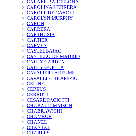
CARNER BARCELONA
CAROLINA HERRERA
CAROLL DE CAROLL
CAROLYN MURPHY
CARON
CARRERA
CARTHUSIA
CARTIER
CARVEN
CASTELBAJAC
CASTILLO DE MADRID
CATHY CARDEN
CATHY GUETTA
CAVALIER PARFUMS
CAVALLINI TRAPEZIO
CELINE
CEREUS
CERRUTI
CESARE PACIOTTI
CHABAUD MAISON
CHABRAWICHI
CHAMBOR
CHANEL
CHANTAL
CHARLES