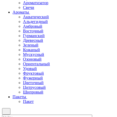
Ароматизатор
Свечи
Ароматы
Акватический
Альдегидный
Амбровый
Восточный
Гурманский
Древесный
Зеленый
Кожаный
Мускусный
Озоновый
Ориентальный
Удовый
Фруктовый
Фужерный
Цветочный
Цитрусовый
Шипровый
Пакеты
Пакет