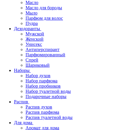
Масло
Масло для бороды
Мыло
Парфюм для волос
Пудра
Дезодоранты
Мужской
Женский
Унисекс
Антиперспирант
Парфюмированный
Спрей
Шариковый
Наборы
Набор духов
Набор парфюма
Набор пробников
Набор туалетной воды
Подарочные наборы
Распив
Распив духов
Распив парфюма
Распив туалетной воды
Для дома
Аромат для дома