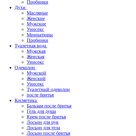
Пробники
Духи
Масляные
Женские
Мужские
Унисекс
Миниатюры
Пробники
Туалетная вода
Мужская
Женская
Унисекс
Одеколон
Мужской
Женский
Унисекс
Туалетный одеколон
после бритья
Косметика
Бальзам после бритья
Гель для душа
Крем после бритья
Лосьон для рук
Лосьон для тела
Лосьон после бритья