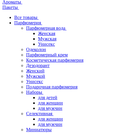
Ароматы
Пакеты
Все товары
Парфюмерия
Парфюмерная вода
Женская
Мужская
Унисекс
Одеколон
Парфюмерный крем
Косметическая парфюмерия
Дезодорант
Женский
Мужской
Унисекс
Подарочная парфюмерия
Наборы
для детей
для женщин
для мужчин
Селективная
для женщин
для мужчин
Миниатюры