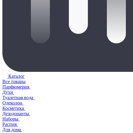
Каталог
Все товары
Парфюмерия
Духи
Туалетная вода
Одеколон
Косметика
Дезодоранты
Наборы
Распив
Для дома