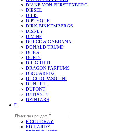
DIANE VON FURSTENBERG
DIESEL
DILIS
DIPTYQUE
DIRK BIKKEMBERGS
DISNEY
DIVINE
DOLCE & GABBANA
DONALD TRUMP
DORA
DORIN
DR. GRITTI
DRAGON PARFUMS
DSQUARED2
DUCCIO PASOLINI
DUNHILL
DUPONT
DYNASTY
DZINTARS
E
E.COUDRAY
ED HARDY