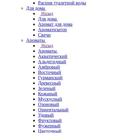
Распив туалетной воды
Для дома
Назад
Для дома
Аромат для дома
Ароматизатор
Свечи
Ароматы
Назад
Ароматы
Акватический
Альдегидный
Амбровый
Восточный
Гурманский
Древесный
Зеленый
Кожаный
Мускусный
Озоновый
Ориентальный
Удовый
Фруктовый
Фужерный
Цветочный