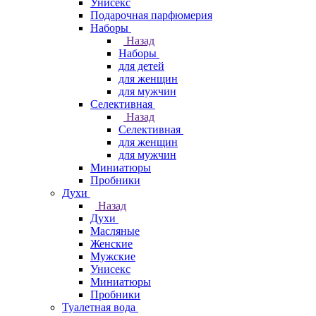
Унисекс
Подарочная парфюмерия
Наборы
Назад
Наборы
для детей
для женщин
для мужчин
Селективная
Назад
Селективная
для женщин
для мужчин
Миниатюры
Пробники
Духи
Назад
Духи
Масляные
Женские
Мужские
Унисекс
Миниатюры
Пробники
Туалетная вода