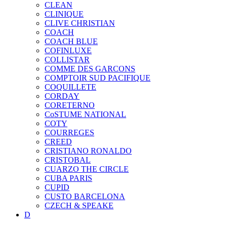
CLEAN
CLINIQUE
CLIVE CHRISTIAN
COACH
COACH BLUE
COFINLUXE
COLLISTAR
COMME DES GARCONS
COMPTOIR SUD PACIFIQUE
COQUILLETE
CORDAY
CORETERNO
CoSTUME NATIONAL
COTY
COURREGES
CREED
CRISTIANO RONALDO
CRISTOBAL
CUARZO THE CIRCLE
CUBA PARIS
CUPID
CUSTO BARCELONA
CZECH & SPEAKE
D