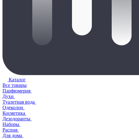
Каталог
Все товары
Парфюмерия
Духи
Туалетная вода
Одеколон
Косметика
Дезодоранты
Наборы
Распив
Для дома