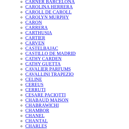
CARNER BARCELONA
CAROLINA HERRERA
CAROLL DE CAROLL
CAROLYN MURPHY
CARON
CARRERA
CARTHUSIA
CARTIER
CARVEN
CASTELBAJAC
CASTILLO DE MADRID
CATHY CARDEN
CATHY GUETTA
CAVALIER PARFUMS
CAVALLINI TRAPEZIO
CELINE
CEREUS
CERRUTI
CESARE PACIOTTI
CHABAUD MAISON
CHABRAWICHI
CHAMBOR
CHANEL
CHANTAL
CHARLES