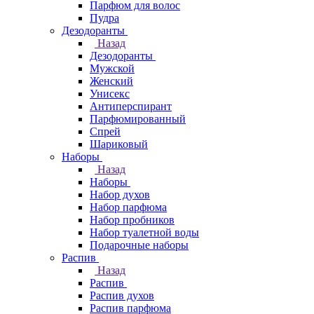
Парфюм для волос
Пудра
Дезодоранты
Назад
Дезодоранты
Мужской
Женский
Унисекс
Антиперспирант
Парфюмированный
Спрей
Шариковый
Наборы
Назад
Наборы
Набор духов
Набор парфюма
Набор пробников
Набор туалетной воды
Подарочные наборы
Распив
Назад
Распив
Распив духов
Распив парфюма