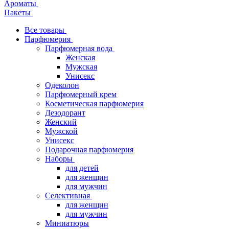
Ароматы
Пакеты
Все товары
Парфюмерия
Парфюмерная вода
Женская
Мужская
Унисекс
Одеколон
Парфюмерный крем
Косметическая парфюмерия
Дезодорант
Женский
Мужской
Унисекс
Подарочная парфюмерия
Наборы
для детей
для женщин
для мужчин
Селективная
для женщин
для мужчин
Миниатюры