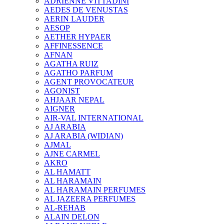
ADRIENNE VITTADINI
AEDES DE VENUSTAS
AERIN LAUDER
AESOP
AETHER HYPAER
AFFINESSENCE
AFNAN
AGATHA RUIZ
AGATHO PARFUM
AGENT PROVOCATEUR
AGONIST
AHJAAR NEPAL
AIGNER
AIR-VAL INTERNATIONAL
AJ ARABIA
AJ ARABIA (WIDIAN)
AJMAL
AJNE CARMEL
AKRO
AL HAMATT
AL HARAMAIN
AL HARAMAIN PERFUMES
AL JAZEERA PERFUMES
AL-REHAB
ALAIN DELON