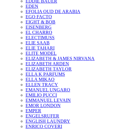
EDDIE BAUER
EDEN
EFOLIA OUD DE ARABIA
EGO FACTO
EIGHT & BOB
EISENBERG
EL CHARRO
ELECTIMUSS
ELIE SAAB
ELIE TAHARI
ELITE MODEL
ELIZABETH & JAMES NIRVANA
ELIZABETH ARDEN
ELIZABETH TAYLOR
ELLA K PARFUMS
ELLA MIKAO
ELLEN TRACY
EMANUEL UNGARO
EMILIO PUCCI
EMMANUEL LEVAIN
EMOR LONDON
EMPER
ENGELSRUFER
ENGLISH LAUNDRY
ENRICO COVERI