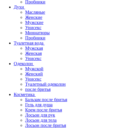
Пробники
Духи
Масляные
Женские
Мужские
Унисекс
Миниатюры
Пробники
Туалетная вода
Мужская
Женская
Унисекс
Одеколон
Мужской
Женский
Унисекс
Туалетный одеколон
после бритья
Косметика
Бальзам после бритья
Гель для душа
Крем после бритья
Лосьон для рук
Лосьон для тела
Лосьон после бритья