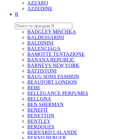
AZZARO
AZZEDINE
B
BADGLEY MISCHKA
BALDESSARINI
BALDININI
BALENCIAGA
BAMOTTE TENTAZIONE
BANANA REPUBLIC
BARNEYS NEW YORK
BATTISTONI
BAUG SONS FASHION
BEAUFORT LONDON
BEBE
BELLEGANCE PERFUMES
BELLONA
BEN SHERMAN
BENEFIT
BENETTON
BENTLEY
BERDOUES
BERNARD LALANDE
BERND BERGER