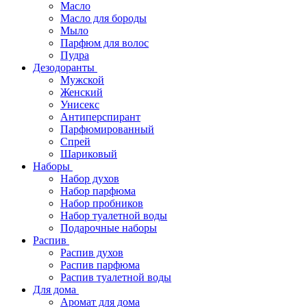
Масло
Масло для бороды
Мыло
Парфюм для волос
Пудра
Дезодоранты
Мужской
Женский
Унисекс
Антиперспирант
Парфюмированный
Спрей
Шариковый
Наборы
Набор духов
Набор парфюма
Набор пробников
Набор туалетной воды
Подарочные наборы
Распив
Распив духов
Распив парфюма
Распив туалетной воды
Для дома
Аромат для дома