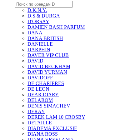
D.K.N.Y.
D.S.& DURGA
D'ORSAY
DAMIEN BASH PARFUM
DANA
DANA BRITISH
DANIELLE
DARPHIN
DAVER VIP CLUB
DAVID
DAVID BECKHAM
DAVID YURMAN
DAVIDOFF
DE CHARIERES
DE LEON
DEAR DIARY
DELAROM
DENIS SIMACHEV
DERAY
DEREK LAM 10 CROSBY
DETAILLE
DIADEMA EXCLUSIF
DIANA ROSS
DIANA VREELAND