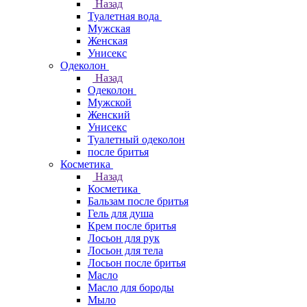
Назад
Туалетная вода
Мужская
Женская
Унисекс
Одеколон
Назад
Одеколон
Мужской
Женский
Унисекс
Туалетный одеколон
после бритья
Косметика
Назад
Косметика
Бальзам после бритья
Гель для душа
Крем после бритья
Лосьон для рук
Лосьон для тела
Лосьон после бритья
Масло
Масло для бороды
Мыло