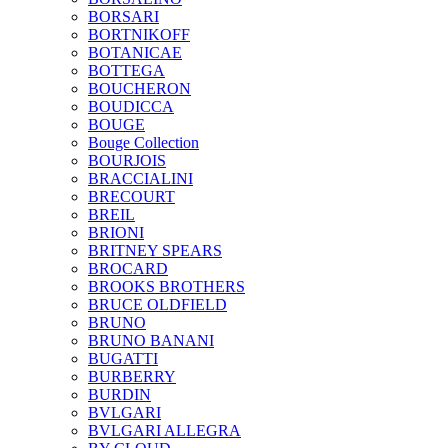
BORSARI
BORTNIKOFF
BOTANICAE
BOTTEGA
BOUCHERON
BOUDICCA
BOUGE
Bouge Collection
BOURJOIS
BRACCIALINI
BRECOURT
BREIL
BRIONI
BRITNEY SPEARS
BROCARD
BROOKS BROTHERS
BRUCE OLDFIELD
BRUNO
BRUNO BANANI
BUGATTI
BURBERRY
BURDIN
BVLGARI
BVLGARI ALLEGRA