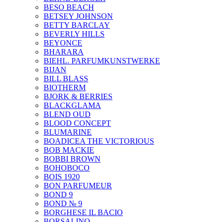
BESO BEACH
BETSEY JOHNSON
BETTY BARCLAY
BEVERLY HILLS
BEYONCE
BHARARA
BIEHL. PARFUMKUNSTWERKE
BIJAN
BILL BLASS
BIOTHERM
BJORK & BERRIES
BLACKGLAMA
BLEND OUD
BLOOD CONCEPT
BLUMARINE
BOADICEA THE VICTORIOUS
BOB MACKIE
BOBBI BROWN
BOHOBOCO
BOIS 1920
BON PARFUMEUR
BOND 9
BOND № 9
BORGHESE IL BACIO
BORSALINO