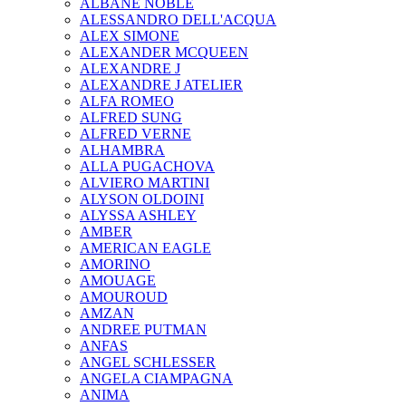
ALBANE NOBLE
ALESSANDRO DELL'ACQUA
ALEX SIMONE
ALEXANDER MCQUEEN
ALEXANDRE J
ALEXANDRE J ATELIER
ALFA ROMEO
ALFRED SUNG
ALFRED VERNE
ALHAMBRA
ALLA PUGACHOVA
ALVIERO MARTINI
ALYSON OLDOINI
ALYSSA ASHLEY
AMBER
AMERICAN EAGLE
AMORINO
AMOUAGE
AMOUROUD
AMZAN
ANDREE PUTMAN
ANFAS
ANGEL SCHLESSER
ANGELA CIAMPAGNA
ANIMA