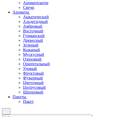
Ароматизатор
Свечи
Ароматы
Акватический
Альдегидный
Амбровый
Восточный
Гурманский
Древесный
Зеленый
Кожаный
Мускусный
Озоновый
Ориентальный
Удовый
Фруктовый
Фужерный
Цветочный
Цитрусовый
Шипровый
Пакеты
Пакет