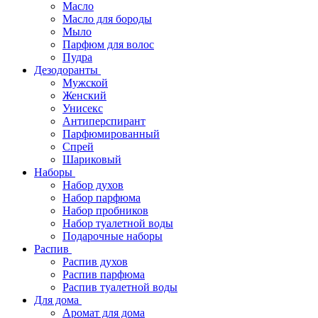
Масло
Масло для бороды
Мыло
Парфюм для волос
Пудра
Дезодоранты
Мужской
Женский
Унисекс
Антиперспирант
Парфюмированный
Спрей
Шариковый
Наборы
Набор духов
Набор парфюма
Набор пробников
Набор туалетной воды
Подарочные наборы
Распив
Распив духов
Распив парфюма
Распив туалетной воды
Для дома
Аромат для дома