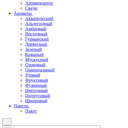
Ароматизатор
Свечи
Ароматы
Акватический
Альдегидный
Амбровый
Восточный
Гурманский
Древесный
Зеленый
Кожаный
Мускусный
Озоновый
Ориентальный
Удовый
Фруктовый
Фужерный
Цветочный
Цитрусовый
Шипровый
Пакеты
Пакет