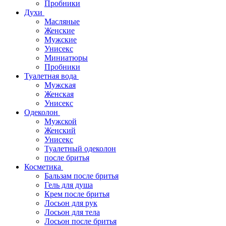
Пробники
Духи
Масляные
Женские
Мужские
Унисекс
Миниатюры
Пробники
Туалетная вода
Мужская
Женская
Унисекс
Одеколон
Мужской
Женский
Унисекс
Туалетный одеколон
после бритья
Косметика
Бальзам после бритья
Гель для душа
Крем после бритья
Лосьон для рук
Лосьон для тела
Лосьон после бритья