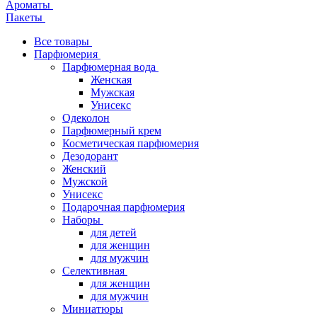
Ароматы
Пакеты
Все товары
Парфюмерия
Парфюмерная вода
Женская
Мужская
Унисекс
Одеколон
Парфюмерный крем
Косметическая парфюмерия
Дезодорант
Женский
Мужской
Унисекс
Подарочная парфюмерия
Наборы
для детей
для женщин
для мужчин
Селективная
для женщин
для мужчин
Миниатюры