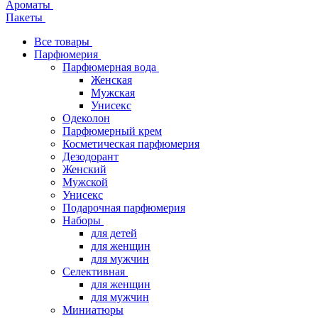
Ароматы
Пакеты
Все товары
Парфюмерия
Парфюмерная вода
Женская
Мужская
Унисекс
Одеколон
Парфюмерный крем
Косметическая парфюмерия
Дезодорант
Женский
Мужской
Унисекс
Подарочная парфюмерия
Наборы
для детей
для женщин
для мужчин
Селективная
для женщин
для мужчин
Миниатюры