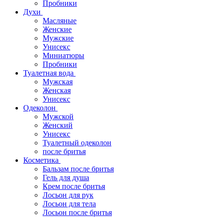
Пробники
Духи
Масляные
Женские
Мужские
Унисекс
Миниатюры
Пробники
Туалетная вода
Мужская
Женская
Унисекс
Одеколон
Мужской
Женский
Унисекс
Туалетный одеколон
после бритья
Косметика
Бальзам после бритья
Гель для душа
Крем после бритья
Лосьон для рук
Лосьон для тела
Лосьон после бритья