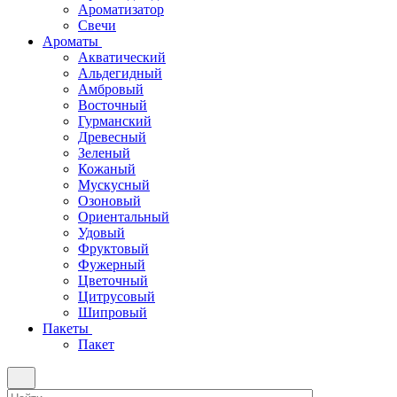
Ароматизатор
Свечи
Ароматы
Акватический
Альдегидный
Амбровый
Восточный
Гурманский
Древесный
Зеленый
Кожаный
Мускусный
Озоновый
Ориентальный
Удовый
Фруктовый
Фужерный
Цветочный
Цитрусовый
Шипровый
Пакеты
Пакет