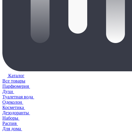
Каталог
Все товары
Парфюмерия
Духи
Туалетная вода
Одеколон
Косметика
Дезодоранты
Наборы
Распив
Для дома