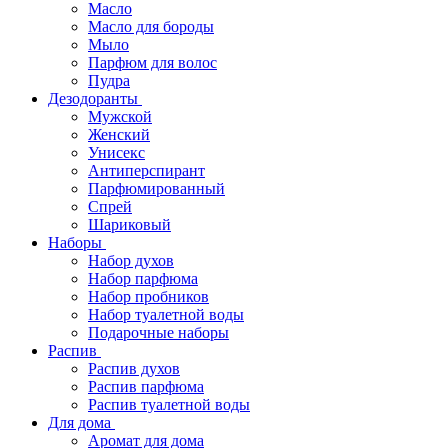
Масло
Масло для бороды
Мыло
Парфюм для волос
Пудра
Дезодоранты
Мужской
Женский
Унисекс
Антиперспирант
Парфюмированный
Спрей
Шариковый
Наборы
Набор духов
Набор парфюма
Набор пробников
Набор туалетной воды
Подарочные наборы
Распив
Распив духов
Распив парфюма
Распив туалетной воды
Для дома
Аромат для дома