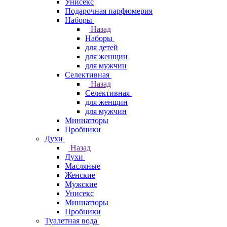
Унисекс
Подарочная парфюмерия
Наборы
Назад
Наборы
для детей
для женщин
для мужчин
Селективная
Назад
Селективная
для женщин
для мужчин
Миниатюры
Пробники
Духи
Назад
Духи
Масляные
Женские
Мужские
Унисекс
Миниатюры
Пробники
Туалетная вода