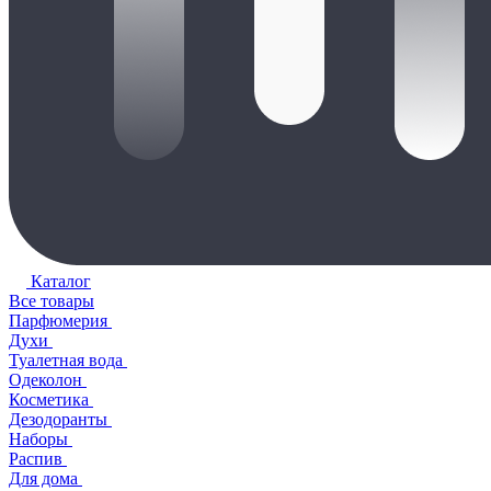
Каталог
Все товары
Парфюмерия
Духи
Туалетная вода
Одеколон
Косметика
Дезодоранты
Наборы
Распив
Для дома