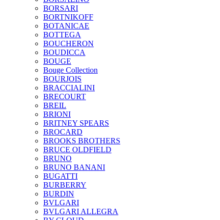
BORSARI
BORTNIKOFF
BOTANICAE
BOTTEGA
BOUCHERON
BOUDICCA
BOUGE
Bouge Collection
BOURJOIS
BRACCIALINI
BRECOURT
BREIL
BRIONI
BRITNEY SPEARS
BROCARD
BROOKS BROTHERS
BRUCE OLDFIELD
BRUNO
BRUNO BANANI
BUGATTI
BURBERRY
BURDIN
BVLGARI
BVLGARI ALLEGRA