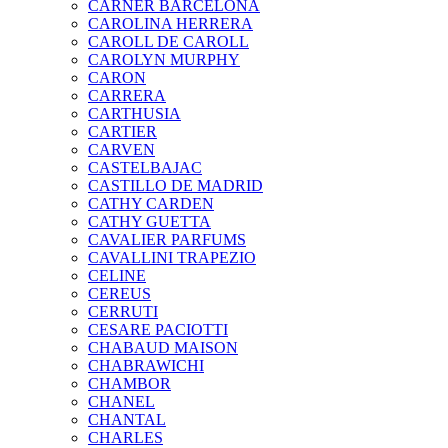
CARNER BARCELONA
CAROLINA HERRERA
CAROLL DE CAROLL
CAROLYN MURPHY
CARON
CARRERA
CARTHUSIA
CARTIER
CARVEN
CASTELBAJAC
CASTILLO DE MADRID
CATHY CARDEN
CATHY GUETTA
CAVALIER PARFUMS
CAVALLINI TRAPEZIO
CELINE
CEREUS
CERRUTI
CESARE PACIOTTI
CHABAUD MAISON
CHABRAWICHI
CHAMBOR
CHANEL
CHANTAL
CHARLES