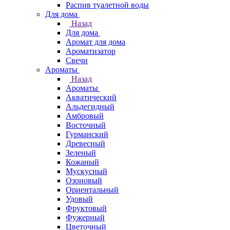
Распив туалетной воды
Для дома
Назад
Для дома
Аромат для дома
Ароматизатор
Свечи
Ароматы
Назад
Ароматы
Акватический
Альдегидный
Амбровый
Восточный
Гурманский
Древесный
Зеленый
Кожаный
Мускусный
Озоновый
Ориентальный
Удовый
Фруктовый
Фужерный
Цветочный