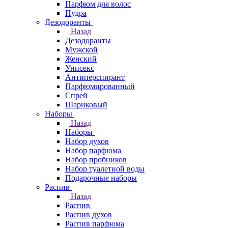
Парфюм для волос
Пудра
Дезодоранты
Назад
Дезодоранты
Мужской
Женский
Унисекс
Антиперспирант
Парфюмированный
Спрей
Шариковый
Наборы
Назад
Наборы
Набор духов
Набор парфюма
Набор пробников
Набор туалетной воды
Подарочные наборы
Распив
Назад
Распив
Распив духов
Распив парфюма