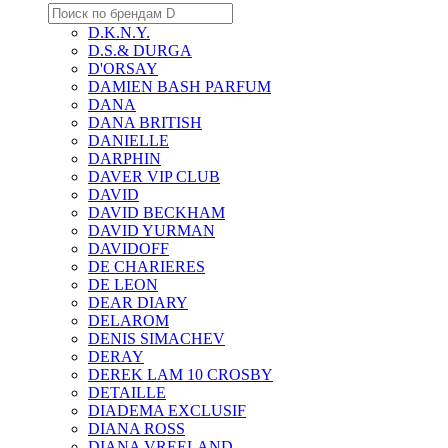
D.K.N.Y.
D.S.& DURGA
D'ORSAY
DAMIEN BASH PARFUM
DANA
DANA BRITISH
DANIELLE
DARPHIN
DAVER VIP CLUB
DAVID
DAVID BECKHAM
DAVID YURMAN
DAVIDOFF
DE CHARIERES
DE LEON
DEAR DIARY
DELAROM
DENIS SIMACHEV
DERAY
DEREK LAM 10 CROSBY
DETAILLE
DIADEMA EXCLUSIF
DIANA ROSS
DIANA VREELAND