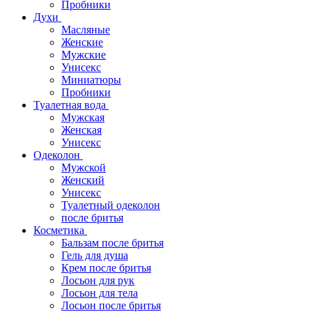
Пробники
Духи
Масляные
Женские
Мужские
Унисекс
Миниатюры
Пробники
Туалетная вода
Мужская
Женская
Унисекс
Одеколон
Мужской
Женский
Унисекс
Туалетный одеколон
после бритья
Косметика
Бальзам после бритья
Гель для душа
Крем после бритья
Лосьон для рук
Лосьон для тела
Лосьон после бритья