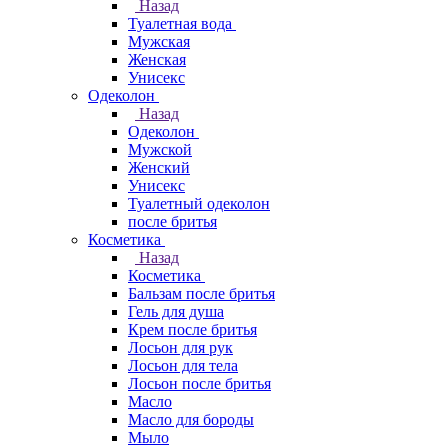
Назад
Туалетная вода
Мужская
Женская
Унисекс
Одеколон
Назад
Одеколон
Мужской
Женский
Унисекс
Туалетный одеколон
после бритья
Косметика
Назад
Косметика
Бальзам после бритья
Гель для душа
Крем после бритья
Лосьон для рук
Лосьон для тела
Лосьон после бритья
Масло
Масло для бороды
Мыло