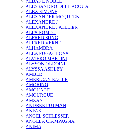
ALBANE NOBLE
ALESSANDRO DELL'ACQUA
ALEX SIMONE
ALEXANDER MCQUEEN
ALEXANDRE J
ALEXANDRE J ATELIER
ALFA ROMEO
ALFRED SUNG
ALFRED VERNE
ALHAMBRA
ALLA PUGACHOVA
ALVIERO MARTINI
ALYSON OLDOINI
ALYSSA ASHLEY
AMBER
AMERICAN EAGLE
AMORINO
AMOUAGE
AMOUROUD
AMZAN
ANDREE PUTMAN
ANFAS
ANGEL SCHLESSER
ANGELA CIAMPAGNA
ANIMA