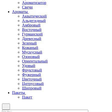
Ароматизатор
Свечи
Ароматы
Акватический
Альдегидный
Амбровый
Восточный
Гурманский
Древесный
Зеленый
Кожаный
Мускусный
Озоновый
Ориентальный
Удовый
Фруктовый
Фужерный
Цветочный
Цитрусовый
Шипровый
Пакеты
Пакет