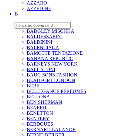
AZZARO
AZZEDINE
B
BADGLEY MISCHKA
BALDESSARINI
BALDININI
BALENCIAGA
BAMOTTE TENTAZIONE
BANANA REPUBLIC
BARNEYS NEW YORK
BATTISTONI
BAUG SONS FASHION
BEAUFORT LONDON
BEBE
BELLEGANCE PERFUMES
BELLONA
BEN SHERMAN
BENEFIT
BENETTON
BENTLEY
BERDOUES
BERNARD LALANDE
BERND BERGER