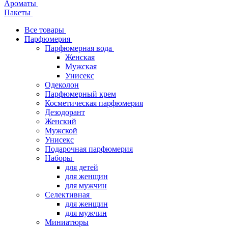
Ароматы
Пакеты
Все товары
Парфюмерия
Парфюмерная вода
Женская
Мужская
Унисекс
Одеколон
Парфюмерный крем
Косметическая парфюмерия
Дезодорант
Женский
Мужской
Унисекс
Подарочная парфюмерия
Наборы
для детей
для женщин
для мужчин
Селективная
для женщин
для мужчин
Миниатюры