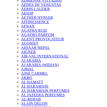
ADRIENNE VITTADINI
AEDES DE VENUSTAS
AERIN LAUDER
AESOP
AETHER HYPAER
AFFINESSENCE
AFNAN
AGATHA RUIZ
AGATHO PARFUM
AGENT PROVOCATEUR
AGONIST
AHJAAR NEPAL
AIGNER
AIR-VAL INTERNATIONAL
AJ ARABIA
AJ ARABIA (WIDIAN)
AJMAL
AJNE CARMEL
AKRO
AL HAMATT
AL HARAMAIN
AL HARAMAIN PERFUMES
AL JAZEERA PERFUMES
AL-REHAB
ALAIN DELON