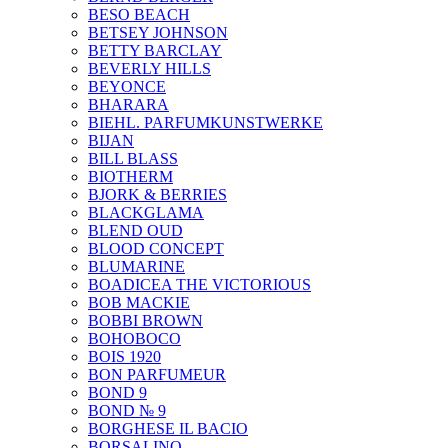
BESO BEACH
BETSEY JOHNSON
BETTY BARCLAY
BEVERLY HILLS
BEYONCE
BHARARA
BIEHL. PARFUMKUNSTWERKE
BIJAN
BILL BLASS
BIOTHERM
BJORK & BERRIES
BLACKGLAMA
BLEND OUD
BLOOD CONCEPT
BLUMARINE
BOADICEA THE VICTORIOUS
BOB MACKIE
BOBBI BROWN
BOHOBOCO
BOIS 1920
BON PARFUMEUR
BOND 9
BOND № 9
BORGHESE IL BACIO
BORSALINO