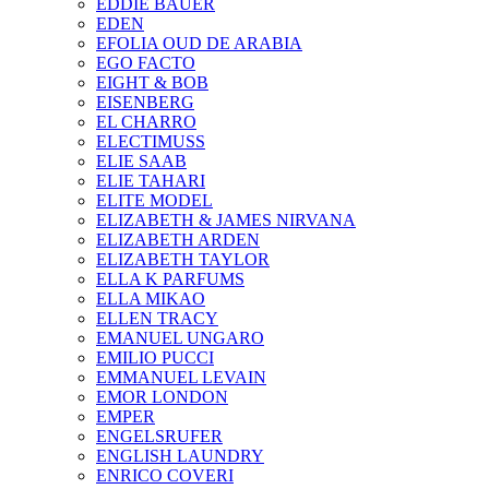
EDDIE BAUER
EDEN
EFOLIA OUD DE ARABIA
EGO FACTO
EIGHT & BOB
EISENBERG
EL CHARRO
ELECTIMUSS
ELIE SAAB
ELIE TAHARI
ELITE MODEL
ELIZABETH & JAMES NIRVANA
ELIZABETH ARDEN
ELIZABETH TAYLOR
ELLA K PARFUMS
ELLA MIKAO
ELLEN TRACY
EMANUEL UNGARO
EMILIO PUCCI
EMMANUEL LEVAIN
EMOR LONDON
EMPER
ENGELSRUFER
ENGLISH LAUNDRY
ENRICO COVERI