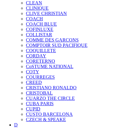
CLEAN
CLINIQUE
CLIVE CHRISTIAN
COACH
COACH BLUE
COFINLUXE
COLLISTAR
COMME DES GARCONS
COMPTOIR SUD PACIFIQUE
COQUILLETE
CORDAY
CORETERNO
CoSTUME NATIONAL
COTY
COURREGES
CREED
CRISTIANO RONALDO
CRISTOBAL
CUARZO THE CIRCLE
CUBA PARIS
CUPID
CUSTO BARCELONA
CZECH & SPEAKE
D