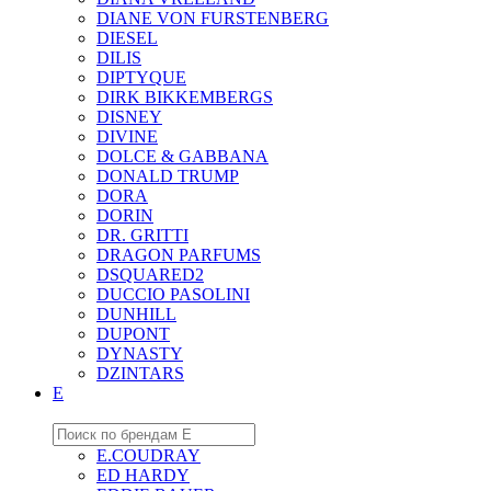
DIANE VON FURSTENBERG
DIESEL
DILIS
DIPTYQUE
DIRK BIKKEMBERGS
DISNEY
DIVINE
DOLCE & GABBANA
DONALD TRUMP
DORA
DORIN
DR. GRITTI
DRAGON PARFUMS
DSQUARED2
DUCCIO PASOLINI
DUNHILL
DUPONT
DYNASTY
DZINTARS
E
E.COUDRAY
ED HARDY