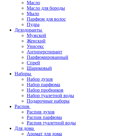
Масло
Масло для бороды
Мыло
Парфюм для волос
Пудра
Дезодоранты
Мужской
Женский
Унисекс
Антиперспирант
Парфюмированный
Спрей
Шариковый
Наборы
Набор духов
Набор парфюма
Набор пробников
Набор туалетной воды
Подарочные наборы
Распив
Распив духов
Распив парфюма
Распив туалетной воды
Для дома
Аромат для дома