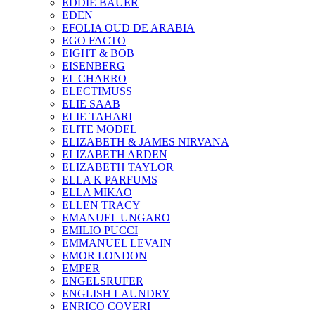
EDDIE BAUER
EDEN
EFOLIA OUD DE ARABIA
EGO FACTO
EIGHT & BOB
EISENBERG
EL CHARRO
ELECTIMUSS
ELIE SAAB
ELIE TAHARI
ELITE MODEL
ELIZABETH & JAMES NIRVANA
ELIZABETH ARDEN
ELIZABETH TAYLOR
ELLA K PARFUMS
ELLA MIKAO
ELLEN TRACY
EMANUEL UNGARO
EMILIO PUCCI
EMMANUEL LEVAIN
EMOR LONDON
EMPER
ENGELSRUFER
ENGLISH LAUNDRY
ENRICO COVERI