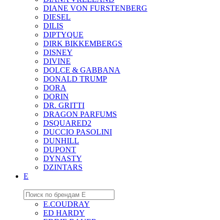
DIANE VON FURSTENBERG
DIESEL
DILIS
DIPTYQUE
DIRK BIKKEMBERGS
DISNEY
DIVINE
DOLCE & GABBANA
DONALD TRUMP
DORA
DORIN
DR. GRITTI
DRAGON PARFUMS
DSQUARED2
DUCCIO PASOLINI
DUNHILL
DUPONT
DYNASTY
DZINTARS
E
E.COUDRAY
ED HARDY