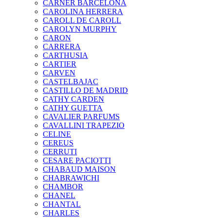
CARNER BARCELONA
CAROLINA HERRERA
CAROLL DE CAROLL
CAROLYN MURPHY
CARON
CARRERA
CARTHUSIA
CARTIER
CARVEN
CASTELBAJAC
CASTILLO DE MADRID
CATHY CARDEN
CATHY GUETTA
CAVALIER PARFUMS
CAVALLINI TRAPEZIO
CELINE
CEREUS
CERRUTI
CESARE PACIOTTI
CHABAUD MAISON
CHABRAWICHI
CHAMBOR
CHANEL
CHANTAL
CHARLES