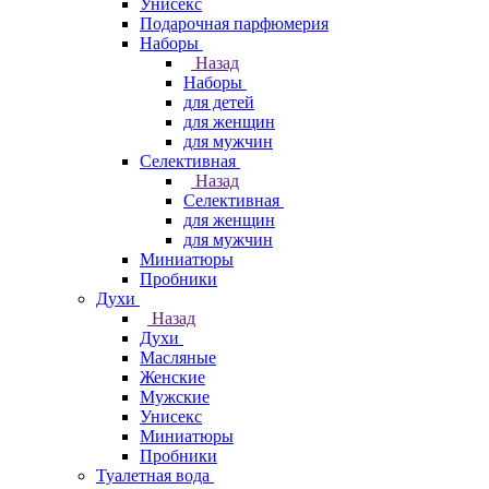
Унисекс
Подарочная парфюмерия
Наборы
Назад
Наборы
для детей
для женщин
для мужчин
Селективная
Назад
Селективная
для женщин
для мужчин
Миниатюры
Пробники
Духи
Назад
Духи
Масляные
Женские
Мужские
Унисекс
Миниатюры
Пробники
Туалетная вода