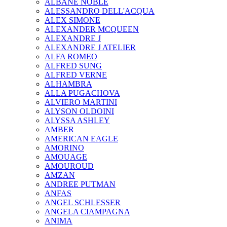
ALBANE NOBLE
ALESSANDRO DELL'ACQUA
ALEX SIMONE
ALEXANDER MCQUEEN
ALEXANDRE J
ALEXANDRE J ATELIER
ALFA ROMEO
ALFRED SUNG
ALFRED VERNE
ALHAMBRA
ALLA PUGACHOVA
ALVIERO MARTINI
ALYSON OLDOINI
ALYSSA ASHLEY
AMBER
AMERICAN EAGLE
AMORINO
AMOUAGE
AMOUROUD
AMZAN
ANDREE PUTMAN
ANFAS
ANGEL SCHLESSER
ANGELA CIAMPAGNA
ANIMA