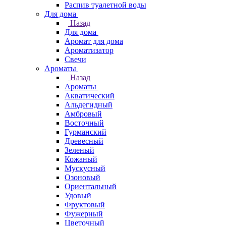
Распив туалетной воды
Для дома
Назад
Для дома
Аромат для дома
Ароматизатор
Свечи
Ароматы
Назад
Ароматы
Акватический
Альдегидный
Амбровый
Восточный
Гурманский
Древесный
Зеленый
Кожаный
Мускусный
Озоновый
Ориентальный
Удовый
Фруктовый
Фужерный
Цветочный