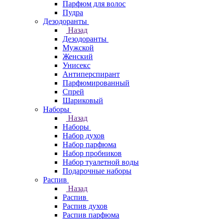
Парфюм для волос
Пудра
Дезодоранты
Назад
Дезодоранты
Мужской
Женский
Унисекс
Антиперспирант
Парфюмированный
Спрей
Шариковый
Наборы
Назад
Наборы
Набор духов
Набор парфюма
Набор пробников
Набор туалетной воды
Подарочные наборы
Распив
Назад
Распив
Распив духов
Распив парфюма