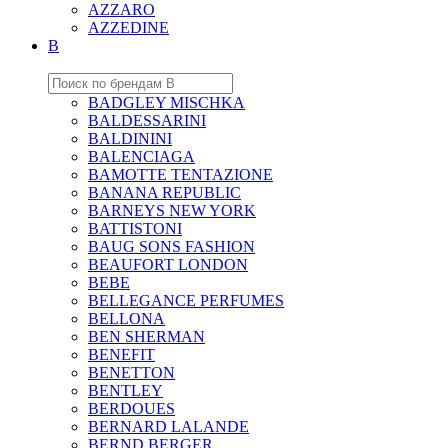
AZZARO
AZZEDINE
B
BADGLEY MISCHKA
BALDESSARINI
BALDININI
BALENCIAGA
BAMOTTE TENTAZIONE
BANANA REPUBLIC
BARNEYS NEW YORK
BATTISTONI
BAUG SONS FASHION
BEAUFORT LONDON
BEBE
BELLEGANCE PERFUMES
BELLONA
BEN SHERMAN
BENEFIT
BENETTON
BENTLEY
BERDOUES
BERNARD LALANDE
BERND BERGER