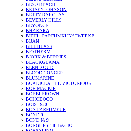
BESO BEACH
BETSEY JOHNSON
BETTY BARCLAY
BEVERLY HILLS
BEYONCE
BHARARA
BIEHL. PARFUMKUNSTWERKE
BIJAN
BILL BLASS
BIOTHERM
BJORK & BERRIES
BLACKGLAMA
BLEND OUD
BLOOD CONCEPT
BLUMARINE
BOADICEA THE VICTORIOUS
BOB MACKIE
BOBBI BROWN
BOHOBOCO
BOIS 1920
BON PARFUMEUR
BOND 9
BOND № 9
BORGHESE IL BACIO
BORSALINO