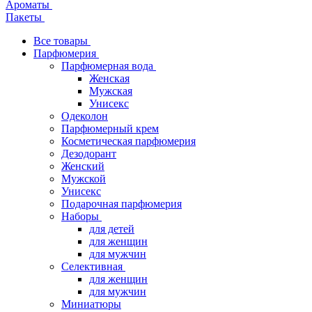
Ароматы
Пакеты
Все товары
Парфюмерия
Парфюмерная вода
Женская
Мужская
Унисекс
Одеколон
Парфюмерный крем
Косметическая парфюмерия
Дезодорант
Женский
Мужской
Унисекс
Подарочная парфюмерия
Наборы
для детей
для женщин
для мужчин
Селективная
для женщин
для мужчин
Миниатюры