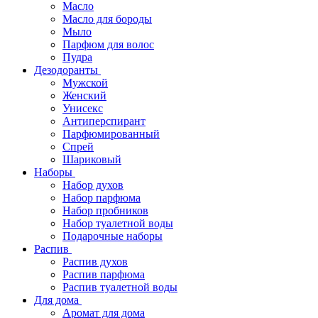
Масло
Масло для бороды
Мыло
Парфюм для волос
Пудра
Дезодоранты
Мужской
Женский
Унисекс
Антиперспирант
Парфюмированный
Спрей
Шариковый
Наборы
Набор духов
Набор парфюма
Набор пробников
Набор туалетной воды
Подарочные наборы
Распив
Распив духов
Распив парфюма
Распив туалетной воды
Для дома
Аромат для дома