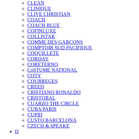
CLEAN
CLINIQUE
CLIVE CHRISTIAN
COACH
COACH BLUE
COFINLUXE
COLLISTAR
COMME DES GARCONS
COMPTOIR SUD PACIFIQUE
COQUILLETE
CORDAY
CORETERNO
CoSTUME NATIONAL
COTY
COURREGES
CREED
CRISTIANO RONALDO
CRISTOBAL
CUARZO THE CIRCLE
CUBA PARIS
CUPID
CUSTO BARCELONA
CZECH & SPEAKE
D