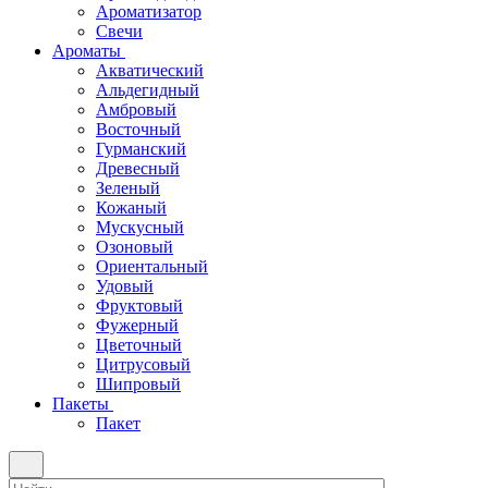
Ароматизатор
Свечи
Ароматы
Акватический
Альдегидный
Амбровый
Восточный
Гурманский
Древесный
Зеленый
Кожаный
Мускусный
Озоновый
Ориентальный
Удовый
Фруктовый
Фужерный
Цветочный
Цитрусовый
Шипровый
Пакеты
Пакет