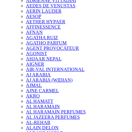
ADRIENNE VITTADINI
AEDES DE VENUSTAS
AERIN LAUDER
AESOP
AETHER HYPAER
AFFINESSENCE
AFNAN
AGATHA RUIZ
AGATHO PARFUM
AGENT PROVOCATEUR
AGONIST
AHJAAR NEPAL
AIGNER
AIR-VAL INTERNATIONAL
AJ ARABIA
AJ ARABIA (WIDIAN)
AJMAL
AJNE CARMEL
AKRO
AL HAMATT
AL HARAMAIN
AL HARAMAIN PERFUMES
AL JAZEERA PERFUMES
AL-REHAB
ALAIN DELON