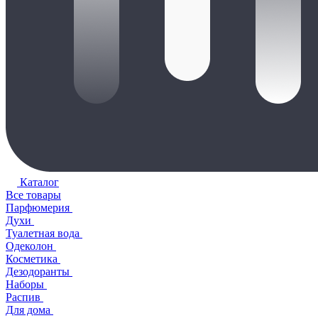
Каталог
Все товары
Парфюмерия
Духи
Туалетная вода
Одеколон
Косметика
Дезодоранты
Наборы
Распив
Для дома