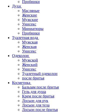
Пробники
Духи
Масляные
Женские
Мужские
Унисекс
Миниатюры
Пробники
Туалетная вода
Мужская
Женская
Унисекс
Одеколон
Мужской
Женский
Унисекс
Туалетный одеколон
после бритья
Косметика
Бальзам после бритья
Гель для душа
Крем после бритья
Лосьон для рук
Лосьон для тела
Лосьон после бритья