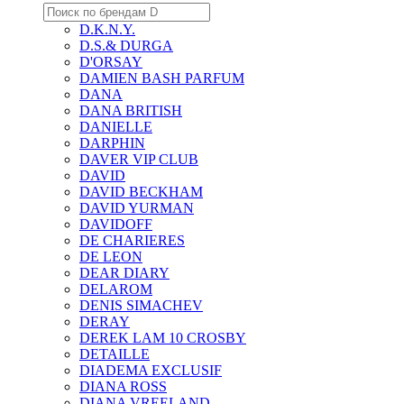
D.K.N.Y.
D.S.& DURGA
D'ORSAY
DAMIEN BASH PARFUM
DANA
DANA BRITISH
DANIELLE
DARPHIN
DAVER VIP CLUB
DAVID
DAVID BECKHAM
DAVID YURMAN
DAVIDOFF
DE CHARIERES
DE LEON
DEAR DIARY
DELAROM
DENIS SIMACHEV
DERAY
DEREK LAM 10 CROSBY
DETAILLE
DIADEMA EXCLUSIF
DIANA ROSS
DIANA VREELAND