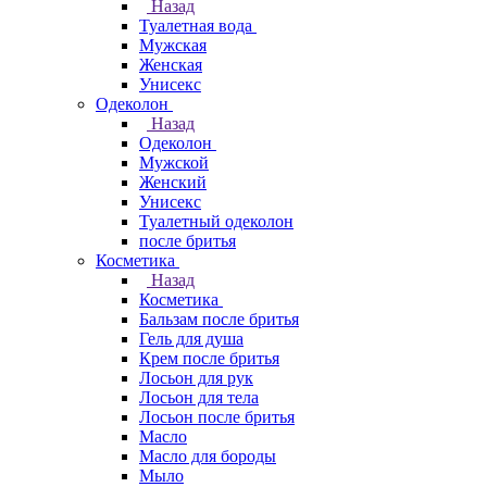
Назад
Туалетная вода
Мужская
Женская
Унисекс
Одеколон
Назад
Одеколон
Мужской
Женский
Унисекс
Туалетный одеколон
после бритья
Косметика
Назад
Косметика
Бальзам после бритья
Гель для душа
Крем после бритья
Лосьон для рук
Лосьон для тела
Лосьон после бритья
Масло
Масло для бороды
Мыло