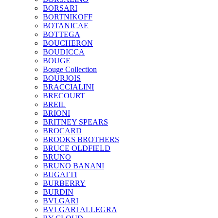
BORSARI
BORTNIKOFF
BOTANICAE
BOTTEGA
BOUCHERON
BOUDICCA
BOUGE
Bouge Collection
BOURJOIS
BRACCIALINI
BRECOURT
BREIL
BRIONI
BRITNEY SPEARS
BROCARD
BROOKS BROTHERS
BRUCE OLDFIELD
BRUNO
BRUNO BANANI
BUGATTI
BURBERRY
BURDIN
BVLGARI
BVLGARI ALLEGRA