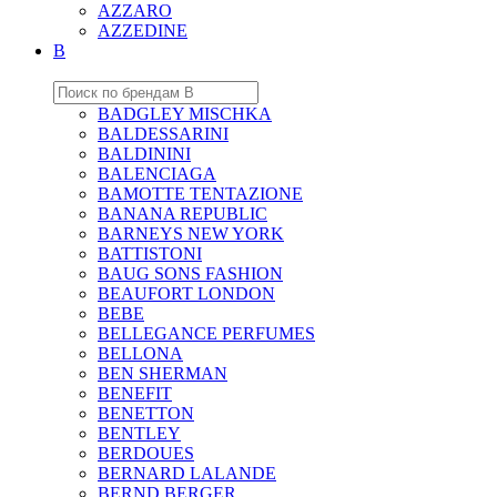
AZZARO
AZZEDINE
B
BADGLEY MISCHKA
BALDESSARINI
BALDININI
BALENCIAGA
BAMOTTE TENTAZIONE
BANANA REPUBLIC
BARNEYS NEW YORK
BATTISTONI
BAUG SONS FASHION
BEAUFORT LONDON
BEBE
BELLEGANCE PERFUMES
BELLONA
BEN SHERMAN
BENEFIT
BENETTON
BENTLEY
BERDOUES
BERNARD LALANDE
BERND BERGER