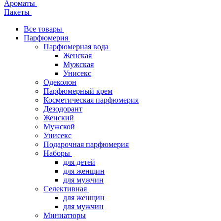
Ароматы
Пакеты
Все товары
Парфюмерия
Парфюмерная вода
Женская
Мужская
Унисекс
Одеколон
Парфюмерный крем
Косметическая парфюмерия
Дезодорант
Женский
Мужской
Унисекс
Подарочная парфюмерия
Наборы
для детей
для женщин
для мужчин
Селективная
для женщин
для мужчин
Миниатюры