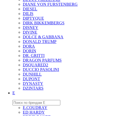
DIANE VON FURSTENBERG
DIESEL
DILIS
DIPTYQUE
DIRK BIKKEMBERGS
DISNEY
DIVINE
DOLCE & GABBANA
DONALD TRUMP
DORA
DORIN
DR. GRITTI
DRAGON PARFUMS
DSQUARED2
DUCCIO PASOLINI
DUNHILL
DUPONT
DYNASTY
DZINTARS
E
E.COUDRAY
ED HARDY