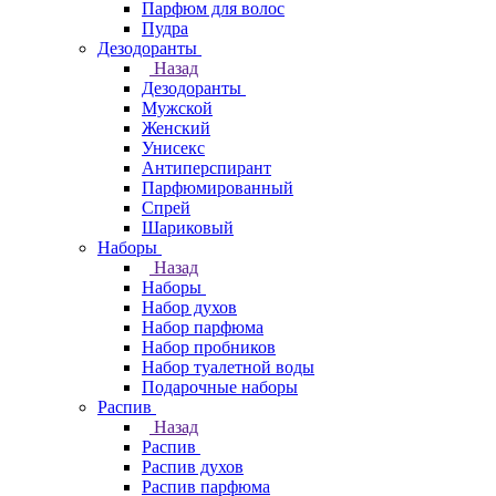
Парфюм для волос
Пудра
Дезодоранты
Назад
Дезодоранты
Мужской
Женский
Унисекс
Антиперспирант
Парфюмированный
Спрей
Шариковый
Наборы
Назад
Наборы
Набор духов
Набор парфюма
Набор пробников
Набор туалетной воды
Подарочные наборы
Распив
Назад
Распив
Распив духов
Распив парфюма