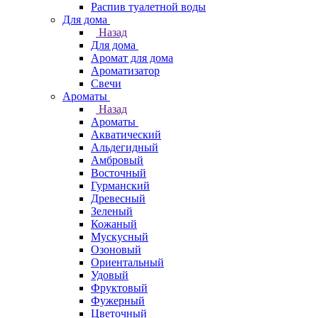
Распив туалетной воды
Для дома
Назад
Для дома
Аромат для дома
Ароматизатор
Свечи
Ароматы
Назад
Ароматы
Акватический
Альдегидный
Амбровый
Восточный
Гурманский
Древесный
Зеленый
Кожаный
Мускусный
Озоновый
Ориентальный
Удовый
Фруктовый
Фужерный
Цветочный