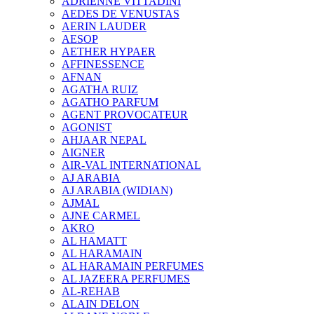
ADRIENNE VITTADINI
AEDES DE VENUSTAS
AERIN LAUDER
AESOP
AETHER HYPAER
AFFINESSENCE
AFNAN
AGATHA RUIZ
AGATHO PARFUM
AGENT PROVOCATEUR
AGONIST
AHJAAR NEPAL
AIGNER
AIR-VAL INTERNATIONAL
AJ ARABIA
AJ ARABIA (WIDIAN)
AJMAL
AJNE CARMEL
AKRO
AL HAMATT
AL HARAMAIN
AL HARAMAIN PERFUMES
AL JAZEERA PERFUMES
AL-REHAB
ALAIN DELON