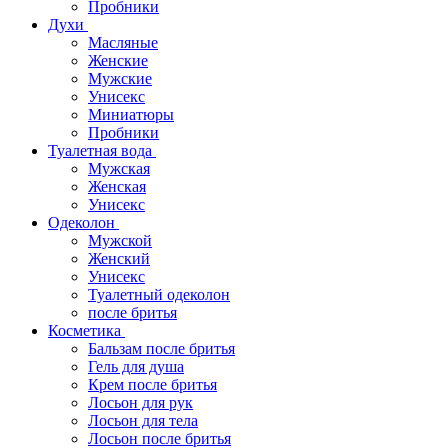
Пробники
Духи
Масляные
Женские
Мужские
Унисекс
Миниатюры
Пробники
Туалетная вода
Мужская
Женская
Унисекс
Одеколон
Мужской
Женский
Унисекс
Туалетный одеколон
после бритья
Косметика
Бальзам после бритья
Гель для душа
Крем после бритья
Лосьон для рук
Лосьон для тела
Лосьон после бритья