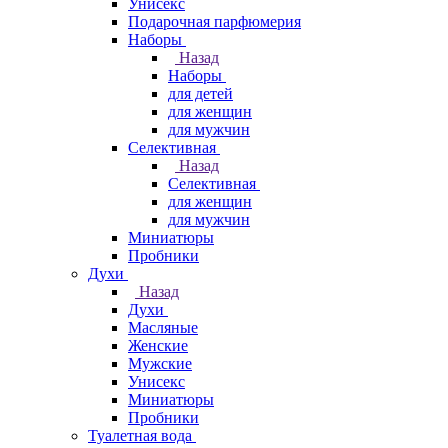
Унисекс
Подарочная парфюмерия
Наборы
Назад
Наборы
для детей
для женщин
для мужчин
Селективная
Назад
Селективная
для женщин
для мужчин
Миниатюры
Пробники
Духи
Назад
Духи
Масляные
Женские
Мужские
Унисекс
Миниатюры
Пробники
Туалетная вода