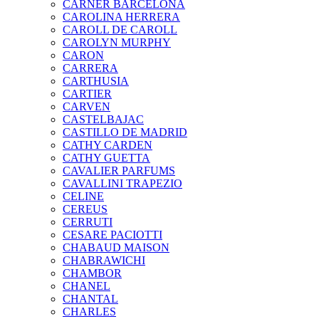
CARNER BARCELONA
CAROLINA HERRERA
CAROLL DE CAROLL
CAROLYN MURPHY
CARON
CARRERA
CARTHUSIA
CARTIER
CARVEN
CASTELBAJAC
CASTILLO DE MADRID
CATHY CARDEN
CATHY GUETTA
CAVALIER PARFUMS
CAVALLINI TRAPEZIO
CELINE
CEREUS
CERRUTI
CESARE PACIOTTI
CHABAUD MAISON
CHABRAWICHI
CHAMBOR
CHANEL
CHANTAL
CHARLES