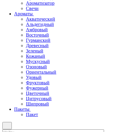
Ароматизатор
Свечи
Ароматы
Акватический
Альдегидный
Амбровый
Восточный
Гурманский
Древесный
Зеленый
Кожаный
Мускусный
Озоновый
Ориентальный
Удовый
Фруктовый
Фужерный
Цветочный
Цитрусовый
Шипровый
Пакеты
Пакет