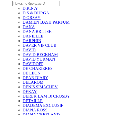
D.K.N.Y.
D.S.& DURGA
D'ORSAY
DAMIEN BASH PARFUM
DANA
DANA BRITISH
DANIELLE
DARPHIN
DAVER VIP CLUB
DAVID
DAVID BECKHAM
DAVID YURMAN
DAVIDOFF
DE CHARIERES
DE LEON
DEAR DIARY
DELAROM
DENIS SIMACHEV
DERAY
DEREK LAM 10 CROSBY
DETAILLE
DIADEMA EXCLUSIF
DIANA ROSS
DIANA VREELAND