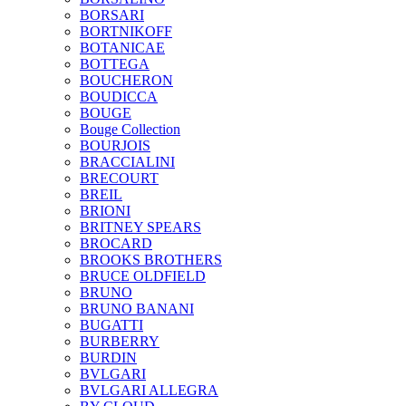
BORSARI
BORTNIKOFF
BOTANICAE
BOTTEGA
BOUCHERON
BOUDICCA
BOUGE
Bouge Collection
BOURJOIS
BRACCIALINI
BRECOURT
BREIL
BRIONI
BRITNEY SPEARS
BROCARD
BROOKS BROTHERS
BRUCE OLDFIELD
BRUNO
BRUNO BANANI
BUGATTI
BURBERRY
BURDIN
BVLGARI
BVLGARI ALLEGRA