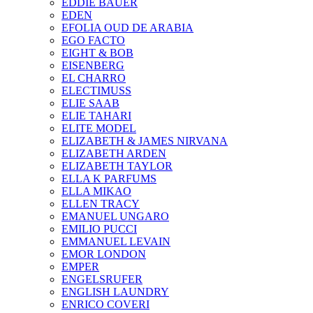
EDDIE BAUER
EDEN
EFOLIA OUD DE ARABIA
EGO FACTO
EIGHT & BOB
EISENBERG
EL CHARRO
ELECTIMUSS
ELIE SAAB
ELIE TAHARI
ELITE MODEL
ELIZABETH & JAMES NIRVANA
ELIZABETH ARDEN
ELIZABETH TAYLOR
ELLA K PARFUMS
ELLA MIKAO
ELLEN TRACY
EMANUEL UNGARO
EMILIO PUCCI
EMMANUEL LEVAIN
EMOR LONDON
EMPER
ENGELSRUFER
ENGLISH LAUNDRY
ENRICO COVERI