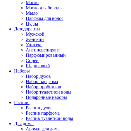
Масло
Масло для бороды
Мыло
Парфюм для волос
Пудра
Дезодоранты
Мужской
Женский
Унисекс
Антиперспирант
Парфюмированный
Спрей
Шариковый
Наборы
Набор духов
Набор парфюма
Набор пробников
Набор туалетной воды
Подарочные наборы
Распив
Распив духов
Распив парфюма
Распив туалетной воды
Для дома
Аромат для дома