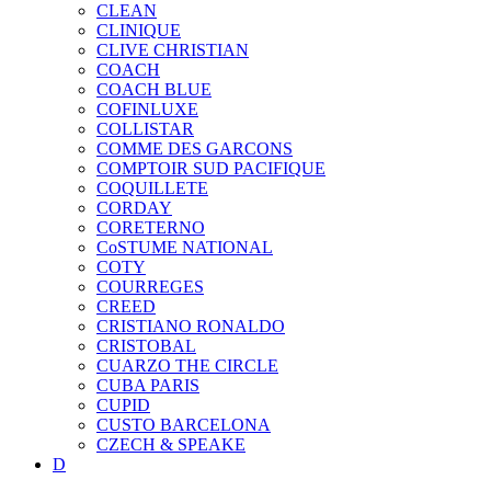
CLEAN
CLINIQUE
CLIVE CHRISTIAN
COACH
COACH BLUE
COFINLUXE
COLLISTAR
COMME DES GARCONS
COMPTOIR SUD PACIFIQUE
COQUILLETE
CORDAY
CORETERNO
CoSTUME NATIONAL
COTY
COURREGES
CREED
CRISTIANO RONALDO
CRISTOBAL
CUARZO THE CIRCLE
CUBA PARIS
CUPID
CUSTO BARCELONA
CZECH & SPEAKE
D