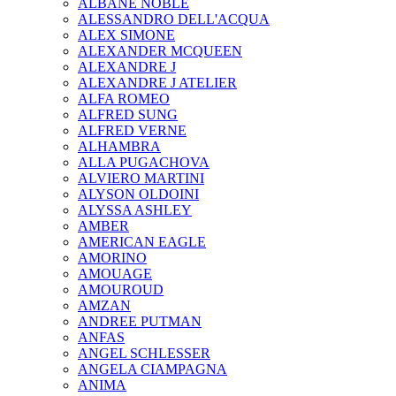
ALBANE NOBLE
ALESSANDRO DELL'ACQUA
ALEX SIMONE
ALEXANDER MCQUEEN
ALEXANDRE J
ALEXANDRE J ATELIER
ALFA ROMEO
ALFRED SUNG
ALFRED VERNE
ALHAMBRA
ALLA PUGACHOVA
ALVIERO MARTINI
ALYSON OLDOINI
ALYSSA ASHLEY
AMBER
AMERICAN EAGLE
AMORINO
AMOUAGE
AMOUROUD
AMZAN
ANDREE PUTMAN
ANFAS
ANGEL SCHLESSER
ANGELA CIAMPAGNA
ANIMA