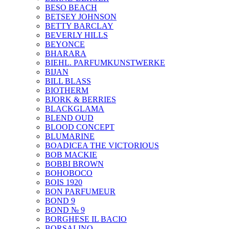
BESO BEACH
BETSEY JOHNSON
BETTY BARCLAY
BEVERLY HILLS
BEYONCE
BHARARA
BIEHL. PARFUMKUNSTWERKE
BIJAN
BILL BLASS
BIOTHERM
BJORK & BERRIES
BLACKGLAMA
BLEND OUD
BLOOD CONCEPT
BLUMARINE
BOADICEA THE VICTORIOUS
BOB MACKIE
BOBBI BROWN
BOHOBOCO
BOIS 1920
BON PARFUMEUR
BOND 9
BOND № 9
BORGHESE IL BACIO
BORSALINO