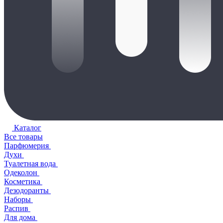
Каталог
Все товары
Парфюмерия
Духи
Туалетная вода
Одеколон
Косметика
Дезодоранты
Наборы
Распив
Для дома