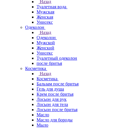
Назад
Туалетная вода
Мужская
Женская
Унисекс
Одеколон
Назад
Одеколон
Мужской
Женский
Унисекс
Туалетный одеколон
после бритья
Косметика
Назад
Косметика
Бальзам после бритья
Гель для душа
Крем после бритья
Лосьон для рук
Лосьон для тела
Лосьон после бритья
Масло
Масло для бороды
Мыло