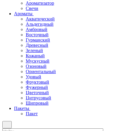
Ароматизатор
Свечи
Ароматы
Акватический
Альдегидный
Амбровый
Восточный
Гурманский
Древесный
Зеленый
Кожаный
Мускусный
Озоновый
Ориентальный
Удовый
Фруктовый
Фужерный
Цветочный
Цитрусовый
Шипровый
Пакеты
Пакет