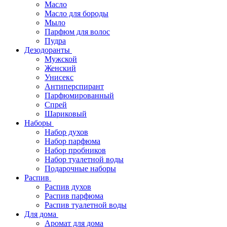
Масло
Масло для бороды
Мыло
Парфюм для волос
Пудра
Дезодоранты
Мужской
Женский
Унисекс
Антиперспирант
Парфюмированный
Спрей
Шариковый
Наборы
Набор духов
Набор парфюма
Набор пробников
Набор туалетной воды
Подарочные наборы
Распив
Распив духов
Распив парфюма
Распив туалетной воды
Для дома
Аромат для дома