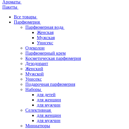
Ароматы
Пакеты
Все товары
Парфюмерия
Парфюмерная вода
Женская
Мужская
Унисекс
Одеколон
Парфюмерный крем
Косметическая парфюмерия
Дезодорант
Женский
Мужской
Унисекс
Подарочная парфюмерия
Наборы
для детей
для женщин
для мужчин
Селективная
для женщин
для мужчин
Миниатюры