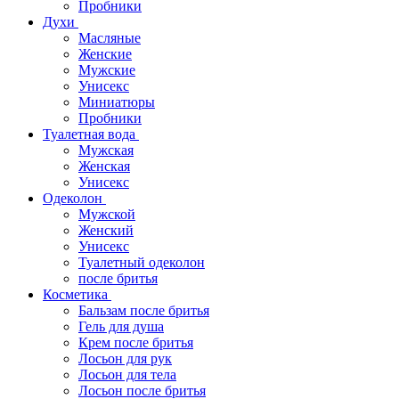
Пробники
Духи
Масляные
Женские
Мужские
Унисекс
Миниатюры
Пробники
Туалетная вода
Мужская
Женская
Унисекс
Одеколон
Мужской
Женский
Унисекс
Туалетный одеколон
после бритья
Косметика
Бальзам после бритья
Гель для душа
Крем после бритья
Лосьон для рук
Лосьон для тела
Лосьон после бритья