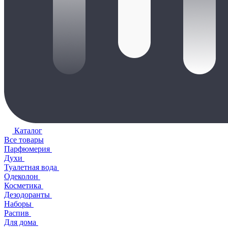
Каталог
Все товары
Парфюмерия
Духи
Туалетная вода
Одеколон
Косметика
Дезодоранты
Наборы
Распив
Для дома