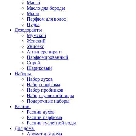
Масло
Масло для бороды
Мыло
Парфюм для волос
Пудра
Дезодоранты
Мужской
Женский
Унисекс
Антиперспирант
Парфюмированный
Спрей
Шариковый
Наборы
Набор духов
Набор парфюма
Набор пробников
Набор туалетной воды
Подарочные наборы
Распив
Распив духов
Распив парфюма
Распив туалетной воды
Для дома
Аромат для дома