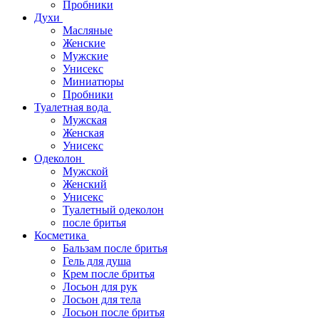
Пробники
Духи
Масляные
Женские
Мужские
Унисекс
Миниатюры
Пробники
Туалетная вода
Мужская
Женская
Унисекс
Одеколон
Мужской
Женский
Унисекс
Туалетный одеколон
после бритья
Косметика
Бальзам после бритья
Гель для душа
Крем после бритья
Лосьон для рук
Лосьон для тела
Лосьон после бритья