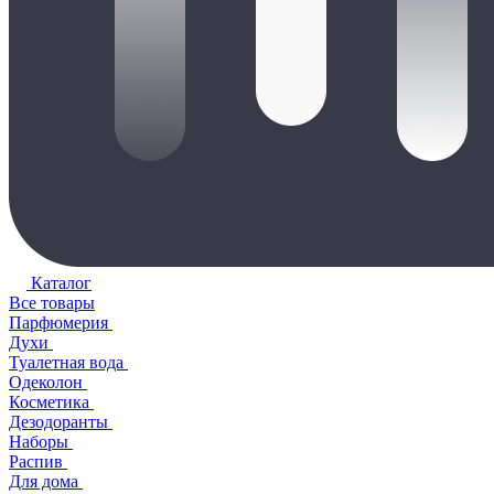
Каталог
Все товары
Парфюмерия
Духи
Туалетная вода
Одеколон
Косметика
Дезодоранты
Наборы
Распив
Для дома