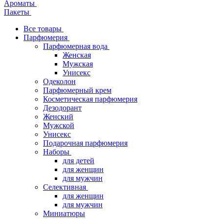
Ароматы
Пакеты
Все товары
Парфюмерия
Парфюмерная вода
Женская
Мужская
Унисекс
Одеколон
Парфюмерный крем
Косметическая парфюмерия
Дезодорант
Женский
Мужской
Унисекс
Подарочная парфюмерия
Наборы
для детей
для женщин
для мужчин
Селективная
для женщин
для мужчин
Миниатюры