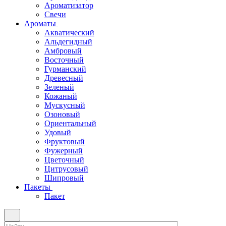
Ароматизатор
Свечи
Ароматы
Акватический
Альдегидный
Амбровый
Восточный
Гурманский
Древесный
Зеленый
Кожаный
Мускусный
Озоновый
Ориентальный
Удовый
Фруктовый
Фужерный
Цветочный
Цитрусовый
Шипровый
Пакеты
Пакет