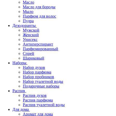
Масло
Масло для бороды
Мыло
Парфюм для волос
Пудра
Дезодоранты
Мужской
Женский
Унисекс
Антиперспирант
Парфюмированный
Спрей
Шариковый
Наборы
Набор духов
Набор парфюма
Набор пробников
Набор туалетной воды
Подарочные наборы
Распив
Распив духов
Распив парфюма
Распив туалетной воды
Для дома
Аромат для дома