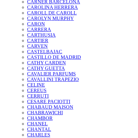
CARNER BARCELONA
CAROLINA HERRERA
CAROLL DE CAROLL
CAROLYN MURPHY
CARON
CARRERA
CARTHUSIA
CARTIER
CARVEN
CASTELBAJAC
CASTILLO DE MADRID
CATHY CARDEN
CATHY GUETTA
CAVALIER PARFUMS
CAVALLINI TRAPEZIO
CELINE
CEREUS
CERRUTI
CESARE PACIOTTI
CHABAUD MAISON
CHABRAWICHI
CHAMBOR
CHANEL
CHANTAL
CHARLES