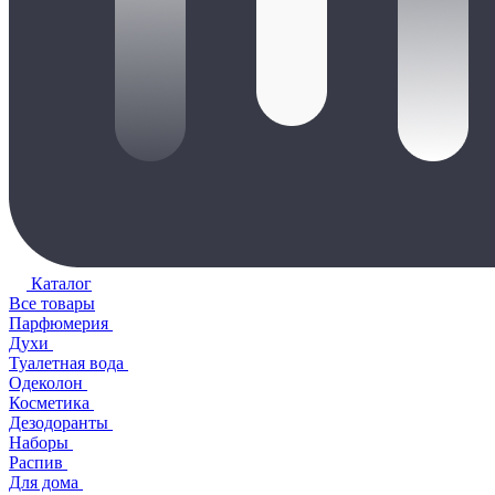
Каталог
Все товары
Парфюмерия
Духи
Туалетная вода
Одеколон
Косметика
Дезодоранты
Наборы
Распив
Для дома