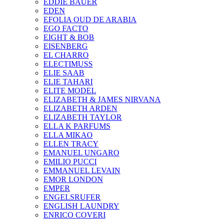
EDDIE BAUER
EDEN
EFOLIA OUD DE ARABIA
EGO FACTO
EIGHT & BOB
EISENBERG
EL CHARRO
ELECTIMUSS
ELIE SAAB
ELIE TAHARI
ELITE MODEL
ELIZABETH & JAMES NIRVANA
ELIZABETH ARDEN
ELIZABETH TAYLOR
ELLA K PARFUMS
ELLA MIKAO
ELLEN TRACY
EMANUEL UNGARO
EMILIO PUCCI
EMMANUEL LEVAIN
EMOR LONDON
EMPER
ENGELSRUFER
ENGLISH LAUNDRY
ENRICO COVERI