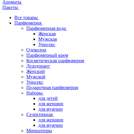
Ароматы
Пакеты
Все товары
Парфюмерия
Парфюмерная вода
Женская
Мужская
Унисекс
Одеколон
Парфюмерный крем
Косметическая парфюмерия
Дезодорант
Женский
Мужской
Унисекс
Подарочная парфюмерия
Наборы
для детей
для женщин
для мужчин
Селективная
для женщин
для мужчин
Миниатюры