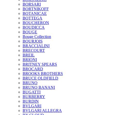
BORSARI
BORTNIKOFF
BOTANICAE
BOTTEGA
BOUCHERON
BOUDICCA
BOUGE
Bouge Collection
BOURJOIS
BRACCIALINI
BRECOURT
BREIL
BRIONI
BRITNEY SPEARS
BROCARD
BROOKS BROTHERS
BRUCE OLDFIELD
BRUNO
BRUNO BANANI
BUGATTI
BURBERRY
BURDIN
BVLGARI
BVLGARI ALLEGRA