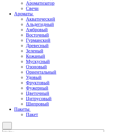
Ароматизатор
Свечи
Ароматы
Акватический
Альдегидный
Амбровый
Восточный
Гурманский
Древесный
Зеленый
Кожаный
Мускусный
Озоновый
Ориентальный
Удовый
Фруктовый
Фужерный
Цветочный
Цитрусовый
Шипровый
Пакеты
Пакет