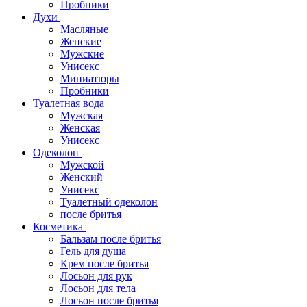
Пробники
Духи
Масляные
Женские
Мужские
Унисекс
Миниатюры
Пробники
Туалетная вода
Мужская
Женская
Унисекс
Одеколон
Мужской
Женский
Унисекс
Туалетный одеколон
после бритья
Косметика
Бальзам после бритья
Гель для душа
Крем после бритья
Лосьон для рук
Лосьон для тела
Лосьон после бритья