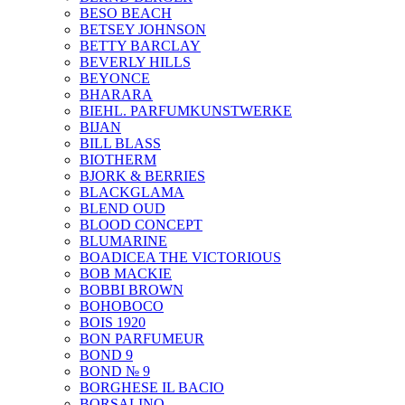
BESO BEACH
BETSEY JOHNSON
BETTY BARCLAY
BEVERLY HILLS
BEYONCE
BHARARA
BIEHL. PARFUMKUNSTWERKE
BIJAN
BILL BLASS
BIOTHERM
BJORK & BERRIES
BLACKGLAMA
BLEND OUD
BLOOD CONCEPT
BLUMARINE
BOADICEA THE VICTORIOUS
BOB MACKIE
BOBBI BROWN
BOHOBOCO
BOIS 1920
BON PARFUMEUR
BOND 9
BOND № 9
BORGHESE IL BACIO
BORSALINO