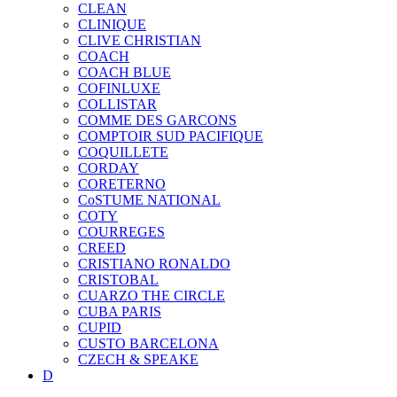
CLEAN
CLINIQUE
CLIVE CHRISTIAN
COACH
COACH BLUE
COFINLUXE
COLLISTAR
COMME DES GARCONS
COMPTOIR SUD PACIFIQUE
COQUILLETE
CORDAY
CORETERNO
CoSTUME NATIONAL
COTY
COURREGES
CREED
CRISTIANO RONALDO
CRISTOBAL
CUARZO THE CIRCLE
CUBA PARIS
CUPID
CUSTO BARCELONA
CZECH & SPEAKE
D