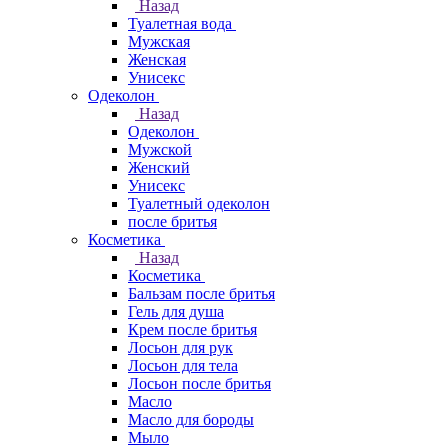
Назад
Туалетная вода
Мужская
Женская
Унисекс
Одеколон
Назад
Одеколон
Мужской
Женский
Унисекс
Туалетный одеколон
после бритья
Косметика
Назад
Косметика
Бальзам после бритья
Гель для душа
Крем после бритья
Лосьон для рук
Лосьон для тела
Лосьон после бритья
Масло
Масло для бороды
Мыло