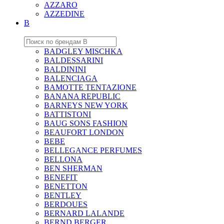
AZZARO
AZZEDINE
B
BADGLEY MISCHKA
BALDESSARINI
BALDININI
BALENCIAGA
BAMOTTE TENTAZIONE
BANANA REPUBLIC
BARNEYS NEW YORK
BATTISTONI
BAUG SONS FASHION
BEAUFORT LONDON
BEBE
BELLEGANCE PERFUMES
BELLONA
BEN SHERMAN
BENEFIT
BENETTON
BENTLEY
BERDOUES
BERNARD LALANDE
BERND BERGER