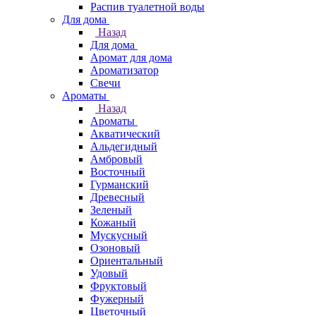
Распив туалетной воды
Для дома
Назад
Для дома
Аромат для дома
Ароматизатор
Свечи
Ароматы
Назад
Ароматы
Акватический
Альдегидный
Амбровый
Восточный
Гурманский
Древесный
Зеленый
Кожаный
Мускусный
Озоновый
Ориентальный
Удовый
Фруктовый
Фужерный
Цветочный