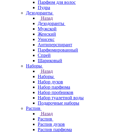
Парфюм для волос
Пудра
Дезодоранты
Назад
Дезодоранты
Мужской
Женский
Унисекс
Антиперспирант
Парфюмированный
Спрей
Шариковый
Наборы
Назад
Наборы
Набор духов
Набор парфюма
Набор пробников
Набор туалетной воды
Подарочные наборы
Распив
Назад
Распив
Распив духов
Распив парфюма