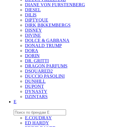
DIANE VON FURSTENBERG
DIESEL
DILIS
DIPTYQUE
DIRK BIKKEMBERGS
DISNEY
DIVINE
DOLCE & GABBANA
DONALD TRUMP
DORA
DORIN
DR. GRITTI
DRAGON PARFUMS
DSQUARED2
DUCCIO PASOLINI
DUNHILL
DUPONT
DYNASTY
DZINTARS
E
E.COUDRAY
ED HARDY