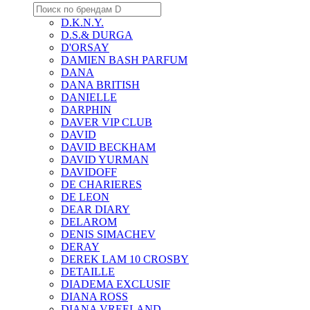
D.K.N.Y.
D.S.& DURGA
D'ORSAY
DAMIEN BASH PARFUM
DANA
DANA BRITISH
DANIELLE
DARPHIN
DAVER VIP CLUB
DAVID
DAVID BECKHAM
DAVID YURMAN
DAVIDOFF
DE CHARIERES
DE LEON
DEAR DIARY
DELAROM
DENIS SIMACHEV
DERAY
DEREK LAM 10 CROSBY
DETAILLE
DIADEMA EXCLUSIF
DIANA ROSS
DIANA VREELAND