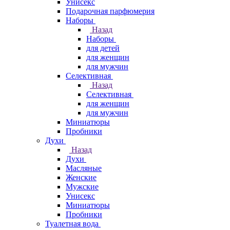
Унисекс
Подарочная парфюмерия
Наборы
Назад
Наборы
для детей
для женщин
для мужчин
Селективная
Назад
Селективная
для женщин
для мужчин
Миниатюры
Пробники
Духи
Назад
Духи
Масляные
Женские
Мужские
Унисекс
Миниатюры
Пробники
Туалетная вода