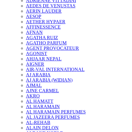
ADRIENNE VITTADINI
AEDES DE VENUSTAS
AERIN LAUDER
AESOP
AETHER HYPAER
AFFINESSENCE
AFNAN
AGATHA RUIZ
AGATHO PARFUM
AGENT PROVOCATEUR
AGONIST
AHJAAR NEPAL
AIGNER
AIR-VAL INTERNATIONAL
AJ ARABIA
AJ ARABIA (WIDIAN)
AJMAL
AJNE CARMEL
AKRO
AL HAMATT
AL HARAMAIN
AL HARAMAIN PERFUMES
AL JAZEERA PERFUMES
AL-REHAB
ALAIN DELON