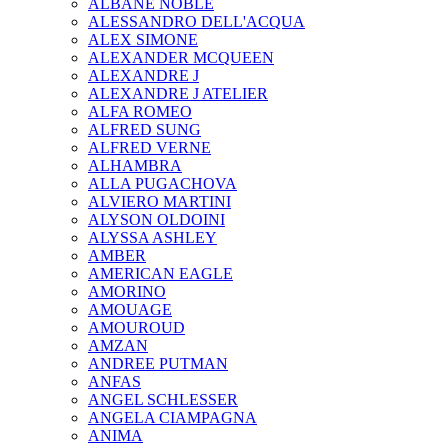
ALBANE NOBLE
ALESSANDRO DELL'ACQUA
ALEX SIMONE
ALEXANDER MCQUEEN
ALEXANDRE J
ALEXANDRE J ATELIER
ALFA ROMEO
ALFRED SUNG
ALFRED VERNE
ALHAMBRA
ALLA PUGACHOVA
ALVIERO MARTINI
ALYSON OLDOINI
ALYSSA ASHLEY
AMBER
AMERICAN EAGLE
AMORINO
AMOUAGE
AMOUROUD
AMZAN
ANDREE PUTMAN
ANFAS
ANGEL SCHLESSER
ANGELA CIAMPAGNA
ANIMA