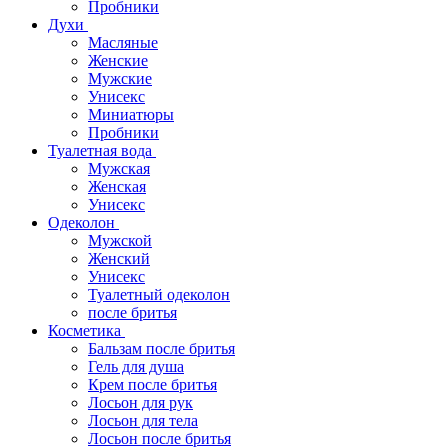
Пробники
Духи
Масляные
Женские
Мужские
Унисекс
Миниатюры
Пробники
Туалетная вода
Мужская
Женская
Унисекс
Одеколон
Мужской
Женский
Унисекс
Туалетный одеколон
после бритья
Косметика
Бальзам после бритья
Гель для душа
Крем после бритья
Лосьон для рук
Лосьон для тела
Лосьон после бритья