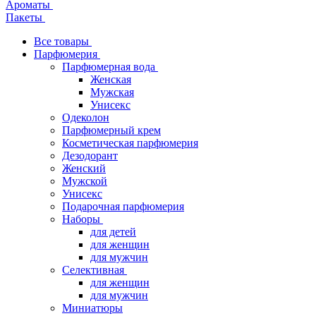
Ароматы
Пакеты
Все товары
Парфюмерия
Парфюмерная вода
Женская
Мужская
Унисекс
Одеколон
Парфюмерный крем
Косметическая парфюмерия
Дезодорант
Женский
Мужской
Унисекс
Подарочная парфюмерия
Наборы
для детей
для женщин
для мужчин
Селективная
для женщин
для мужчин
Миниатюры