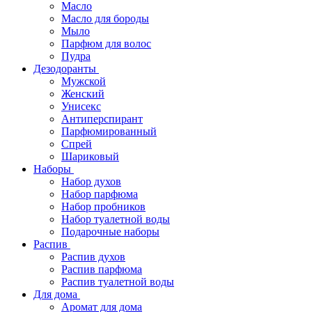
Масло
Масло для бороды
Мыло
Парфюм для волос
Пудра
Дезодоранты
Мужской
Женский
Унисекс
Антиперспирант
Парфюмированный
Спрей
Шариковый
Наборы
Набор духов
Набор парфюма
Набор пробников
Набор туалетной воды
Подарочные наборы
Распив
Распив духов
Распив парфюма
Распив туалетной воды
Для дома
Аромат для дома