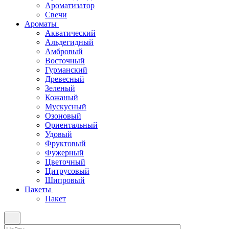
Ароматизатор
Свечи
Ароматы
Акватический
Альдегидный
Амбровый
Восточный
Гурманский
Древесный
Зеленый
Кожаный
Мускусный
Озоновый
Ориентальный
Удовый
Фруктовый
Фужерный
Цветочный
Цитрусовый
Шипровый
Пакеты
Пакет