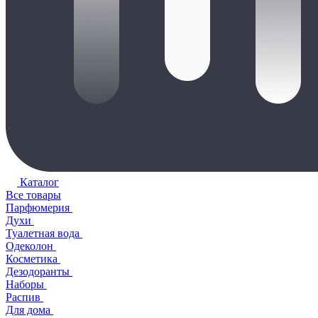
Каталог
Все товары
Парфюмерия
Духи
Туалетная вода
Одеколон
Косметика
Дезодоранты
Наборы
Распив
Для дома