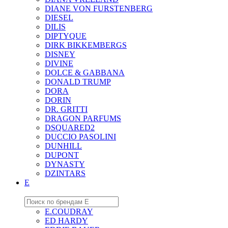
DIANE VON FURSTENBERG
DIESEL
DILIS
DIPTYQUE
DIRK BIKKEMBERGS
DISNEY
DIVINE
DOLCE & GABBANA
DONALD TRUMP
DORA
DORIN
DR. GRITTI
DRAGON PARFUMS
DSQUARED2
DUCCIO PASOLINI
DUNHILL
DUPONT
DYNASTY
DZINTARS
E
E.COUDRAY
ED HARDY