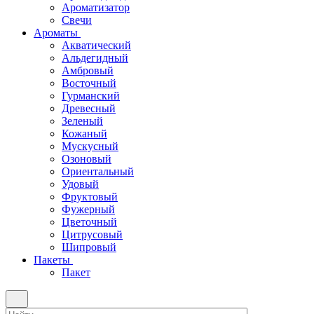
Ароматизатор
Свечи
Ароматы
Акватический
Альдегидный
Амбровый
Восточный
Гурманский
Древесный
Зеленый
Кожаный
Мускусный
Озоновый
Ориентальный
Удовый
Фруктовый
Фужерный
Цветочный
Цитрусовый
Шипровый
Пакеты
Пакет