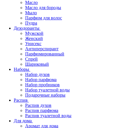
Масло
Масло для бороды
Мыло
Парфюм для волос
Пудра
Дезодоранты
Мужской
Женский
Унисекс
Антиперспирант
Парфюмированный
Спрей
Шариковый
Наборы
Набор духов
Набор парфюма
Набор пробников
Набор туалетной воды
Подарочные наборы
Распив
Распив духов
Распив парфюма
Распив туалетной воды
Для дома
Аромат для дома