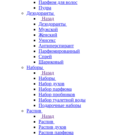
Парфюм для волос
Пудра
Дезодоранты
Назад
Дезодоранты
Мужской
Женский
Унисекс
Антиперспирант
Парфюмированный
Спрей
Шариковый
Наборы
Назад
Наборы
Набор духов
Набор парфюма
Набор пробников
Набор туалетной воды
Подарочные наборы
Распив
Назад
Распив
Распив духов
Распив парфюма