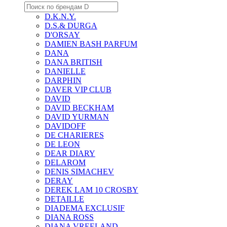
D.K.N.Y.
D.S.& DURGA
D'ORSAY
DAMIEN BASH PARFUM
DANA
DANA BRITISH
DANIELLE
DARPHIN
DAVER VIP CLUB
DAVID
DAVID BECKHAM
DAVID YURMAN
DAVIDOFF
DE CHARIERES
DE LEON
DEAR DIARY
DELAROM
DENIS SIMACHEV
DERAY
DEREK LAM 10 CROSBY
DETAILLE
DIADEMA EXCLUSIF
DIANA ROSS
DIANA VREELAND