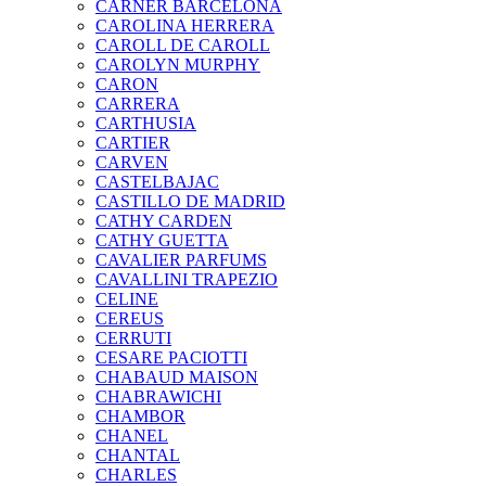
CARNER BARCELONA
CAROLINA HERRERA
CAROLL DE CAROLL
CAROLYN MURPHY
CARON
CARRERA
CARTHUSIA
CARTIER
CARVEN
CASTELBAJAC
CASTILLO DE MADRID
CATHY CARDEN
CATHY GUETTA
CAVALIER PARFUMS
CAVALLINI TRAPEZIO
CELINE
CEREUS
CERRUTI
CESARE PACIOTTI
CHABAUD MAISON
CHABRAWICHI
CHAMBOR
CHANEL
CHANTAL
CHARLES