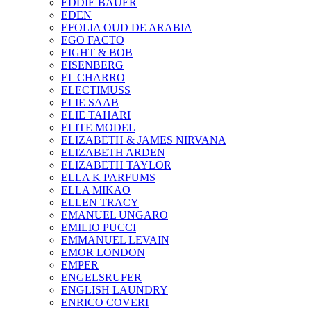
EDDIE BAUER
EDEN
EFOLIA OUD DE ARABIA
EGO FACTO
EIGHT & BOB
EISENBERG
EL CHARRO
ELECTIMUSS
ELIE SAAB
ELIE TAHARI
ELITE MODEL
ELIZABETH & JAMES NIRVANA
ELIZABETH ARDEN
ELIZABETH TAYLOR
ELLA K PARFUMS
ELLA MIKAO
ELLEN TRACY
EMANUEL UNGARO
EMILIO PUCCI
EMMANUEL LEVAIN
EMOR LONDON
EMPER
ENGELSRUFER
ENGLISH LAUNDRY
ENRICO COVERI