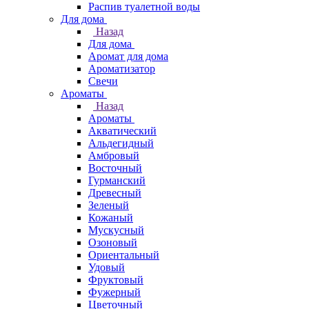
Распив туалетной воды
Для дома
Назад
Для дома
Аромат для дома
Ароматизатор
Свечи
Ароматы
Назад
Ароматы
Акватический
Альдегидный
Амбровый
Восточный
Гурманский
Древесный
Зеленый
Кожаный
Мускусный
Озоновый
Ориентальный
Удовый
Фруктовый
Фужерный
Цветочный