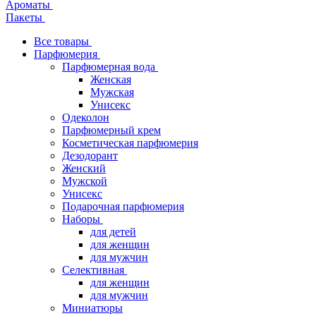
Ароматы
Пакеты
Все товары
Парфюмерия
Парфюмерная вода
Женская
Мужская
Унисекс
Одеколон
Парфюмерный крем
Косметическая парфюмерия
Дезодорант
Женский
Мужской
Унисекс
Подарочная парфюмерия
Наборы
для детей
для женщин
для мужчин
Селективная
для женщин
для мужчин
Миниатюры