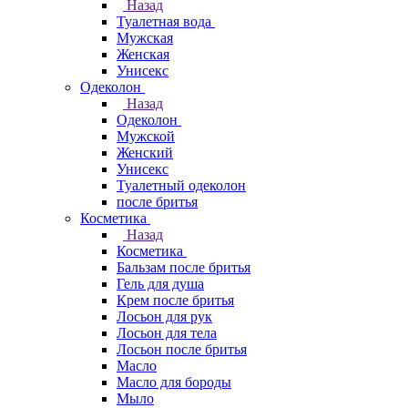
Назад
Туалетная вода
Мужская
Женская
Унисекс
Одеколон
Назад
Одеколон
Мужской
Женский
Унисекс
Туалетный одеколон
после бритья
Косметика
Назад
Косметика
Бальзам после бритья
Гель для душа
Крем после бритья
Лосьон для рук
Лосьон для тела
Лосьон после бритья
Масло
Масло для бороды
Мыло