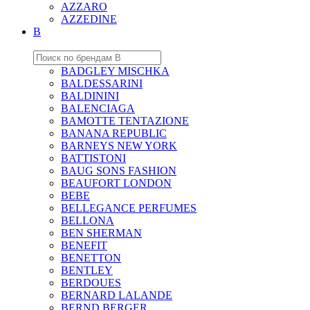
AZZARO
AZZEDINE
B
BADGLEY MISCHKA
BALDESSARINI
BALDININI
BALENCIAGA
BAMOTTE TENTAZIONE
BANANA REPUBLIC
BARNEYS NEW YORK
BATTISTONI
BAUG SONS FASHION
BEAUFORT LONDON
BEBE
BELLEGANCE PERFUMES
BELLONA
BEN SHERMAN
BENEFIT
BENETTON
BENTLEY
BERDOUES
BERNARD LALANDE
BERND BERGER