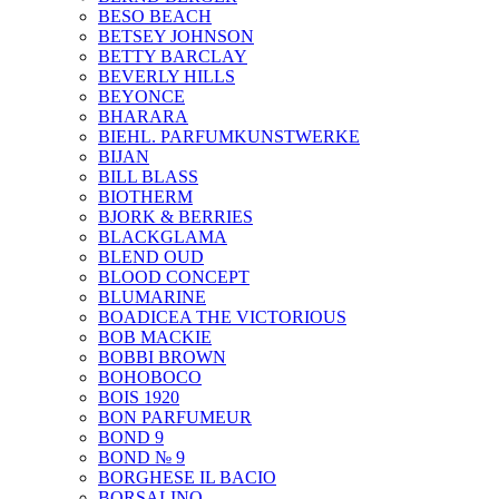
BESO BEACH
BETSEY JOHNSON
BETTY BARCLAY
BEVERLY HILLS
BEYONCE
BHARARA
BIEHL. PARFUMKUNSTWERKE
BIJAN
BILL BLASS
BIOTHERM
BJORK & BERRIES
BLACKGLAMA
BLEND OUD
BLOOD CONCEPT
BLUMARINE
BOADICEA THE VICTORIOUS
BOB MACKIE
BOBBI BROWN
BOHOBOCO
BOIS 1920
BON PARFUMEUR
BOND 9
BOND № 9
BORGHESE IL BACIO
BORSALINO