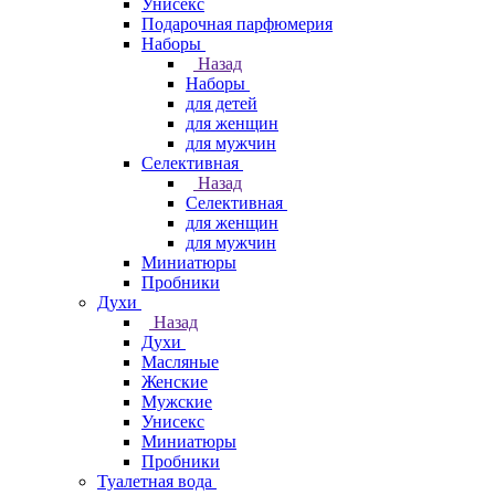
Унисекс
Подарочная парфюмерия
Наборы
Назад
Наборы
для детей
для женщин
для мужчин
Селективная
Назад
Селективная
для женщин
для мужчин
Миниатюры
Пробники
Духи
Назад
Духи
Масляные
Женские
Мужские
Унисекс
Миниатюры
Пробники
Туалетная вода