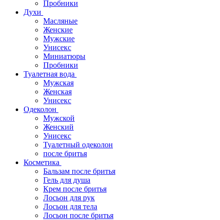
Пробники
Духи
Масляные
Женские
Мужские
Унисекс
Миниатюры
Пробники
Туалетная вода
Мужская
Женская
Унисекс
Одеколон
Мужской
Женский
Унисекс
Туалетный одеколон
после бритья
Косметика
Бальзам после бритья
Гель для душа
Крем после бритья
Лосьон для рук
Лосьон для тела
Лосьон после бритья