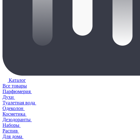
Каталог
Все товары
Парфюмерия
Духи
Туалетная вода
Одеколон
Косметика
Дезодоранты
Наборы
Распив
Для дома