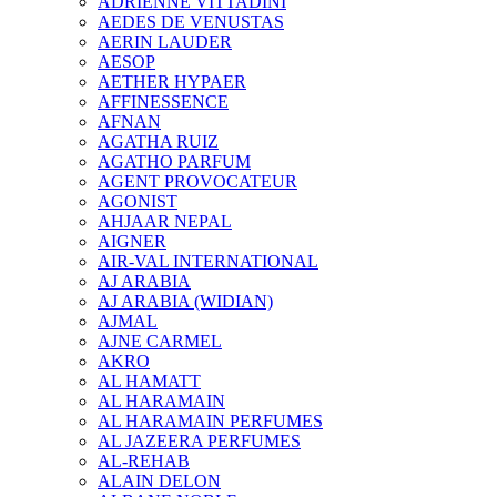
ADRIENNE VITTADINI
AEDES DE VENUSTAS
AERIN LAUDER
AESOP
AETHER HYPAER
AFFINESSENCE
AFNAN
AGATHA RUIZ
AGATHO PARFUM
AGENT PROVOCATEUR
AGONIST
AHJAAR NEPAL
AIGNER
AIR-VAL INTERNATIONAL
AJ ARABIA
AJ ARABIA (WIDIAN)
AJMAL
AJNE CARMEL
AKRO
AL HAMATT
AL HARAMAIN
AL HARAMAIN PERFUMES
AL JAZEERA PERFUMES
AL-REHAB
ALAIN DELON