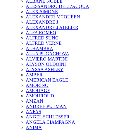
ALBANE NOBLE
ALESSANDRO DELL'ACQUA
ALEX SIMONE
ALEXANDER MCQUEEN
ALEXANDRE J
ALEXANDRE J ATELIER
ALFA ROMEO
ALFRED SUNG
ALFRED VERNE
ALHAMBRA
ALLA PUGACHOVA
ALVIERO MARTINI
ALYSON OLDOINI
ALYSSA ASHLEY
AMBER
AMERICAN EAGLE
AMORINO
AMOUAGE
AMOUROUD
AMZAN
ANDREE PUTMAN
ANFAS
ANGEL SCHLESSER
ANGELA CIAMPAGNA
ANIMA