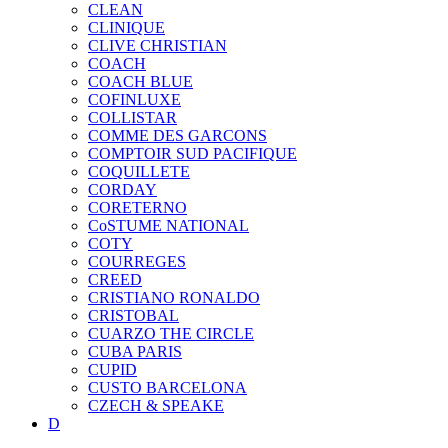
CLEAN
CLINIQUE
CLIVE CHRISTIAN
COACH
COACH BLUE
COFINLUXE
COLLISTAR
COMME DES GARCONS
COMPTOIR SUD PACIFIQUE
COQUILLETE
CORDAY
CORETERNO
CoSTUME NATIONAL
COTY
COURREGES
CREED
CRISTIANO RONALDO
CRISTOBAL
CUARZO THE CIRCLE
CUBA PARIS
CUPID
CUSTO BARCELONA
CZECH & SPEAKE
D