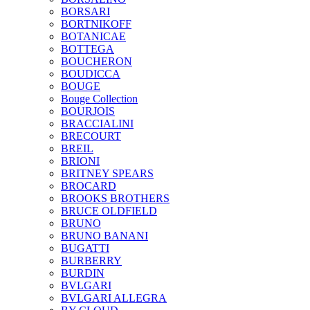
BORSARI
BORTNIKOFF
BOTANICAE
BOTTEGA
BOUCHERON
BOUDICCA
BOUGE
Bouge Collection
BOURJOIS
BRACCIALINI
BRECOURT
BREIL
BRIONI
BRITNEY SPEARS
BROCARD
BROOKS BROTHERS
BRUCE OLDFIELD
BRUNO
BRUNO BANANI
BUGATTI
BURBERRY
BURDIN
BVLGARI
BVLGARI ALLEGRA