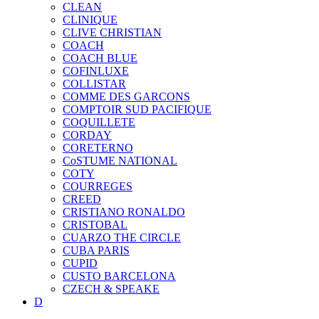
CLEAN
CLINIQUE
CLIVE CHRISTIAN
COACH
COACH BLUE
COFINLUXE
COLLISTAR
COMME DES GARCONS
COMPTOIR SUD PACIFIQUE
COQUILLETE
CORDAY
CORETERNO
CoSTUME NATIONAL
COTY
COURREGES
CREED
CRISTIANO RONALDO
CRISTOBAL
CUARZO THE CIRCLE
CUBA PARIS
CUPID
CUSTO BARCELONA
CZECH & SPEAKE
D