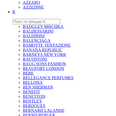
AZZARO
AZZEDINE
B
BADGLEY MISCHKA
BALDESSARINI
BALDININI
BALENCIAGA
BAMOTTE TENTAZIONE
BANANA REPUBLIC
BARNEYS NEW YORK
BATTISTONI
BAUG SONS FASHION
BEAUFORT LONDON
BEBE
BELLEGANCE PERFUMES
BELLONA
BEN SHERMAN
BENEFIT
BENETTON
BENTLEY
BERDOUES
BERNARD LALANDE
BERND BERGER