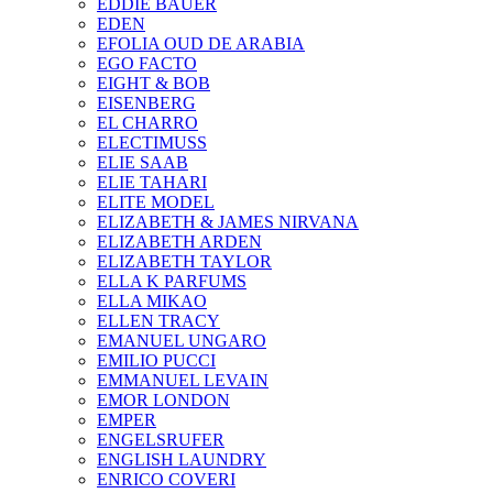
EDDIE BAUER
EDEN
EFOLIA OUD DE ARABIA
EGO FACTO
EIGHT & BOB
EISENBERG
EL CHARRO
ELECTIMUSS
ELIE SAAB
ELIE TAHARI
ELITE MODEL
ELIZABETH & JAMES NIRVANA
ELIZABETH ARDEN
ELIZABETH TAYLOR
ELLA K PARFUMS
ELLA MIKAO
ELLEN TRACY
EMANUEL UNGARO
EMILIO PUCCI
EMMANUEL LEVAIN
EMOR LONDON
EMPER
ENGELSRUFER
ENGLISH LAUNDRY
ENRICO COVERI