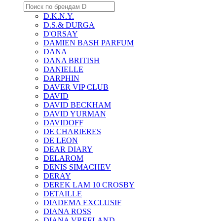
D.K.N.Y.
D.S.& DURGA
D'ORSAY
DAMIEN BASH PARFUM
DANA
DANA BRITISH
DANIELLE
DARPHIN
DAVER VIP CLUB
DAVID
DAVID BECKHAM
DAVID YURMAN
DAVIDOFF
DE CHARIERES
DE LEON
DEAR DIARY
DELAROM
DENIS SIMACHEV
DERAY
DEREK LAM 10 CROSBY
DETAILLE
DIADEMA EXCLUSIF
DIANA ROSS
DIANA VREELAND