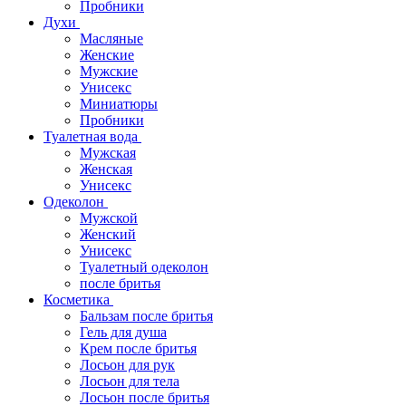
Пробники
Духи
Масляные
Женские
Мужские
Унисекс
Миниатюры
Пробники
Туалетная вода
Мужская
Женская
Унисекс
Одеколон
Мужской
Женский
Унисекс
Туалетный одеколон
после бритья
Косметика
Бальзам после бритья
Гель для душа
Крем после бритья
Лосьон для рук
Лосьон для тела
Лосьон после бритья