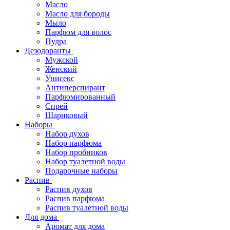
Масло
Масло для бороды
Мыло
Парфюм для волос
Пудра
Дезодоранты
Мужской
Женский
Унисекс
Антиперспирант
Парфюмированный
Спрей
Шариковый
Наборы
Набор духов
Набор парфюма
Набор пробников
Набор туалетной воды
Подарочные наборы
Распив
Распив духов
Распив парфюма
Распив туалетной воды
Для дома
Аромат для дома