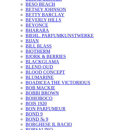
BESO BEACH
BETSEY JOHNSON
BETTY BARCLAY
BEVERLY HILLS
BEYONCE
BHARARA
BIEHL. PARFUMKUNSTWERKE
BIJAN
BILL BLASS
BIOTHERM
BJORK & BERRIES
BLACKGLAMA
BLEND OUD
BLOOD CONCEPT
BLUMARINE
BOADICEA THE VICTORIOUS
BOB MACKIE
BOBBI BROWN
BOHOBOCO
BOIS 1920
BON PARFUMEUR
BOND 9
BOND № 9
BORGHESE IL BACIO
BORSALINO