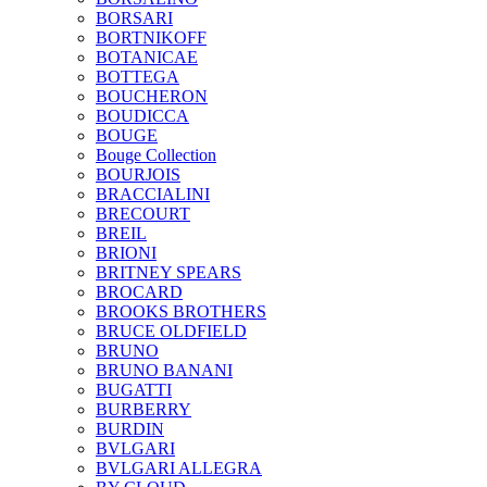
BORSARI
BORTNIKOFF
BOTANICAE
BOTTEGA
BOUCHERON
BOUDICCA
BOUGE
Bouge Collection
BOURJOIS
BRACCIALINI
BRECOURT
BREIL
BRIONI
BRITNEY SPEARS
BROCARD
BROOKS BROTHERS
BRUCE OLDFIELD
BRUNO
BRUNO BANANI
BUGATTI
BURBERRY
BURDIN
BVLGARI
BVLGARI ALLEGRA