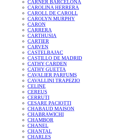
CARNER BARCELONA
CAROLINA HERRERA
CAROLL DE CAROLL
CAROLYN MURPHY
CARON
CARRERA
CARTHUSIA
CARTIER
CARVEN
CASTELBAJAC
CASTILLO DE MADRID
CATHY CARDEN
CATHY GUETTA
CAVALIER PARFUMS
CAVALLINI TRAPEZIO
CELINE
CEREUS
CERRUTI
CESARE PACIOTTI
CHABAUD MAISON
CHABRAWICHI
CHAMBOR
CHANEL
CHANTAL
CHARLES