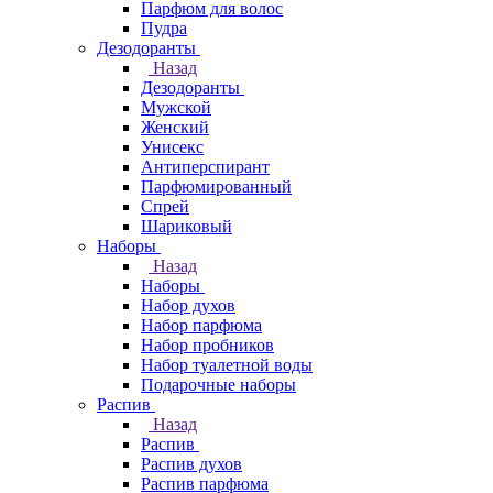
Парфюм для волос
Пудра
Дезодоранты
Назад
Дезодоранты
Мужской
Женский
Унисекс
Антиперспирант
Парфюмированный
Спрей
Шариковый
Наборы
Назад
Наборы
Набор духов
Набор парфюма
Набор пробников
Набор туалетной воды
Подарочные наборы
Распив
Назад
Распив
Распив духов
Распив парфюма