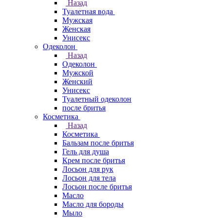
Назад
Туалетная вода
Мужская
Женская
Унисекс
Одеколон
Назад
Одеколон
Мужской
Женский
Унисекс
Туалетный одеколон
после бритья
Косметика
Назад
Косметика
Бальзам после бритья
Гель для душа
Крем после бритья
Лосьон для рук
Лосьон для тела
Лосьон после бритья
Масло
Масло для бороды
Мыло