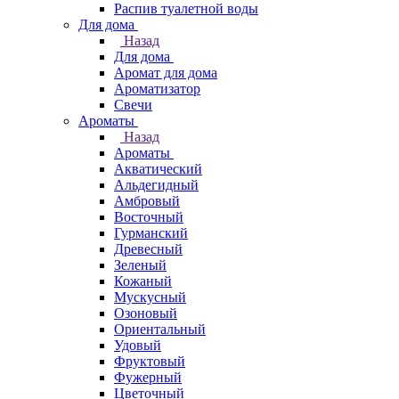
Распив туалетной воды
Для дома
Назад
Для дома
Аромат для дома
Ароматизатор
Свечи
Ароматы
Назад
Ароматы
Акватический
Альдегидный
Амбровый
Восточный
Гурманский
Древесный
Зеленый
Кожаный
Мускусный
Озоновый
Ориентальный
Удовый
Фруктовый
Фужерный
Цветочный