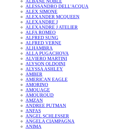
ALBANE NOBLE
ALESSANDRO DELL'ACQUA
ALEX SIMONE
ALEXANDER MCQUEEN
ALEXANDRE J
ALEXANDRE J ATELIER
ALFA ROMEO
ALFRED SUNG
ALFRED VERNE
ALHAMBRA
ALLA PUGACHOVA
ALVIERO MARTINI
ALYSON OLDOINI
ALYSSA ASHLEY
AMBER
AMERICAN EAGLE
AMORINO
AMOUAGE
AMOUROUD
AMZAN
ANDREE PUTMAN
ANFAS
ANGEL SCHLESSER
ANGELA CIAMPAGNA
ANIMA