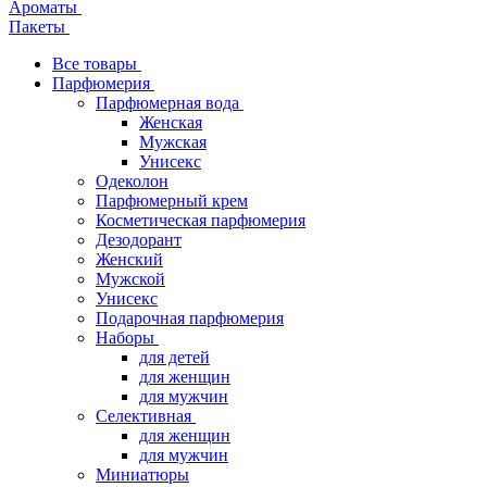
Ароматы
Пакеты
Все товары
Парфюмерия
Парфюмерная вода
Женская
Мужская
Унисекс
Одеколон
Парфюмерный крем
Косметическая парфюмерия
Дезодорант
Женский
Мужской
Унисекс
Подарочная парфюмерия
Наборы
для детей
для женщин
для мужчин
Селективная
для женщин
для мужчин
Миниатюры