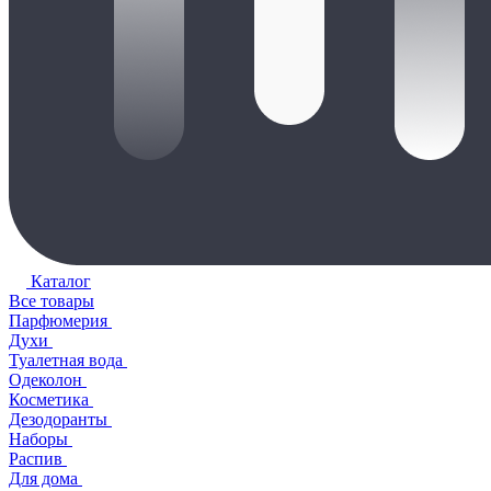
Каталог
Все товары
Парфюмерия
Духи
Туалетная вода
Одеколон
Косметика
Дезодоранты
Наборы
Распив
Для дома