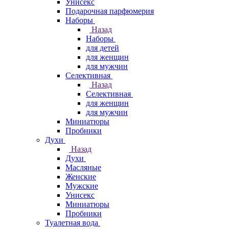
Унисекс
Подарочная парфюмерия
Наборы
Назад
Наборы
для детей
для женщин
для мужчин
Селективная
Назад
Селективная
для женщин
для мужчин
Миниатюры
Пробники
Духи
Назад
Духи
Масляные
Женские
Мужские
Унисекс
Миниатюры
Пробники
Туалетная вода