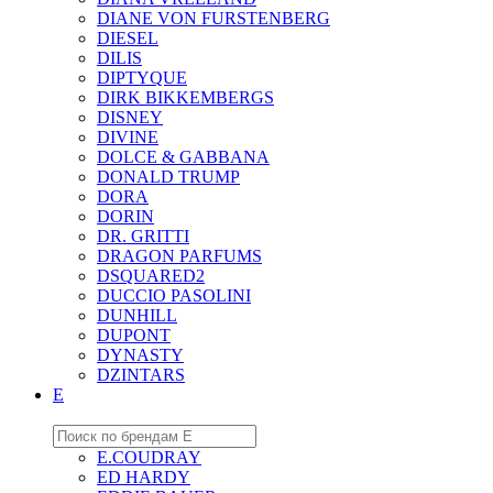
DIANE VON FURSTENBERG
DIESEL
DILIS
DIPTYQUE
DIRK BIKKEMBERGS
DISNEY
DIVINE
DOLCE & GABBANA
DONALD TRUMP
DORA
DORIN
DR. GRITTI
DRAGON PARFUMS
DSQUARED2
DUCCIO PASOLINI
DUNHILL
DUPONT
DYNASTY
DZINTARS
E
E.COUDRAY
ED HARDY