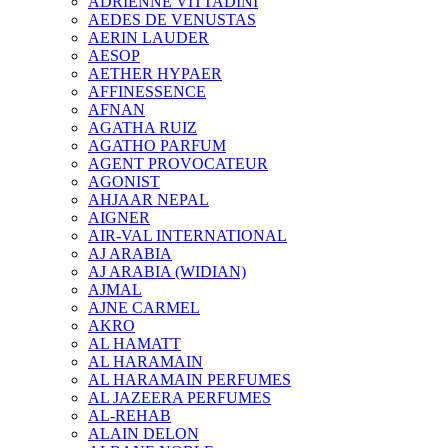
ADRIENNE VITTADINI
AEDES DE VENUSTAS
AERIN LAUDER
AESOP
AETHER HYPAER
AFFINESSENCE
AFNAN
AGATHA RUIZ
AGATHO PARFUM
AGENT PROVOCATEUR
AGONIST
AHJAAR NEPAL
AIGNER
AIR-VAL INTERNATIONAL
AJ ARABIA
AJ ARABIA (WIDIAN)
AJMAL
AJNE CARMEL
AKRO
AL HAMATT
AL HARAMAIN
AL HARAMAIN PERFUMES
AL JAZEERA PERFUMES
AL-REHAB
ALAIN DELON