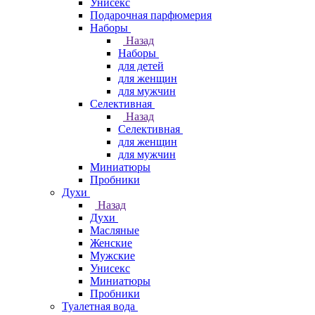
Унисекс
Подарочная парфюмерия
Наборы
Назад
Наборы
для детей
для женщин
для мужчин
Селективная
Назад
Селективная
для женщин
для мужчин
Миниатюры
Пробники
Духи
Назад
Духи
Масляные
Женские
Мужские
Унисекс
Миниатюры
Пробники
Туалетная вода