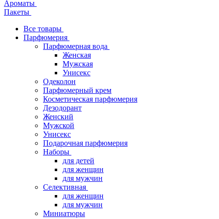
Ароматы
Пакеты
Все товары
Парфюмерия
Парфюмерная вода
Женская
Мужская
Унисекс
Одеколон
Парфюмерный крем
Косметическая парфюмерия
Дезодорант
Женский
Мужской
Унисекс
Подарочная парфюмерия
Наборы
для детей
для женщин
для мужчин
Селективная
для женщин
для мужчин
Миниатюры