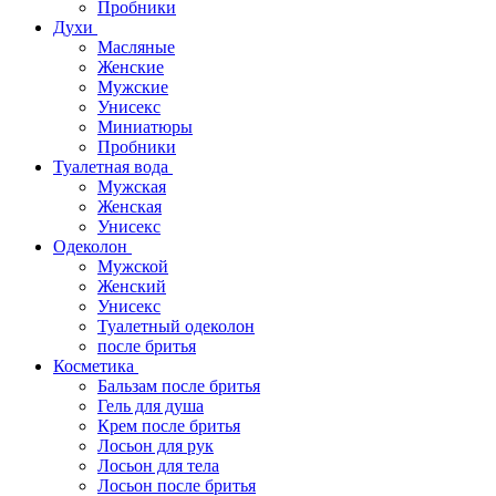
Пробники
Духи
Масляные
Женские
Мужские
Унисекс
Миниатюры
Пробники
Туалетная вода
Мужская
Женская
Унисекс
Одеколон
Мужской
Женский
Унисекс
Туалетный одеколон
после бритья
Косметика
Бальзам после бритья
Гель для душа
Крем после бритья
Лосьон для рук
Лосьон для тела
Лосьон после бритья