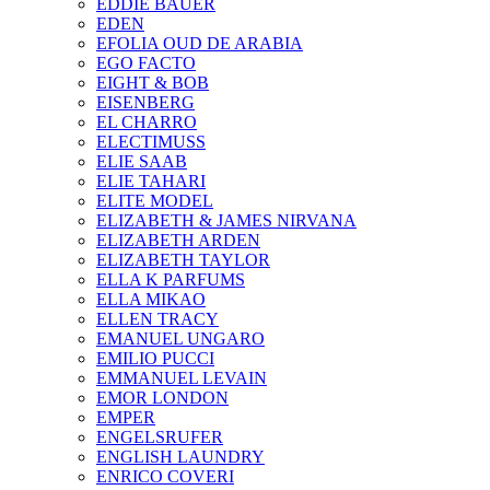
EDDIE BAUER
EDEN
EFOLIA OUD DE ARABIA
EGO FACTO
EIGHT & BOB
EISENBERG
EL CHARRO
ELECTIMUSS
ELIE SAAB
ELIE TAHARI
ELITE MODEL
ELIZABETH & JAMES NIRVANA
ELIZABETH ARDEN
ELIZABETH TAYLOR
ELLA K PARFUMS
ELLA MIKAO
ELLEN TRACY
EMANUEL UNGARO
EMILIO PUCCI
EMMANUEL LEVAIN
EMOR LONDON
EMPER
ENGELSRUFER
ENGLISH LAUNDRY
ENRICO COVERI