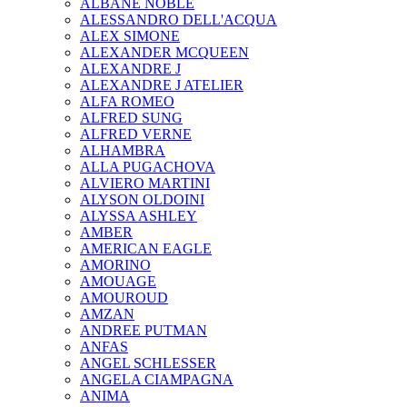
ALBANE NOBLE
ALESSANDRO DELL'ACQUA
ALEX SIMONE
ALEXANDER MCQUEEN
ALEXANDRE J
ALEXANDRE J ATELIER
ALFA ROMEO
ALFRED SUNG
ALFRED VERNE
ALHAMBRA
ALLA PUGACHOVA
ALVIERO MARTINI
ALYSON OLDOINI
ALYSSA ASHLEY
AMBER
AMERICAN EAGLE
AMORINO
AMOUAGE
AMOUROUD
AMZAN
ANDREE PUTMAN
ANFAS
ANGEL SCHLESSER
ANGELA CIAMPAGNA
ANIMA