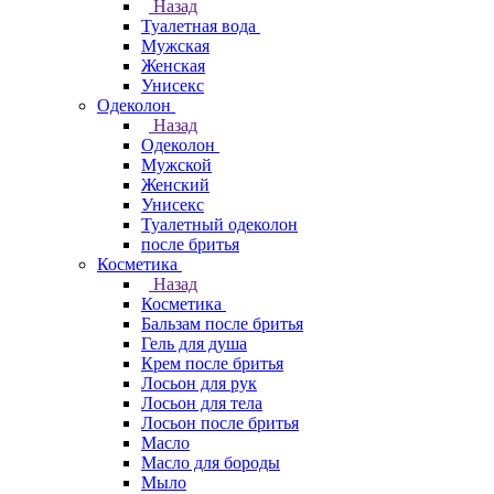
Назад
Туалетная вода
Мужская
Женская
Унисекс
Одеколон
Назад
Одеколон
Мужской
Женский
Унисекс
Туалетный одеколон
после бритья
Косметика
Назад
Косметика
Бальзам после бритья
Гель для душа
Крем после бритья
Лосьон для рук
Лосьон для тела
Лосьон после бритья
Масло
Масло для бороды
Мыло