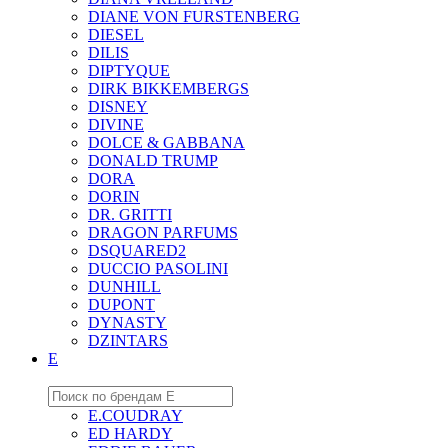
DIANE VON FURSTENBERG
DIESEL
DILIS
DIPTYQUE
DIRK BIKKEMBERGS
DISNEY
DIVINE
DOLCE & GABBANA
DONALD TRUMP
DORA
DORIN
DR. GRITTI
DRAGON PARFUMS
DSQUARED2
DUCCIO PASOLINI
DUNHILL
DUPONT
DYNASTY
DZINTARS
E
E.COUDRAY
ED HARDY