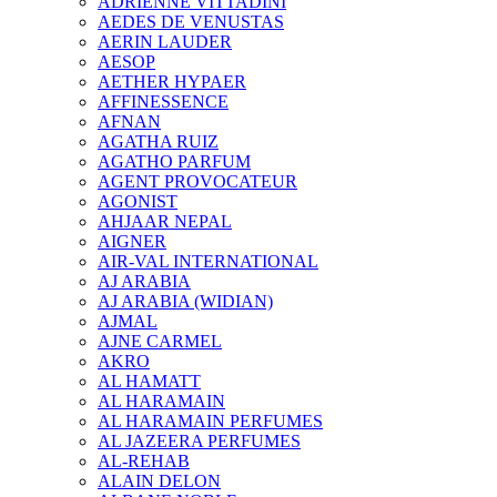
ADRIENNE VITTADINI
AEDES DE VENUSTAS
AERIN LAUDER
AESOP
AETHER HYPAER
AFFINESSENCE
AFNAN
AGATHA RUIZ
AGATHO PARFUM
AGENT PROVOCATEUR
AGONIST
AHJAAR NEPAL
AIGNER
AIR-VAL INTERNATIONAL
AJ ARABIA
AJ ARABIA (WIDIAN)
AJMAL
AJNE CARMEL
AKRO
AL HAMATT
AL HARAMAIN
AL HARAMAIN PERFUMES
AL JAZEERA PERFUMES
AL-REHAB
ALAIN DELON