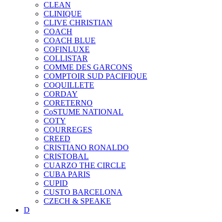
CLEAN
CLINIQUE
CLIVE CHRISTIAN
COACH
COACH BLUE
COFINLUXE
COLLISTAR
COMME DES GARCONS
COMPTOIR SUD PACIFIQUE
COQUILLETE
CORDAY
CORETERNO
CoSTUME NATIONAL
COTY
COURREGES
CREED
CRISTIANO RONALDO
CRISTOBAL
CUARZO THE CIRCLE
CUBA PARIS
CUPID
CUSTO BARCELONA
CZECH & SPEAKE
D