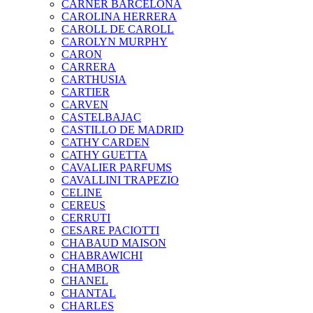
CARNER BARCELONA
CAROLINA HERRERA
CAROLL DE CAROLL
CAROLYN MURPHY
CARON
CARRERA
CARTHUSIA
CARTIER
CARVEN
CASTELBAJAC
CASTILLO DE MADRID
CATHY CARDEN
CATHY GUETTA
CAVALIER PARFUMS
CAVALLINI TRAPEZIO
CELINE
CEREUS
CERRUTI
CESARE PACIOTTI
CHABAUD MAISON
CHABRAWICHI
CHAMBOR
CHANEL
CHANTAL
CHARLES