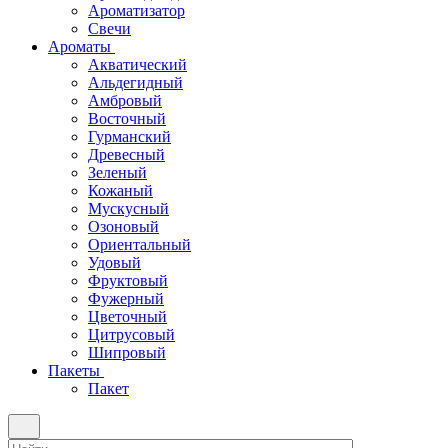
Ароматизатор
Свечи
Ароматы
Акватический
Альдегидный
Амбровый
Восточный
Гурманский
Древесный
Зеленый
Кожаный
Мускусный
Озоновый
Ориентальный
Удовый
Фруктовый
Фужерный
Цветочный
Цитрусовый
Шипровый
Пакеты
Пакет