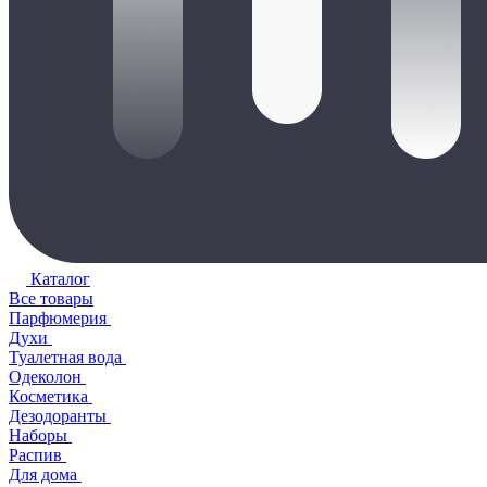
Каталог
Все товары
Парфюмерия
Духи
Туалетная вода
Одеколон
Косметика
Дезодоранты
Наборы
Распив
Для дома