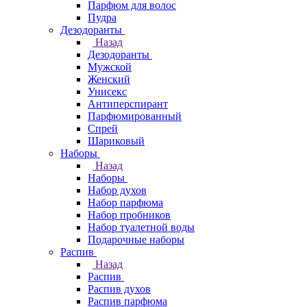
Парфюм для волос
Пудра
Дезодоранты
Назад
Дезодоранты
Мужской
Женский
Унисекс
Антиперспирант
Парфюмированный
Спрей
Шариковый
Наборы
Назад
Наборы
Набор духов
Набор парфюма
Набор пробников
Набор туалетной воды
Подарочные наборы
Распив
Назад
Распив
Распив духов
Распив парфюма