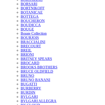
BORSARI
BORTNIKOFF
BOTANICAE
BOTTEGA
BOUCHERON
BOUDICCA
BOUGE
Bouge Collection
BOURJOIS
BRACCIALINI
BRECOURT
BREIL
BRIONI
BRITNEY SPEARS
BROCARD
BROOKS BROTHERS
BRUCE OLDFIELD
BRUNO
BRUNO BANANI
BUGATTI
BURBERRY
BURDIN
BVLGARI
BVLGARI ALLEGRA