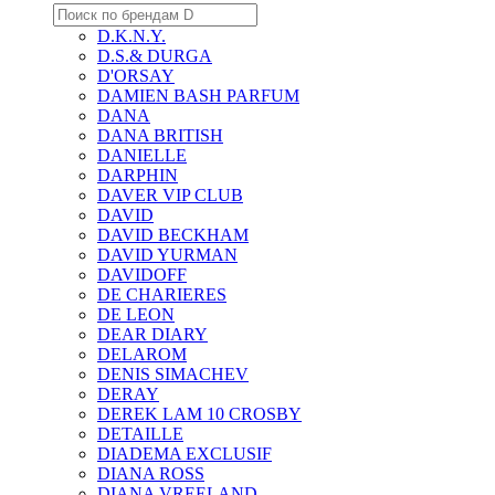
D.K.N.Y.
D.S.& DURGA
D'ORSAY
DAMIEN BASH PARFUM
DANA
DANA BRITISH
DANIELLE
DARPHIN
DAVER VIP CLUB
DAVID
DAVID BECKHAM
DAVID YURMAN
DAVIDOFF
DE CHARIERES
DE LEON
DEAR DIARY
DELAROM
DENIS SIMACHEV
DERAY
DEREK LAM 10 CROSBY
DETAILLE
DIADEMA EXCLUSIF
DIANA ROSS
DIANA VREELAND