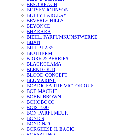
BESO BEACH
BETSEY JOHNSON
BETTY BARCLAY
BEVERLY HILLS
BEYONCE
BHARARA
BIEHL. PARFUMKUNSTWERKE
BIJAN
BILL BLASS
BIOTHERM
BJORK & BERRIES
BLACKGLAMA
BLEND OUD
BLOOD CONCEPT
BLUMARINE
BOADICEA THE VICTORIOUS
BOB MACKIE
BOBBI BROWN
BOHOBOCO
BOIS 1920
BON PARFUMEUR
BOND 9
BOND № 9
BORGHESE IL BACIO
BORSALINO