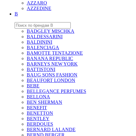
AZZARO
AZZEDINE
B
BADGLEY MISCHKA
BALDESSARINI
BALDININI
BALENCIAGA
BAMOTTE TENTAZIONE
BANANA REPUBLIC
BARNEYS NEW YORK
BATTISTONI
BAUG SONS FASHION
BEAUFORT LONDON
BEBE
BELLEGANCE PERFUMES
BELLONA
BEN SHERMAN
BENEFIT
BENETTON
BENTLEY
BERDOUES
BERNARD LALANDE
BERND BERGER