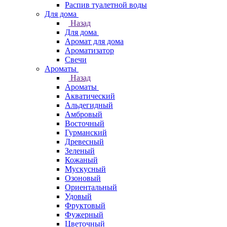
Распив туалетной воды
Для дома
Назад
Для дома
Аромат для дома
Ароматизатор
Свечи
Ароматы
Назад
Ароматы
Акватический
Альдегидный
Амбровый
Восточный
Гурманский
Древесный
Зеленый
Кожаный
Мускусный
Озоновый
Ориентальный
Удовый
Фруктовый
Фужерный
Цветочный