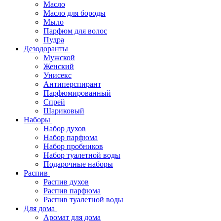
Масло
Масло для бороды
Мыло
Парфюм для волос
Пудра
Дезодоранты
Мужской
Женский
Унисекс
Антиперспирант
Парфюмированный
Спрей
Шариковый
Наборы
Набор духов
Набор парфюма
Набор пробников
Набор туалетной воды
Подарочные наборы
Распив
Распив духов
Распив парфюма
Распив туалетной воды
Для дома
Аромат для дома