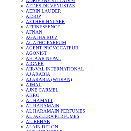
ADRIENNE VITTADINI
AEDES DE VENUSTAS
AERIN LAUDER
AESOP
AETHER HYPAER
AFFINESSENCE
AFNAN
AGATHA RUIZ
AGATHO PARFUM
AGENT PROVOCATEUR
AGONIST
AHJAAR NEPAL
AIGNER
AIR-VAL INTERNATIONAL
AJ ARABIA
AJ ARABIA (WIDIAN)
AJMAL
AJNE CARMEL
AKRO
AL HAMATT
AL HARAMAIN
AL HARAMAIN PERFUMES
AL JAZEERA PERFUMES
AL-REHAB
ALAIN DELON