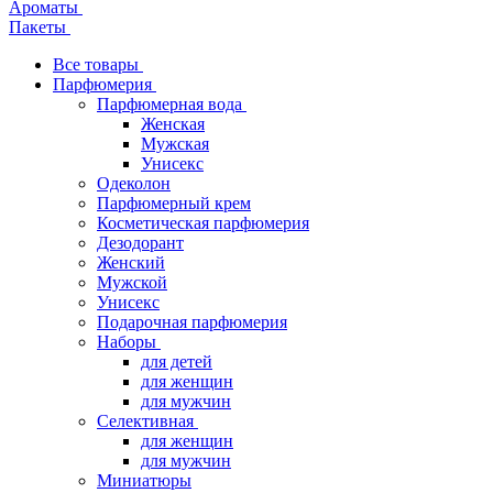
Ароматы
Пакеты
Все товары
Парфюмерия
Парфюмерная вода
Женская
Мужская
Унисекс
Одеколон
Парфюмерный крем
Косметическая парфюмерия
Дезодорант
Женский
Мужской
Унисекс
Подарочная парфюмерия
Наборы
для детей
для женщин
для мужчин
Селективная
для женщин
для мужчин
Миниатюры