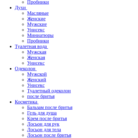
Пробники
Духи
Масляные
Женские
Мужские
Унисекс
Миниатюры
Пробники
Туалетная вода
Мужская
Женская
Унисекс
Одеколон
Мужской
Женский
Унисекс
Туалетный одеколон
после бритья
Косметика
Бальзам после бритья
Гель для душа
Крем после бритья
Лосьон для рук
Лосьон для тела
Лосьон после бритья