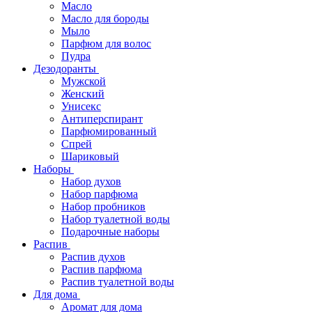
Масло
Масло для бороды
Мыло
Парфюм для волос
Пудра
Дезодоранты
Мужской
Женский
Унисекс
Антиперспирант
Парфюмированный
Спрей
Шариковый
Наборы
Набор духов
Набор парфюма
Набор пробников
Набор туалетной воды
Подарочные наборы
Распив
Распив духов
Распив парфюма
Распив туалетной воды
Для дома
Аромат для дома