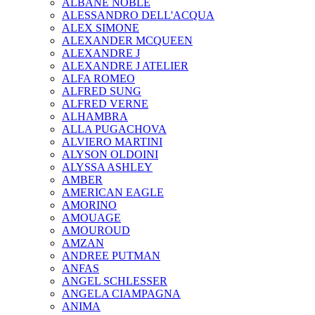
ALBANE NOBLE
ALESSANDRO DELL'ACQUA
ALEX SIMONE
ALEXANDER MCQUEEN
ALEXANDRE J
ALEXANDRE J ATELIER
ALFA ROMEO
ALFRED SUNG
ALFRED VERNE
ALHAMBRA
ALLA PUGACHOVA
ALVIERO MARTINI
ALYSON OLDOINI
ALYSSA ASHLEY
AMBER
AMERICAN EAGLE
AMORINO
AMOUAGE
AMOUROUD
AMZAN
ANDREE PUTMAN
ANFAS
ANGEL SCHLESSER
ANGELA CIAMPAGNA
ANIMA