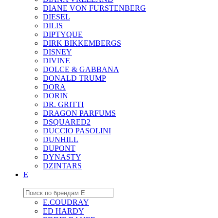
DIANE VON FURSTENBERG
DIESEL
DILIS
DIPTYQUE
DIRK BIKKEMBERGS
DISNEY
DIVINE
DOLCE & GABBANA
DONALD TRUMP
DORA
DORIN
DR. GRITTI
DRAGON PARFUMS
DSQUARED2
DUCCIO PASOLINI
DUNHILL
DUPONT
DYNASTY
DZINTARS
E
E.COUDRAY
ED HARDY