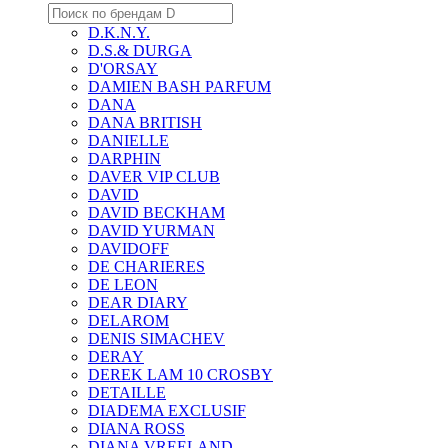
D.K.N.Y.
D.S.& DURGA
D'ORSAY
DAMIEN BASH PARFUM
DANA
DANA BRITISH
DANIELLE
DARPHIN
DAVER VIP CLUB
DAVID
DAVID BECKHAM
DAVID YURMAN
DAVIDOFF
DE CHARIERES
DE LEON
DEAR DIARY
DELAROM
DENIS SIMACHEV
DERAY
DEREK LAM 10 CROSBY
DETAILLE
DIADEMA EXCLUSIF
DIANA ROSS
DIANA VREELAND