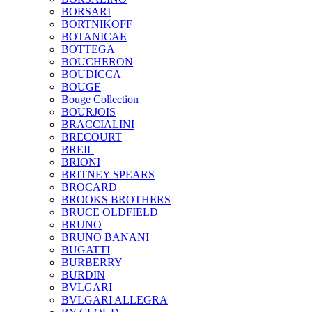
BORSARI
BORTNIKOFF
BOTANICAE
BOTTEGA
BOUCHERON
BOUDICCA
BOUGE
Bouge Collection
BOURJOIS
BRACCIALINI
BRECOURT
BREIL
BRIONI
BRITNEY SPEARS
BROCARD
BROOKS BROTHERS
BRUCE OLDFIELD
BRUNO
BRUNO BANANI
BUGATTI
BURBERRY
BURDIN
BVLGARI
BVLGARI ALLEGRA