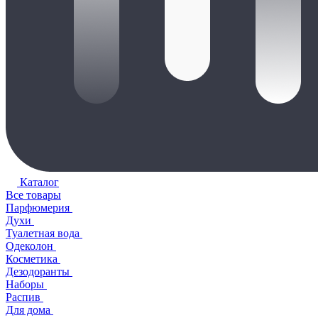
Каталог
Все товары
Парфюмерия
Духи
Туалетная вода
Одеколон
Косметика
Дезодоранты
Наборы
Распив
Для дома