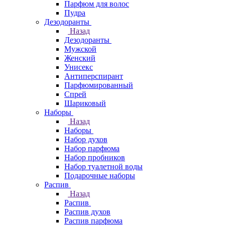
Парфюм для волос
Пудра
Дезодоранты
Назад
Дезодоранты
Мужской
Женский
Унисекс
Антиперспирант
Парфюмированный
Спрей
Шариковый
Наборы
Назад
Наборы
Набор духов
Набор парфюма
Набор пробников
Набор туалетной воды
Подарочные наборы
Распив
Назад
Распив
Распив духов
Распив парфюма