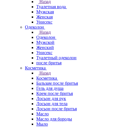
Назад
Туалетная вода
Мужская
Женская
Унисекс
Одеколон
Назад
Одеколон
Мужской
Женский
Унисекс
Туалетный одеколон
после бритья
Косметика
Назад
Косметика
Бальзам после бритья
Гель для душа
Крем после бритья
Лосьон для рук
Лосьон для тела
Лосьон после бритья
Масло
Масло для бороды
Мыло