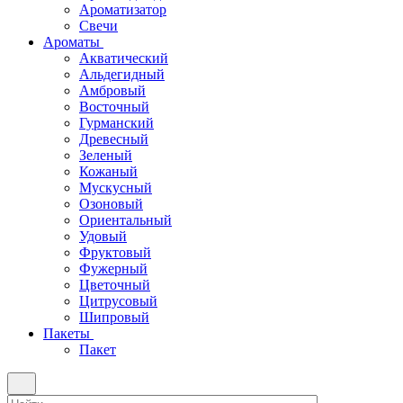
Ароматизатор
Свечи
Ароматы
Акватический
Альдегидный
Амбровый
Восточный
Гурманский
Древесный
Зеленый
Кожаный
Мускусный
Озоновый
Ориентальный
Удовый
Фруктовый
Фужерный
Цветочный
Цитрусовый
Шипровый
Пакеты
Пакет