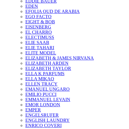
EDDIE BAUER
EDEN
EFOLIA OUD DE ARABIA
EGO FACTO
EIGHT & BOB
EISENBERG
EL CHARRO
ELECTIMUSS
ELIE SAAB
ELIE TAHARI
ELITE MODEL
ELIZABETH & JAMES NIRVANA
ELIZABETH ARDEN
ELIZABETH TAYLOR
ELLA K PARFUMS
ELLA MIKAO
ELLEN TRACY
EMANUEL UNGARO
EMILIO PUCCI
EMMANUEL LEVAIN
EMOR LONDON
EMPER
ENGELSRUFER
ENGLISH LAUNDRY
ENRICO COVERI