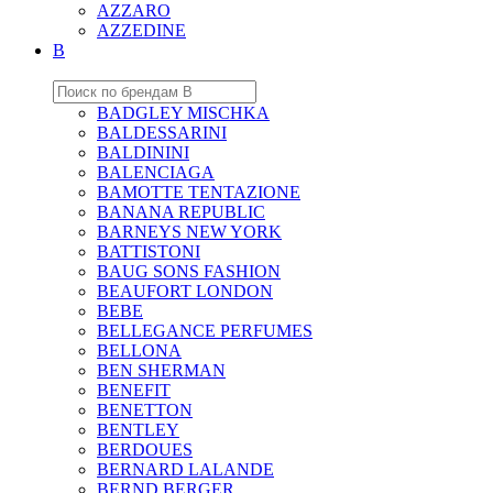
AZZARO
AZZEDINE
B
BADGLEY MISCHKA
BALDESSARINI
BALDININI
BALENCIAGA
BAMOTTE TENTAZIONE
BANANA REPUBLIC
BARNEYS NEW YORK
BATTISTONI
BAUG SONS FASHION
BEAUFORT LONDON
BEBE
BELLEGANCE PERFUMES
BELLONA
BEN SHERMAN
BENEFIT
BENETTON
BENTLEY
BERDOUES
BERNARD LALANDE
BERND BERGER