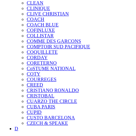
CLEAN
CLINIQUE
CLIVE CHRISTIAN
COACH
COACH BLUE
COFINLUXE
COLLISTAR
COMME DES GARCONS
COMPTOIR SUD PACIFIQUE
COQUILLETE
CORDAY
CORETERNO
CoSTUME NATIONAL
COTY
COURREGES
CREED
CRISTIANO RONALDO
CRISTOBAL
CUARZO THE CIRCLE
CUBA PARIS
CUPID
CUSTO BARCELONA
CZECH & SPEAKE
D