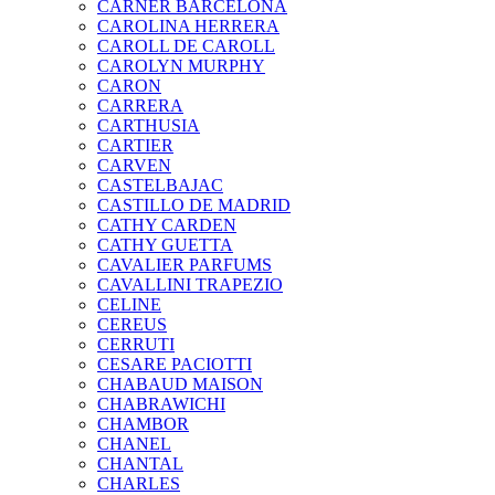
CARNER BARCELONA
CAROLINA HERRERA
CAROLL DE CAROLL
CAROLYN MURPHY
CARON
CARRERA
CARTHUSIA
CARTIER
CARVEN
CASTELBAJAC
CASTILLO DE MADRID
CATHY CARDEN
CATHY GUETTA
CAVALIER PARFUMS
CAVALLINI TRAPEZIO
CELINE
CEREUS
CERRUTI
CESARE PACIOTTI
CHABAUD MAISON
CHABRAWICHI
CHAMBOR
CHANEL
CHANTAL
CHARLES