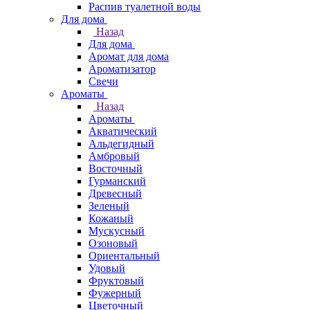
Распив туалетной воды
Для дома
Назад
Для дома
Аромат для дома
Ароматизатор
Свечи
Ароматы
Назад
Ароматы
Акватический
Альдегидный
Амбровый
Восточный
Гурманский
Древесный
Зеленый
Кожаный
Мускусный
Озоновый
Ориентальный
Удовый
Фруктовый
Фужерный
Цветочный