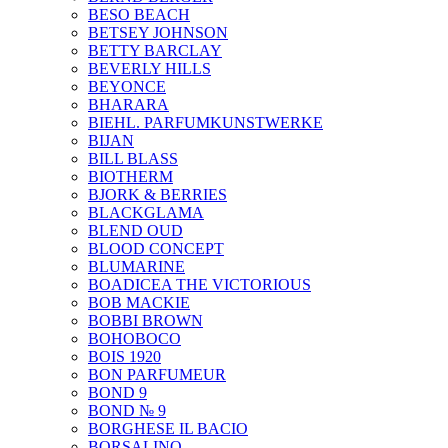
BESO BEACH
BETSEY JOHNSON
BETTY BARCLAY
BEVERLY HILLS
BEYONCE
BHARARA
BIEHL. PARFUMKUNSTWERKE
BIJAN
BILL BLASS
BIOTHERM
BJORK & BERRIES
BLACKGLAMA
BLEND OUD
BLOOD CONCEPT
BLUMARINE
BOADICEA THE VICTORIOUS
BOB MACKIE
BOBBI BROWN
BOHOBOCO
BOIS 1920
BON PARFUMEUR
BOND 9
BOND № 9
BORGHESE IL BACIO
BORSALINO