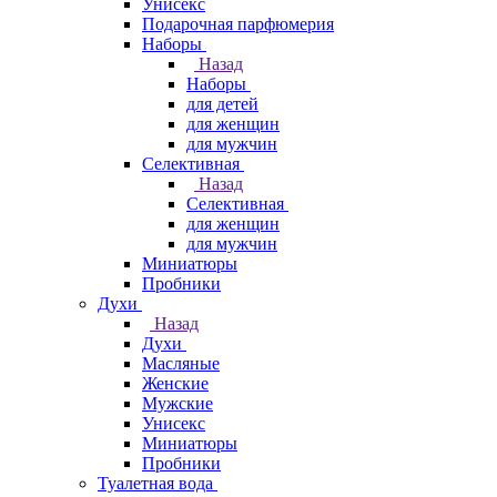
Унисекс
Подарочная парфюмерия
Наборы
Назад
Наборы
для детей
для женщин
для мужчин
Селективная
Назад
Селективная
для женщин
для мужчин
Миниатюры
Пробники
Духи
Назад
Духи
Масляные
Женские
Мужские
Унисекс
Миниатюры
Пробники
Туалетная вода