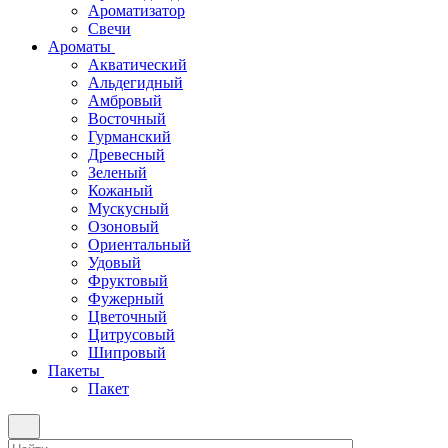
Ароматизатор
Свечи
Ароматы
Акватический
Альдегидный
Амбровый
Восточный
Гурманский
Древесный
Зеленый
Кожаный
Мускусный
Озоновый
Ориентальный
Удовый
Фруктовый
Фужерный
Цветочный
Цитрусовый
Шипровый
Пакеты
Пакет