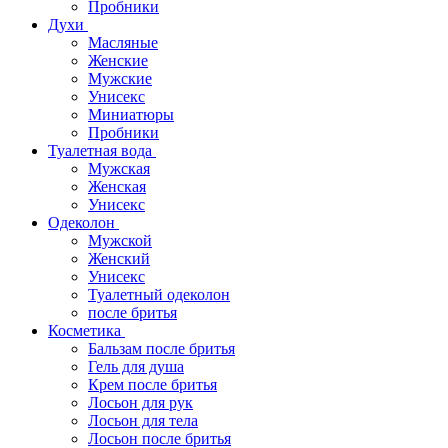
Пробники
Духи
Масляные
Женские
Мужские
Унисекс
Миниатюры
Пробники
Туалетная вода
Мужская
Женская
Унисекс
Одеколон
Мужской
Женский
Унисекс
Туалетный одеколон
после бритья
Косметика
Бальзам после бритья
Гель для душа
Крем после бритья
Лосьон для рук
Лосьон для тела
Лосьон после бритья