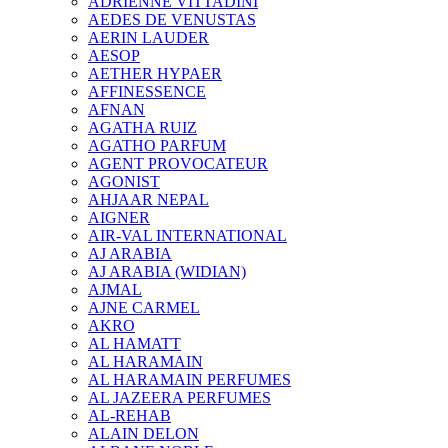
ADRIENNE VITTADINI
AEDES DE VENUSTAS
AERIN LAUDER
AESOP
AETHER HYPAER
AFFINESSENCE
AFNAN
AGATHA RUIZ
AGATHO PARFUM
AGENT PROVOCATEUR
AGONIST
AHJAAR NEPAL
AIGNER
AIR-VAL INTERNATIONAL
AJ ARABIA
AJ ARABIA (WIDIAN)
AJMAL
AJNE CARMEL
AKRO
AL HAMATT
AL HARAMAIN
AL HARAMAIN PERFUMES
AL JAZEERA PERFUMES
AL-REHAB
ALAIN DELON