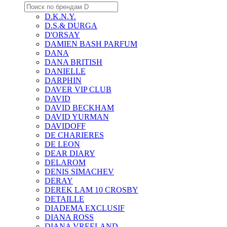
D.K.N.Y.
D.S.& DURGA
D'ORSAY
DAMIEN BASH PARFUM
DANA
DANA BRITISH
DANIELLE
DARPHIN
DAVER VIP CLUB
DAVID
DAVID BECKHAM
DAVID YURMAN
DAVIDOFF
DE CHARIERES
DE LEON
DEAR DIARY
DELAROM
DENIS SIMACHEV
DERAY
DEREK LAM 10 CROSBY
DETAILLE
DIADEMA EXCLUSIF
DIANA ROSS
DIANA VREELAND