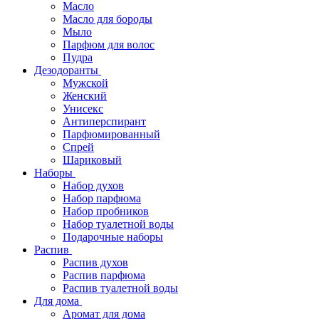
Масло
Масло для бороды
Мыло
Парфюм для волос
Пудра
Дезодоранты
Мужской
Женский
Унисекс
Антиперспирант
Парфюмированный
Спрей
Шариковый
Наборы
Набор духов
Набор парфюма
Набор пробников
Набор туалетной воды
Подарочные наборы
Распив
Распив духов
Распив парфюма
Распив туалетной воды
Для дома
Аромат для дома