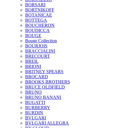
BORSARI
BORTNIKOFF
BOTANICAE
BOTTEGA
BOUCHERON
BOUDICCA
BOUGE
Bouge Collection
BOURJOIS
BRACCIALINI
BRECOURT
BREIL
BRIONI
BRITNEY SPEARS
BROCARD
BROOKS BROTHERS
BRUCE OLDFIELD
BRUNO
BRUNO BANANI
BUGATTI
BURBERRY
BURDIN
BVLGARI
BVLGARI ALLEGRA