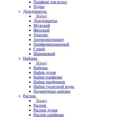
Парфюм для волос
Пудра
Дезодоранты
Назад
Дезодоранты
Мужской
Женский
Унисекс
Антиперспирант
Парфюмированный
Спрей
Шариковый
Наборы
Назад
Наборы
Набор духов
Набор парфюма
Набор пробников
Набор туалетной воды
Подарочные наборы
Распив
Назад
Распив
Распив духов
Распив парфюма