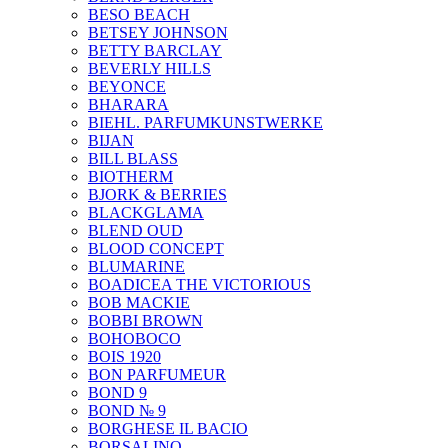
BESO BEACH
BETSEY JOHNSON
BETTY BARCLAY
BEVERLY HILLS
BEYONCE
BHARARA
BIEHL. PARFUMKUNSTWERKE
BIJAN
BILL BLASS
BIOTHERM
BJORK & BERRIES
BLACKGLAMA
BLEND OUD
BLOOD CONCEPT
BLUMARINE
BOADICEA THE VICTORIOUS
BOB MACKIE
BOBBI BROWN
BOHOBOCO
BOIS 1920
BON PARFUMEUR
BOND 9
BOND № 9
BORGHESE IL BACIO
BORSALINO