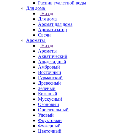
Распив туалетной воды
Для дома
Назад
Для дома
Аромат для дома
Ароматизатор
Свечи
Ароматы
Назад
Ароматы
Акватический
Альдегидный
Амбровый
Восточный
Гурманский
Древесный
Зеленый
Кожаный
Мускусный
Озоновый
Ориентальный
Удовый
Фруктовый
Фужерный
Цветочный