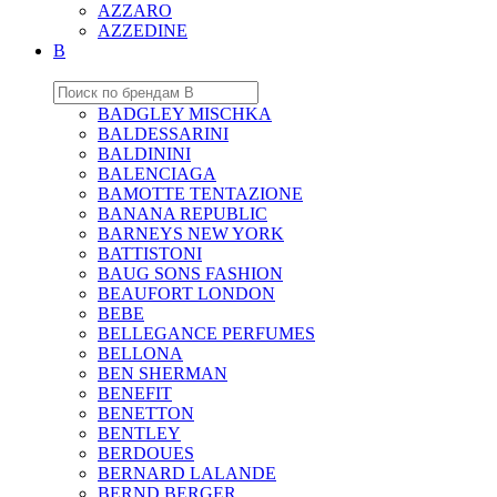
AZZARO
AZZEDINE
B
BADGLEY MISCHKA
BALDESSARINI
BALDININI
BALENCIAGA
BAMOTTE TENTAZIONE
BANANA REPUBLIC
BARNEYS NEW YORK
BATTISTONI
BAUG SONS FASHION
BEAUFORT LONDON
BEBE
BELLEGANCE PERFUMES
BELLONA
BEN SHERMAN
BENEFIT
BENETTON
BENTLEY
BERDOUES
BERNARD LALANDE
BERND BERGER