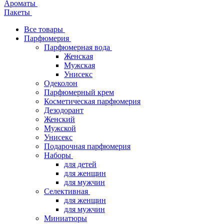
Ароматы
Пакеты
Все товары
Парфюмерия
Парфюмерная вода
Женская
Мужская
Унисекс
Одеколон
Парфюмерный крем
Косметическая парфюмерия
Дезодорант
Женский
Мужской
Унисекс
Подарочная парфюмерия
Наборы
для детей
для женщин
для мужчин
Селективная
для женщин
для мужчин
Миниатюры