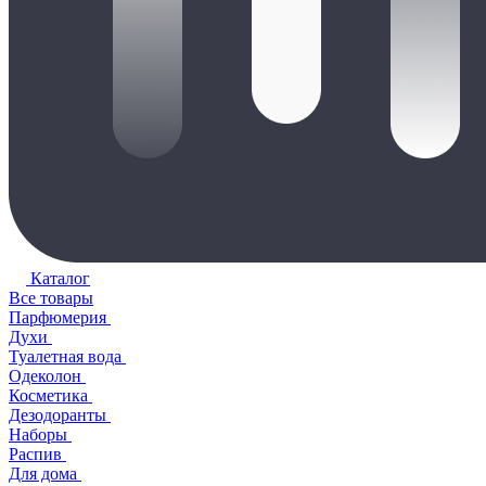
Каталог
Все товары
Парфюмерия
Духи
Туалетная вода
Одеколон
Косметика
Дезодоранты
Наборы
Распив
Для дома