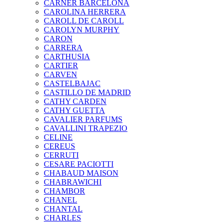
CARNER BARCELONA
CAROLINA HERRERA
CAROLL DE CAROLL
CAROLYN MURPHY
CARON
CARRERA
CARTHUSIA
CARTIER
CARVEN
CASTELBAJAC
CASTILLO DE MADRID
CATHY CARDEN
CATHY GUETTA
CAVALIER PARFUMS
CAVALLINI TRAPEZIO
CELINE
CEREUS
CERRUTI
CESARE PACIOTTI
CHABAUD MAISON
CHABRAWICHI
CHAMBOR
CHANEL
CHANTAL
CHARLES