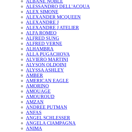
ALBANE NOBLE
ALESSANDRO DELL'ACQUA
ALEX SIMONE
ALEXANDER MCQUEEN
ALEXANDRE J
ALEXANDRE J ATELIER
ALFA ROMEO
ALFRED SUNG
ALFRED VERNE
ALHAMBRA
ALLA PUGACHOVA
ALVIERO MARTINI
ALYSON OLDOINI
ALYSSA ASHLEY
AMBER
AMERICAN EAGLE
AMORINO
AMOUAGE
AMOUROUD
AMZAN
ANDREE PUTMAN
ANFAS
ANGEL SCHLESSER
ANGELA CIAMPAGNA
ANIMA