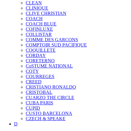
CLEAN
CLINIQUE
CLIVE CHRISTIAN
COACH
COACH BLUE
COFINLUXE
COLLISTAR
COMME DES GARCONS
COMPTOIR SUD PACIFIQUE
COQUILLETE
CORDAY
CORETERNO
CoSTUME NATIONAL
COTY
COURREGES
CREED
CRISTIANO RONALDO
CRISTOBAL
CUARZO THE CIRCLE
CUBA PARIS
CUPID
CUSTO BARCELONA
CZECH & SPEAKE
D