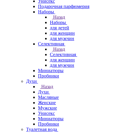
Унисекс
Подарочная парфюмерия
Наборы
Назад
Наборы
для детей
для женщин
для мужчин
Селективная
Назад
Селективная
для женщин
для мужчин
Миниатюры
Пробники
Духи
Назад
Духи
Масляные
Женские
Мужские
Унисекс
Миниатюры
Пробники
Туалетная вода