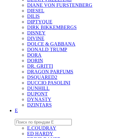
DIANE VON FURSTENBERG
DIESEL
DILIS
DIPTYQUE
DIRK BIKKEMBERGS
DISNEY
DIVINE
DOLCE & GABBANA
DONALD TRUMP
DORA
DORIN
DR. GRITTI
DRAGON PARFUMS
DSQUARED2
DUCCIO PASOLINI
DUNHILL
DUPONT
DYNASTY
DZINTARS
E
E.COUDRAY
ED HARDY