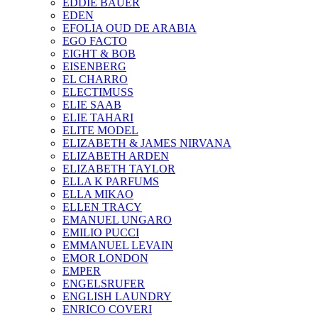
EDDIE BAUER
EDEN
EFOLIA OUD DE ARABIA
EGO FACTO
EIGHT & BOB
EISENBERG
EL CHARRO
ELECTIMUSS
ELIE SAAB
ELIE TAHARI
ELITE MODEL
ELIZABETH & JAMES NIRVANA
ELIZABETH ARDEN
ELIZABETH TAYLOR
ELLA K PARFUMS
ELLA MIKAO
ELLEN TRACY
EMANUEL UNGARO
EMILIO PUCCI
EMMANUEL LEVAIN
EMOR LONDON
EMPER
ENGELSRUFER
ENGLISH LAUNDRY
ENRICO COVERI