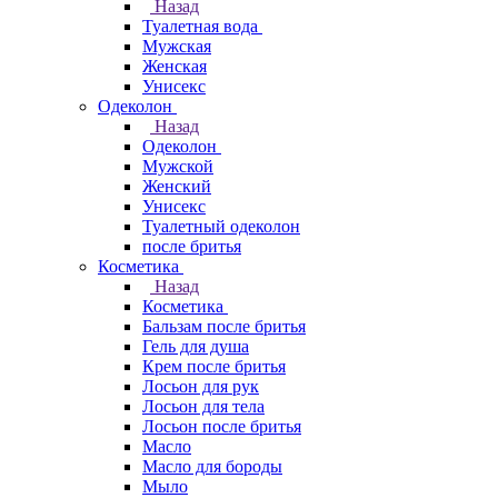
Назад
Туалетная вода
Мужская
Женская
Унисекс
Одеколон
Назад
Одеколон
Мужской
Женский
Унисекс
Туалетный одеколон
после бритья
Косметика
Назад
Косметика
Бальзам после бритья
Гель для душа
Крем после бритья
Лосьон для рук
Лосьон для тела
Лосьон после бритья
Масло
Масло для бороды
Мыло