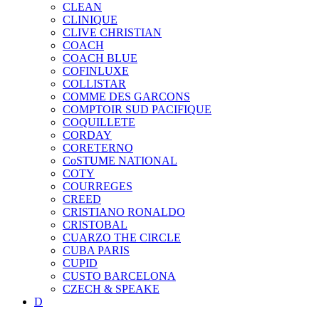
CLEAN
CLINIQUE
CLIVE CHRISTIAN
COACH
COACH BLUE
COFINLUXE
COLLISTAR
COMME DES GARCONS
COMPTOIR SUD PACIFIQUE
COQUILLETE
CORDAY
CORETERNO
CoSTUME NATIONAL
COTY
COURREGES
CREED
CRISTIANO RONALDO
CRISTOBAL
CUARZO THE CIRCLE
CUBA PARIS
CUPID
CUSTO BARCELONA
CZECH & SPEAKE
D