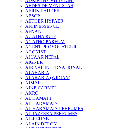
ADRIENNE VITTADINI
AEDES DE VENUSTAS
AERIN LAUDER
AESOP
AETHER HYPAER
AFFINESSENCE
AFNAN
AGATHA RUIZ
AGATHO PARFUM
AGENT PROVOCATEUR
AGONIST
AHJAAR NEPAL
AIGNER
AIR-VAL INTERNATIONAL
AJ ARABIA
AJ ARABIA (WIDIAN)
AJMAL
AJNE CARMEL
AKRO
AL HAMATT
AL HARAMAIN
AL HARAMAIN PERFUMES
AL JAZEERA PERFUMES
AL-REHAB
ALAIN DELON