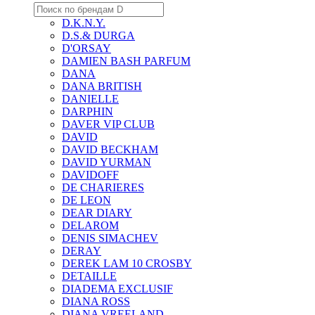
D.K.N.Y.
D.S.& DURGA
D'ORSAY
DAMIEN BASH PARFUM
DANA
DANA BRITISH
DANIELLE
DARPHIN
DAVER VIP CLUB
DAVID
DAVID BECKHAM
DAVID YURMAN
DAVIDOFF
DE CHARIERES
DE LEON
DEAR DIARY
DELAROM
DENIS SIMACHEV
DERAY
DEREK LAM 10 CROSBY
DETAILLE
DIADEMA EXCLUSIF
DIANA ROSS
DIANA VREELAND