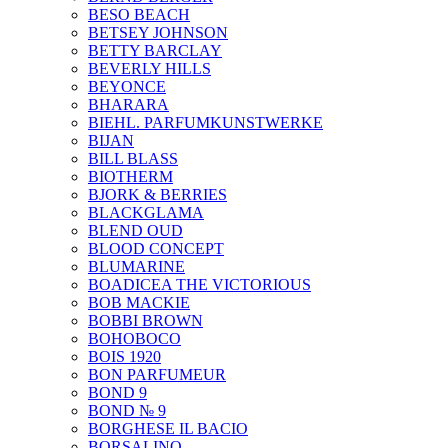
BESO BEACH
BETSEY JOHNSON
BETTY BARCLAY
BEVERLY HILLS
BEYONCE
BHARARA
BIEHL. PARFUMKUNSTWERKE
BIJAN
BILL BLASS
BIOTHERM
BJORK & BERRIES
BLACKGLAMA
BLEND OUD
BLOOD CONCEPT
BLUMARINE
BOADICEA THE VICTORIOUS
BOB MACKIE
BOBBI BROWN
BOHOBOCO
BOIS 1920
BON PARFUMEUR
BOND 9
BOND № 9
BORGHESE IL BACIO
BORSALINO