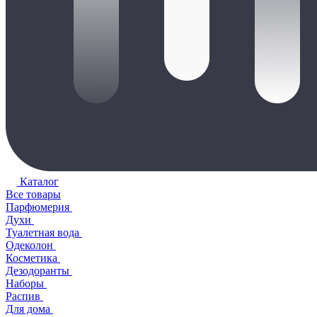
Каталог
Все товары
Парфюмерия
Духи
Туалетная вода
Одеколон
Косметика
Дезодоранты
Наборы
Распив
Для дома