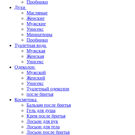
Пробники
Духи
Масляные
Женские
Мужские
Унисекс
Миниатюры
Пробники
Туалетная вода
Мужская
Женская
Унисекс
Одеколон
Мужской
Женский
Унисекс
Туалетный одеколон
после бритья
Косметика
Бальзам после бритья
Гель для душа
Крем после бритья
Лосьон для рук
Лосьон для тела
Лосьон после бритья