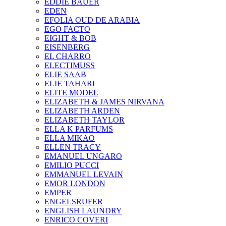
EDDIE BAUER
EDEN
EFOLIA OUD DE ARABIA
EGO FACTO
EIGHT & BOB
EISENBERG
EL CHARRO
ELECTIMUSS
ELIE SAAB
ELIE TAHARI
ELITE MODEL
ELIZABETH & JAMES NIRVANA
ELIZABETH ARDEN
ELIZABETH TAYLOR
ELLA K PARFUMS
ELLA MIKAO
ELLEN TRACY
EMANUEL UNGARO
EMILIO PUCCI
EMMANUEL LEVAIN
EMOR LONDON
EMPER
ENGELSRUFER
ENGLISH LAUNDRY
ENRICO COVERI