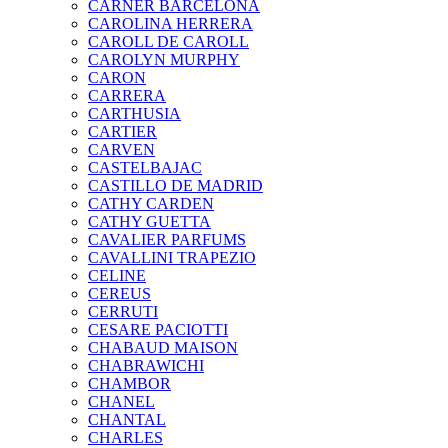
CARNER BARCELONA
CAROLINA HERRERA
CAROLL DE CAROLL
CAROLYN MURPHY
CARON
CARRERA
CARTHUSIA
CARTIER
CARVEN
CASTELBAJAC
CASTILLO DE MADRID
CATHY CARDEN
CATHY GUETTA
CAVALIER PARFUMS
CAVALLINI TRAPEZIO
CELINE
CEREUS
CERRUTI
CESARE PACIOTTI
CHABAUD MAISON
CHABRAWICHI
CHAMBOR
CHANEL
CHANTAL
CHARLES