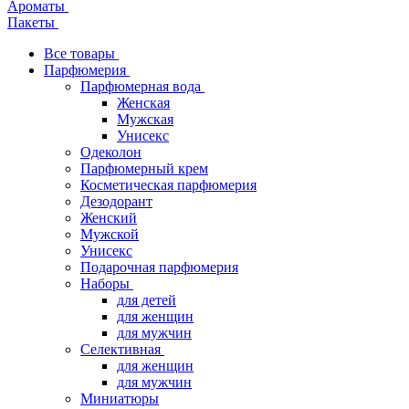
Ароматы
Пакеты
Все товары
Парфюмерия
Парфюмерная вода
Женская
Мужская
Унисекс
Одеколон
Парфюмерный крем
Косметическая парфюмерия
Дезодорант
Женский
Мужской
Унисекс
Подарочная парфюмерия
Наборы
для детей
для женщин
для мужчин
Селективная
для женщин
для мужчин
Миниатюры