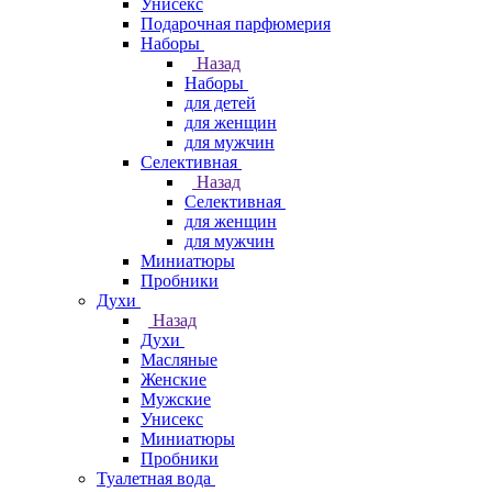
Унисекс
Подарочная парфюмерия
Наборы
Назад
Наборы
для детей
для женщин
для мужчин
Селективная
Назад
Селективная
для женщин
для мужчин
Миниатюры
Пробники
Духи
Назад
Духи
Масляные
Женские
Мужские
Унисекс
Миниатюры
Пробники
Туалетная вода