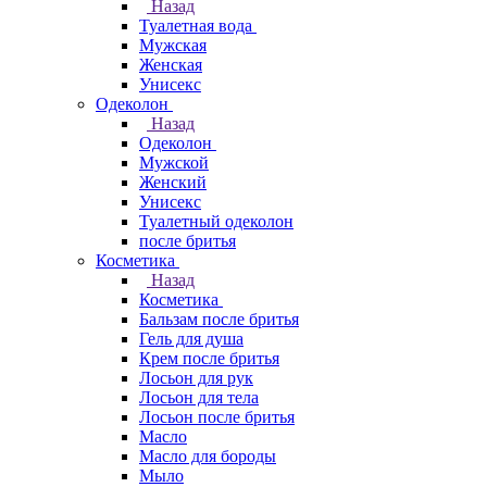
Назад
Туалетная вода
Мужская
Женская
Унисекс
Одеколон
Назад
Одеколон
Мужской
Женский
Унисекс
Туалетный одеколон
после бритья
Косметика
Назад
Косметика
Бальзам после бритья
Гель для душа
Крем после бритья
Лосьон для рук
Лосьон для тела
Лосьон после бритья
Масло
Масло для бороды
Мыло