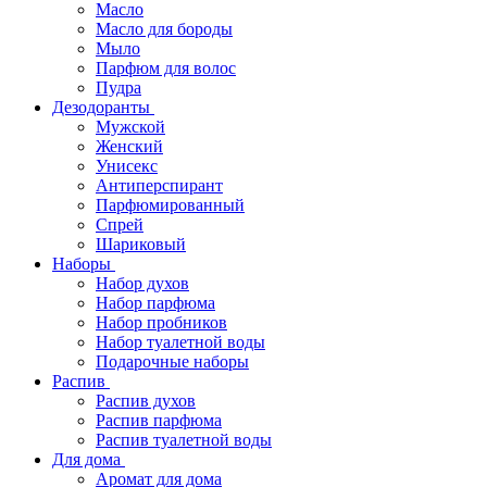
Масло
Масло для бороды
Мыло
Парфюм для волос
Пудра
Дезодоранты
Мужской
Женский
Унисекс
Антиперспирант
Парфюмированный
Спрей
Шариковый
Наборы
Набор духов
Набор парфюма
Набор пробников
Набор туалетной воды
Подарочные наборы
Распив
Распив духов
Распив парфюма
Распив туалетной воды
Для дома
Аромат для дома