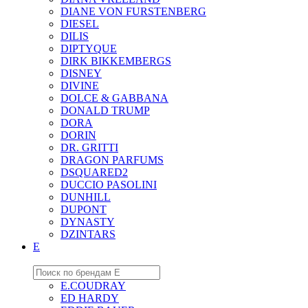
DIANE VON FURSTENBERG
DIESEL
DILIS
DIPTYQUE
DIRK BIKKEMBERGS
DISNEY
DIVINE
DOLCE & GABBANA
DONALD TRUMP
DORA
DORIN
DR. GRITTI
DRAGON PARFUMS
DSQUARED2
DUCCIO PASOLINI
DUNHILL
DUPONT
DYNASTY
DZINTARS
E
E.COUDRAY
ED HARDY