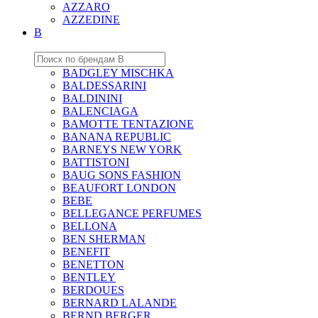
AZZARO
AZZEDINE
B
BADGLEY MISCHKA
BALDESSARINI
BALDININI
BALENCIAGA
BAMOTTE TENTAZIONE
BANANA REPUBLIC
BARNEYS NEW YORK
BATTISTONI
BAUG SONS FASHION
BEAUFORT LONDON
BEBE
BELLEGANCE PERFUMES
BELLONA
BEN SHERMAN
BENEFIT
BENETTON
BENTLEY
BERDOUES
BERNARD LALANDE
BERND BERGER