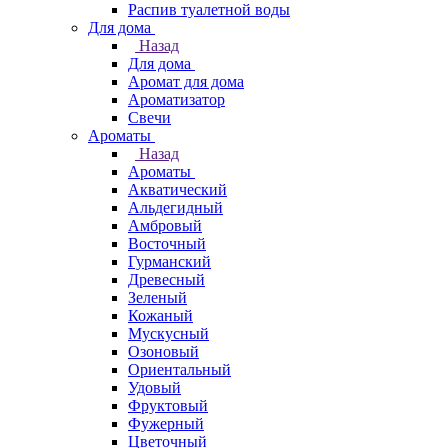
Распив туалетной воды
Для дома
Назад
Для дома
Аромат для дома
Ароматизатор
Свечи
Ароматы
Назад
Ароматы
Акватический
Альдегидный
Амбровый
Восточный
Гурманский
Древесный
Зеленый
Кожаный
Мускусный
Озоновый
Ориентальный
Удовый
Фруктовый
Фужерный
Цветочный