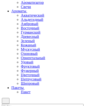
Ароматизатор
Свечи
Ароматы
Акватический
Альдегидный
Амбровый
Восточный
Гурманский
Древесный
Зеленый
Кожаный
Мускусный
Озоновый
Ориентальный
Удовый
Фруктовый
Фужерный
Цветочный
Цитрусовый
Шипровый
Пакеты
Пакет