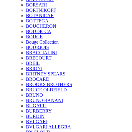
BORSARI
BORTNIKOFF
BOTANICAE
BOTTEGA
BOUCHERON
BOUDICCA
BOUGE
Bouge Collection
BOURJOIS
BRACCIALINI
BRECOURT
BREIL
BRIONI
BRITNEY SPEARS
BROCARD
BROOKS BROTHERS
BRUCE OLDFIELD
BRUNO
BRUNO BANANI
BUGATTI
BURBERRY
BURDIN
BVLGARI
BVLGARI ALLEGRA