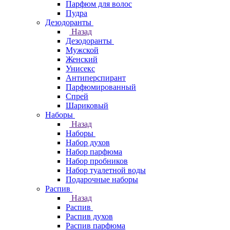
Парфюм для волос
Пудра
Дезодоранты
Назад
Дезодоранты
Мужской
Женский
Унисекс
Антиперспирант
Парфюмированный
Спрей
Шариковый
Наборы
Назад
Наборы
Набор духов
Набор парфюма
Набор пробников
Набор туалетной воды
Подарочные наборы
Распив
Назад
Распив
Распив духов
Распив парфюма