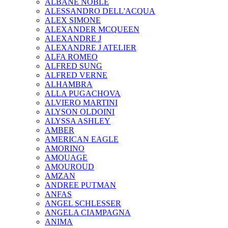
ALBANE NOBLE
ALESSANDRO DELL'ACQUA
ALEX SIMONE
ALEXANDER MCQUEEN
ALEXANDRE J
ALEXANDRE J ATELIER
ALFA ROMEO
ALFRED SUNG
ALFRED VERNE
ALHAMBRA
ALLA PUGACHOVA
ALVIERO MARTINI
ALYSON OLDOINI
ALYSSA ASHLEY
AMBER
AMERICAN EAGLE
AMORINO
AMOUAGE
AMOUROUD
AMZAN
ANDREE PUTMAN
ANFAS
ANGEL SCHLESSER
ANGELA CIAMPAGNA
ANIMA