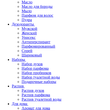
Масло
Масло для бороды
Мыло
Парфюм для волос
Пудра
Дезодоранты
Мужской
Женский
Унисекс
Антиперспирант
Парфюмированный
Спрей
Шариковый
Наборы
Набор духов
Набор парфюма
Набор пробников
Набор туалетной воды
Подарочные наборы
Распив
Распив духов
Распив парфюма
Распив туалетной воды
Для дома
Аромат для дома