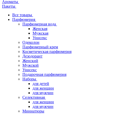
Ароматы
Пакеты
Все товары
Парфюмерия
Парфюмерная вода
Женская
Мужская
Унисекс
Одеколон
Парфюмерный крем
Косметическая парфюмерия
Дезодорант
Женский
Мужской
Унисекс
Подарочная парфюмерия
Наборы
для детей
для женщин
для мужчин
Селективная
для женщин
для мужчин
Миниатюры