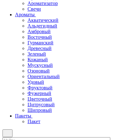
Ароматизатор
Свечи
Ароматы
Акватический
Альдегидный
Амбровый
Восточный
Гурманский
Древесный
Зеленый
Кожаный
Мускусный
Озоновый
Ориентальный
Удовый
Фруктовый
Фужерный
Цветочный
Цитрусовый
Шипровый
Пакеты
Пакет