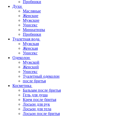
Пробники
Духи
Масляные
Женские
Мужские
Унисекс
Миниатюры
Пробники
Туалетная вода
Мужская
Женская
Унисекс
Одеколон
Мужской
Женский
Унисекс
Туалетный одеколон
после бритья
Косметика
Бальзам после бритья
Гель для душа
Крем после бритья
Лосьон для рук
Лосьон для тела
Лосьон после бритья