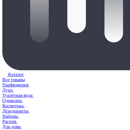
Каталог
Все товары
Парфюмерия
Духи
Туалетная вода
Одеколон
Косметика
Дезодоранты
Наборы
Распив
Для дома