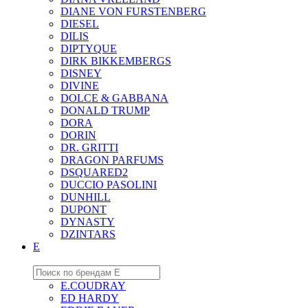
DIANE VON FURSTENBERG
DIESEL
DILIS
DIPTYQUE
DIRK BIKKEMBERGS
DISNEY
DIVINE
DOLCE & GABBANA
DONALD TRUMP
DORA
DORIN
DR. GRITTI
DRAGON PARFUMS
DSQUARED2
DUCCIO PASOLINI
DUNHILL
DUPONT
DYNASTY
DZINTARS
E
E.COUDRAY
ED HARDY