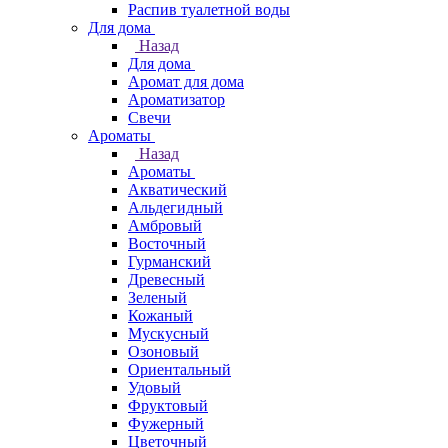
Распив туалетной воды
Для дома
Назад
Для дома
Аромат для дома
Ароматизатор
Свечи
Ароматы
Назад
Ароматы
Акватический
Альдегидный
Амбровый
Восточный
Гурманский
Древесный
Зеленый
Кожаный
Мускусный
Озоновый
Ориентальный
Удовый
Фруктовый
Фужерный
Цветочный