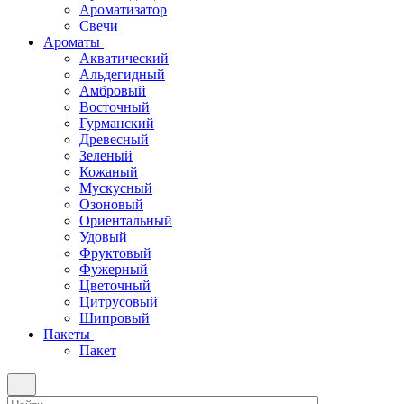
Ароматизатор
Свечи
Ароматы
Акватический
Альдегидный
Амбровый
Восточный
Гурманский
Древесный
Зеленый
Кожаный
Мускусный
Озоновый
Ориентальный
Удовый
Фруктовый
Фужерный
Цветочный
Цитрусовый
Шипровый
Пакеты
Пакет