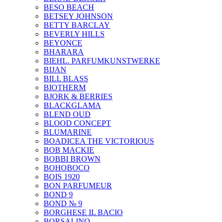
BESO BEACH
BETSEY JOHNSON
BETTY BARCLAY
BEVERLY HILLS
BEYONCE
BHARARA
BIEHL. PARFUMKUNSTWERKE
BIJAN
BILL BLASS
BIOTHERM
BJORK & BERRIES
BLACKGLAMA
BLEND OUD
BLOOD CONCEPT
BLUMARINE
BOADICEA THE VICTORIOUS
BOB MACKIE
BOBBI BROWN
BOHOBOCO
BOIS 1920
BON PARFUMEUR
BOND 9
BOND № 9
BORGHESE IL BACIO
BORSALINO