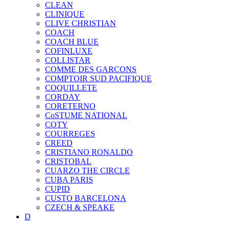
CLEAN
CLINIQUE
CLIVE CHRISTIAN
COACH
COACH BLUE
COFINLUXE
COLLISTAR
COMME DES GARCONS
COMPTOIR SUD PACIFIQUE
COQUILLETE
CORDAY
CORETERNO
CoSTUME NATIONAL
COTY
COURREGES
CREED
CRISTIANO RONALDO
CRISTOBAL
CUARZO THE CIRCLE
CUBA PARIS
CUPID
CUSTO BARCELONA
CZECH & SPEAKE
D