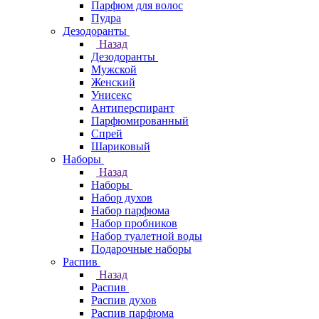
Парфюм для волос
Пудра
Дезодоранты
Назад
Дезодоранты
Мужской
Женский
Унисекс
Антиперспирант
Парфюмированный
Спрей
Шариковый
Наборы
Назад
Наборы
Набор духов
Набор парфюма
Набор пробников
Набор туалетной воды
Подарочные наборы
Распив
Назад
Распив
Распив духов
Распив парфюма