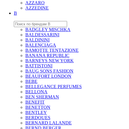
AZZARO
AZZEDINE
B
BADGLEY MISCHKA
BALDESSARINI
BALDININI
BALENCIAGA
BAMOTTE TENTAZIONE
BANANA REPUBLIC
BARNEYS NEW YORK
BATTISTONI
BAUG SONS FASHION
BEAUFORT LONDON
BEBE
BELLEGANCE PERFUMES
BELLONA
BEN SHERMAN
BENEFIT
BENETTON
BENTLEY
BERDOUES
BERNARD LALANDE
BERND BERGER