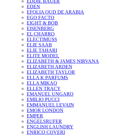
EDDIE BAUER
EDEN
EFOLIA OUD DE ARABIA
EGO FACTO
EIGHT & BOB
EISENBERG
EL CHARRO
ELECTIMUSS
ELIE SAAB
ELIE TAHARI
ELITE MODEL
ELIZABETH & JAMES NIRVANA
ELIZABETH ARDEN
ELIZABETH TAYLOR
ELLA K PARFUMS
ELLA MIKAO
ELLEN TRACY
EMANUEL UNGARO
EMILIO PUCCI
EMMANUEL LEVAIN
EMOR LONDON
EMPER
ENGELSRUFER
ENGLISH LAUNDRY
ENRICO COVERI