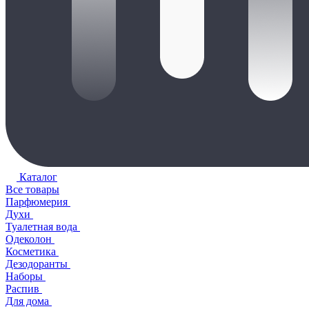
Каталог
Все товары
Парфюмерия
Духи
Туалетная вода
Одеколон
Косметика
Дезодоранты
Наборы
Распив
Для дома