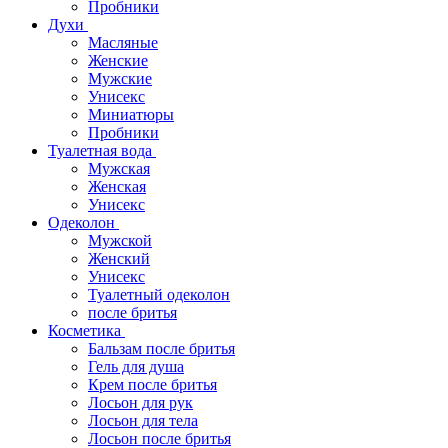
Пробники
Духи
Масляные
Женские
Мужские
Унисекс
Миниатюры
Пробники
Туалетная вода
Мужская
Женская
Унисекс
Одеколон
Мужской
Женский
Унисекс
Туалетный одеколон
после бритья
Косметика
Бальзам после бритья
Гель для душа
Крем после бритья
Лосьон для рук
Лосьон для тела
Лосьон после бритья