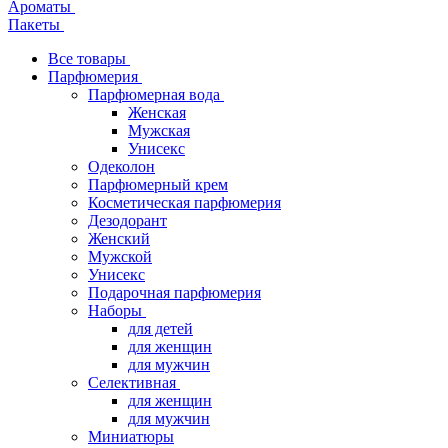
Ароматы
Пакеты
Все товары
Парфюмерия
Парфюмерная вода
Женская
Мужская
Унисекс
Одеколон
Парфюмерный крем
Косметическая парфюмерия
Дезодорант
Женский
Мужской
Унисекс
Подарочная парфюмерия
Наборы
для детей
для женщин
для мужчин
Селективная
для женщин
для мужчин
Миниатюры