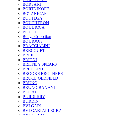
BORSARI
BORTNIKOFF
BOTANICAE
BOTTEGA
BOUCHERON
BOUDICCA
BOUGE
Bouge Collection
BOURJOIS
BRACCIALINI
BRECOURT
BREIL
BRIONI
BRITNEY SPEARS
BROCARD
BROOKS BROTHERS
BRUCE OLDFIELD
BRUNO
BRUNO BANANI
BUGATTI
BURBERRY
BURDIN
BVLGARI
BVLGARI ALLEGRA