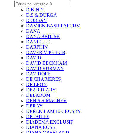
D.K.N.Y.
D.S.& DURGA
D'ORSAY
DAMIEN BASH PARFUM
DANA
DANA BRITISH
DANIELLE
DARPHIN
DAVER VIP CLUB
DAVID
DAVID BECKHAM
DAVID YURMAN
DAVIDOFF
DE CHARIERES
DE LEON
DEAR DIARY
DELAROM
DENIS SIMACHEV
DERAY
DEREK LAM 10 CROSBY
DETAILLE
DIADEMA EXCLUSIF
DIANA ROSS
DIANA VREELAND