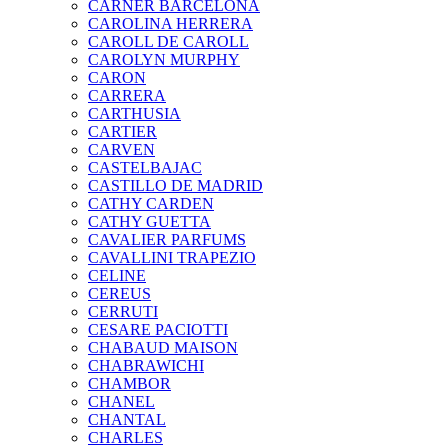
CARNER BARCELONA
CAROLINA HERRERA
CAROLL DE CAROLL
CAROLYN MURPHY
CARON
CARRERA
CARTHUSIA
CARTIER
CARVEN
CASTELBAJAC
CASTILLO DE MADRID
CATHY CARDEN
CATHY GUETTA
CAVALIER PARFUMS
CAVALLINI TRAPEZIO
CELINE
CEREUS
CERRUTI
CESARE PACIOTTI
CHABAUD MAISON
CHABRAWICHI
CHAMBOR
CHANEL
CHANTAL
CHARLES