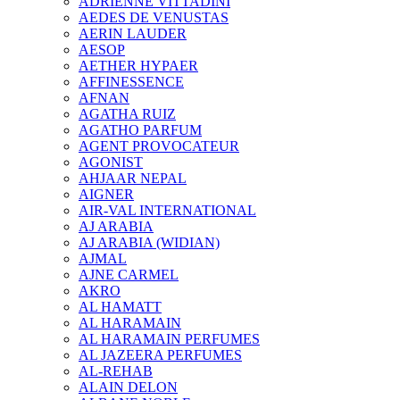
ADRIENNE VITTADINI
AEDES DE VENUSTAS
AERIN LAUDER
AESOP
AETHER HYPAER
AFFINESSENCE
AFNAN
AGATHA RUIZ
AGATHO PARFUM
AGENT PROVOCATEUR
AGONIST
AHJAAR NEPAL
AIGNER
AIR-VAL INTERNATIONAL
AJ ARABIA
AJ ARABIA (WIDIAN)
AJMAL
AJNE CARMEL
AKRO
AL HAMATT
AL HARAMAIN
AL HARAMAIN PERFUMES
AL JAZEERA PERFUMES
AL-REHAB
ALAIN DELON