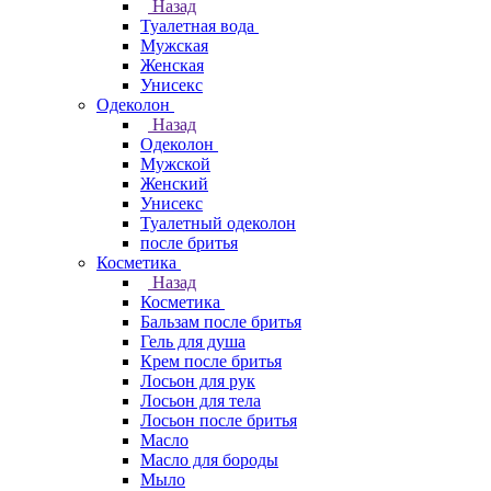
Назад
Туалетная вода
Мужская
Женская
Унисекс
Одеколон
Назад
Одеколон
Мужской
Женский
Унисекс
Туалетный одеколон
после бритья
Косметика
Назад
Косметика
Бальзам после бритья
Гель для душа
Крем после бритья
Лосьон для рук
Лосьон для тела
Лосьон после бритья
Масло
Масло для бороды
Мыло