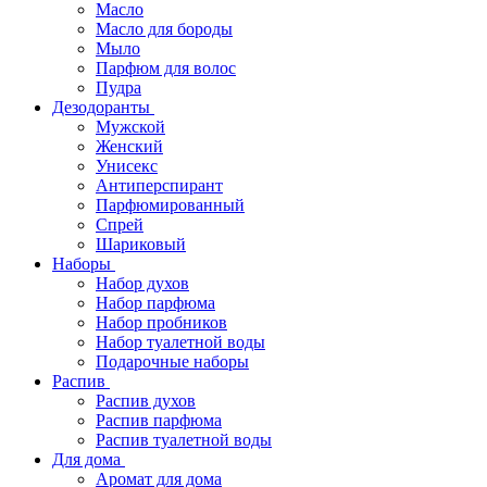
Масло
Масло для бороды
Мыло
Парфюм для волос
Пудра
Дезодоранты
Мужской
Женский
Унисекс
Антиперспирант
Парфюмированный
Спрей
Шариковый
Наборы
Набор духов
Набор парфюма
Набор пробников
Набор туалетной воды
Подарочные наборы
Распив
Распив духов
Распив парфюма
Распив туалетной воды
Для дома
Аромат для дома