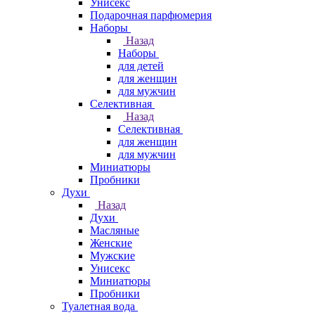
Унисекс
Подарочная парфюмерия
Наборы
Назад
Наборы
для детей
для женщин
для мужчин
Селективная
Назад
Селективная
для женщин
для мужчин
Миниатюры
Пробники
Духи
Назад
Духи
Масляные
Женские
Мужские
Унисекс
Миниатюры
Пробники
Туалетная вода