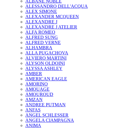
ALBANE NOBLE
ALESSANDRO DELL'ACQUA
ALEX SIMONE
ALEXANDER MCQUEEN
ALEXANDRE J
ALEXANDRE J ATELIER
ALFA ROMEO
ALFRED SUNG
ALFRED VERNE
ALHAMBRA
ALLA PUGACHOVA
ALVIERO MARTINI
ALYSON OLDOINI
ALYSSA ASHLEY
AMBER
AMERICAN EAGLE
AMORINO
AMOUAGE
AMOUROUD
AMZAN
ANDREE PUTMAN
ANFAS
ANGEL SCHLESSER
ANGELA CIAMPAGNA
ANIMA