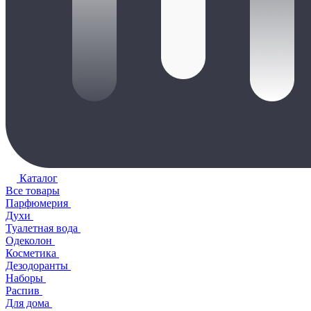
Каталог
Все товары
Парфюмерия
Духи
Туалетная вода
Одеколон
Косметика
Дезодоранты
Наборы
Распив
Для дома