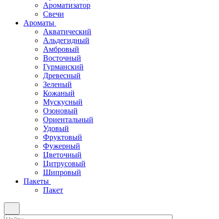
Ароматизатор
Свечи
Ароматы
Акватический
Альдегидный
Амбровый
Восточный
Гурманский
Древесный
Зеленый
Кожаный
Мускусный
Озоновый
Ориентальный
Удовый
Фруктовый
Фужерный
Цветочный
Цитрусовый
Шипровый
Пакеты
Пакет