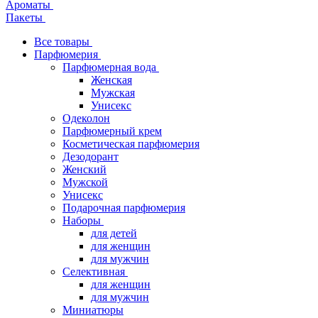
Ароматы
Пакеты
Все товары
Парфюмерия
Парфюмерная вода
Женская
Мужская
Унисекс
Одеколон
Парфюмерный крем
Косметическая парфюмерия
Дезодорант
Женский
Мужской
Унисекс
Подарочная парфюмерия
Наборы
для детей
для женщин
для мужчин
Селективная
для женщин
для мужчин
Миниатюры