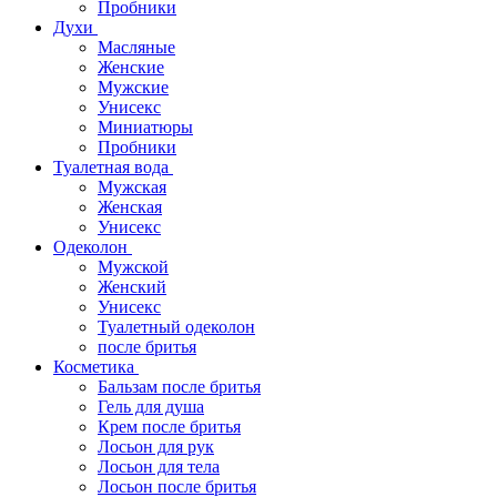
Пробники
Духи
Масляные
Женские
Мужские
Унисекс
Миниатюры
Пробники
Туалетная вода
Мужская
Женская
Унисекс
Одеколон
Мужской
Женский
Унисекс
Туалетный одеколон
после бритья
Косметика
Бальзам после бритья
Гель для душа
Крем после бритья
Лосьон для рук
Лосьон для тела
Лосьон после бритья