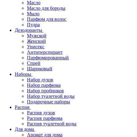
Масло
Масло для бороды
Мыло
Парфюм для волос
Пудра
Дезодоранты
Мужской
Женский
Унисекс
Антиперспирант
Парфюмированный
Спрей
Шариковый
Наборы
Набор духов
Набор парфюма
Набор пробников
Набор туалетной воды
Подарочные наборы
Распив
Распив духов
Распив парфюма
Распив туалетной воды
Для дома
Аромат для дома