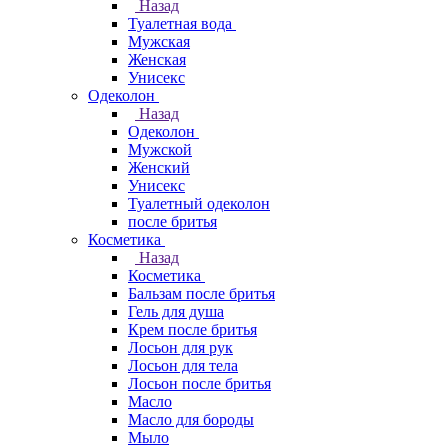
Назад
Туалетная вода
Мужская
Женская
Унисекс
Одеколон
Назад
Одеколон
Мужской
Женский
Унисекс
Туалетный одеколон
после бритья
Косметика
Назад
Косметика
Бальзам после бритья
Гель для душа
Крем после бритья
Лосьон для рук
Лосьон для тела
Лосьон после бритья
Масло
Масло для бороды
Мыло