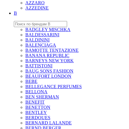
AZZARO
AZZEDINE
B
BADGLEY MISCHKA
BALDESSARINI
BALDININI
BALENCIAGA
BAMOTTE TENTAZIONE
BANANA REPUBLIC
BARNEYS NEW YORK
BATTISTONI
BAUG SONS FASHION
BEAUFORT LONDON
BEBE
BELLEGANCE PERFUMES
BELLONA
BEN SHERMAN
BENEFIT
BENETTON
BENTLEY
BERDOUES
BERNARD LALANDE
BERND BERGER