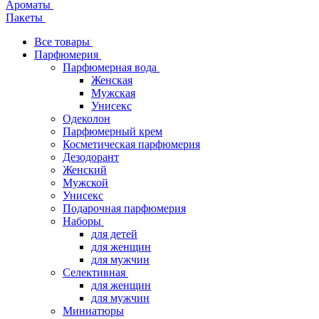
Ароматы
Пакеты
Все товары
Парфюмерия
Парфюмерная вода
Женская
Мужская
Унисекс
Одеколон
Парфюмерный крем
Косметическая парфюмерия
Дезодорант
Женский
Мужской
Унисекс
Подарочная парфюмерия
Наборы
для детей
для женщин
для мужчин
Селективная
для женщин
для мужчин
Миниатюры