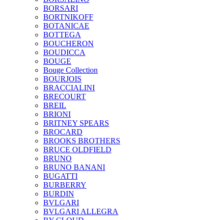
BORSARI
BORTNIKOFF
BOTANICAE
BOTTEGA
BOUCHERON
BOUDICCA
BOUGE
Bouge Collection
BOURJOIS
BRACCIALINI
BRECOURT
BREIL
BRIONI
BRITNEY SPEARS
BROCARD
BROOKS BROTHERS
BRUCE OLDFIELD
BRUNO
BRUNO BANANI
BUGATTI
BURBERRY
BURDIN
BVLGARI
BVLGARI ALLEGRA