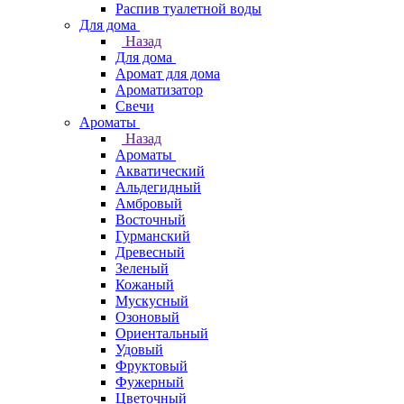
Распив туалетной воды
Для дома
Назад
Для дома
Аромат для дома
Ароматизатор
Свечи
Ароматы
Назад
Ароматы
Акватический
Альдегидный
Амбровый
Восточный
Гурманский
Древесный
Зеленый
Кожаный
Мускусный
Озоновый
Ориентальный
Удовый
Фруктовый
Фужерный
Цветочный