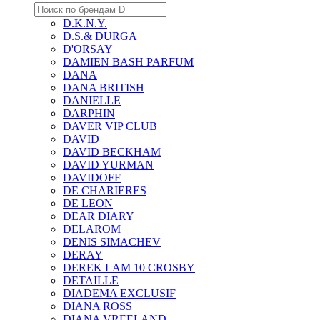
D.K.N.Y.
D.S.& DURGA
D'ORSAY
DAMIEN BASH PARFUM
DANA
DANA BRITISH
DANIELLE
DARPHIN
DAVER VIP CLUB
DAVID
DAVID BECKHAM
DAVID YURMAN
DAVIDOFF
DE CHARIERES
DE LEON
DEAR DIARY
DELAROM
DENIS SIMACHEV
DERAY
DEREK LAM 10 CROSBY
DETAILLE
DIADEMA EXCLUSIF
DIANA ROSS
DIANA VREELAND