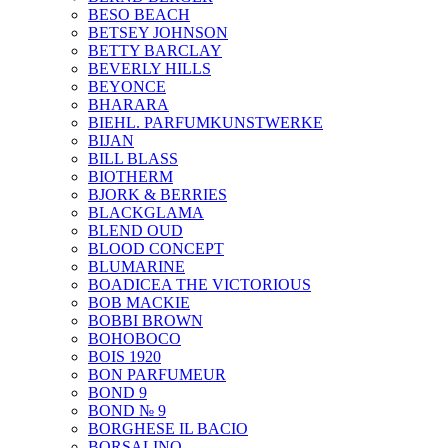
BESO BEACH
BETSEY JOHNSON
BETTY BARCLAY
BEVERLY HILLS
BEYONCE
BHARARA
BIEHL. PARFUMKUNSTWERKE
BIJAN
BILL BLASS
BIOTHERM
BJORK & BERRIES
BLACKGLAMA
BLEND OUD
BLOOD CONCEPT
BLUMARINE
BOADICEA THE VICTORIOUS
BOB MACKIE
BOBBI BROWN
BOHOBOCO
BOIS 1920
BON PARFUMEUR
BOND 9
BOND № 9
BORGHESE IL BACIO
BORSALINO