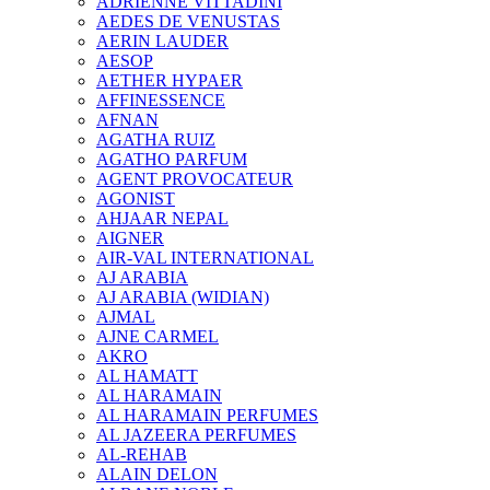
ADRIENNE VITTADINI
AEDES DE VENUSTAS
AERIN LAUDER
AESOP
AETHER HYPAER
AFFINESSENCE
AFNAN
AGATHA RUIZ
AGATHO PARFUM
AGENT PROVOCATEUR
AGONIST
AHJAAR NEPAL
AIGNER
AIR-VAL INTERNATIONAL
AJ ARABIA
AJ ARABIA (WIDIAN)
AJMAL
AJNE CARMEL
AKRO
AL HAMATT
AL HARAMAIN
AL HARAMAIN PERFUMES
AL JAZEERA PERFUMES
AL-REHAB
ALAIN DELON