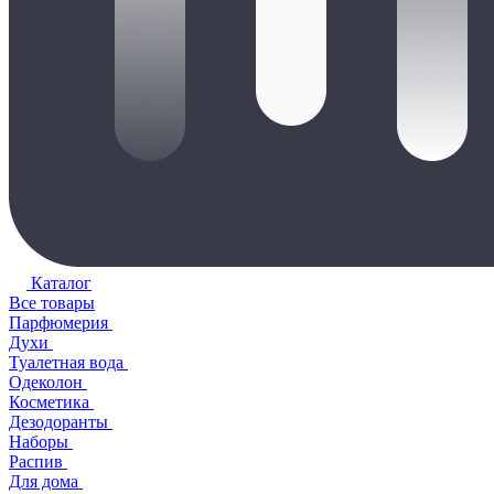
Каталог
Все товары
Парфюмерия
Духи
Туалетная вода
Одеколон
Косметика
Дезодоранты
Наборы
Распив
Для дома