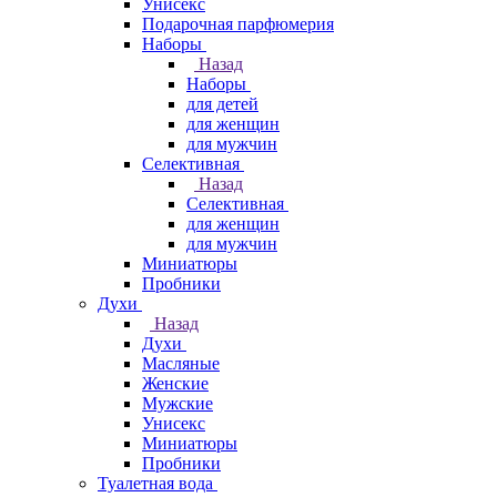
Унисекс
Подарочная парфюмерия
Наборы
Назад
Наборы
для детей
для женщин
для мужчин
Селективная
Назад
Селективная
для женщин
для мужчин
Миниатюры
Пробники
Духи
Назад
Духи
Масляные
Женские
Мужские
Унисекс
Миниатюры
Пробники
Туалетная вода