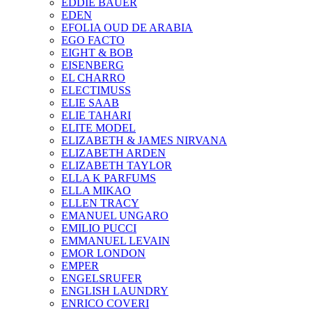
EDDIE BAUER
EDEN
EFOLIA OUD DE ARABIA
EGO FACTO
EIGHT & BOB
EISENBERG
EL CHARRO
ELECTIMUSS
ELIE SAAB
ELIE TAHARI
ELITE MODEL
ELIZABETH & JAMES NIRVANA
ELIZABETH ARDEN
ELIZABETH TAYLOR
ELLA K PARFUMS
ELLA MIKAO
ELLEN TRACY
EMANUEL UNGARO
EMILIO PUCCI
EMMANUEL LEVAIN
EMOR LONDON
EMPER
ENGELSRUFER
ENGLISH LAUNDRY
ENRICO COVERI