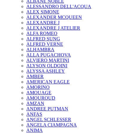
ALBANE NOBLE
ALESSANDRO DELL'ACQUA
ALEX SIMONE
ALEXANDER MCQUEEN
ALEXANDRE J
ALEXANDRE J ATELIER
ALFA ROMEO
ALFRED SUNG
ALFRED VERNE
ALHAMBRA
ALLA PUGACHOVA
ALVIERO MARTINI
ALYSON OLDOINI
ALYSSA ASHLEY
AMBER
AMERICAN EAGLE
AMORINO
AMOUAGE
AMOUROUD
AMZAN
ANDREE PUTMAN
ANFAS
ANGEL SCHLESSER
ANGELA CIAMPAGNA
ANIMA