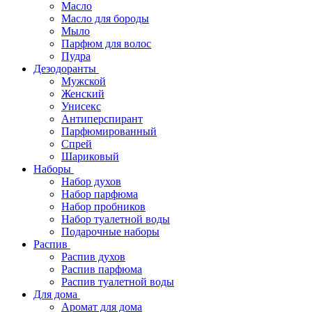
Масло
Масло для бороды
Мыло
Парфюм для волос
Пудра
Дезодоранты
Мужской
Женский
Унисекс
Антиперспирант
Парфюмированный
Спрей
Шариковый
Наборы
Набор духов
Набор парфюма
Набор пробников
Набор туалетной воды
Подарочные наборы
Распив
Распив духов
Распив парфюма
Распив туалетной воды
Для дома
Аромат для дома