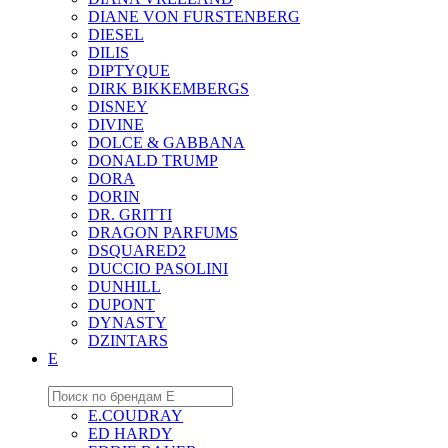
DIANE VON FURSTENBERG
DIESEL
DILIS
DIPTYQUE
DIRK BIKKEMBERGS
DISNEY
DIVINE
DOLCE & GABBANA
DONALD TRUMP
DORA
DORIN
DR. GRITTI
DRAGON PARFUMS
DSQUARED2
DUCCIO PASOLINI
DUNHILL
DUPONT
DYNASTY
DZINTARS
E
E.COUDRAY
ED HARDY