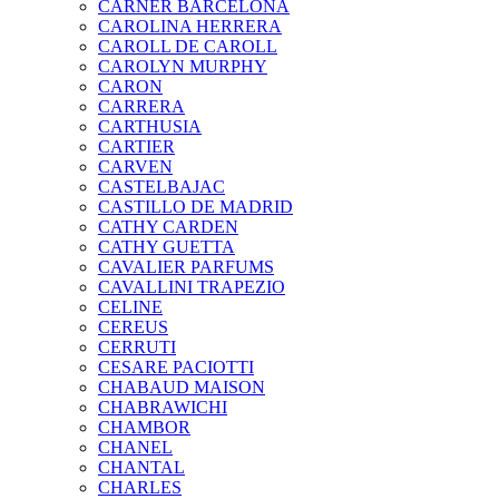
CARNER BARCELONA
CAROLINA HERRERA
CAROLL DE CAROLL
CAROLYN MURPHY
CARON
CARRERA
CARTHUSIA
CARTIER
CARVEN
CASTELBAJAC
CASTILLO DE MADRID
CATHY CARDEN
CATHY GUETTA
CAVALIER PARFUMS
CAVALLINI TRAPEZIO
CELINE
CEREUS
CERRUTI
CESARE PACIOTTI
CHABAUD MAISON
CHABRAWICHI
CHAMBOR
CHANEL
CHANTAL
CHARLES