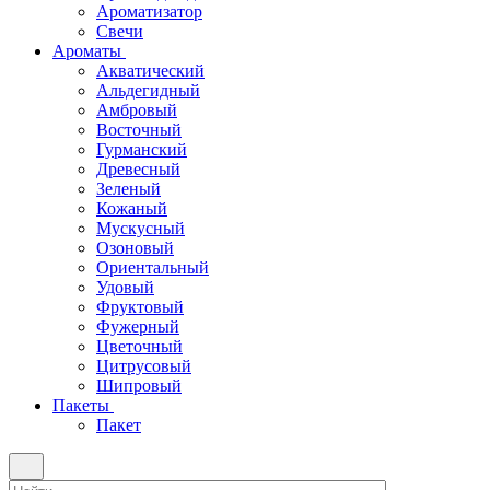
Ароматизатор
Свечи
Ароматы
Акватический
Альдегидный
Амбровый
Восточный
Гурманский
Древесный
Зеленый
Кожаный
Мускусный
Озоновый
Ориентальный
Удовый
Фруктовый
Фужерный
Цветочный
Цитрусовый
Шипровый
Пакеты
Пакет