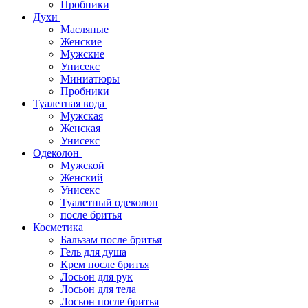
Пробники
Духи
Масляные
Женские
Мужские
Унисекс
Миниатюры
Пробники
Туалетная вода
Мужская
Женская
Унисекс
Одеколон
Мужской
Женский
Унисекс
Туалетный одеколон
после бритья
Косметика
Бальзам после бритья
Гель для душа
Крем после бритья
Лосьон для рук
Лосьон для тела
Лосьон после бритья