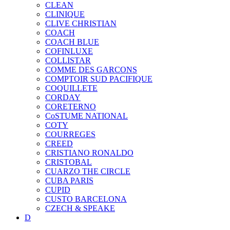
CLEAN
CLINIQUE
CLIVE CHRISTIAN
COACH
COACH BLUE
COFINLUXE
COLLISTAR
COMME DES GARCONS
COMPTOIR SUD PACIFIQUE
COQUILLETE
CORDAY
CORETERNO
CoSTUME NATIONAL
COTY
COURREGES
CREED
CRISTIANO RONALDO
CRISTOBAL
CUARZO THE CIRCLE
CUBA PARIS
CUPID
CUSTO BARCELONA
CZECH & SPEAKE
D