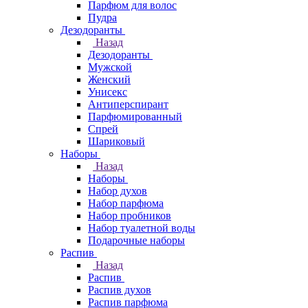
Парфюм для волос
Пудра
Дезодоранты
Назад
Дезодоранты
Мужской
Женский
Унисекс
Антиперспирант
Парфюмированный
Спрей
Шариковый
Наборы
Назад
Наборы
Набор духов
Набор парфюма
Набор пробников
Набор туалетной воды
Подарочные наборы
Распив
Назад
Распив
Распив духов
Распив парфюма