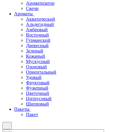
Ароматизатор
Свечи
Ароматы
Акватический
Альдегидный
Амбровый
Восточный
Гурманский
Древесный
Зеленый
Кожаный
Мускусный
Озоновый
Ориентальный
Удовый
Фруктовый
Фужерный
Цветочный
Цитрусовый
Шипровый
Пакеты
Пакет