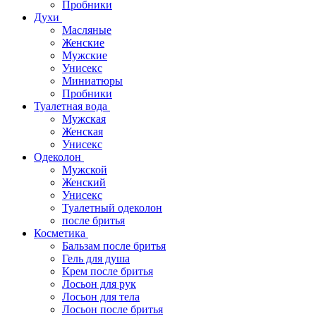
Пробники
Духи
Масляные
Женские
Мужские
Унисекс
Миниатюры
Пробники
Туалетная вода
Мужская
Женская
Унисекс
Одеколон
Мужской
Женский
Унисекс
Туалетный одеколон
после бритья
Косметика
Бальзам после бритья
Гель для душа
Крем после бритья
Лосьон для рук
Лосьон для тела
Лосьон после бритья