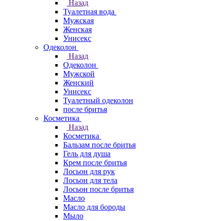
Назад
Туалетная вода
Мужская
Женская
Унисекс
Одеколон
Назад
Одеколон
Мужской
Женский
Унисекс
Туалетный одеколон
после бритья
Косметика
Назад
Косметика
Бальзам после бритья
Гель для душа
Крем после бритья
Лосьон для рук
Лосьон для тела
Лосьон после бритья
Масло
Масло для бороды
Мыло