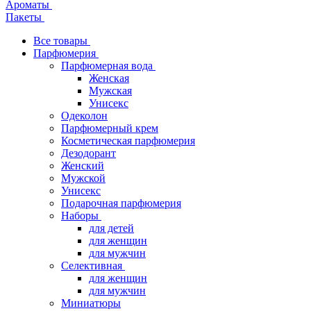
Ароматы
Пакеты
Все товары
Парфюмерия
Парфюмерная вода
Женская
Мужская
Унисекс
Одеколон
Парфюмерный крем
Косметическая парфюмерия
Дезодорант
Женский
Мужской
Унисекс
Подарочная парфюмерия
Наборы
для детей
для женщин
для мужчин
Селективная
для женщин
для мужчин
Миниатюры