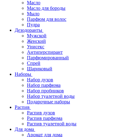
Масло
Масло для бороды
Мыло
Парфюм для волос
Пудра
Дезодоранты
Мужской
Женский
Унисекс
Антиперспирант
Парфюмированный
Спрей
Шариковый
Наборы
Набор духов
Набор парфюма
Набор пробников
Набор туалетной воды
Подарочные наборы
Распив
Распив духов
Распив парфюма
Распив туалетной воды
Для дома
Аромат для дома