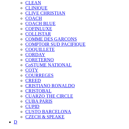
CLEAN
CLINIQUE
CLIVE CHRISTIAN
COACH
COACH BLUE
COFINLUXE
COLLISTAR
COMME DES GARCONS
COMPTOIR SUD PACIFIQUE
COQUILLETE
CORDAY
CORETERNO
CoSTUME NATIONAL
COTY
COURREGES
CREED
CRISTIANO RONALDO
CRISTOBAL
CUARZO THE CIRCLE
CUBA PARIS
CUPID
CUSTO BARCELONA
CZECH & SPEAKE
D