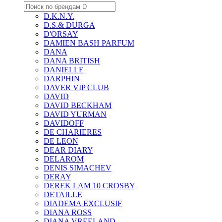
D.K.N.Y.
D.S.& DURGA
D'ORSAY
DAMIEN BASH PARFUM
DANA
DANA BRITISH
DANIELLE
DARPHIN
DAVER VIP CLUB
DAVID
DAVID BECKHAM
DAVID YURMAN
DAVIDOFF
DE CHARIERES
DE LEON
DEAR DIARY
DELAROM
DENIS SIMACHEV
DERAY
DEREK LAM 10 CROSBY
DETAILLE
DIADEMA EXCLUSIF
DIANA ROSS
DIANA VREELAND