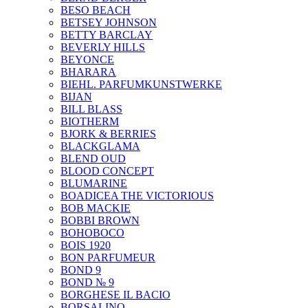
BESO BEACH
BETSEY JOHNSON
BETTY BARCLAY
BEVERLY HILLS
BEYONCE
BHARARA
BIEHL. PARFUMKUNSTWERKE
BIJAN
BILL BLASS
BIOTHERM
BJORK & BERRIES
BLACKGLAMA
BLEND OUD
BLOOD CONCEPT
BLUMARINE
BOADICEA THE VICTORIOUS
BOB MACKIE
BOBBI BROWN
BOHOBOCO
BOIS 1920
BON PARFUMEUR
BOND 9
BOND № 9
BORGHESE IL BACIO
BORSALINO