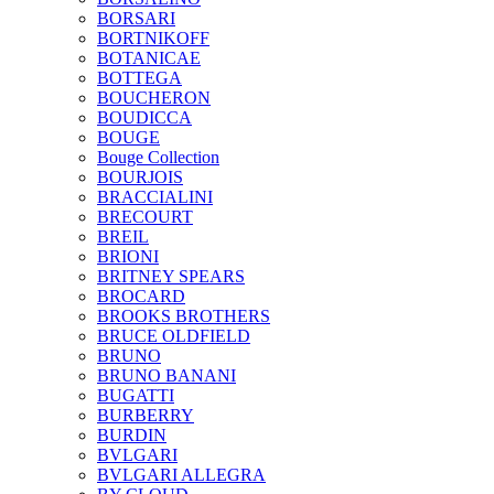
BORSARI
BORTNIKOFF
BOTANICAE
BOTTEGA
BOUCHERON
BOUDICCA
BOUGE
Bouge Collection
BOURJOIS
BRACCIALINI
BRECOURT
BREIL
BRIONI
BRITNEY SPEARS
BROCARD
BROOKS BROTHERS
BRUCE OLDFIELD
BRUNO
BRUNO BANANI
BUGATTI
BURBERRY
BURDIN
BVLGARI
BVLGARI ALLEGRA