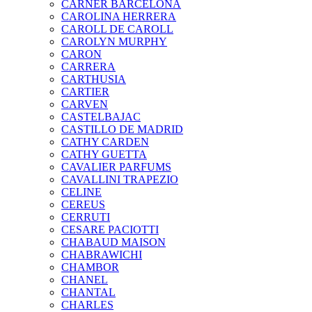
CARNER BARCELONA
CAROLINA HERRERA
CAROLL DE CAROLL
CAROLYN MURPHY
CARON
CARRERA
CARTHUSIA
CARTIER
CARVEN
CASTELBAJAC
CASTILLO DE MADRID
CATHY CARDEN
CATHY GUETTA
CAVALIER PARFUMS
CAVALLINI TRAPEZIO
CELINE
CEREUS
CERRUTI
CESARE PACIOTTI
CHABAUD MAISON
CHABRAWICHI
CHAMBOR
CHANEL
CHANTAL
CHARLES