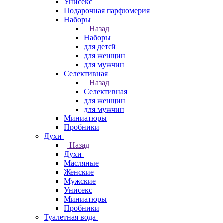
Унисекс
Подарочная парфюмерия
Наборы
Назад
Наборы
для детей
для женщин
для мужчин
Селективная
Назад
Селективная
для женщин
для мужчин
Миниатюры
Пробники
Духи
Назад
Духи
Масляные
Женские
Мужские
Унисекс
Миниатюры
Пробники
Туалетная вода