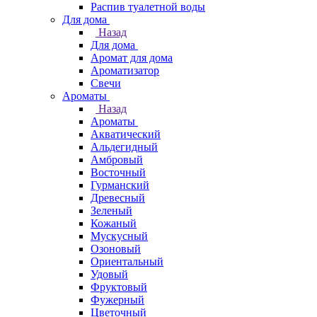
Распив туалетной воды
Для дома
Назад
Для дома
Аромат для дома
Ароматизатор
Свечи
Ароматы
Назад
Ароматы
Акватический
Альдегидный
Амбровый
Восточный
Гурманский
Древесный
Зеленый
Кожаный
Мускусный
Озоновый
Ориентальный
Удовый
Фруктовый
Фужерный
Цветочный