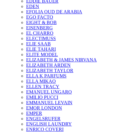
EDDIE BAUER
EDEN
EFOLIA OUD DE ARABIA
EGO FACTO
EIGHT & BOB
EISENBERG
EL CHARRO
ELECTIMUSS
ELIE SAAB
ELIE TAHARI
ELITE MODEL
ELIZABETH & JAMES NIRVANA
ELIZABETH ARDEN
ELIZABETH TAYLOR
ELLA K PARFUMS
ELLA MIKAO
ELLEN TRACY
EMANUEL UNGARO
EMILIO PUCCI
EMMANUEL LEVAIN
EMOR LONDON
EMPER
ENGELSRUFER
ENGLISH LAUNDRY
ENRICO COVERI