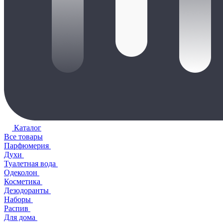
Каталог
Все товары
Парфюмерия
Духи
Туалетная вода
Одеколон
Косметика
Дезодоранты
Наборы
Распив
Для дома