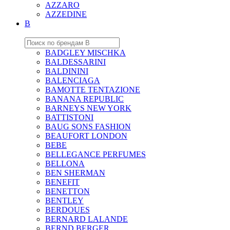
AZZARO
AZZEDINE
B
BADGLEY MISCHKA
BALDESSARINI
BALDININI
BALENCIAGA
BAMOTTE TENTAZIONE
BANANA REPUBLIC
BARNEYS NEW YORK
BATTISTONI
BAUG SONS FASHION
BEAUFORT LONDON
BEBE
BELLEGANCE PERFUMES
BELLONA
BEN SHERMAN
BENEFIT
BENETTON
BENTLEY
BERDOUES
BERNARD LALANDE
BERND BERGER