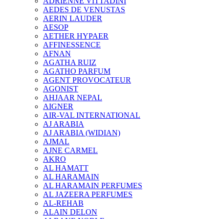
ADRIENNE VITTADINI
AEDES DE VENUSTAS
AERIN LAUDER
AESOP
AETHER HYPAER
AFFINESSENCE
AFNAN
AGATHA RUIZ
AGATHO PARFUM
AGENT PROVOCATEUR
AGONIST
AHJAAR NEPAL
AIGNER
AIR-VAL INTERNATIONAL
AJ ARABIA
AJ ARABIA (WIDIAN)
AJMAL
AJNE CARMEL
AKRO
AL HAMATT
AL HARAMAIN
AL HARAMAIN PERFUMES
AL JAZEERA PERFUMES
AL-REHAB
ALAIN DELON