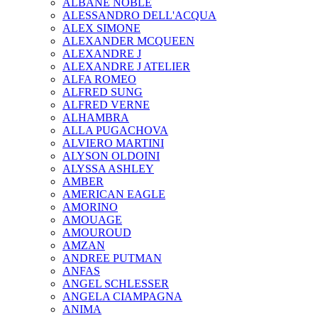
ALBANE NOBLE
ALESSANDRO DELL'ACQUA
ALEX SIMONE
ALEXANDER MCQUEEN
ALEXANDRE J
ALEXANDRE J ATELIER
ALFA ROMEO
ALFRED SUNG
ALFRED VERNE
ALHAMBRA
ALLA PUGACHOVA
ALVIERO MARTINI
ALYSON OLDOINI
ALYSSA ASHLEY
AMBER
AMERICAN EAGLE
AMORINO
AMOUAGE
AMOUROUD
AMZAN
ANDREE PUTMAN
ANFAS
ANGEL SCHLESSER
ANGELA CIAMPAGNA
ANIMA