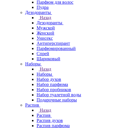
Парфюм для волос
Пудра
Дезодоранты
Назад
Дезодоранты
Мужской
Женский
Унисекс
Антиперспирант
Парфюмированный
Спрей
Шариковый
Наборы
Назад
Наборы
Набор духов
Набор парфюма
Набор пробников
Набор туалетной воды
Подарочные наборы
Распив
Назад
Распив
Распив духов
Распив парфюма