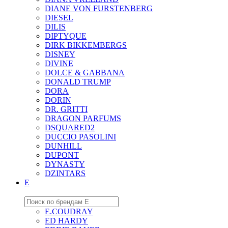
DIANE VON FURSTENBERG
DIESEL
DILIS
DIPTYQUE
DIRK BIKKEMBERGS
DISNEY
DIVINE
DOLCE & GABBANA
DONALD TRUMP
DORA
DORIN
DR. GRITTI
DRAGON PARFUMS
DSQUARED2
DUCCIO PASOLINI
DUNHILL
DUPONT
DYNASTY
DZINTARS
E
E.COUDRAY
ED HARDY