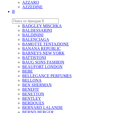
AZZARO
AZZEDINE
B
BADGLEY MISCHKA
BALDESSARINI
BALDININI
BALENCIAGA
BAMOTTE TENTAZIONE
BANANA REPUBLIC
BARNEYS NEW YORK
BATTISTONI
BAUG SONS FASHION
BEAUFORT LONDON
BEBE
BELLEGANCE PERFUMES
BELLONA
BEN SHERMAN
BENEFIT
BENETTON
BENTLEY
BERDOUES
BERNARD LALANDE
BERND BERGER