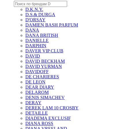
D.K.N.Y.
D.S.& DURGA
D'ORSAY
DAMIEN BASH PARFUM
DANA
DANA BRITISH
DANIELLE
DARPHIN
DAVER VIP CLUB
DAVID
DAVID BECKHAM
DAVID YURMAN
DAVIDOFF
DE CHARIERES
DE LEON
DEAR DIARY
DELAROM
DENIS SIMACHEV
DERAY
DEREK LAM 10 CROSBY
DETAILLE
DIADEMA EXCLUSIF
DIANA ROSS
DIANA VREELAND