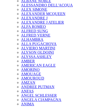
ALBANE NOBLE
ALESSANDRO DELL'ACQUA
ALEX SIMONE
ALEXANDER MCQUEEN
ALEXANDRE J
ALEXANDRE J ATELIER
ALFA ROMEO
ALFRED SUNG
ALFRED VERNE
ALHAMBRA
ALLA PUGACHOVA
ALVIERO MARTINI
ALYSON OLDOINI
ALYSSA ASHLEY
AMBER
AMERICAN EAGLE
AMORINO
AMOUAGE
AMOUROUD
AMZAN
ANDREE PUTMAN
ANFAS
ANGEL SCHLESSER
ANGELA CIAMPAGNA
ANIMA