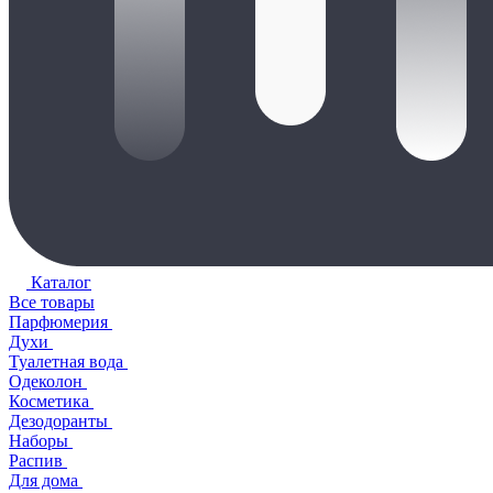
Каталог
Все товары
Парфюмерия
Духи
Туалетная вода
Одеколон
Косметика
Дезодоранты
Наборы
Распив
Для дома