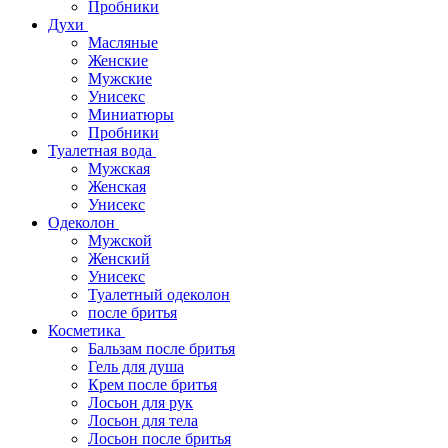
Пробники
Духи
Масляные
Женские
Мужские
Унисекс
Миниатюры
Пробники
Туалетная вода
Мужская
Женская
Унисекс
Одеколон
Мужской
Женский
Унисекс
Туалетный одеколон
после бритья
Косметика
Бальзам после бритья
Гель для душа
Крем после бритья
Лосьон для рук
Лосьон для тела
Лосьон после бритья