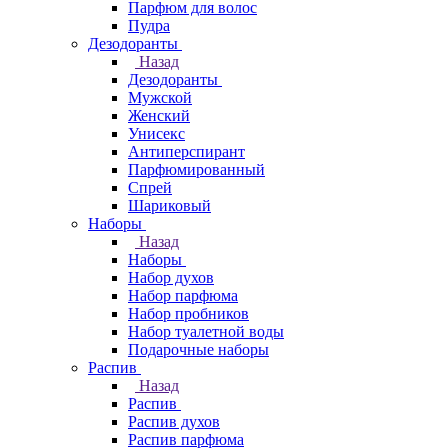
Парфюм для волос
Пудра
Дезодоранты
Назад
Дезодоранты
Мужской
Женский
Унисекс
Антиперспирант
Парфюмированный
Спрей
Шариковый
Наборы
Назад
Наборы
Набор духов
Набор парфюма
Набор пробников
Набор туалетной воды
Подарочные наборы
Распив
Назад
Распив
Распив духов
Распив парфюма