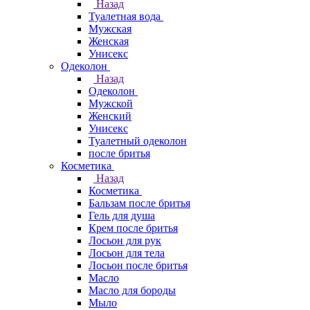
Назад
Туалетная вода
Мужская
Женская
Унисекс
Одеколон
Назад
Одеколон
Мужской
Женский
Унисекс
Туалетный одеколон
после бритья
Косметика
Назад
Косметика
Бальзам после бритья
Гель для душа
Крем после бритья
Лосьон для рук
Лосьон для тела
Лосьон после бритья
Масло
Масло для бороды
Мыло