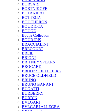
BORSARI
BORTNIKOFF
BOTANICAE
BOTTEGA
BOUCHERON
BOUDICCA
BOUGE
Bouge Collection
BOURJOIS
BRACCIALINI
BRECOURT
BREIL
BRIONI
BRITNEY SPEARS
BROCARD
BROOKS BROTHERS
BRUCE OLDFIELD
BRUNO
BRUNO BANANI
BUGATTI
BURBERRY
BURDIN
BVLGARI
BVLGARI ALLEGRA