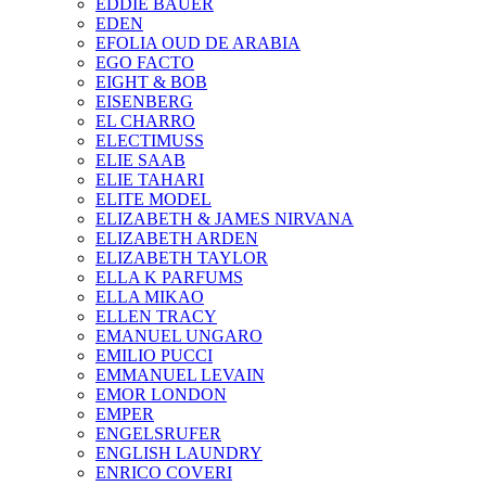
EDDIE BAUER
EDEN
EFOLIA OUD DE ARABIA
EGO FACTO
EIGHT & BOB
EISENBERG
EL CHARRO
ELECTIMUSS
ELIE SAAB
ELIE TAHARI
ELITE MODEL
ELIZABETH & JAMES NIRVANA
ELIZABETH ARDEN
ELIZABETH TAYLOR
ELLA K PARFUMS
ELLA MIKAO
ELLEN TRACY
EMANUEL UNGARO
EMILIO PUCCI
EMMANUEL LEVAIN
EMOR LONDON
EMPER
ENGELSRUFER
ENGLISH LAUNDRY
ENRICO COVERI