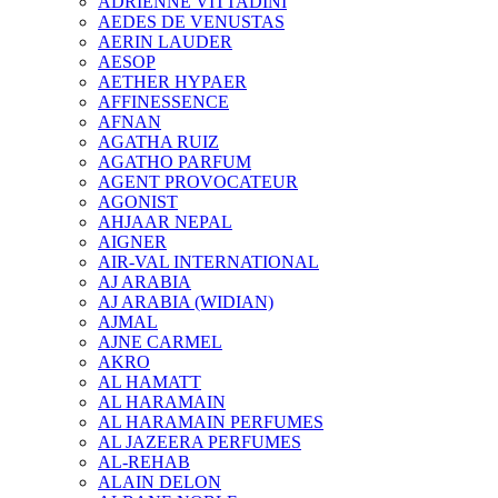
ADRIENNE VITTADINI
AEDES DE VENUSTAS
AERIN LAUDER
AESOP
AETHER HYPAER
AFFINESSENCE
AFNAN
AGATHA RUIZ
AGATHO PARFUM
AGENT PROVOCATEUR
AGONIST
AHJAAR NEPAL
AIGNER
AIR-VAL INTERNATIONAL
AJ ARABIA
AJ ARABIA (WIDIAN)
AJMAL
AJNE CARMEL
AKRO
AL HAMATT
AL HARAMAIN
AL HARAMAIN PERFUMES
AL JAZEERA PERFUMES
AL-REHAB
ALAIN DELON