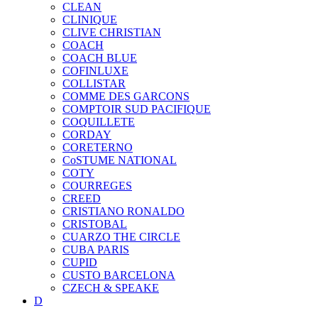
CLEAN
CLINIQUE
CLIVE CHRISTIAN
COACH
COACH BLUE
COFINLUXE
COLLISTAR
COMME DES GARCONS
COMPTOIR SUD PACIFIQUE
COQUILLETE
CORDAY
CORETERNO
CoSTUME NATIONAL
COTY
COURREGES
CREED
CRISTIANO RONALDO
CRISTOBAL
CUARZO THE CIRCLE
CUBA PARIS
CUPID
CUSTO BARCELONA
CZECH & SPEAKE
D