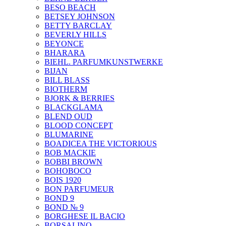
BESO BEACH
BETSEY JOHNSON
BETTY BARCLAY
BEVERLY HILLS
BEYONCE
BHARARA
BIEHL. PARFUMKUNSTWERKE
BIJAN
BILL BLASS
BIOTHERM
BJORK & BERRIES
BLACKGLAMA
BLEND OUD
BLOOD CONCEPT
BLUMARINE
BOADICEA THE VICTORIOUS
BOB MACKIE
BOBBI BROWN
BOHOBOCO
BOIS 1920
BON PARFUMEUR
BOND 9
BOND № 9
BORGHESE IL BACIO
BORSALINO