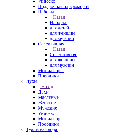
Унисекс
Подарочная парфюмерия
Наборы
Назад
Наборы
для детей
для женщин
для мужчин
Селективная
Назад
Селективная
для женщин
для мужчин
Миниатюры
Пробники
Духи
Назад
Духи
Масляные
Женские
Мужские
Унисекс
Миниатюры
Пробники
Туалетная вода