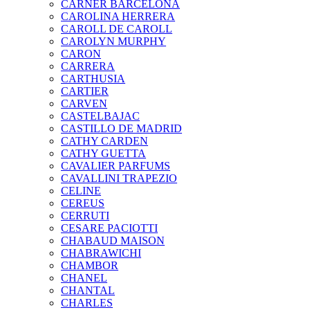
CARNER BARCELONA
CAROLINA HERRERA
CAROLL DE CAROLL
CAROLYN MURPHY
CARON
CARRERA
CARTHUSIA
CARTIER
CARVEN
CASTELBAJAC
CASTILLO DE MADRID
CATHY CARDEN
CATHY GUETTA
CAVALIER PARFUMS
CAVALLINI TRAPEZIO
CELINE
CEREUS
CERRUTI
CESARE PACIOTTI
CHABAUD MAISON
CHABRAWICHI
CHAMBOR
CHANEL
CHANTAL
CHARLES