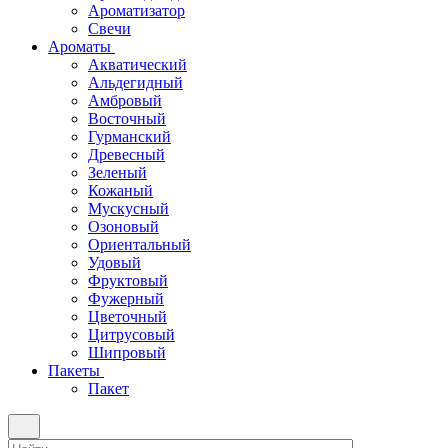
Ароматизатор
Свечи
Ароматы
Акватический
Альдегидный
Амбровый
Восточный
Гурманский
Древесный
Зеленый
Кожаный
Мускусный
Озоновый
Ориентальный
Удовый
Фруктовый
Фужерный
Цветочный
Цитрусовый
Шипровый
Пакеты
Пакет