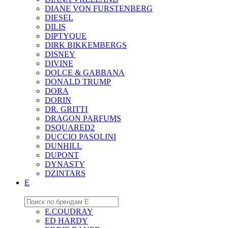
DIANE VON FURSTENBERG
DIESEL
DILIS
DIPTYQUE
DIRK BIKKEMBERGS
DISNEY
DIVINE
DOLCE & GABBANA
DONALD TRUMP
DORA
DORIN
DR. GRITTI
DRAGON PARFUMS
DSQUARED2
DUCCIO PASOLINI
DUNHILL
DUPONT
DYNASTY
DZINTARS
E
E.COUDRAY
ED HARDY