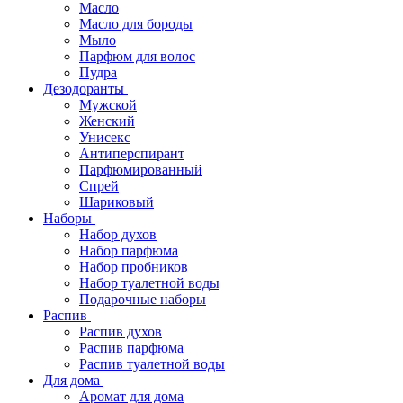
Масло
Масло для бороды
Мыло
Парфюм для волос
Пудра
Дезодоранты
Мужской
Женский
Унисекс
Антиперспирант
Парфюмированный
Спрей
Шариковый
Наборы
Набор духов
Набор парфюма
Набор пробников
Набор туалетной воды
Подарочные наборы
Распив
Распив духов
Распив парфюма
Распив туалетной воды
Для дома
Аромат для дома