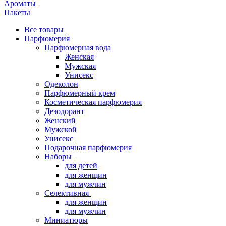
Ароматы
Пакеты
Все товары
Парфюмерия
Парфюмерная вода
Женская
Мужская
Унисекс
Одеколон
Парфюмерный крем
Косметическая парфюмерия
Дезодорант
Женский
Мужской
Унисекс
Подарочная парфюмерия
Наборы
для детей
для женщин
для мужчин
Селективная
для женщин
для мужчин
Миниатюры