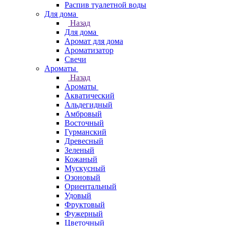
Распив туалетной воды
Для дома
Назад
Для дома
Аромат для дома
Ароматизатор
Свечи
Ароматы
Назад
Ароматы
Акватический
Альдегидный
Амбровый
Восточный
Гурманский
Древесный
Зеленый
Кожаный
Мускусный
Озоновый
Ориентальный
Удовый
Фруктовый
Фужерный
Цветочный