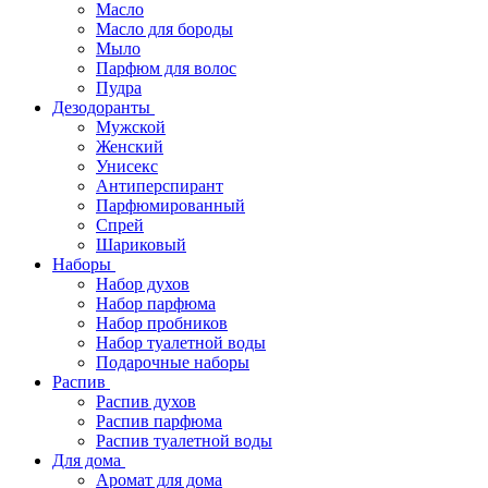
Масло
Масло для бороды
Мыло
Парфюм для волос
Пудра
Дезодоранты
Мужской
Женский
Унисекс
Антиперспирант
Парфюмированный
Спрей
Шариковый
Наборы
Набор духов
Набор парфюма
Набор пробников
Набор туалетной воды
Подарочные наборы
Распив
Распив духов
Распив парфюма
Распив туалетной воды
Для дома
Аромат для дома