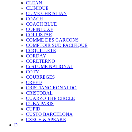
CLEAN
CLINIQUE
CLIVE CHRISTIAN
COACH
COACH BLUE
COFINLUXE
COLLISTAR
COMME DES GARCONS
COMPTOIR SUD PACIFIQUE
COQUILLETE
CORDAY
CORETERNO
CoSTUME NATIONAL
COTY
COURREGES
CREED
CRISTIANO RONALDO
CRISTOBAL
CUARZO THE CIRCLE
CUBA PARIS
CUPID
CUSTO BARCELONA
CZECH & SPEAKE
D