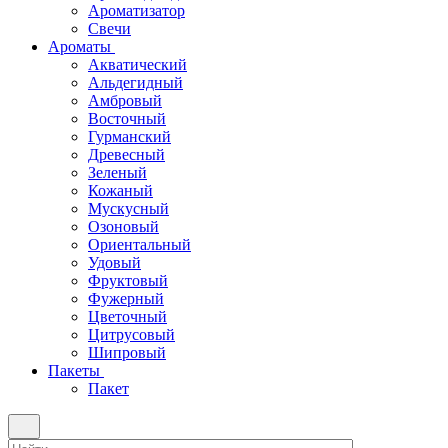
Ароматизатор
Свечи
Ароматы
Акватический
Альдегидный
Амбровый
Восточный
Гурманский
Древесный
Зеленый
Кожаный
Мускусный
Озоновый
Ориентальный
Удовый
Фруктовый
Фужерный
Цветочный
Цитрусовый
Шипровый
Пакеты
Пакет