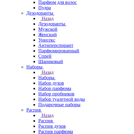
Парфюм для волос
Пудра
Дезодоранты
Назад
Дезодоранты
Мужской
Женский
Унисекс
Антиперспирант
Парфюмированный
Спрей
Шариковый
Наборы
Назад
Наборы
Набор духов
Набор парфюма
Набор пробников
Набор туалетной воды
Подарочные наборы
Распив
Назад
Распив
Распив духов
Распив парфюма