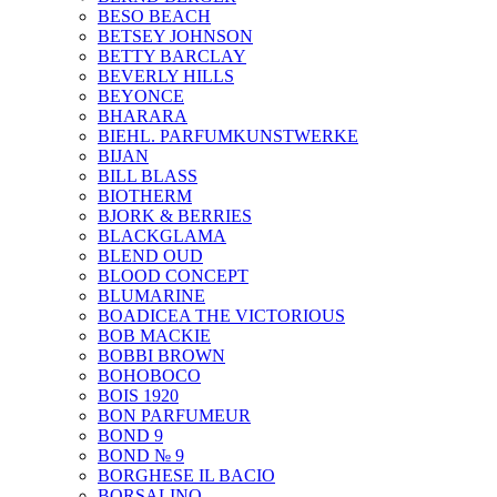
BESO BEACH
BETSEY JOHNSON
BETTY BARCLAY
BEVERLY HILLS
BEYONCE
BHARARA
BIEHL. PARFUMKUNSTWERKE
BIJAN
BILL BLASS
BIOTHERM
BJORK & BERRIES
BLACKGLAMA
BLEND OUD
BLOOD CONCEPT
BLUMARINE
BOADICEA THE VICTORIOUS
BOB MACKIE
BOBBI BROWN
BOHOBOCO
BOIS 1920
BON PARFUMEUR
BOND 9
BOND № 9
BORGHESE IL BACIO
BORSALINO