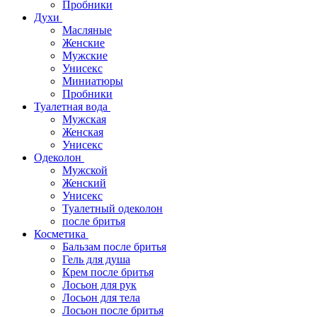
Пробники
Духи
Масляные
Женские
Мужские
Унисекс
Миниатюры
Пробники
Туалетная вода
Мужская
Женская
Унисекс
Одеколон
Мужской
Женский
Унисекс
Туалетный одеколон
после бритья
Косметика
Бальзам после бритья
Гель для душа
Крем после бритья
Лосьон для рук
Лосьон для тела
Лосьон после бритья