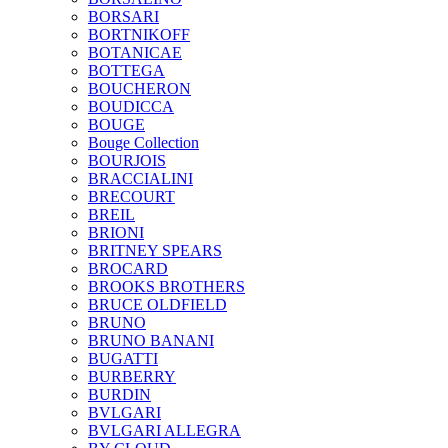
BORSARI
BORTNIKOFF
BOTANICAE
BOTTEGA
BOUCHERON
BOUDICCA
BOUGE
Bouge Collection
BOURJOIS
BRACCIALINI
BRECOURT
BREIL
BRIONI
BRITNEY SPEARS
BROCARD
BROOKS BROTHERS
BRUCE OLDFIELD
BRUNO
BRUNO BANANI
BUGATTI
BURBERRY
BURDIN
BVLGARI
BVLGARI ALLEGRA