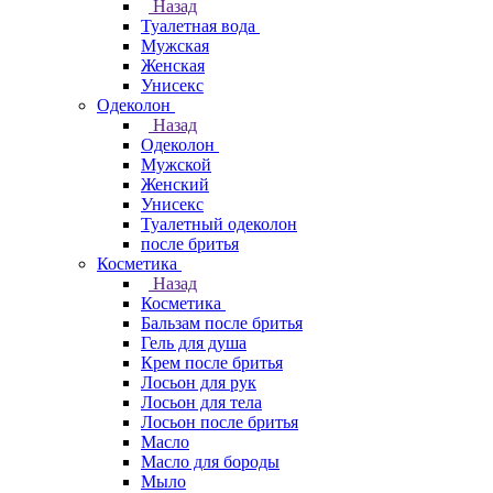
Назад
Туалетная вода
Мужская
Женская
Унисекс
Одеколон
Назад
Одеколон
Мужской
Женский
Унисекс
Туалетный одеколон
после бритья
Косметика
Назад
Косметика
Бальзам после бритья
Гель для душа
Крем после бритья
Лосьон для рук
Лосьон для тела
Лосьон после бритья
Масло
Масло для бороды
Мыло