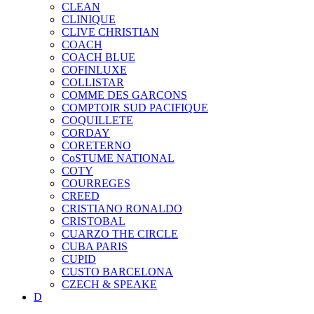
CLEAN
CLINIQUE
CLIVE CHRISTIAN
COACH
COACH BLUE
COFINLUXE
COLLISTAR
COMME DES GARCONS
COMPTOIR SUD PACIFIQUE
COQUILLETE
CORDAY
CORETERNO
CoSTUME NATIONAL
COTY
COURREGES
CREED
CRISTIANO RONALDO
CRISTOBAL
CUARZO THE CIRCLE
CUBA PARIS
CUPID
CUSTO BARCELONA
CZECH & SPEAKE
D