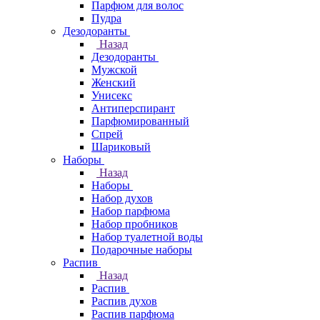
Парфюм для волос
Пудра
Дезодоранты
Назад
Дезодоранты
Мужской
Женский
Унисекс
Антиперспирант
Парфюмированный
Спрей
Шариковый
Наборы
Назад
Наборы
Набор духов
Набор парфюма
Набор пробников
Набор туалетной воды
Подарочные наборы
Распив
Назад
Распив
Распив духов
Распив парфюма