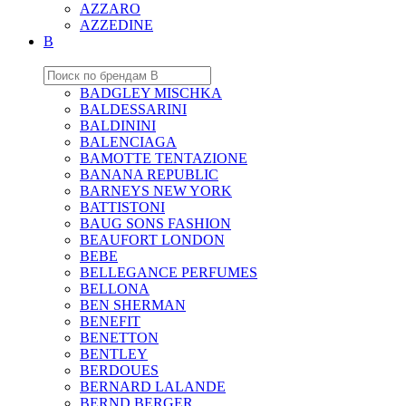
AZZARO
AZZEDINE
B
BADGLEY MISCHKA
BALDESSARINI
BALDININI
BALENCIAGA
BAMOTTE TENTAZIONE
BANANA REPUBLIC
BARNEYS NEW YORK
BATTISTONI
BAUG SONS FASHION
BEAUFORT LONDON
BEBE
BELLEGANCE PERFUMES
BELLONA
BEN SHERMAN
BENEFIT
BENETTON
BENTLEY
BERDOUES
BERNARD LALANDE
BERND BERGER