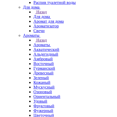
Распив туалетной воды
Для дома
Назад
Для дома
Аромат для дома
Ароматизатор
Свечи
Ароматы
Назад
Ароматы
Акватический
Альдегидный
Амбровый
Восточный
Гурманский
Древесный
Зеленый
Кожаный
Мускусный
Озоновый
Ориентальный
Удовый
Фруктовый
Фужерный
Цветочный