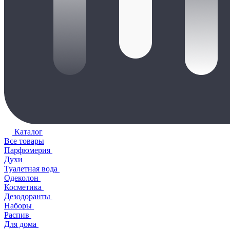
Каталог
Все товары
Парфюмерия
Духи
Туалетная вода
Одеколон
Косметика
Дезодоранты
Наборы
Распив
Для дома