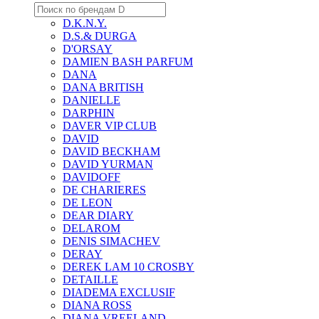
D.K.N.Y.
D.S.& DURGA
D'ORSAY
DAMIEN BASH PARFUM
DANA
DANA BRITISH
DANIELLE
DARPHIN
DAVER VIP CLUB
DAVID
DAVID BECKHAM
DAVID YURMAN
DAVIDOFF
DE CHARIERES
DE LEON
DEAR DIARY
DELAROM
DENIS SIMACHEV
DERAY
DEREK LAM 10 CROSBY
DETAILLE
DIADEMA EXCLUSIF
DIANA ROSS
DIANA VREELAND