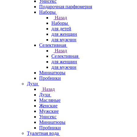
Унисекс
Подарочная парфюмерия
Наборы
Назад
Наборы
для детей
для женщин
для мужчин
Селективная
Назад
Селективная
для женщин
для мужчин
Миниатюры
Пробники
Духи
Назад
Духи
Масляные
Женские
Мужские
Унисекс
Миниатюры
Пробники
Туалетная вода