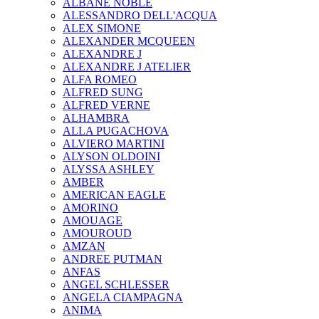
ALBANE NOBLE
ALESSANDRO DELL'ACQUA
ALEX SIMONE
ALEXANDER MCQUEEN
ALEXANDRE J
ALEXANDRE J ATELIER
ALFA ROMEO
ALFRED SUNG
ALFRED VERNE
ALHAMBRA
ALLA PUGACHOVA
ALVIERO MARTINI
ALYSON OLDOINI
ALYSSA ASHLEY
AMBER
AMERICAN EAGLE
AMORINO
AMOUAGE
AMOUROUD
AMZAN
ANDREE PUTMAN
ANFAS
ANGEL SCHLESSER
ANGELA CIAMPAGNA
ANIMA