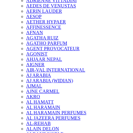
ADRIENNE VITTADINI
AEDES DE VENUSTAS
AERIN LAUDER
AESOP
AETHER HYPAER
AFFINESSENCE
AFNAN
AGATHA RUIZ
AGATHO PARFUM
AGENT PROVOCATEUR
AGONIST
AHJAAR NEPAL
AIGNER
AIR-VAL INTERNATIONAL
AJ ARABIA
AJ ARABIA (WIDIAN)
AJMAL
AJNE CARMEL
AKRO
AL HAMATT
AL HARAMAIN
AL HARAMAIN PERFUMES
AL JAZEERA PERFUMES
AL-REHAB
ALAIN DELON