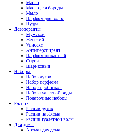
Масло
Масло для бороды
Мыло
Парфюм для волос
Пудра
Дезодоранты
Мужской
Женский
Унисекс
Антиперспирант
Парфюмированный
Спрей
Шариковый
Наборы
Набор духов
Набор парфюма
Набор пробников
Набор туалетной воды
Подарочные наборы
Распив
Распив духов
Распив парфюма
Распив туалетной воды
Для дома
Аромат для дома