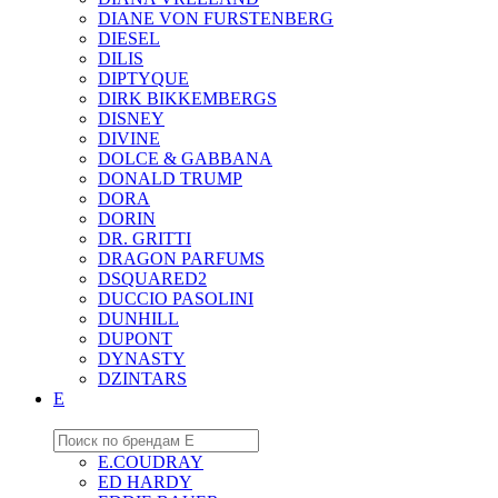
DIANE VON FURSTENBERG
DIESEL
DILIS
DIPTYQUE
DIRK BIKKEMBERGS
DISNEY
DIVINE
DOLCE & GABBANA
DONALD TRUMP
DORA
DORIN
DR. GRITTI
DRAGON PARFUMS
DSQUARED2
DUCCIO PASOLINI
DUNHILL
DUPONT
DYNASTY
DZINTARS
E
E.COUDRAY
ED HARDY