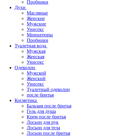
Пробники
Духи
Масляные
Женские
Мужские
Унисекс
Миниатюры
Пробники
Туалетная вода
Мужская
Женская
Унисекс
Одеколон
Мужской
Женский
Унисекс
Туалетный одеколон
после бритья
Косметика
Бальзам после бритья
Гель для душа
Крем после бритья
Лосьон для рук
Лосьон для тела
Лосьон после бритья