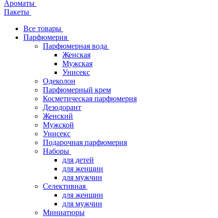
Ароматы
Пакеты
Все товары
Парфюмерия
Парфюмерная вода
Женская
Мужская
Унисекс
Одеколон
Парфюмерный крем
Косметическая парфюмерия
Дезодорант
Женский
Мужской
Унисекс
Подарочная парфюмерия
Наборы
для детей
для женщин
для мужчин
Селективная
для женщин
для мужчин
Миниатюры