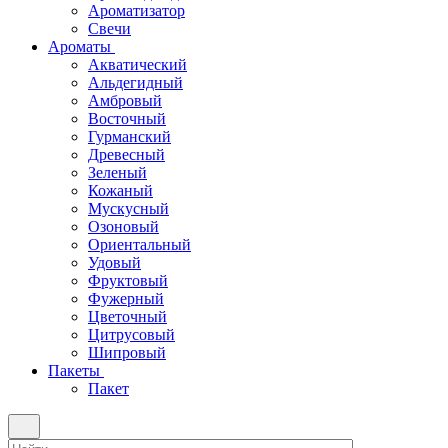
Ароматизатор
Свечи
Ароматы
Акватический
Альдегидный
Амбровый
Восточный
Гурманский
Древесный
Зеленый
Кожаный
Мускусный
Озоновый
Ориентальный
Удовый
Фруктовый
Фужерный
Цветочный
Цитрусовый
Шипровый
Пакеты
Пакет