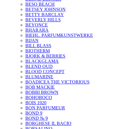
BESO BEACH
BETSEY JOHNSON
BETTY BARCLAY
BEVERLY HILLS
BEYONCE
BHARARA
BIEHL. PARFUMKUNSTWERKE
BIJAN
BILL BLASS
BIOTHERM
BJORK & BERRIES
BLACKGLAMA
BLEND OUD
BLOOD CONCEPT
BLUMARINE
BOADICEA THE VICTORIOUS
BOB MACKIE
BOBBI BROWN
BOHOBOCO
BOIS 1920
BON PARFUMEUR
BOND 9
BOND № 9
BORGHESE IL BACIO
BORSALINO