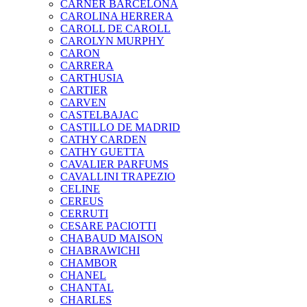
CARNER BARCELONA
CAROLINA HERRERA
CAROLL DE CAROLL
CAROLYN MURPHY
CARON
CARRERA
CARTHUSIA
CARTIER
CARVEN
CASTELBAJAC
CASTILLO DE MADRID
CATHY CARDEN
CATHY GUETTA
CAVALIER PARFUMS
CAVALLINI TRAPEZIO
CELINE
CEREUS
CERRUTI
CESARE PACIOTTI
CHABAUD MAISON
CHABRAWICHI
CHAMBOR
CHANEL
CHANTAL
CHARLES