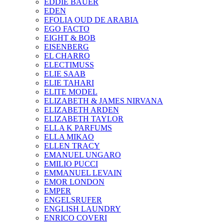
EDDIE BAUER
EDEN
EFOLIA OUD DE ARABIA
EGO FACTO
EIGHT & BOB
EISENBERG
EL CHARRO
ELECTIMUSS
ELIE SAAB
ELIE TAHARI
ELITE MODEL
ELIZABETH & JAMES NIRVANA
ELIZABETH ARDEN
ELIZABETH TAYLOR
ELLA K PARFUMS
ELLA MIKAO
ELLEN TRACY
EMANUEL UNGARO
EMILIO PUCCI
EMMANUEL LEVAIN
EMOR LONDON
EMPER
ENGELSRUFER
ENGLISH LAUNDRY
ENRICO COVERI