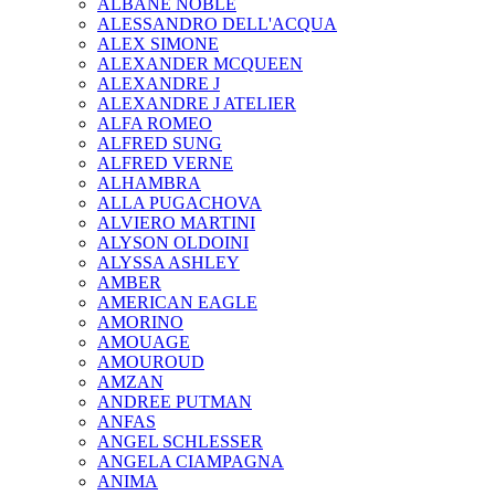
ALBANE NOBLE
ALESSANDRO DELL'ACQUA
ALEX SIMONE
ALEXANDER MCQUEEN
ALEXANDRE J
ALEXANDRE J ATELIER
ALFA ROMEO
ALFRED SUNG
ALFRED VERNE
ALHAMBRA
ALLA PUGACHOVA
ALVIERO MARTINI
ALYSON OLDOINI
ALYSSA ASHLEY
AMBER
AMERICAN EAGLE
AMORINO
AMOUAGE
AMOUROUD
AMZAN
ANDREE PUTMAN
ANFAS
ANGEL SCHLESSER
ANGELA CIAMPAGNA
ANIMA