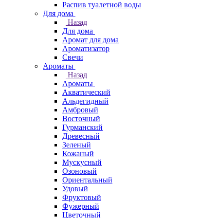
Распив туалетной воды
Для дома
Назад
Для дома
Аромат для дома
Ароматизатор
Свечи
Ароматы
Назад
Ароматы
Акватический
Альдегидный
Амбровый
Восточный
Гурманский
Древесный
Зеленый
Кожаный
Мускусный
Озоновый
Ориентальный
Удовый
Фруктовый
Фужерный
Цветочный