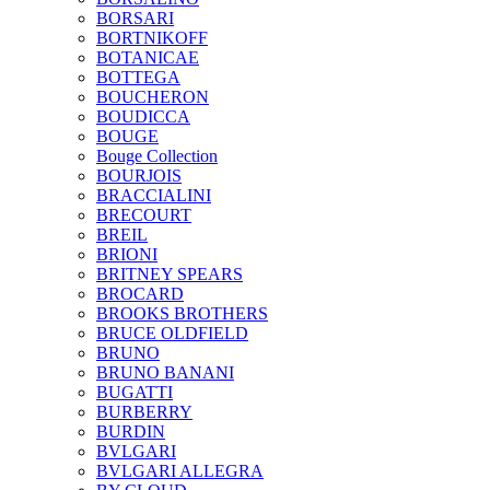
BORSARI
BORTNIKOFF
BOTANICAE
BOTTEGA
BOUCHERON
BOUDICCA
BOUGE
Bouge Collection
BOURJOIS
BRACCIALINI
BRECOURT
BREIL
BRIONI
BRITNEY SPEARS
BROCARD
BROOKS BROTHERS
BRUCE OLDFIELD
BRUNO
BRUNO BANANI
BUGATTI
BURBERRY
BURDIN
BVLGARI
BVLGARI ALLEGRA