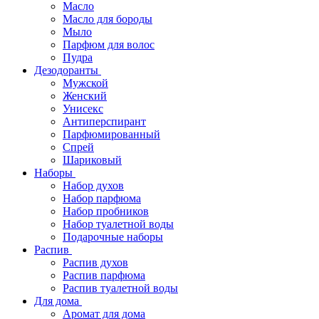
Масло
Масло для бороды
Мыло
Парфюм для волос
Пудра
Дезодоранты
Мужской
Женский
Унисекс
Антиперспирант
Парфюмированный
Спрей
Шариковый
Наборы
Набор духов
Набор парфюма
Набор пробников
Набор туалетной воды
Подарочные наборы
Распив
Распив духов
Распив парфюма
Распив туалетной воды
Для дома
Аромат для дома