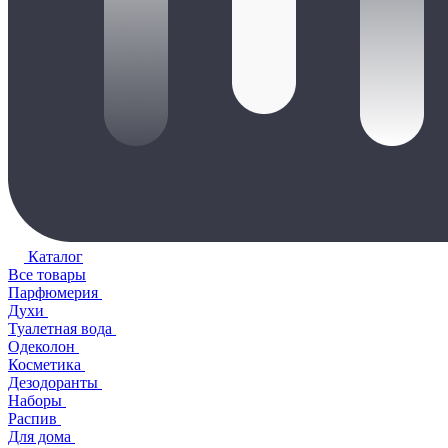
Каталог
Все товары
Парфюмерия
Духи
Туалетная вода
Одеколон
Косметика
Дезодоранты
Наборы
Распив
Для дома