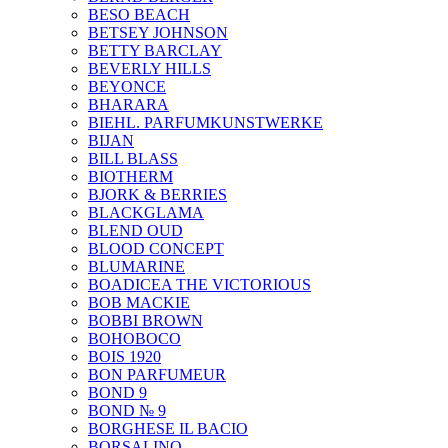
BESO BEACH
BETSEY JOHNSON
BETTY BARCLAY
BEVERLY HILLS
BEYONCE
BHARARA
BIEHL. PARFUMKUNSTWERKE
BIJAN
BILL BLASS
BIOTHERM
BJORK & BERRIES
BLACKGLAMA
BLEND OUD
BLOOD CONCEPT
BLUMARINE
BOADICEA THE VICTORIOUS
BOB MACKIE
BOBBI BROWN
BOHOBOCO
BOIS 1920
BON PARFUMEUR
BOND 9
BOND № 9
BORGHESE IL BACIO
BORSALINO