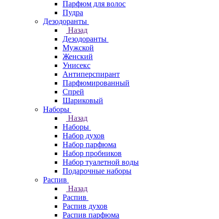
Парфюм для волос
Пудра
Дезодоранты
Назад
Дезодоранты
Мужской
Женский
Унисекс
Антиперспирант
Парфюмированный
Спрей
Шариковый
Наборы
Назад
Наборы
Набор духов
Набор парфюма
Набор пробников
Набор туалетной воды
Подарочные наборы
Распив
Назад
Распив
Распив духов
Распив парфюма