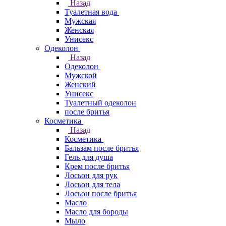
Назад
Туалетная вода
Мужская
Женская
Унисекс
Одеколон
Назад
Одеколон
Мужской
Женский
Унисекс
Туалетный одеколон
после бритья
Косметика
Назад
Косметика
Бальзам после бритья
Гель для душа
Крем после бритья
Лосьон для рук
Лосьон для тела
Лосьон после бритья
Масло
Масло для бороды
Мыло