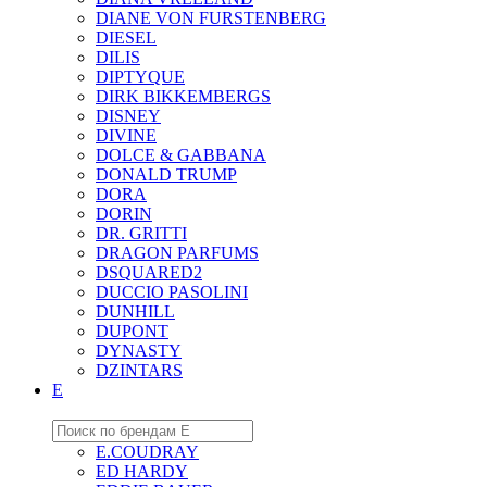
DIANE VON FURSTENBERG
DIESEL
DILIS
DIPTYQUE
DIRK BIKKEMBERGS
DISNEY
DIVINE
DOLCE & GABBANA
DONALD TRUMP
DORA
DORIN
DR. GRITTI
DRAGON PARFUMS
DSQUARED2
DUCCIO PASOLINI
DUNHILL
DUPONT
DYNASTY
DZINTARS
E
E.COUDRAY
ED HARDY