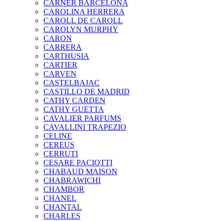
CARNER BARCELONA
CAROLINA HERRERA
CAROLL DE CAROLL
CAROLYN MURPHY
CARON
CARRERA
CARTHUSIA
CARTIER
CARVEN
CASTELBAJAC
CASTILLO DE MADRID
CATHY CARDEN
CATHY GUETTA
CAVALIER PARFUMS
CAVALLINI TRAPEZIO
CELINE
CEREUS
CERRUTI
CESARE PACIOTTI
CHABAUD MAISON
CHABRAWICHI
CHAMBOR
CHANEL
CHANTAL
CHARLES