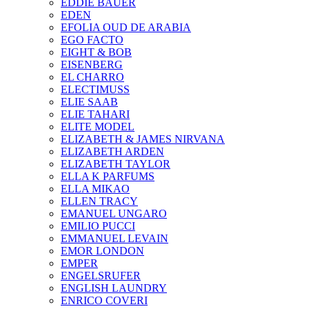
EDDIE BAUER
EDEN
EFOLIA OUD DE ARABIA
EGO FACTO
EIGHT & BOB
EISENBERG
EL CHARRO
ELECTIMUSS
ELIE SAAB
ELIE TAHARI
ELITE MODEL
ELIZABETH & JAMES NIRVANA
ELIZABETH ARDEN
ELIZABETH TAYLOR
ELLA K PARFUMS
ELLA MIKAO
ELLEN TRACY
EMANUEL UNGARO
EMILIO PUCCI
EMMANUEL LEVAIN
EMOR LONDON
EMPER
ENGELSRUFER
ENGLISH LAUNDRY
ENRICO COVERI