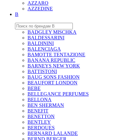
AZZARO
AZZEDINE
B
BADGLEY MISCHKA
BALDESSARINI
BALDININI
BALENCIAGA
BAMOTTE TENTAZIONE
BANANA REPUBLIC
BARNEYS NEW YORK
BATTISTONI
BAUG SONS FASHION
BEAUFORT LONDON
BEBE
BELLEGANCE PERFUMES
BELLONA
BEN SHERMAN
BENEFIT
BENETTON
BENTLEY
BERDOUES
BERNARD LALANDE
BERND BERGER