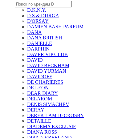
D.K.N.Y.
D.S.& DURGA
D'ORSAY
DAMIEN BASH PARFUM
DANA
DANA BRITISH
DANIELLE
DARPHIN
DAVER VIP CLUB
DAVID
DAVID BECKHAM
DAVID YURMAN
DAVIDOFF
DE CHARIERES
DE LEON
DEAR DIARY
DELAROM
DENIS SIMACHEV
DERAY
DEREK LAM 10 CROSBY
DETAILLE
DIADEMA EXCLUSIF
DIANA ROSS
DIANA VREELAND