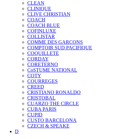
CLEAN
CLINIQUE
CLIVE CHRISTIAN
COACH
COACH BLUE
COFINLUXE
COLLISTAR
COMME DES GARCONS
COMPTOIR SUD PACIFIQUE
COQUILLETE
CORDAY
CORETERNO
CoSTUME NATIONAL
COTY
COURREGES
CREED
CRISTIANO RONALDO
CRISTOBAL
CUARZO THE CIRCLE
CUBA PARIS
CUPID
CUSTO BARCELONA
CZECH & SPEAKE
D