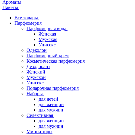
Ароматы
Пакеты
Все товары
Парфюмерия
Парфюмерная вода
Женская
Мужская
Унисекс
Одеколон
Парфюмерный крем
Косметическая парфюмерия
Дезодорант
Женский
Мужской
Унисекс
Подарочная парфюмерия
Наборы
для детей
для женщин
для мужчин
Селективная
для женщин
для мужчин
Миниатюры