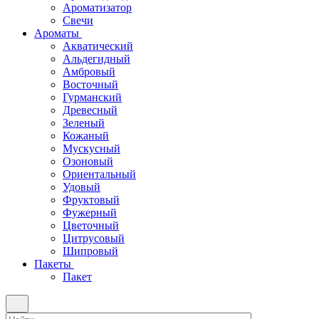
Ароматизатор
Свечи
Ароматы
Акватический
Альдегидный
Амбровый
Восточный
Гурманский
Древесный
Зеленый
Кожаный
Мускусный
Озоновый
Ориентальный
Удовый
Фруктовый
Фужерный
Цветочный
Цитрусовый
Шипровый
Пакеты
Пакет