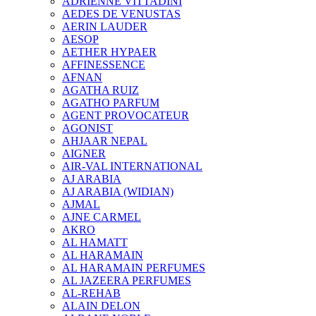
ADRIENNE VITTADINI
AEDES DE VENUSTAS
AERIN LAUDER
AESOP
AETHER HYPAER
AFFINESSENCE
AFNAN
AGATHA RUIZ
AGATHO PARFUM
AGENT PROVOCATEUR
AGONIST
AHJAAR NEPAL
AIGNER
AIR-VAL INTERNATIONAL
AJ ARABIA
AJ ARABIA (WIDIAN)
AJMAL
AJNE CARMEL
AKRO
AL HAMATT
AL HARAMAIN
AL HARAMAIN PERFUMES
AL JAZEERA PERFUMES
AL-REHAB
ALAIN DELON