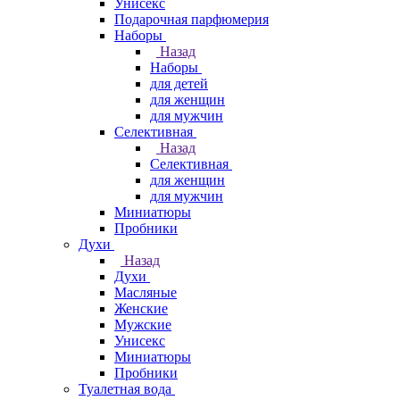
Унисекс
Подарочная парфюмерия
Наборы
Назад
Наборы
для детей
для женщин
для мужчин
Селективная
Назад
Селективная
для женщин
для мужчин
Миниатюры
Пробники
Духи
Назад
Духи
Масляные
Женские
Мужские
Унисекс
Миниатюры
Пробники
Туалетная вода