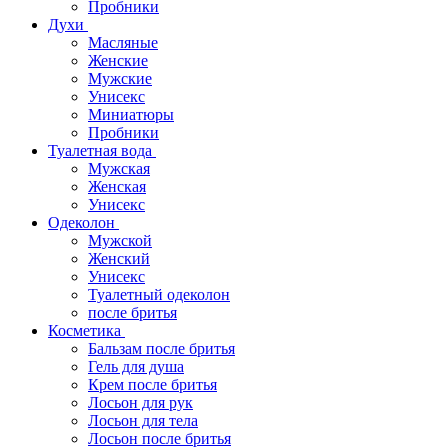
Пробники
Духи
Масляные
Женские
Мужские
Унисекс
Миниатюры
Пробники
Туалетная вода
Мужская
Женская
Унисекс
Одеколон
Мужской
Женский
Унисекс
Туалетный одеколон
после бритья
Косметика
Бальзам после бритья
Гель для душа
Крем после бритья
Лосьон для рук
Лосьон для тела
Лосьон после бритья