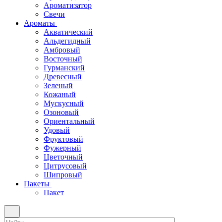
Ароматизатор
Свечи
Ароматы
Акватический
Альдегидный
Амбровый
Восточный
Гурманский
Древесный
Зеленый
Кожаный
Мускусный
Озоновый
Ориентальный
Удовый
Фруктовый
Фужерный
Цветочный
Цитрусовый
Шипровый
Пакеты
Пакет