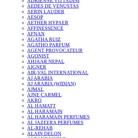
ADRIENNE VITTADINI
AEDES DE VENUSTAS
AERIN LAUDER
AESOP
AETHER HYPAER
AFFINESSENCE
AFNAN
AGATHA RUIZ
AGATHO PARFUM
AGENT PROVOCATEUR
AGONIST
AHJAAR NEPAL
AIGNER
AIR-VAL INTERNATIONAL
AJ ARABIA
AJ ARABIA (WIDIAN)
AJMAL
AJNE CARMEL
AKRO
AL HAMATT
AL HARAMAIN
AL HARAMAIN PERFUMES
AL JAZEERA PERFUMES
AL-REHAB
ALAIN DELON