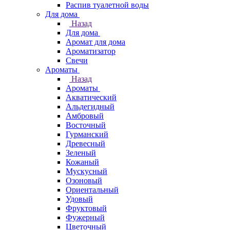
Распив туалетной воды
Для дома
Назад
Для дома
Аромат для дома
Ароматизатор
Свечи
Ароматы
Назад
Ароматы
Акватический
Альдегидный
Амбровый
Восточный
Гурманский
Древесный
Зеленый
Кожаный
Мускусный
Озоновый
Ориентальный
Удовый
Фруктовый
Фужерный
Цветочный