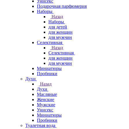
Унисекс
Подарочная парфюмерия
Наборы
Назад
Наборы
для детей
для женщин
для мужчин
Селективная
Назад
Селективная
для женщин
для мужчин
Миниатюры
Пробники
Духи
Назад
Духи
Масляные
Женские
Мужские
Унисекс
Миниатюры
Пробники
Туалетная вода