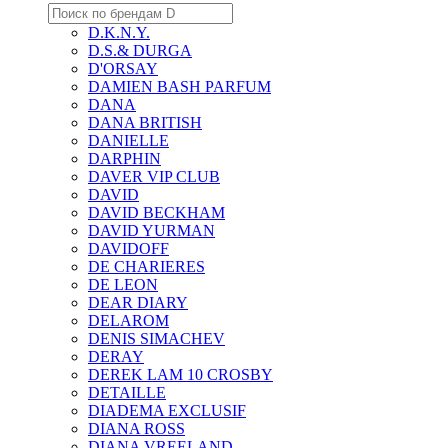
D.K.N.Y.
D.S.& DURGA
D'ORSAY
DAMIEN BASH PARFUM
DANA
DANA BRITISH
DANIELLE
DARPHIN
DAVER VIP CLUB
DAVID
DAVID BECKHAM
DAVID YURMAN
DAVIDOFF
DE CHARIERES
DE LEON
DEAR DIARY
DELAROM
DENIS SIMACHEV
DERAY
DEREK LAM 10 CROSBY
DETAILLE
DIADEMA EXCLUSIF
DIANA ROSS
DIANA VREELAND