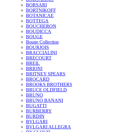
BORSARI
BORTNIKOFF
BOTANICAE
BOTTEGA
BOUCHERON
BOUDICCA
BOUGE
Bouge Collection
BOURJOIS
BRACCIALINI
BRECOURT
BREIL
BRIONI
BRITNEY SPEARS
BROCARD
BROOKS BROTHERS
BRUCE OLDFIELD
BRUNO
BRUNO BANANI
BUGATTI
BURBERRY
BURDIN
BVLGARI
BVLGARI ALLEGRA