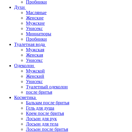
Пробники
Духи
Масляные
Женские
Мужские
Унисекс
Миниатюры
Пробники
Туалетная вода
Мужская
Женская
Унисекс
Одеколон
Мужской
Женский
Унисекс
Туалетный одеколон
после бритья
Косметика
Бальзам после бритья
Гель для душа
Крем после бритья
Лосьон для рук
Лосьон для тела
Лосьон после бритья