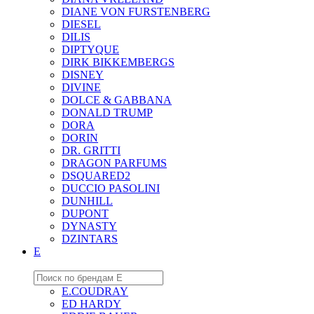
DIANE VON FURSTENBERG
DIESEL
DILIS
DIPTYQUE
DIRK BIKKEMBERGS
DISNEY
DIVINE
DOLCE & GABBANA
DONALD TRUMP
DORA
DORIN
DR. GRITTI
DRAGON PARFUMS
DSQUARED2
DUCCIO PASOLINI
DUNHILL
DUPONT
DYNASTY
DZINTARS
E
E.COUDRAY
ED HARDY