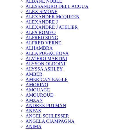
ALBANE NOBLE
ALESSANDRO DELL'ACQUA
ALEX SIMONE
ALEXANDER MCQUEEN
ALEXANDRE J
ALEXANDRE J ATELIER
ALFA ROMEO
ALFRED SUNG
ALFRED VERNE
ALHAMBRA
ALLA PUGACHOVA
ALVIERO MARTINI
ALYSON OLDOINI
ALYSSA ASHLEY
AMBER
AMERICAN EAGLE
AMORINO
AMOUAGE
AMOUROUD
AMZAN
ANDREE PUTMAN
ANFAS
ANGEL SCHLESSER
ANGELA CIAMPAGNA
ANIMA