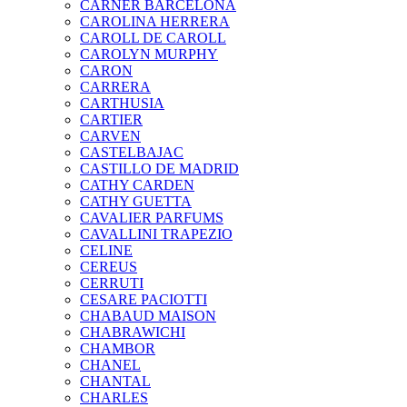
CARNER BARCELONA
CAROLINA HERRERA
CAROLL DE CAROLL
CAROLYN MURPHY
CARON
CARRERA
CARTHUSIA
CARTIER
CARVEN
CASTELBAJAC
CASTILLO DE MADRID
CATHY CARDEN
CATHY GUETTA
CAVALIER PARFUMS
CAVALLINI TRAPEZIO
CELINE
CEREUS
CERRUTI
CESARE PACIOTTI
CHABAUD MAISON
CHABRAWICHI
CHAMBOR
CHANEL
CHANTAL
CHARLES