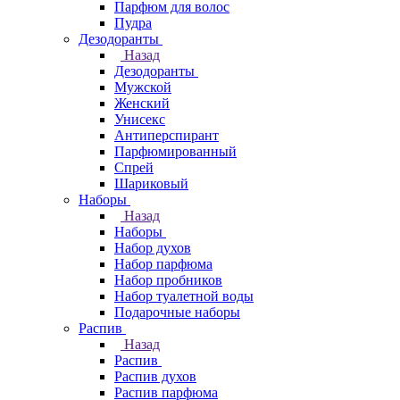
Парфюм для волос
Пудра
Дезодоранты
Назад
Дезодоранты
Мужской
Женский
Унисекс
Антиперспирант
Парфюмированный
Спрей
Шариковый
Наборы
Назад
Наборы
Набор духов
Набор парфюма
Набор пробников
Набор туалетной воды
Подарочные наборы
Распив
Назад
Распив
Распив духов
Распив парфюма