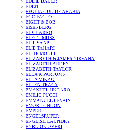
EDDIE BAUER
EDEN
EFOLIA OUD DE ARABIA
EGO FACTO
EIGHT & BOB
EISENBERG
EL CHARRO
ELECTIMUSS
ELIE SAAB
ELIE TAHARI
ELITE MODEL
ELIZABETH & JAMES NIRVANA
ELIZABETH ARDEN
ELIZABETH TAYLOR
ELLA K PARFUMS
ELLA MIKAO
ELLEN TRACY
EMANUEL UNGARO
EMILIO PUCCI
EMMANUEL LEVAIN
EMOR LONDON
EMPER
ENGELSRUFER
ENGLISH LAUNDRY
ENRICO COVERI