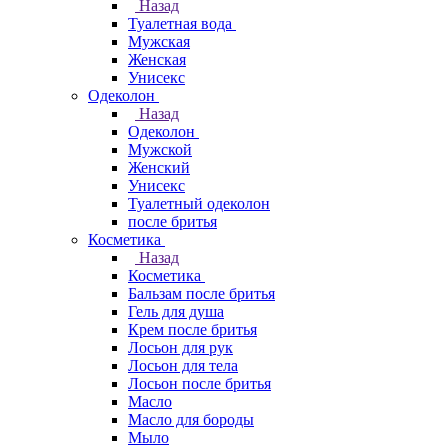
Назад
Туалетная вода
Мужская
Женская
Унисекс
Одеколон
Назад
Одеколон
Мужской
Женский
Унисекс
Туалетный одеколон
после бритья
Косметика
Назад
Косметика
Бальзам после бритья
Гель для душа
Крем после бритья
Лосьон для рук
Лосьон для тела
Лосьон после бритья
Масло
Масло для бороды
Мыло