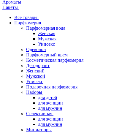
Ароматы
Пакеты
Все товары
Парфюмерия
Парфюмерная вода
Женская
Мужская
Унисекс
Одеколон
Парфюмерный крем
Косметическая парфюмерия
Дезодорант
Женский
Мужской
Унисекс
Подарочная парфюмерия
Наборы
для детей
для женщин
для мужчин
Селективная
для женщин
для мужчин
Миниатюры