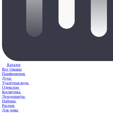
Каталог
Все товары
Парфюмерия
Духи
Туалетная вода
Одеколон
Косметика
Дезодоранты
Наборы
Распив
Для дома