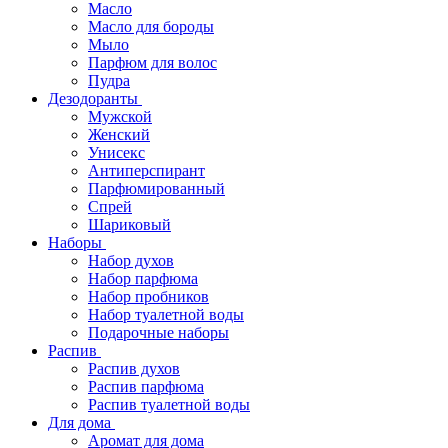
Масло
Масло для бороды
Мыло
Парфюм для волос
Пудра
Дезодоранты
Мужской
Женский
Унисекс
Антиперспирант
Парфюмированный
Спрей
Шариковый
Наборы
Набор духов
Набор парфюма
Набор пробников
Набор туалетной воды
Подарочные наборы
Распив
Распив духов
Распив парфюма
Распив туалетной воды
Для дома
Аромат для дома