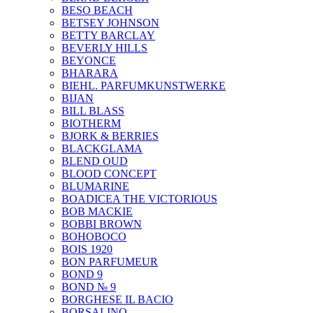
BESO BEACH
BETSEY JOHNSON
BETTY BARCLAY
BEVERLY HILLS
BEYONCE
BHARARA
BIEHL. PARFUMKUNSTWERKE
BIJAN
BILL BLASS
BIOTHERM
BJORK & BERRIES
BLACKGLAMA
BLEND OUD
BLOOD CONCEPT
BLUMARINE
BOADICEA THE VICTORIOUS
BOB MACKIE
BOBBI BROWN
BOHOBOCO
BOIS 1920
BON PARFUMEUR
BOND 9
BOND № 9
BORGHESE IL BACIO
BORSALINO