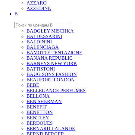
AZZARO
AZZEDINE
B
BADGLEY MISCHKA
BALDESSARINI
BALDININI
BALENCIAGA
BAMOTTE TENTAZIONE
BANANA REPUBLIC
BARNEYS NEW YORK
BATTISTONI
BAUG SONS FASHION
BEAUFORT LONDON
BEBE
BELLEGANCE PERFUMES
BELLONA
BEN SHERMAN
BENEFIT
BENETTON
BENTLEY
BERDOUES
BERNARD LALANDE
BERND BERGER