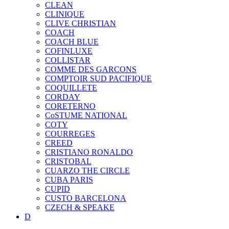
CLEAN
CLINIQUE
CLIVE CHRISTIAN
COACH
COACH BLUE
COFINLUXE
COLLISTAR
COMME DES GARCONS
COMPTOIR SUD PACIFIQUE
COQUILLETE
CORDAY
CORETERNO
CoSTUME NATIONAL
COTY
COURREGES
CREED
CRISTIANO RONALDO
CRISTOBAL
CUARZO THE CIRCLE
CUBA PARIS
CUPID
CUSTO BARCELONA
CZECH & SPEAKE
D