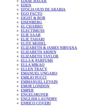
EDDIE BAUER
EDEN
EFOLIA OUD DE ARABIA
EGO FACTO
EIGHT & BOB
EISENBERG
EL CHARRO
ELECTIMUSS
ELIE SAAB
ELIE TAHARI
ELITE MODEL
ELIZABETH & JAMES NIRVANA
ELIZABETH ARDEN
ELIZABETH TAYLOR
ELLA K PARFUMS
ELLA MIKAO
ELLEN TRACY
EMANUEL UNGARO
EMILIO PUCCI
EMMANUEL LEVAIN
EMOR LONDON
EMPER
ENGELSRUFER
ENGLISH LAUNDRY
ENRICO COVERI