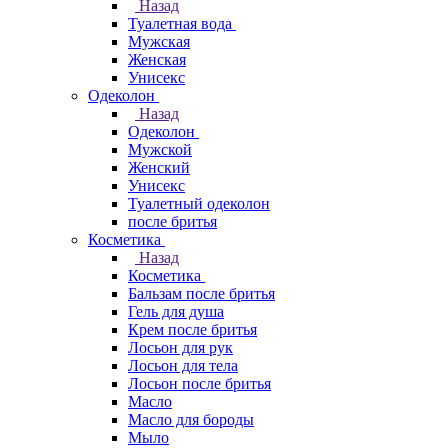
Назад
Туалетная вода
Мужская
Женская
Унисекс
Одеколон
Назад
Одеколон
Мужской
Женский
Унисекс
Туалетный одеколон
после бритья
Косметика
Назад
Косметика
Бальзам после бритья
Гель для душа
Крем после бритья
Лосьон для рук
Лосьон для тела
Лосьон после бритья
Масло
Масло для бороды
Мыло