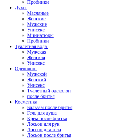
Пробники
Духи
Масляные
Женские
Мужские
Унисекс
Миниатюры
Пробники
Туалетная вода
Мужская
Женская
Унисекс
Одеколон
Мужской
Женский
Унисекс
Туалетный одеколон
после бритья
Косметика
Бальзам после бритья
Гель для душа
Крем после бритья
Лосьон для рук
Лосьон для тела
Лосьон после бритья