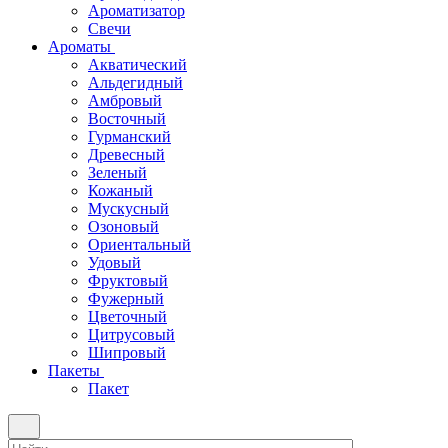
Ароматизатор
Свечи
Ароматы
Акватический
Альдегидный
Амбровый
Восточный
Гурманский
Древесный
Зеленый
Кожаный
Мускусный
Озоновый
Ориентальный
Удовый
Фруктовый
Фужерный
Цветочный
Цитрусовый
Шипровый
Пакеты
Пакет