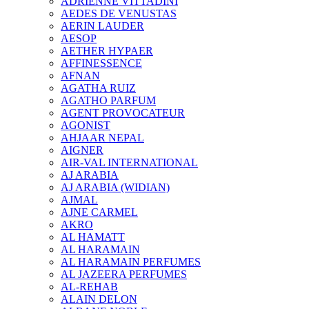
ADRIENNE VITTADINI
AEDES DE VENUSTAS
AERIN LAUDER
AESOP
AETHER HYPAER
AFFINESSENCE
AFNAN
AGATHA RUIZ
AGATHO PARFUM
AGENT PROVOCATEUR
AGONIST
AHJAAR NEPAL
AIGNER
AIR-VAL INTERNATIONAL
AJ ARABIA
AJ ARABIA (WIDIAN)
AJMAL
AJNE CARMEL
AKRO
AL HAMATT
AL HARAMAIN
AL HARAMAIN PERFUMES
AL JAZEERA PERFUMES
AL-REHAB
ALAIN DELON