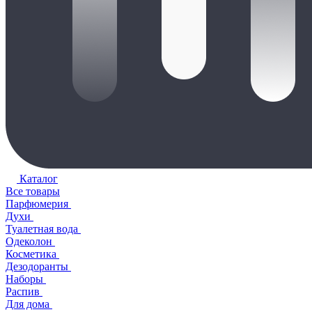
Каталог
Все товары
Парфюмерия
Духи
Туалетная вода
Одеколон
Косметика
Дезодоранты
Наборы
Распив
Для дома