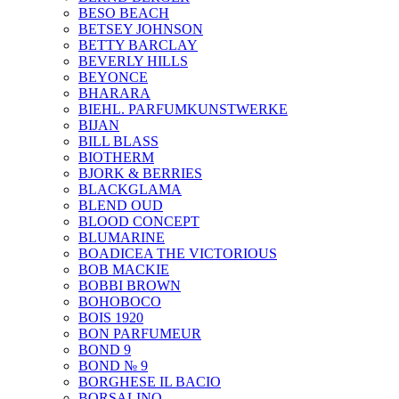
BESO BEACH
BETSEY JOHNSON
BETTY BARCLAY
BEVERLY HILLS
BEYONCE
BHARARA
BIEHL. PARFUMKUNSTWERKE
BIJAN
BILL BLASS
BIOTHERM
BJORK & BERRIES
BLACKGLAMA
BLEND OUD
BLOOD CONCEPT
BLUMARINE
BOADICEA THE VICTORIOUS
BOB MACKIE
BOBBI BROWN
BOHOBOCO
BOIS 1920
BON PARFUMEUR
BOND 9
BOND № 9
BORGHESE IL BACIO
BORSALINO