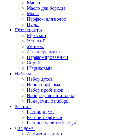
Масло
Масло для бороды
Мыло
Парфюм для волос
Пудра
Дезодоранты
Мужской
Женский
Унисекс
Антиперспирант
Парфюмированный
Спрей
Шариковый
Наборы
Набор духов
Набор парфюма
Набор пробников
Набор туалетной воды
Подарочные наборы
Распив
Распив духов
Распив парфюма
Распив туалетной воды
Для дома
Аромат для дома