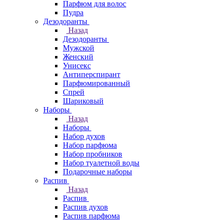
Парфюм для волос
Пудра
Дезодоранты
Назад
Дезодоранты
Мужской
Женский
Унисекс
Антиперспирант
Парфюмированный
Спрей
Шариковый
Наборы
Назад
Наборы
Набор духов
Набор парфюма
Набор пробников
Набор туалетной воды
Подарочные наборы
Распив
Назад
Распив
Распив духов
Распив парфюма