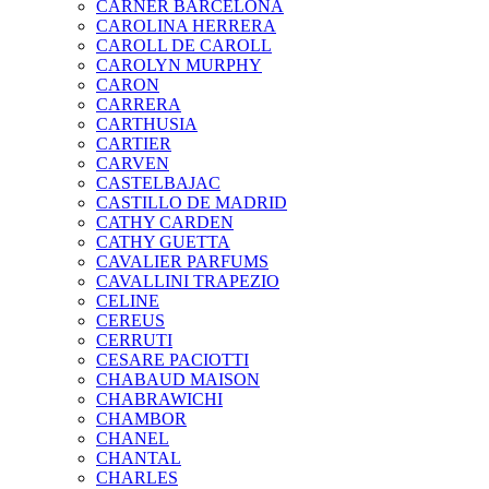
CARNER BARCELONA
CAROLINA HERRERA
CAROLL DE CAROLL
CAROLYN MURPHY
CARON
CARRERA
CARTHUSIA
CARTIER
CARVEN
CASTELBAJAC
CASTILLO DE MADRID
CATHY CARDEN
CATHY GUETTA
CAVALIER PARFUMS
CAVALLINI TRAPEZIO
CELINE
CEREUS
CERRUTI
CESARE PACIOTTI
CHABAUD MAISON
CHABRAWICHI
CHAMBOR
CHANEL
CHANTAL
CHARLES