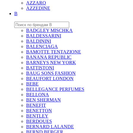
AZZARO
AZZEDINE
B
BADGLEY MISCHKA
BALDESSARINI
BALDININI
BALENCIAGA
BAMOTTE TENTAZIONE
BANANA REPUBLIC
BARNEYS NEW YORK
BATTISTONI
BAUG SONS FASHION
BEAUFORT LONDON
BEBE
BELLEGANCE PERFUMES
BELLONA
BEN SHERMAN
BENEFIT
BENETTON
BENTLEY
BERDOUES
BERNARD LALANDE
BERND BERGER