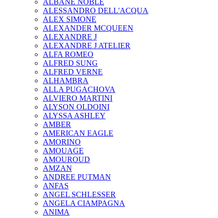
ALBANE NOBLE
ALESSANDRO DELL'ACQUA
ALEX SIMONE
ALEXANDER MCQUEEN
ALEXANDRE J
ALEXANDRE J ATELIER
ALFA ROMEO
ALFRED SUNG
ALFRED VERNE
ALHAMBRA
ALLA PUGACHOVA
ALVIERO MARTINI
ALYSON OLDOINI
ALYSSA ASHLEY
AMBER
AMERICAN EAGLE
AMORINO
AMOUAGE
AMOUROUD
AMZAN
ANDREE PUTMAN
ANFAS
ANGEL SCHLESSER
ANGELA CIAMPAGNA
ANIMA