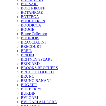
BORSARI
BORTNIKOFF
BOTANICAE
BOTTEGA
BOUCHERON
BOUDICCA
BOUGE
Bouge Collection
BOURJOIS
BRACCIALINI
BRECOURT
BREIL
BRIONI
BRITNEY SPEARS
BROCARD
BROOKS BROTHERS
BRUCE OLDFIELD
BRUNO
BRUNO BANANI
BUGATTI
BURBERRY
BURDIN
BVLGARI
BVLGARI ALLEGRA