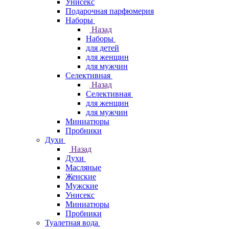
Унисекс
Подарочная парфюмерия
Наборы
Назад
Наборы
для детей
для женщин
для мужчин
Селективная
Назад
Селективная
для женщин
для мужчин
Миниатюры
Пробники
Духи
Назад
Духи
Масляные
Женские
Мужские
Унисекс
Миниатюры
Пробники
Туалетная вода