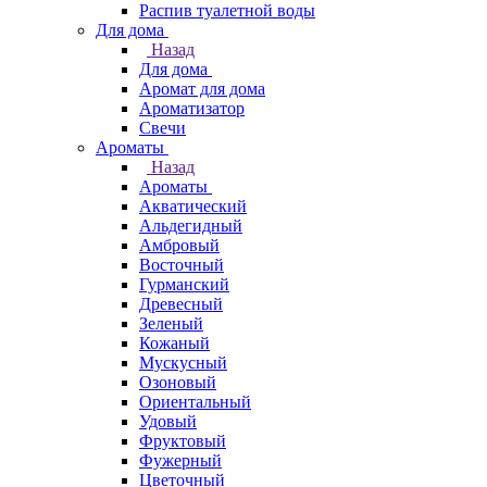
Распив туалетной воды
Для дома
Назад
Для дома
Аромат для дома
Ароматизатор
Свечи
Ароматы
Назад
Ароматы
Акватический
Альдегидный
Амбровый
Восточный
Гурманский
Древесный
Зеленый
Кожаный
Мускусный
Озоновый
Ориентальный
Удовый
Фруктовый
Фужерный
Цветочный