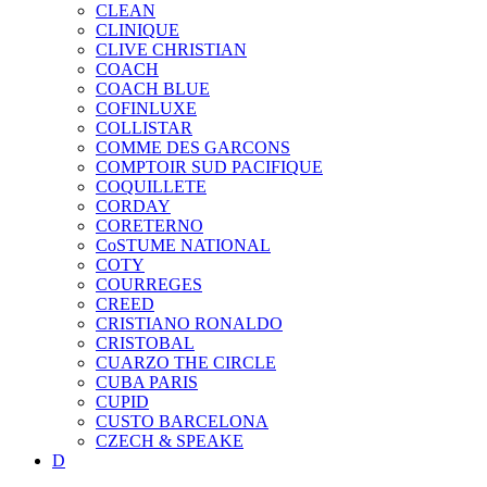
CLEAN
CLINIQUE
CLIVE CHRISTIAN
COACH
COACH BLUE
COFINLUXE
COLLISTAR
COMME DES GARCONS
COMPTOIR SUD PACIFIQUE
COQUILLETE
CORDAY
CORETERNO
CoSTUME NATIONAL
COTY
COURREGES
CREED
CRISTIANO RONALDO
CRISTOBAL
CUARZO THE CIRCLE
CUBA PARIS
CUPID
CUSTO BARCELONA
CZECH & SPEAKE
D