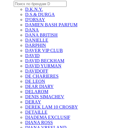
D.K.N.Y.
D.S.& DURGA
D'ORSAY
DAMIEN BASH PARFUM
DANA
DANA BRITISH
DANIELLE
DARPHIN
DAVER VIP CLUB
DAVID
DAVID BECKHAM
DAVID YURMAN
DAVIDOFF
DE CHARIERES
DE LEON
DEAR DIARY
DELAROM
DENIS SIMACHEV
DERAY
DEREK LAM 10 CROSBY
DETAILLE
DIADEMA EXCLUSIF
DIANA ROSS
DIANA VREELAND