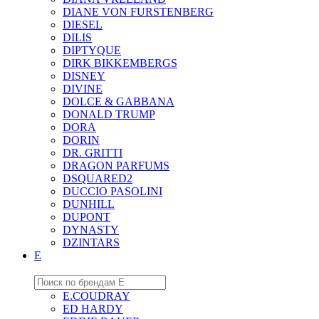
DIANE VON FURSTENBERG
DIESEL
DILIS
DIPTYQUE
DIRK BIKKEMBERGS
DISNEY
DIVINE
DOLCE & GABBANA
DONALD TRUMP
DORA
DORIN
DR. GRITTI
DRAGON PARFUMS
DSQUARED2
DUCCIO PASOLINI
DUNHILL
DUPONT
DYNASTY
DZINTARS
E
E.COUDRAY
ED HARDY