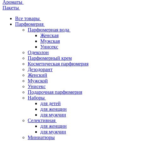
Ароматы
Пакеты
Все товары
Парфюмерия
Парфюмерная вода
Женская
Мужская
Унисекс
Одеколон
Парфюмерный крем
Косметическая парфюмерия
Дезодорант
Женский
Мужской
Унисекс
Подарочная парфюмерия
Наборы
для детей
для женщин
для мужчин
Селективная
для женщин
для мужчин
Миниатюры