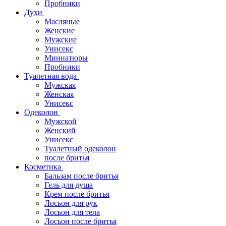
Пробники
Духи
Масляные
Женские
Мужские
Унисекс
Миниатюры
Пробники
Туалетная вода
Мужская
Женская
Унисекс
Одеколон
Мужской
Женский
Унисекс
Туалетный одеколон
после бритья
Косметика
Бальзам после бритья
Гель для душа
Крем после бритья
Лосьон для рук
Лосьон для тела
Лосьон после бритья