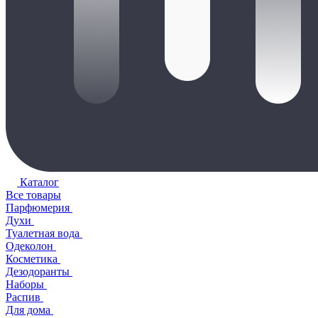
Каталог
Все товары
Парфюмерия
Духи
Туалетная вода
Одеколон
Косметика
Дезодоранты
Наборы
Распив
Для дома