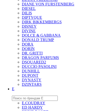
DIANE VON FURSTENBERG
DIESEL
DILIS
DIPTYQUE
DIRK BIKKEMBERGS
DISNEY
DIVINE
DOLCE & GABBANA
DONALD TRUMP
DORA
DORIN
DR. GRITTI
DRAGON PARFUMS
DSQUARED2
DUCCIO PASOLINI
DUNHILL
DUPONT
DYNASTY
DZINTARS
E
E.COUDRAY
ED HARDY