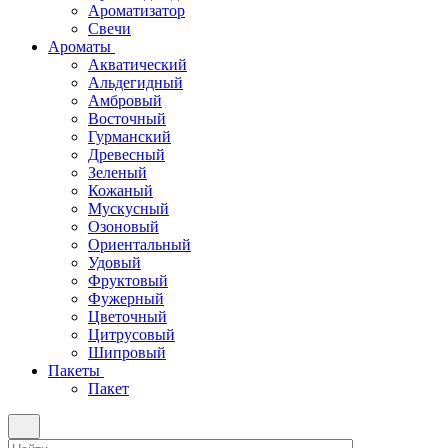
Ароматизатор
Свечи
Ароматы
Акватический
Альдегидный
Амбровый
Восточный
Гурманский
Древесный
Зеленый
Кожаный
Мускусный
Озоновый
Ориентальный
Удовый
Фруктовый
Фужерный
Цветочный
Цитрусовый
Шипровый
Пакеты
Пакет