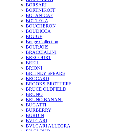
BORSARI
BORTNIKOFF
BOTANICAE
BOTTEGA
BOUCHERON
BOUDICCA
BOUGE
Bouge Collection
BOURJOIS
BRACCIALINI
BRECOURT
BREIL
BRIONI
BRITNEY SPEARS
BROCARD
BROOKS BROTHERS
BRUCE OLDFIELD
BRUNO
BRUNO BANANI
BUGATTI
BURBERRY
BURDIN
BVLGARI
BVLGARI ALLEGRA