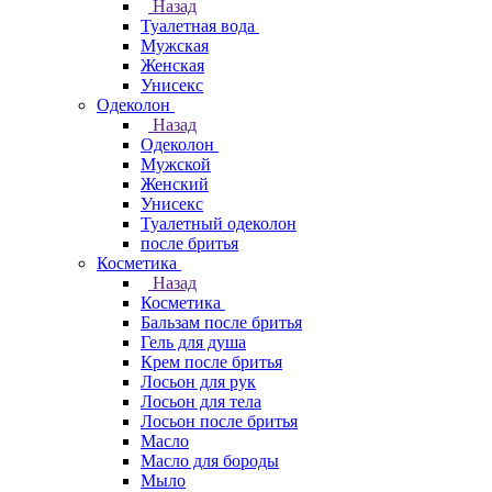
Назад
Туалетная вода
Мужская
Женская
Унисекс
Одеколон
Назад
Одеколон
Мужской
Женский
Унисекс
Туалетный одеколон
после бритья
Косметика
Назад
Косметика
Бальзам после бритья
Гель для душа
Крем после бритья
Лосьон для рук
Лосьон для тела
Лосьон после бритья
Масло
Масло для бороды
Мыло