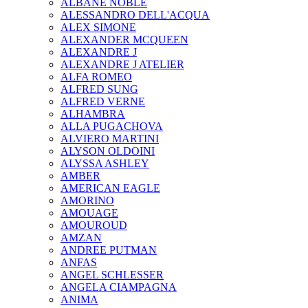
ALBANE NOBLE
ALESSANDRO DELL'ACQUA
ALEX SIMONE
ALEXANDER MCQUEEN
ALEXANDRE J
ALEXANDRE J ATELIER
ALFA ROMEO
ALFRED SUNG
ALFRED VERNE
ALHAMBRA
ALLA PUGACHOVA
ALVIERO MARTINI
ALYSON OLDOINI
ALYSSA ASHLEY
AMBER
AMERICAN EAGLE
AMORINO
AMOUAGE
AMOUROUD
AMZAN
ANDREE PUTMAN
ANFAS
ANGEL SCHLESSER
ANGELA CIAMPAGNA
ANIMA