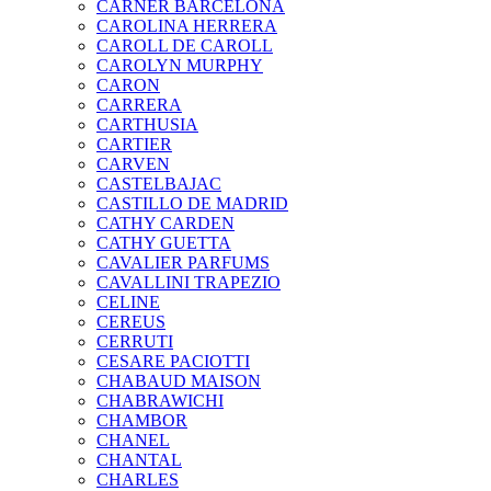
CARNER BARCELONA
CAROLINA HERRERA
CAROLL DE CAROLL
CAROLYN MURPHY
CARON
CARRERA
CARTHUSIA
CARTIER
CARVEN
CASTELBAJAC
CASTILLO DE MADRID
CATHY CARDEN
CATHY GUETTA
CAVALIER PARFUMS
CAVALLINI TRAPEZIO
CELINE
CEREUS
CERRUTI
CESARE PACIOTTI
CHABAUD MAISON
CHABRAWICHI
CHAMBOR
CHANEL
CHANTAL
CHARLES