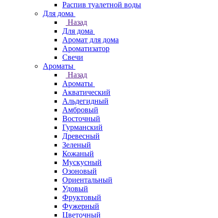
Распив туалетной воды
Для дома
Назад
Для дома
Аромат для дома
Ароматизатор
Свечи
Ароматы
Назад
Ароматы
Акватический
Альдегидный
Амбровый
Восточный
Гурманский
Древесный
Зеленый
Кожаный
Мускусный
Озоновый
Ориентальный
Удовый
Фруктовый
Фужерный
Цветочный