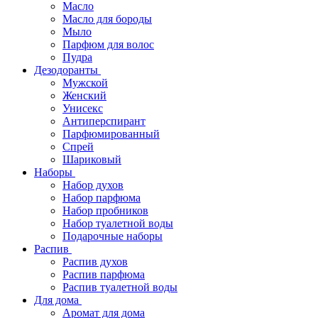
Масло
Масло для бороды
Мыло
Парфюм для волос
Пудра
Дезодоранты
Мужской
Женский
Унисекс
Антиперспирант
Парфюмированный
Спрей
Шариковый
Наборы
Набор духов
Набор парфюма
Набор пробников
Набор туалетной воды
Подарочные наборы
Распив
Распив духов
Распив парфюма
Распив туалетной воды
Для дома
Аромат для дома