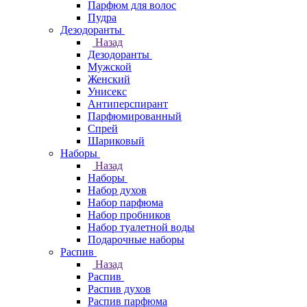
Парфюм для волос
Пудра
Дезодоранты
Назад
Дезодоранты
Мужской
Женский
Унисекс
Антиперспирант
Парфюмированный
Спрей
Шариковый
Наборы
Назад
Наборы
Набор духов
Набор парфюма
Набор пробников
Набор туалетной воды
Подарочные наборы
Распив
Назад
Распив
Распив духов
Распив парфюма