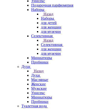
Унисекс
Подарочная парфюмерия
Наборы
Назад
Наборы
для детей
для женщин
для мужчин
Селективная
Назад
Селективная
для женщин
для мужчин
Миниатюры
Пробники
Духи
Назад
Духи
Масляные
Женские
Мужские
Унисекс
Миниатюры
Пробники
Туалетная вода