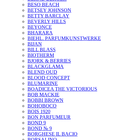
BESO BEACH
BETSEY JOHNSON
BETTY BARCLAY
BEVERLY HILLS
BEYONCE
BHARARA
BIEHL. PARFUMKUNSTWERKE
BIJAN
BILL BLASS
BIOTHERM
BJORK & BERRIES
BLACKGLAMA
BLEND OUD
BLOOD CONCEPT
BLUMARINE
BOADICEA THE VICTORIOUS
BOB MACKIE
BOBBI BROWN
BOHOBOCO
BOIS 1920
BON PARFUMEUR
BOND 9
BOND № 9
BORGHESE IL BACIO
BORSALINO