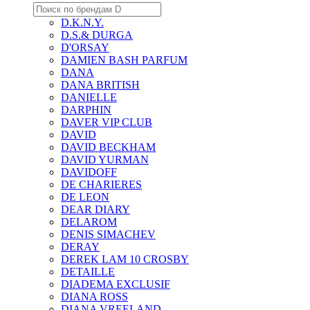
D.K.N.Y.
D.S.& DURGA
D'ORSAY
DAMIEN BASH PARFUM
DANA
DANA BRITISH
DANIELLE
DARPHIN
DAVER VIP CLUB
DAVID
DAVID BECKHAM
DAVID YURMAN
DAVIDOFF
DE CHARIERES
DE LEON
DEAR DIARY
DELAROM
DENIS SIMACHEV
DERAY
DEREK LAM 10 CROSBY
DETAILLE
DIADEMA EXCLUSIF
DIANA ROSS
DIANA VREELAND