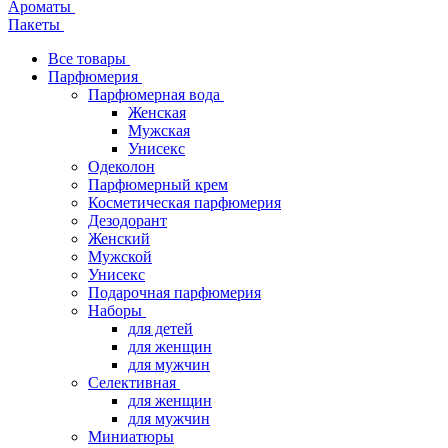
Ароматы
Пакеты
Все товары
Парфюмерия
Парфюмерная вода
Женская
Мужская
Унисекс
Одеколон
Парфюмерный крем
Косметическая парфюмерия
Дезодорант
Женский
Мужской
Унисекс
Подарочная парфюмерия
Наборы
для детей
для женщин
для мужчин
Селективная
для женщин
для мужчин
Миниатюры