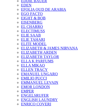
EDDIE BAUER
EDEN
EFOLIA OUD DE ARABIA
EGO FACTO
EIGHT & BOB
EISENBERG
EL CHARRO
ELECTIMUSS
ELIE SAAB
ELIE TAHARI
ELITE MODEL
ELIZABETH & JAMES NIRVANA
ELIZABETH ARDEN
ELIZABETH TAYLOR
ELLA K PARFUMS
ELLA MIKAO
ELLEN TRACY
EMANUEL UNGARO
EMILIO PUCCI
EMMANUEL LEVAIN
EMOR LONDON
EMPER
ENGELSRUFER
ENGLISH LAUNDRY
ENRICO COVERI