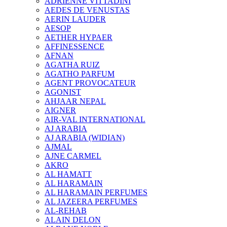
ADRIENNE VITTADINI
AEDES DE VENUSTAS
AERIN LAUDER
AESOP
AETHER HYPAER
AFFINESSENCE
AFNAN
AGATHA RUIZ
AGATHO PARFUM
AGENT PROVOCATEUR
AGONIST
AHJAAR NEPAL
AIGNER
AIR-VAL INTERNATIONAL
AJ ARABIA
AJ ARABIA (WIDIAN)
AJMAL
AJNE CARMEL
AKRO
AL HAMATT
AL HARAMAIN
AL HARAMAIN PERFUMES
AL JAZEERA PERFUMES
AL-REHAB
ALAIN DELON