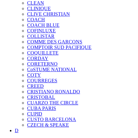
CLEAN
CLINIQUE
CLIVE CHRISTIAN
COACH
COACH BLUE
COFINLUXE
COLLISTAR
COMME DES GARCONS
COMPTOIR SUD PACIFIQUE
COQUILLETE
CORDAY
CORETERNO
CoSTUME NATIONAL
COTY
COURREGES
CREED
CRISTIANO RONALDO
CRISTOBAL
CUARZO THE CIRCLE
CUBA PARIS
CUPID
CUSTO BARCELONA
CZECH & SPEAKE
D