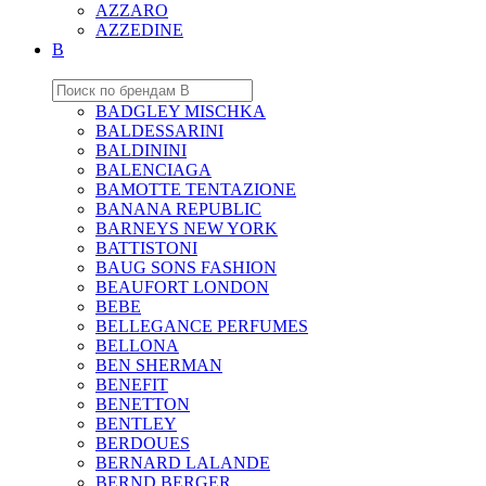
AZZARO
AZZEDINE
B
BADGLEY MISCHKA
BALDESSARINI
BALDININI
BALENCIAGA
BAMOTTE TENTAZIONE
BANANA REPUBLIC
BARNEYS NEW YORK
BATTISTONI
BAUG SONS FASHION
BEAUFORT LONDON
BEBE
BELLEGANCE PERFUMES
BELLONA
BEN SHERMAN
BENEFIT
BENETTON
BENTLEY
BERDOUES
BERNARD LALANDE
BERND BERGER