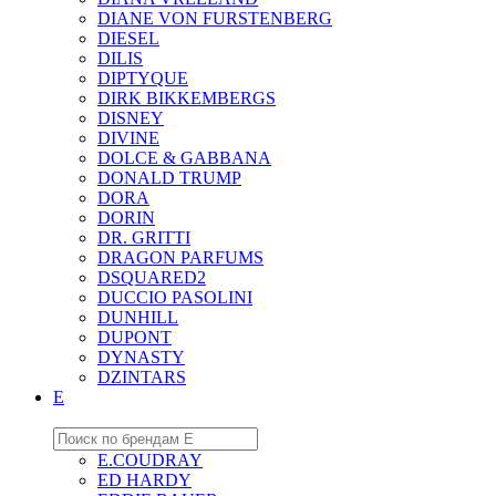
DIANE VON FURSTENBERG
DIESEL
DILIS
DIPTYQUE
DIRK BIKKEMBERGS
DISNEY
DIVINE
DOLCE & GABBANA
DONALD TRUMP
DORA
DORIN
DR. GRITTI
DRAGON PARFUMS
DSQUARED2
DUCCIO PASOLINI
DUNHILL
DUPONT
DYNASTY
DZINTARS
E
E.COUDRAY
ED HARDY