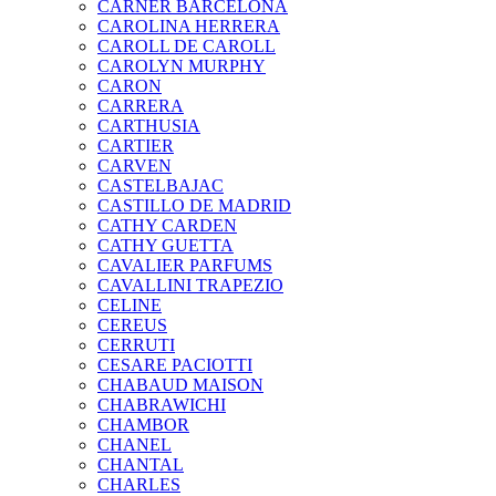
CARNER BARCELONA
CAROLINA HERRERA
CAROLL DE CAROLL
CAROLYN MURPHY
CARON
CARRERA
CARTHUSIA
CARTIER
CARVEN
CASTELBAJAC
CASTILLO DE MADRID
CATHY CARDEN
CATHY GUETTA
CAVALIER PARFUMS
CAVALLINI TRAPEZIO
CELINE
CEREUS
CERRUTI
CESARE PACIOTTI
CHABAUD MAISON
CHABRAWICHI
CHAMBOR
CHANEL
CHANTAL
CHARLES