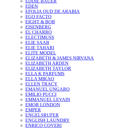
EDDIE BAUER
EDEN
EFOLIA OUD DE ARABIA
EGO FACTO
EIGHT & BOB
EISENBERG
EL CHARRO
ELECTIMUSS
ELIE SAAB
ELIE TAHARI
ELITE MODEL
ELIZABETH & JAMES NIRVANA
ELIZABETH ARDEN
ELIZABETH TAYLOR
ELLA K PARFUMS
ELLA MIKAO
ELLEN TRACY
EMANUEL UNGARO
EMILIO PUCCI
EMMANUEL LEVAIN
EMOR LONDON
EMPER
ENGELSRUFER
ENGLISH LAUNDRY
ENRICO COVERI