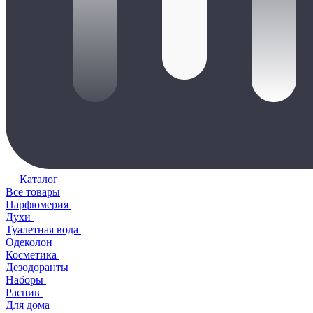
Каталог
Все товары
Парфюмерия
Духи
Туалетная вода
Одеколон
Косметика
Дезодоранты
Наборы
Распив
Для дома