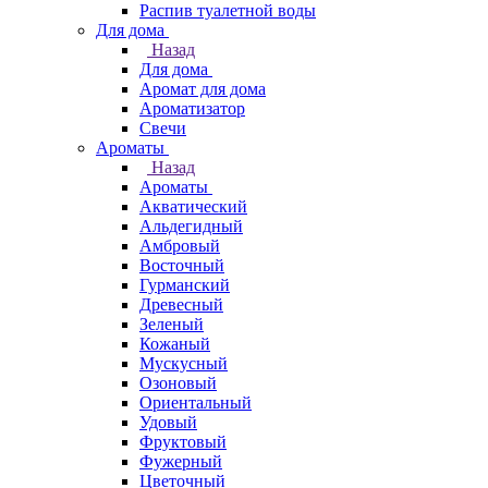
Распив туалетной воды
Для дома
Назад
Для дома
Аромат для дома
Ароматизатор
Свечи
Ароматы
Назад
Ароматы
Акватический
Альдегидный
Амбровый
Восточный
Гурманский
Древесный
Зеленый
Кожаный
Мускусный
Озоновый
Ориентальный
Удовый
Фруктовый
Фужерный
Цветочный