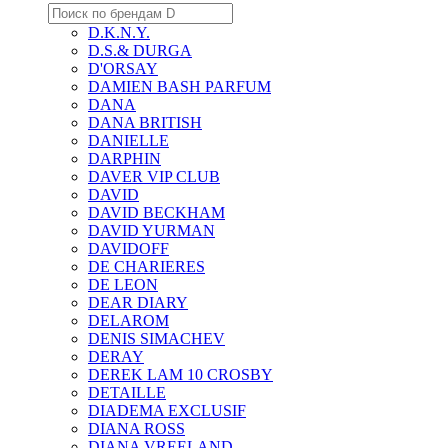
D.K.N.Y.
D.S.& DURGA
D'ORSAY
DAMIEN BASH PARFUM
DANA
DANA BRITISH
DANIELLE
DARPHIN
DAVER VIP CLUB
DAVID
DAVID BECKHAM
DAVID YURMAN
DAVIDOFF
DE CHARIERES
DE LEON
DEAR DIARY
DELAROM
DENIS SIMACHEV
DERAY
DEREK LAM 10 CROSBY
DETAILLE
DIADEMA EXCLUSIF
DIANA ROSS
DIANA VREELAND