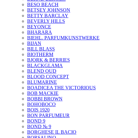
BESO BEACH
BETSEY JOHNSON
BETTY BARCLAY
BEVERLY HILLS
BEYONCE
BHARARA
BIEHL. PARFUMKUNSTWERKE
BIJAN
BILL BLASS
BIOTHERM
BJORK & BERRIES
BLACKGLAMA
BLEND OUD
BLOOD CONCEPT
BLUMARINE
BOADICEA THE VICTORIOUS
BOB MACKIE
BOBBI BROWN
BOHOBOCO
BOIS 1920
BON PARFUMEUR
BOND 9
BOND № 9
BORGHESE IL BACIO
BORSALINO