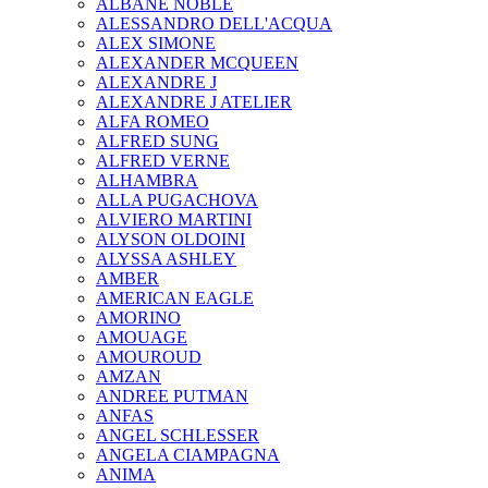
ALBANE NOBLE
ALESSANDRO DELL'ACQUA
ALEX SIMONE
ALEXANDER MCQUEEN
ALEXANDRE J
ALEXANDRE J ATELIER
ALFA ROMEO
ALFRED SUNG
ALFRED VERNE
ALHAMBRA
ALLA PUGACHOVA
ALVIERO MARTINI
ALYSON OLDOINI
ALYSSA ASHLEY
AMBER
AMERICAN EAGLE
AMORINO
AMOUAGE
AMOUROUD
AMZAN
ANDREE PUTMAN
ANFAS
ANGEL SCHLESSER
ANGELA CIAMPAGNA
ANIMA