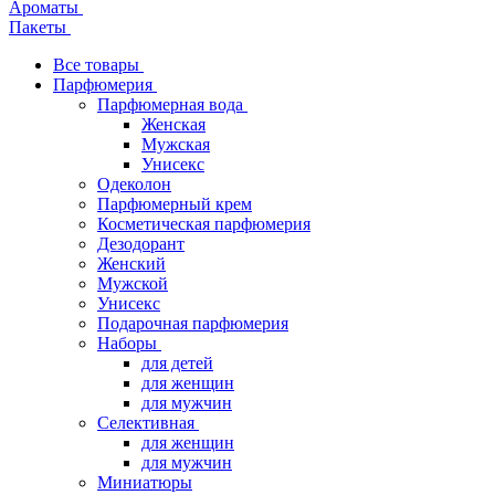
Ароматы
Пакеты
Все товары
Парфюмерия
Парфюмерная вода
Женская
Мужская
Унисекс
Одеколон
Парфюмерный крем
Косметическая парфюмерия
Дезодорант
Женский
Мужской
Унисекс
Подарочная парфюмерия
Наборы
для детей
для женщин
для мужчин
Селективная
для женщин
для мужчин
Миниатюры