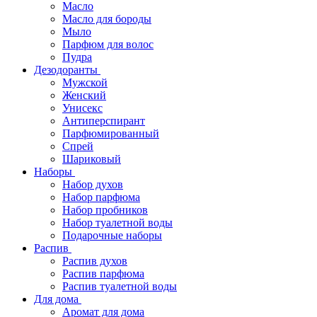
Масло
Масло для бороды
Мыло
Парфюм для волос
Пудра
Дезодоранты
Мужской
Женский
Унисекс
Антиперспирант
Парфюмированный
Спрей
Шариковый
Наборы
Набор духов
Набор парфюма
Набор пробников
Набор туалетной воды
Подарочные наборы
Распив
Распив духов
Распив парфюма
Распив туалетной воды
Для дома
Аромат для дома