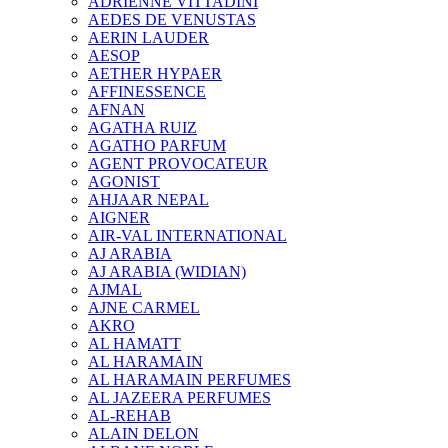
ADRIENNE VITTADINI
AEDES DE VENUSTAS
AERIN LAUDER
AESOP
AETHER HYPAER
AFFINESSENCE
AFNAN
AGATHA RUIZ
AGATHO PARFUM
AGENT PROVOCATEUR
AGONIST
AHJAAR NEPAL
AIGNER
AIR-VAL INTERNATIONAL
AJ ARABIA
AJ ARABIA (WIDIAN)
AJMAL
AJNE CARMEL
AKRO
AL HAMATT
AL HARAMAIN
AL HARAMAIN PERFUMES
AL JAZEERA PERFUMES
AL-REHAB
ALAIN DELON