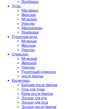
Пробники
Духи
Масляные
Женские
Мужские
Унисекс
Миниатюры
Пробники
Туалетная вода
Мужская
Женская
Унисекс
Одеколон
Мужской
Женский
Унисекс
Туалетный одеколон
после бритья
Косметика
Бальзам после бритья
Гель для душа
Крем после бритья
Лосьон для рук
Лосьон для тела
Лосьон после бритья