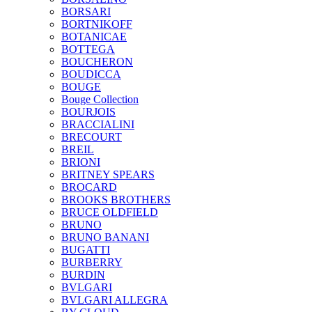
BORSARI
BORTNIKOFF
BOTANICAE
BOTTEGA
BOUCHERON
BOUDICCA
BOUGE
Bouge Collection
BOURJOIS
BRACCIALINI
BRECOURT
BREIL
BRIONI
BRITNEY SPEARS
BROCARD
BROOKS BROTHERS
BRUCE OLDFIELD
BRUNO
BRUNO BANANI
BUGATTI
BURBERRY
BURDIN
BVLGARI
BVLGARI ALLEGRA