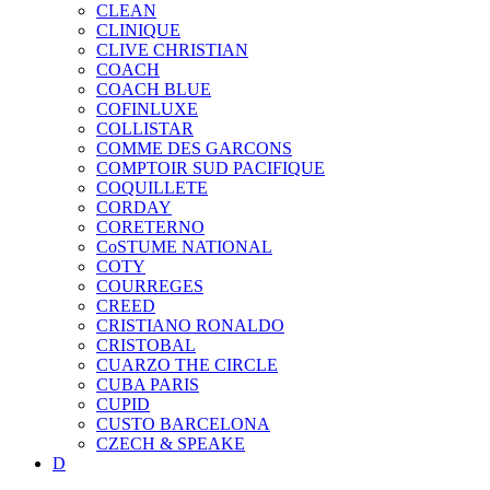
CLEAN
CLINIQUE
CLIVE CHRISTIAN
COACH
COACH BLUE
COFINLUXE
COLLISTAR
COMME DES GARCONS
COMPTOIR SUD PACIFIQUE
COQUILLETE
CORDAY
CORETERNO
CoSTUME NATIONAL
COTY
COURREGES
CREED
CRISTIANO RONALDO
CRISTOBAL
CUARZO THE CIRCLE
CUBA PARIS
CUPID
CUSTO BARCELONA
CZECH & SPEAKE
D