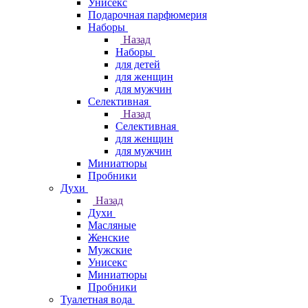
Унисекс
Подарочная парфюмерия
Наборы
Назад
Наборы
для детей
для женщин
для мужчин
Селективная
Назад
Селективная
для женщин
для мужчин
Миниатюры
Пробники
Духи
Назад
Духи
Масляные
Женские
Мужские
Унисекс
Миниатюры
Пробники
Туалетная вода