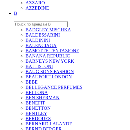
AZZARO
AZZEDINE
B
BADGLEY MISCHKA
BALDESSARINI
BALDININI
BALENCIAGA
BAMOTTE TENTAZIONE
BANANA REPUBLIC
BARNEYS NEW YORK
BATTISTONI
BAUG SONS FASHION
BEAUFORT LONDON
BEBE
BELLEGANCE PERFUMES
BELLONA
BEN SHERMAN
BENEFIT
BENETTON
BENTLEY
BERDOUES
BERNARD LALANDE
BERND BERGER