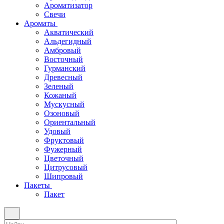
Ароматизатор
Свечи
Ароматы
Акватический
Альдегидный
Амбровый
Восточный
Гурманский
Древесный
Зеленый
Кожаный
Мускусный
Озоновый
Ориентальный
Удовый
Фруктовый
Фужерный
Цветочный
Цитрусовый
Шипровый
Пакеты
Пакет