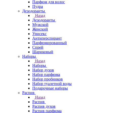
Парфюм для волос
Пудра
Дезодоранты
Назад
Дезодоранты
Мужской
Женский
Унисекс
Антиперспирант
Парфюмированный
Спрей
Шариковый
Наборы
Назад
Наборы
Набор духов
Набор парфюма
Набор пробников
Набор туалетной воды
Подарочные наборы
Распив
Назад
Распив
Распив духов
Распив парфюма