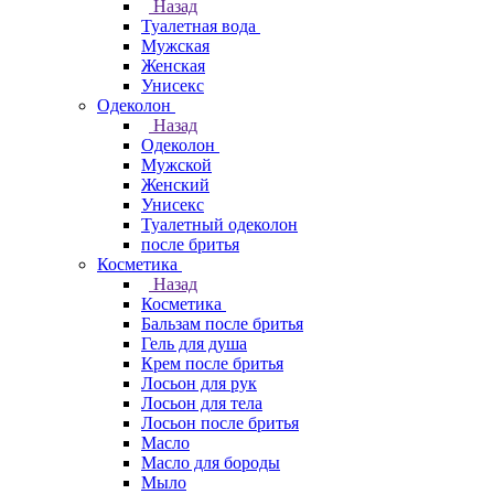
Назад
Туалетная вода
Мужская
Женская
Унисекс
Одеколон
Назад
Одеколон
Мужской
Женский
Унисекс
Туалетный одеколон
после бритья
Косметика
Назад
Косметика
Бальзам после бритья
Гель для душа
Крем после бритья
Лосьон для рук
Лосьон для тела
Лосьон после бритья
Масло
Масло для бороды
Мыло