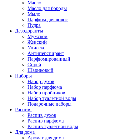
Масло
Масло для бороды
Мыло
Парфюм для волос
Пудра
Дезодоранты
Мужской
Женский
Унисекс
Антиперспирант
Парфюмированный
Спрей
Шариковый
Наборы
Набор духов
Набор парфюма
Набор пробников
Набор туалетной воды
Подарочные наборы
Распив
Распив духов
Распив парфюма
Распив туалетной воды
Для дома
Аромат для дома