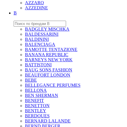
AZZARO
AZZEDINE
B
BADGLEY MISCHKA
BALDESSARINI
BALDININI
BALENCIAGA
BAMOTTE TENTAZIONE
BANANA REPUBLIC
BARNEYS NEW YORK
BATTISTONI
BAUG SONS FASHION
BEAUFORT LONDON
BEBE
BELLEGANCE PERFUMES
BELLONA
BEN SHERMAN
BENEFIT
BENETTON
BENTLEY
BERDOUES
BERNARD LALANDE
BERND BERGER