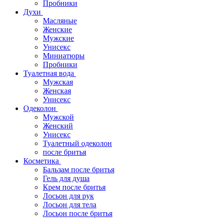
Пробники
Духи
Масляные
Женские
Мужские
Унисекс
Миниатюры
Пробники
Туалетная вода
Мужская
Женская
Унисекс
Одеколон
Мужской
Женский
Унисекс
Туалетный одеколон
после бритья
Косметика
Бальзам после бритья
Гель для душа
Крем после бритья
Лосьон для рук
Лосьон для тела
Лосьон после бритья