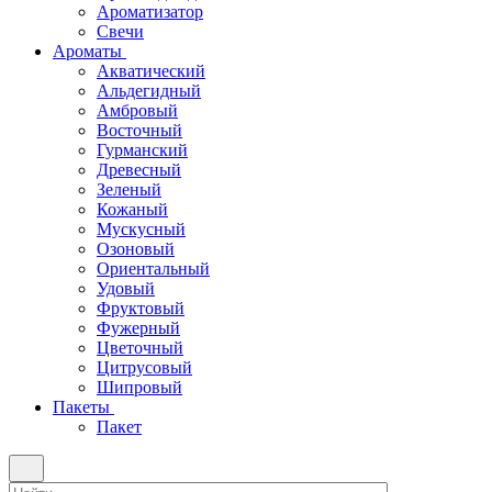
Ароматизатор
Свечи
Ароматы
Акватический
Альдегидный
Амбровый
Восточный
Гурманский
Древесный
Зеленый
Кожаный
Мускусный
Озоновый
Ориентальный
Удовый
Фруктовый
Фужерный
Цветочный
Цитрусовый
Шипровый
Пакеты
Пакет