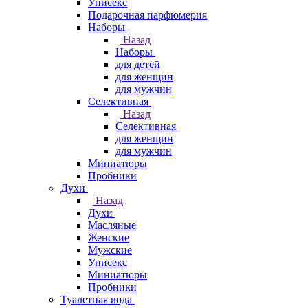
Унисекс
Подарочная парфюмерия
Наборы
Назад
Наборы
для детей
для женщин
для мужчин
Селективная
Назад
Селективная
для женщин
для мужчин
Миниатюры
Пробники
Духи
Назад
Духи
Масляные
Женские
Мужские
Унисекс
Миниатюры
Пробники
Туалетная вода