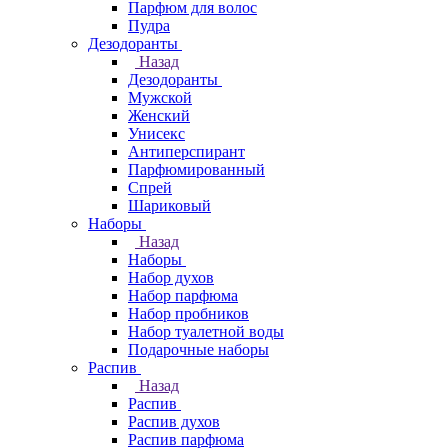
Парфюм для волос
Пудра
Дезодоранты
Назад
Дезодоранты
Мужской
Женский
Унисекс
Антиперспирант
Парфюмированный
Спрей
Шариковый
Наборы
Назад
Наборы
Набор духов
Набор парфюма
Набор пробников
Набор туалетной воды
Подарочные наборы
Распив
Назад
Распив
Распив духов
Распив парфюма