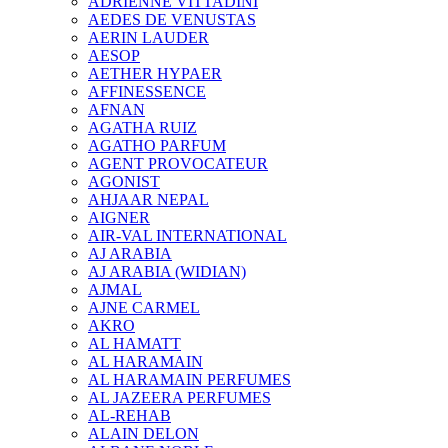
ADRIENNE VITTADINI
AEDES DE VENUSTAS
AERIN LAUDER
AESOP
AETHER HYPAER
AFFINESSENCE
AFNAN
AGATHA RUIZ
AGATHO PARFUM
AGENT PROVOCATEUR
AGONIST
AHJAAR NEPAL
AIGNER
AIR-VAL INTERNATIONAL
AJ ARABIA
AJ ARABIA (WIDIAN)
AJMAL
AJNE CARMEL
AKRO
AL HAMATT
AL HARAMAIN
AL HARAMAIN PERFUMES
AL JAZEERA PERFUMES
AL-REHAB
ALAIN DELON