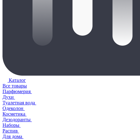
Каталог
Все товары
Парфюмерия
Духи
Туалетная вода
Одеколон
Косметика
Дезодоранты
Наборы
Распив
Для дома