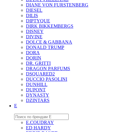
DIANE VON FURSTENBERG
DIESEL
DILIS
DIPTYQUE
DIRK BIKKEMBERGS
DISNEY
DIVINE
DOLCE & GABBANA
DONALD TRUMP
DORA
DORIN
DR. GRITTI
DRAGON PARFUMS
DSQUARED2
DUCCIO PASOLINI
DUNHILL
DUPONT
DYNASTY
DZINTARS
E
E.COUDRAY
ED HARDY