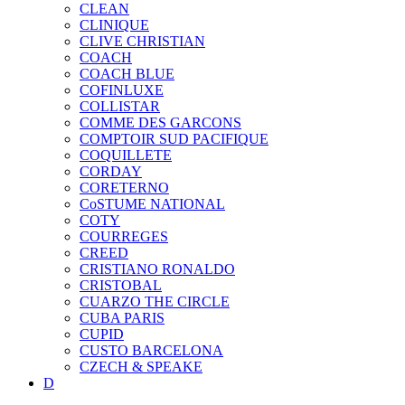
CLEAN
CLINIQUE
CLIVE CHRISTIAN
COACH
COACH BLUE
COFINLUXE
COLLISTAR
COMME DES GARCONS
COMPTOIR SUD PACIFIQUE
COQUILLETE
CORDAY
CORETERNO
CoSTUME NATIONAL
COTY
COURREGES
CREED
CRISTIANO RONALDO
CRISTOBAL
CUARZO THE CIRCLE
CUBA PARIS
CUPID
CUSTO BARCELONA
CZECH & SPEAKE
D