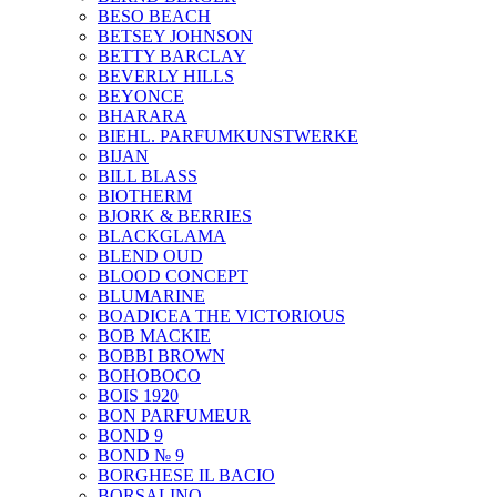
BESO BEACH
BETSEY JOHNSON
BETTY BARCLAY
BEVERLY HILLS
BEYONCE
BHARARA
BIEHL. PARFUMKUNSTWERKE
BIJAN
BILL BLASS
BIOTHERM
BJORK & BERRIES
BLACKGLAMA
BLEND OUD
BLOOD CONCEPT
BLUMARINE
BOADICEA THE VICTORIOUS
BOB MACKIE
BOBBI BROWN
BOHOBOCO
BOIS 1920
BON PARFUMEUR
BOND 9
BOND № 9
BORGHESE IL BACIO
BORSALINO