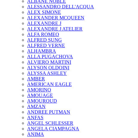
ALBANE NOBLE
ALESSANDRO DELL'ACQUA
ALEX SIMONE
ALEXANDER MCQUEEN
ALEXANDRE J
ALEXANDRE J ATELIER
ALFA ROMEO
ALFRED SUNG
ALFRED VERNE
ALHAMBRA
ALLA PUGACHOVA
ALVIERO MARTINI
ALYSON OLDOINI
ALYSSA ASHLEY
AMBER
AMERICAN EAGLE
AMORINO
AMOUAGE
AMOUROUD
AMZAN
ANDREE PUTMAN
ANFAS
ANGEL SCHLESSER
ANGELA CIAMPAGNA
ANIMA