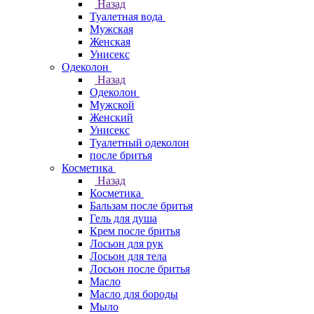
Назад
Туалетная вода
Мужская
Женская
Унисекс
Одеколон
Назад
Одеколон
Мужской
Женский
Унисекс
Туалетный одеколон
после бритья
Косметика
Назад
Косметика
Бальзам после бритья
Гель для душа
Крем после бритья
Лосьон для рук
Лосьон для тела
Лосьон после бритья
Масло
Масло для бороды
Мыло