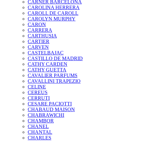
CARNER BARCELONA
CAROLINA HERRERA
CAROLL DE CAROLL
CAROLYN MURPHY
CARON
CARRERA
CARTHUSIA
CARTIER
CARVEN
CASTELBAJAC
CASTILLO DE MADRID
CATHY CARDEN
CATHY GUETTA
CAVALIER PARFUMS
CAVALLINI TRAPEZIO
CELINE
CEREUS
CERRUTI
CESARE PACIOTTI
CHABAUD MAISON
CHABRAWICHI
CHAMBOR
CHANEL
CHANTAL
CHARLES