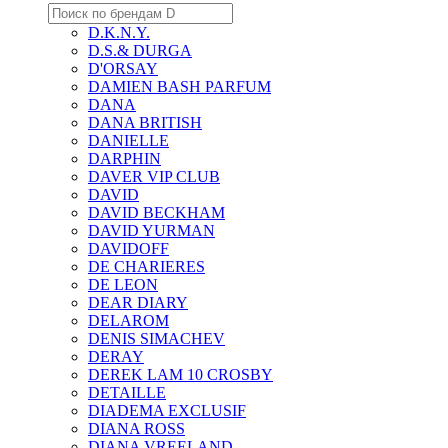
D.K.N.Y.
D.S.& DURGA
D'ORSAY
DAMIEN BASH PARFUM
DANA
DANA BRITISH
DANIELLE
DARPHIN
DAVER VIP CLUB
DAVID
DAVID BECKHAM
DAVID YURMAN
DAVIDOFF
DE CHARIERES
DE LEON
DEAR DIARY
DELAROM
DENIS SIMACHEV
DERAY
DEREK LAM 10 CROSBY
DETAILLE
DIADEMA EXCLUSIF
DIANA ROSS
DIANA VREELAND