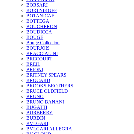
BORSARI
BORTNIKOFF
BOTANICAE
BOTTEGA
BOUCHERON
BOUDICCA
BOUGE
Bouge Collection
BOURJOIS
BRACCIALINI
BRECOURT
BREIL
BRIONI
BRITNEY SPEARS
BROCARD
BROOKS BROTHERS
BRUCE OLDFIELD
BRUNO
BRUNO BANANI
BUGATTI
BURBERRY
BURDIN
BVLGARI
BVLGARI ALLEGRA