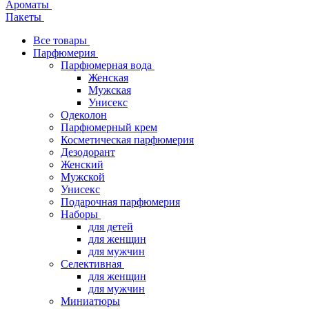
Ароматы
Пакеты
Все товары
Парфюмерия
Парфюмерная вода
Женская
Мужская
Унисекс
Одеколон
Парфюмерный крем
Косметическая парфюмерия
Дезодорант
Женский
Мужской
Унисекс
Подарочная парфюмерия
Наборы
для детей
для женщин
для мужчин
Селективная
для женщин
для мужчин
Миниатюры