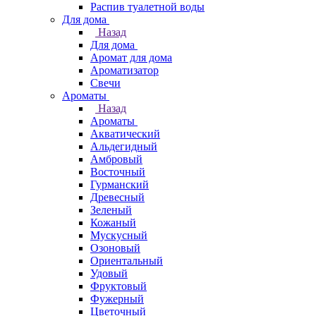
Распив туалетной воды
Для дома
Назад
Для дома
Аромат для дома
Ароматизатор
Свечи
Ароматы
Назад
Ароматы
Акватический
Альдегидный
Амбровый
Восточный
Гурманский
Древесный
Зеленый
Кожаный
Мускусный
Озоновый
Ориентальный
Удовый
Фруктовый
Фужерный
Цветочный