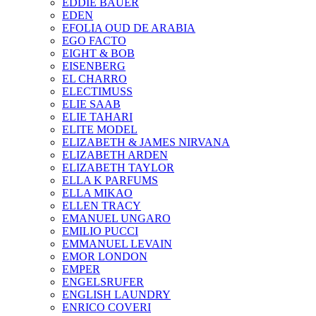
EDDIE BAUER
EDEN
EFOLIA OUD DE ARABIA
EGO FACTO
EIGHT & BOB
EISENBERG
EL CHARRO
ELECTIMUSS
ELIE SAAB
ELIE TAHARI
ELITE MODEL
ELIZABETH & JAMES NIRVANA
ELIZABETH ARDEN
ELIZABETH TAYLOR
ELLA K PARFUMS
ELLA MIKAO
ELLEN TRACY
EMANUEL UNGARO
EMILIO PUCCI
EMMANUEL LEVAIN
EMOR LONDON
EMPER
ENGELSRUFER
ENGLISH LAUNDRY
ENRICO COVERI