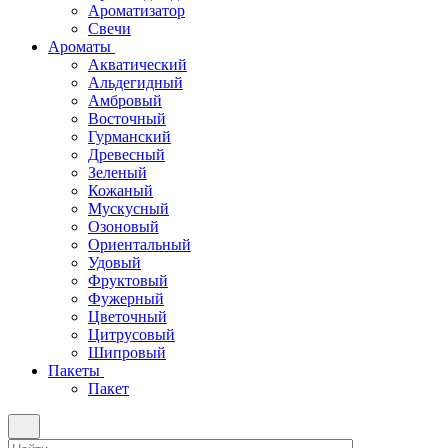
Ароматизатор
Свечи
Ароматы
Акватический
Альдегидный
Амбровый
Восточный
Гурманский
Древесный
Зеленый
Кожаный
Мускусный
Озоновый
Ориентальный
Удовый
Фруктовый
Фужерный
Цветочный
Цитрусовый
Шипровый
Пакеты
Пакет