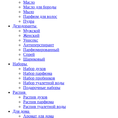
Масло
Масло для бороды
Мыло
Парфюм для волос
Пудра
Дезодоранты
Мужской
Женский
Унисекс
Антиперспирант
Парфюмированный
Спрей
Шариковый
Наборы
Набор духов
Набор парфюма
Набор пробников
Набор туалетной воды
Подарочные наборы
Распив
Распив духов
Распив парфюма
Распив туалетной воды
Для дома
Аромат для дома