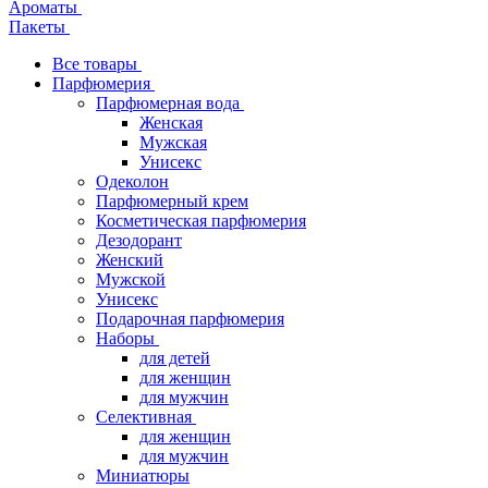
Ароматы
Пакеты
Все товары
Парфюмерия
Парфюмерная вода
Женская
Мужская
Унисекс
Одеколон
Парфюмерный крем
Косметическая парфюмерия
Дезодорант
Женский
Мужской
Унисекс
Подарочная парфюмерия
Наборы
для детей
для женщин
для мужчин
Селективная
для женщин
для мужчин
Миниатюры