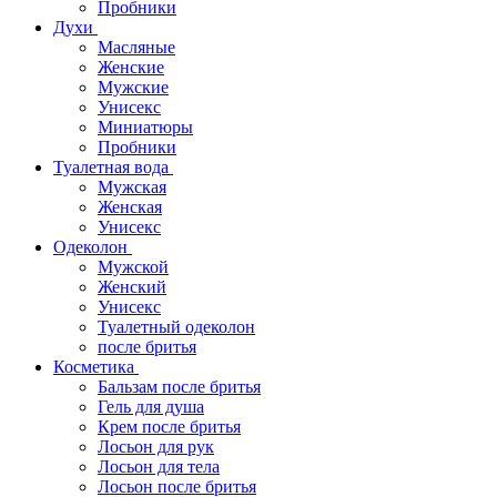
Пробники
Духи
Масляные
Женские
Мужские
Унисекс
Миниатюры
Пробники
Туалетная вода
Мужская
Женская
Унисекс
Одеколон
Мужской
Женский
Унисекс
Туалетный одеколон
после бритья
Косметика
Бальзам после бритья
Гель для душа
Крем после бритья
Лосьон для рук
Лосьон для тела
Лосьон после бритья