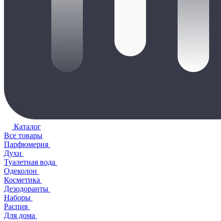
Каталог
Все товары
Парфюмерия
Духи
Туалетная вода
Одеколон
Косметика
Дезодоранты
Наборы
Распив
Для дома