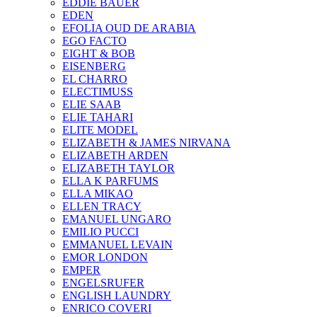
EDDIE BAUER
EDEN
EFOLIA OUD DE ARABIA
EGO FACTO
EIGHT & BOB
EISENBERG
EL CHARRO
ELECTIMUSS
ELIE SAAB
ELIE TAHARI
ELITE MODEL
ELIZABETH & JAMES NIRVANA
ELIZABETH ARDEN
ELIZABETH TAYLOR
ELLA K PARFUMS
ELLA MIKAO
ELLEN TRACY
EMANUEL UNGARO
EMILIO PUCCI
EMMANUEL LEVAIN
EMOR LONDON
EMPER
ENGELSRUFER
ENGLISH LAUNDRY
ENRICO COVERI