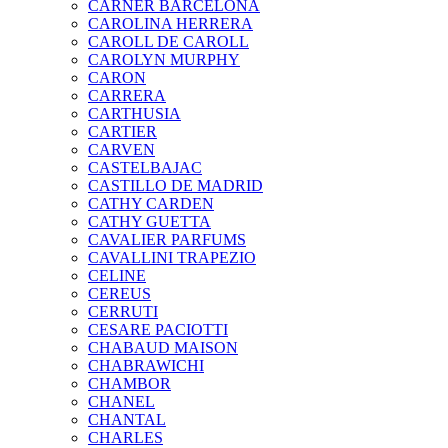
CARNER BARCELONA
CAROLINA HERRERA
CAROLL DE CAROLL
CAROLYN MURPHY
CARON
CARRERA
CARTHUSIA
CARTIER
CARVEN
CASTELBAJAC
CASTILLO DE MADRID
CATHY CARDEN
CATHY GUETTA
CAVALIER PARFUMS
CAVALLINI TRAPEZIO
CELINE
CEREUS
CERRUTI
CESARE PACIOTTI
CHABAUD MAISON
CHABRAWICHI
CHAMBOR
CHANEL
CHANTAL
CHARLES