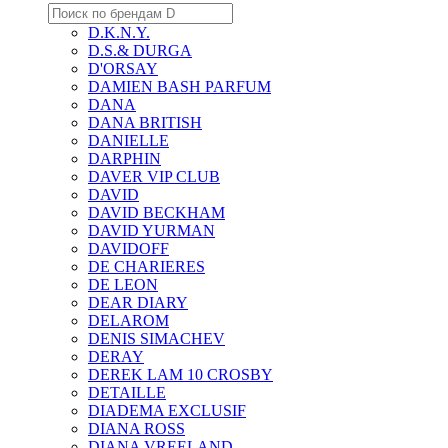
D.K.N.Y.
D.S.& DURGA
D'ORSAY
DAMIEN BASH PARFUM
DANA
DANA BRITISH
DANIELLE
DARPHIN
DAVER VIP CLUB
DAVID
DAVID BECKHAM
DAVID YURMAN
DAVIDOFF
DE CHARIERES
DE LEON
DEAR DIARY
DELAROM
DENIS SIMACHEV
DERAY
DEREK LAM 10 CROSBY
DETAILLE
DIADEMA EXCLUSIF
DIANA ROSS
DIANA VREELAND