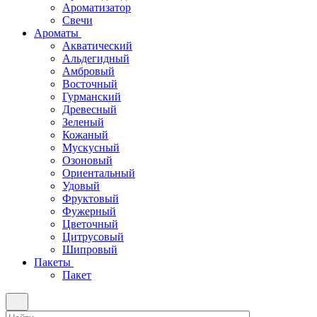
Ароматизатор
Свечи
Ароматы
Акватический
Альдегидный
Амбровый
Восточный
Гурманский
Древесный
Зеленый
Кожаный
Мускусный
Озоновый
Ориентальный
Удовый
Фруктовый
Фужерный
Цветочный
Цитрусовый
Шипровый
Пакеты
Пакет