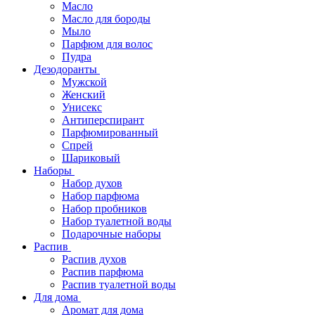
Масло
Масло для бороды
Мыло
Парфюм для волос
Пудра
Дезодоранты
Мужской
Женский
Унисекс
Антиперспирант
Парфюмированный
Спрей
Шариковый
Наборы
Набор духов
Набор парфюма
Набор пробников
Набор туалетной воды
Подарочные наборы
Распив
Распив духов
Распив парфюма
Распив туалетной воды
Для дома
Аромат для дома