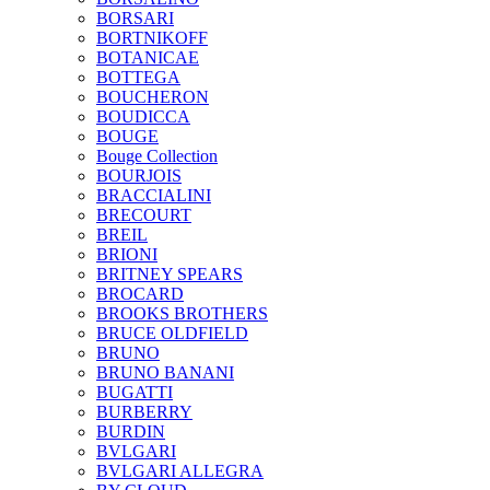
BORSARI
BORTNIKOFF
BOTANICAE
BOTTEGA
BOUCHERON
BOUDICCA
BOUGE
Bouge Collection
BOURJOIS
BRACCIALINI
BRECOURT
BREIL
BRIONI
BRITNEY SPEARS
BROCARD
BROOKS BROTHERS
BRUCE OLDFIELD
BRUNO
BRUNO BANANI
BUGATTI
BURBERRY
BURDIN
BVLGARI
BVLGARI ALLEGRA