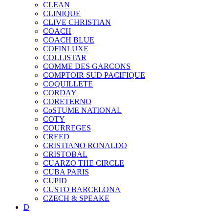
CLEAN
CLINIQUE
CLIVE CHRISTIAN
COACH
COACH BLUE
COFINLUXE
COLLISTAR
COMME DES GARCONS
COMPTOIR SUD PACIFIQUE
COQUILLETE
CORDAY
CORETERNO
CoSTUME NATIONAL
COTY
COURREGES
CREED
CRISTIANO RONALDO
CRISTOBAL
CUARZO THE CIRCLE
CUBA PARIS
CUPID
CUSTO BARCELONA
CZECH & SPEAKE
D