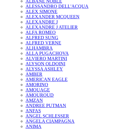
ALBANE NOBLE
ALESSANDRO DELL'ACQUA
ALEX SIMONE
ALEXANDER MCQUEEN
ALEXANDRE J
ALEXANDRE J ATELIER
ALFA ROMEO
ALFRED SUNG
ALFRED VERNE
ALHAMBRA
ALLA PUGACHOVA
ALVIERO MARTINI
ALYSON OLDOINI
ALYSSA ASHLEY
AMBER
AMERICAN EAGLE
AMORINO
AMOUAGE
AMOUROUD
AMZAN
ANDREE PUTMAN
ANFAS
ANGEL SCHLESSER
ANGELA CIAMPAGNA
ANIMA