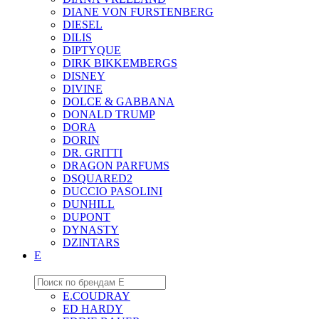
DIANE VON FURSTENBERG
DIESEL
DILIS
DIPTYQUE
DIRK BIKKEMBERGS
DISNEY
DIVINE
DOLCE & GABBANA
DONALD TRUMP
DORA
DORIN
DR. GRITTI
DRAGON PARFUMS
DSQUARED2
DUCCIO PASOLINI
DUNHILL
DUPONT
DYNASTY
DZINTARS
E
E.COUDRAY
ED HARDY