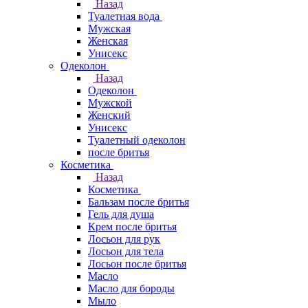
Назад
Туалетная вода
Мужская
Женская
Унисекс
Одеколон
Назад
Одеколон
Мужской
Женский
Унисекс
Туалетный одеколон
после бритья
Косметика
Назад
Косметика
Бальзам после бритья
Гель для душа
Крем после бритья
Лосьон для рук
Лосьон для тела
Лосьон после бритья
Масло
Масло для бороды
Мыло