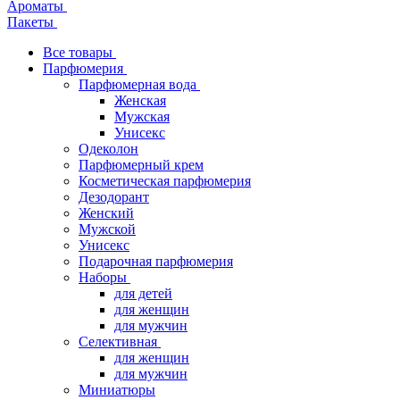
Ароматы
Пакеты
Все товары
Парфюмерия
Парфюмерная вода
Женская
Мужская
Унисекс
Одеколон
Парфюмерный крем
Косметическая парфюмерия
Дезодорант
Женский
Мужской
Унисекс
Подарочная парфюмерия
Наборы
для детей
для женщин
для мужчин
Селективная
для женщин
для мужчин
Миниатюры