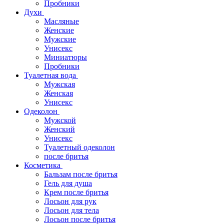
Пробники
Духи
Масляные
Женские
Мужские
Унисекс
Миниатюры
Пробники
Туалетная вода
Мужская
Женская
Унисекс
Одеколон
Мужской
Женский
Унисекс
Туалетный одеколон
после бритья
Косметика
Бальзам после бритья
Гель для душа
Крем после бритья
Лосьон для рук
Лосьон для тела
Лосьон после бритья