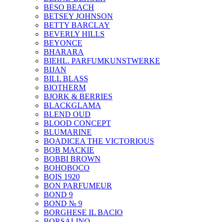
BESO BEACH
BETSEY JOHNSON
BETTY BARCLAY
BEVERLY HILLS
BEYONCE
BHARARA
BIEHL. PARFUMKUNSTWERKE
BIJAN
BILL BLASS
BIOTHERM
BJORK & BERRIES
BLACKGLAMA
BLEND OUD
BLOOD CONCEPT
BLUMARINE
BOADICEA THE VICTORIOUS
BOB MACKIE
BOBBI BROWN
BOHOBOCO
BOIS 1920
BON PARFUMEUR
BOND 9
BOND № 9
BORGHESE IL BACIO
BORSALINO