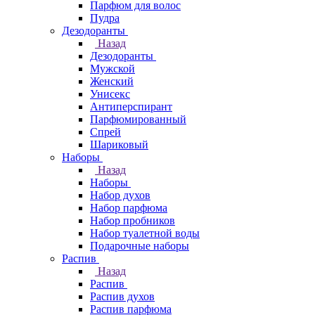
Парфюм для волос
Пудра
Дезодоранты
Назад
Дезодоранты
Мужской
Женский
Унисекс
Антиперспирант
Парфюмированный
Спрей
Шариковый
Наборы
Назад
Наборы
Набор духов
Набор парфюма
Набор пробников
Набор туалетной воды
Подарочные наборы
Распив
Назад
Распив
Распив духов
Распив парфюма