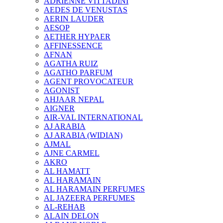
ADRIENNE VITTADINI
AEDES DE VENUSTAS
AERIN LAUDER
AESOP
AETHER HYPAER
AFFINESSENCE
AFNAN
AGATHA RUIZ
AGATHO PARFUM
AGENT PROVOCATEUR
AGONIST
AHJAAR NEPAL
AIGNER
AIR-VAL INTERNATIONAL
AJ ARABIA
AJ ARABIA (WIDIAN)
AJMAL
AJNE CARMEL
AKRO
AL HAMATT
AL HARAMAIN
AL HARAMAIN PERFUMES
AL JAZEERA PERFUMES
AL-REHAB
ALAIN DELON