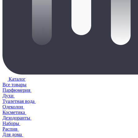
Каталог
Все товары
Парфюмерия
Духи
Туалетная вода
Одеколон
Косметика
Дезодоранты
Наборы
Распив
Для дома