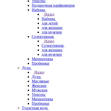
Унисекс
Подарочная парфюмерия
Наборы
Назад
Наборы
для детей
для женщин
для мужчин
Селективная
Назад
Селективная
для женщин
для мужчин
Миниатюры
Пробники
Духи
Назад
Духи
Масляные
Женские
Мужские
Унисекс
Миниатюры
Пробники
Туалетная вода