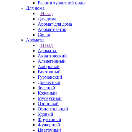
Распив туалетной воды
Для дома
Назад
Для дома
Аромат для дома
Ароматизатор
Свечи
Ароматы
Назад
Ароматы
Акватический
Альдегидный
Амбровый
Восточный
Гурманский
Древесный
Зеленый
Кожаный
Мускусный
Озоновый
Ориентальный
Удовый
Фруктовый
Фужерный
Цветочный