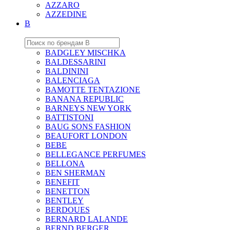
AZZARO
AZZEDINE
B
BADGLEY MISCHKA
BALDESSARINI
BALDININI
BALENCIAGA
BAMOTTE TENTAZIONE
BANANA REPUBLIC
BARNEYS NEW YORK
BATTISTONI
BAUG SONS FASHION
BEAUFORT LONDON
BEBE
BELLEGANCE PERFUMES
BELLONA
BEN SHERMAN
BENEFIT
BENETTON
BENTLEY
BERDOUES
BERNARD LALANDE
BERND BERGER