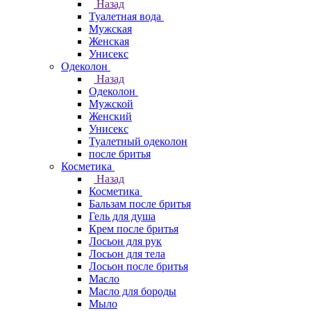
Назад
Туалетная вода
Мужская
Женская
Унисекс
Одеколон
Назад
Одеколон
Мужской
Женский
Унисекс
Туалетный одеколон
после бритья
Косметика
Назад
Косметика
Бальзам после бритья
Гель для душа
Крем после бритья
Лосьон для рук
Лосьон для тела
Лосьон после бритья
Масло
Масло для бороды
Мыло