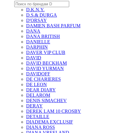
D.K.N.Y.
D.S.& DURGA
D'ORSAY
DAMIEN BASH PARFUM
DANA
DANA BRITISH
DANIELLE
DARPHIN
DAVER VIP CLUB
DAVID
DAVID BECKHAM
DAVID YURMAN
DAVIDOFF
DE CHARIERES
DE LEON
DEAR DIARY
DELAROM
DENIS SIMACHEV
DERAY
DEREK LAM 10 CROSBY
DETAILLE
DIADEMA EXCLUSIF
DIANA ROSS
DIANA VREELAND