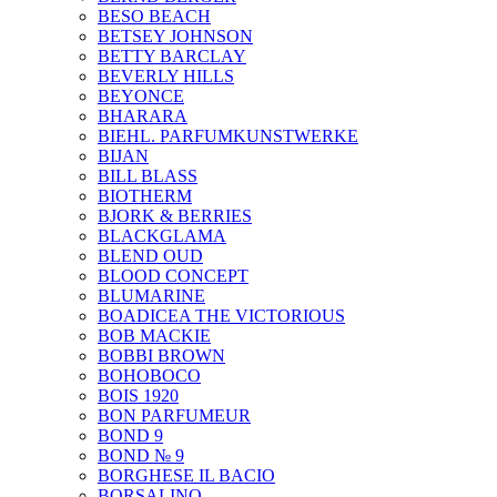
BESO BEACH
BETSEY JOHNSON
BETTY BARCLAY
BEVERLY HILLS
BEYONCE
BHARARA
BIEHL. PARFUMKUNSTWERKE
BIJAN
BILL BLASS
BIOTHERM
BJORK & BERRIES
BLACKGLAMA
BLEND OUD
BLOOD CONCEPT
BLUMARINE
BOADICEA THE VICTORIOUS
BOB MACKIE
BOBBI BROWN
BOHOBOCO
BOIS 1920
BON PARFUMEUR
BOND 9
BOND № 9
BORGHESE IL BACIO
BORSALINO