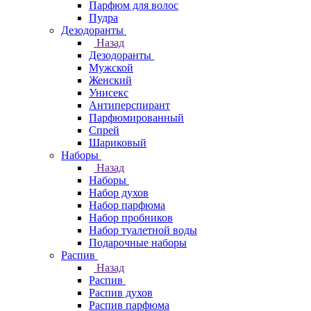
Парфюм для волос
Пудра
Дезодоранты
Назад
Дезодоранты
Мужской
Женский
Унисекс
Антиперспирант
Парфюмированный
Спрей
Шариковый
Наборы
Назад
Наборы
Набор духов
Набор парфюма
Набор пробников
Набор туалетной воды
Подарочные наборы
Распив
Назад
Распив
Распив духов
Распив парфюма