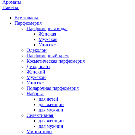
Ароматы
Пакеты
Все товары
Парфюмерия
Парфюмерная вода
Женская
Мужская
Унисекс
Одеколон
Парфюмерный крем
Косметическая парфюмерия
Дезодорант
Женский
Мужской
Унисекс
Подарочная парфюмерия
Наборы
для детей
для женщин
для мужчин
Селективная
для женщин
для мужчин
Миниатюры