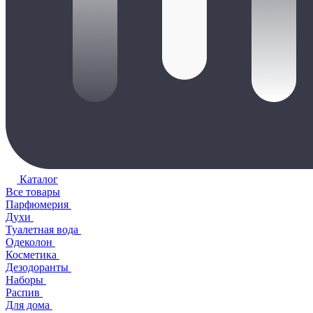
Каталог
Все товары
Парфюмерия
Духи
Туалетная вода
Одеколон
Косметика
Дезодоранты
Наборы
Распив
Для дома