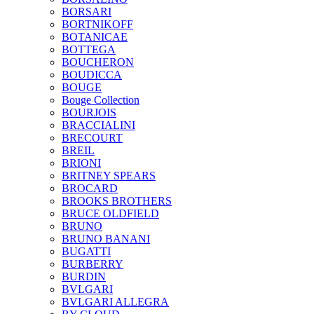
BORSARI
BORTNIKOFF
BOTANICAE
BOTTEGA
BOUCHERON
BOUDICCA
BOUGE
Bouge Collection
BOURJOIS
BRACCIALINI
BRECOURT
BREIL
BRIONI
BRITNEY SPEARS
BROCARD
BROOKS BROTHERS
BRUCE OLDFIELD
BRUNO
BRUNO BANANI
BUGATTI
BURBERRY
BURDIN
BVLGARI
BVLGARI ALLEGRA