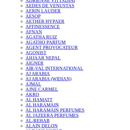
ADRIENNE VITTADINI
AEDES DE VENUSTAS
AERIN LAUDER
AESOP
AETHER HYPAER
AFFINESSENCE
AFNAN
AGATHA RUIZ
AGATHO PARFUM
AGENT PROVOCATEUR
AGONIST
AHJAAR NEPAL
AIGNER
AIR-VAL INTERNATIONAL
AJ ARABIA
AJ ARABIA (WIDIAN)
AJMAL
AJNE CARMEL
AKRO
AL HAMATT
AL HARAMAIN
AL HARAMAIN PERFUMES
AL JAZEERA PERFUMES
AL-REHAB
ALAIN DELON