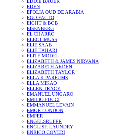
EDDIE BAUER
EDEN
EFOLIA OUD DE ARABIA
EGO FACTO
EIGHT & BOB
EISENBERG
EL CHARRO
ELECTIMUSS
ELIE SAAB
ELIE TAHARI
ELITE MODEL
ELIZABETH & JAMES NIRVANA
ELIZABETH ARDEN
ELIZABETH TAYLOR
ELLA K PARFUMS
ELLA MIKAO
ELLEN TRACY
EMANUEL UNGARO
EMILIO PUCCI
EMMANUEL LEVAIN
EMOR LONDON
EMPER
ENGELSRUFER
ENGLISH LAUNDRY
ENRICO COVERI