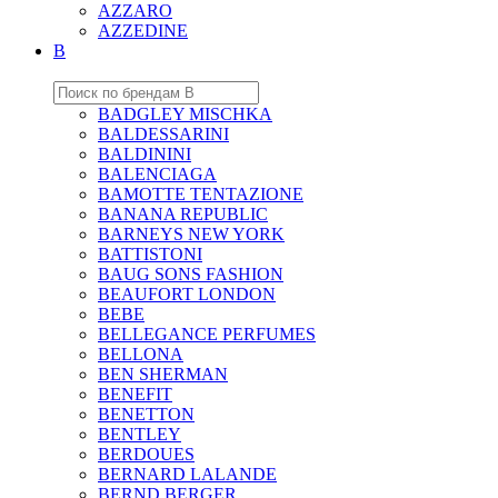
AZZARO
AZZEDINE
B
BADGLEY MISCHKA
BALDESSARINI
BALDININI
BALENCIAGA
BAMOTTE TENTAZIONE
BANANA REPUBLIC
BARNEYS NEW YORK
BATTISTONI
BAUG SONS FASHION
BEAUFORT LONDON
BEBE
BELLEGANCE PERFUMES
BELLONA
BEN SHERMAN
BENEFIT
BENETTON
BENTLEY
BERDOUES
BERNARD LALANDE
BERND BERGER