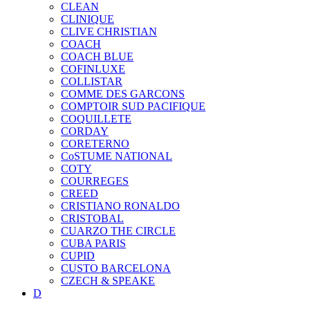
CLEAN
CLINIQUE
CLIVE CHRISTIAN
COACH
COACH BLUE
COFINLUXE
COLLISTAR
COMME DES GARCONS
COMPTOIR SUD PACIFIQUE
COQUILLETE
CORDAY
CORETERNO
CoSTUME NATIONAL
COTY
COURREGES
CREED
CRISTIANO RONALDO
CRISTOBAL
CUARZO THE CIRCLE
CUBA PARIS
CUPID
CUSTO BARCELONA
CZECH & SPEAKE
D