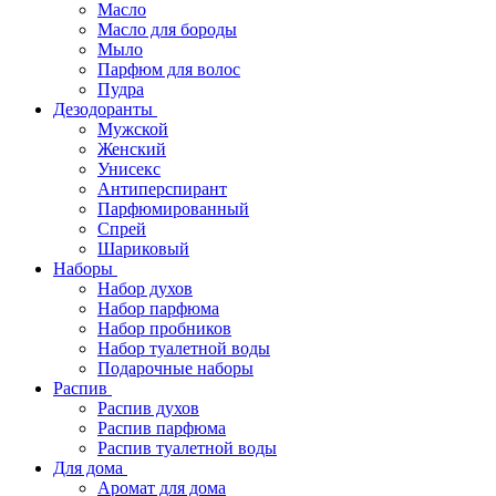
Масло
Масло для бороды
Мыло
Парфюм для волос
Пудра
Дезодоранты
Мужской
Женский
Унисекс
Антиперспирант
Парфюмированный
Спрей
Шариковый
Наборы
Набор духов
Набор парфюма
Набор пробников
Набор туалетной воды
Подарочные наборы
Распив
Распив духов
Распив парфюма
Распив туалетной воды
Для дома
Аромат для дома