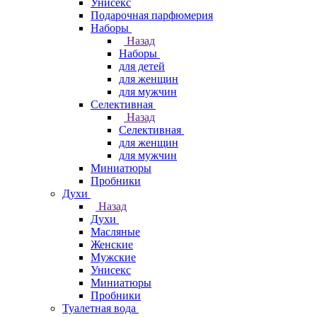
Унисекс
Подарочная парфюмерия
Наборы
Назад
Наборы
для детей
для женщин
для мужчин
Селективная
Назад
Селективная
для женщин
для мужчин
Миниатюры
Пробники
Духи
Назад
Духи
Масляные
Женские
Мужские
Унисекс
Миниатюры
Пробники
Туалетная вода