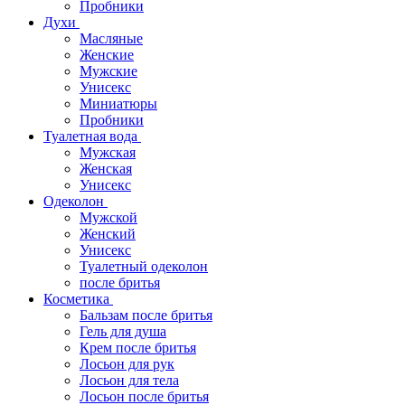
Пробники
Духи
Масляные
Женские
Мужские
Унисекс
Миниатюры
Пробники
Туалетная вода
Мужская
Женская
Унисекс
Одеколон
Мужской
Женский
Унисекс
Туалетный одеколон
после бритья
Косметика
Бальзам после бритья
Гель для душа
Крем после бритья
Лосьон для рук
Лосьон для тела
Лосьон после бритья