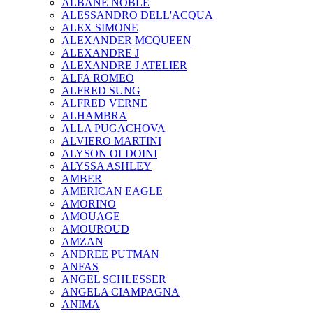
ALBANE NOBLE
ALESSANDRO DELL'ACQUA
ALEX SIMONE
ALEXANDER MCQUEEN
ALEXANDRE J
ALEXANDRE J ATELIER
ALFA ROMEO
ALFRED SUNG
ALFRED VERNE
ALHAMBRA
ALLA PUGACHOVA
ALVIERO MARTINI
ALYSON OLDOINI
ALYSSA ASHLEY
AMBER
AMERICAN EAGLE
AMORINO
AMOUAGE
AMOUROUD
AMZAN
ANDREE PUTMAN
ANFAS
ANGEL SCHLESSER
ANGELA CIAMPAGNA
ANIMA