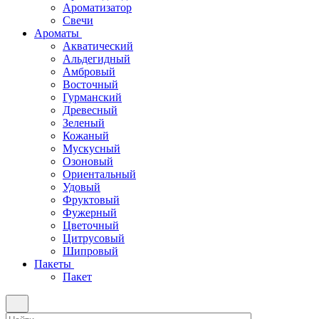
Ароматизатор
Свечи
Ароматы
Акватический
Альдегидный
Амбровый
Восточный
Гурманский
Древесный
Зеленый
Кожаный
Мускусный
Озоновый
Ориентальный
Удовый
Фруктовый
Фужерный
Цветочный
Цитрусовый
Шипровый
Пакеты
Пакет