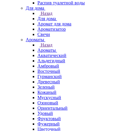
Распив туалетной воды
Для дома
Назад
Для дома
Аромат для дома
Ароматизатор
Свечи
Ароматы
Назад
Ароматы
Акватический
Альдегидный
Амбровый
Восточный
Гурманский
Древесный
Зеленый
Кожаный
Мускусный
Озоновый
Ориентальный
Удовый
Фруктовый
Фужерный
Цветочный