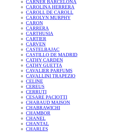
CARNER BARCELONA
CAROLINA HERRERA
CAROLL DE CAROLL
CAROLYN MURPHY
CARON
CARRERA
CARTHUSIA
CARTIER
CARVEN
CASTELBAJAC
CASTILLO DE MADRID
CATHY CARDEN
CATHY GUETTA
CAVALIER PARFUMS
CAVALLINI TRAPEZIO
CELINE
CEREUS
CERRUTI
CESARE PACIOTTI
CHABAUD MAISON
CHABRAWICHI
CHAMBOR
CHANEL
CHANTAL
CHARLES