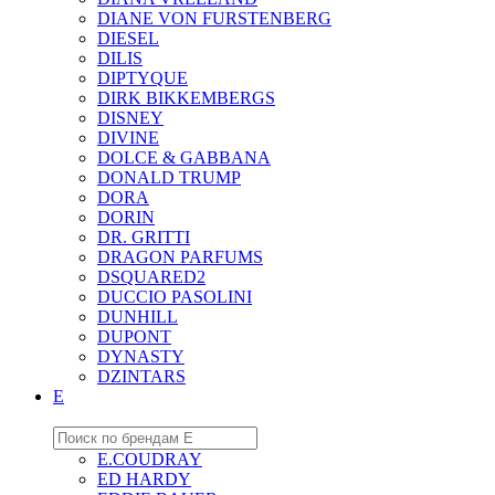
DIANE VON FURSTENBERG
DIESEL
DILIS
DIPTYQUE
DIRK BIKKEMBERGS
DISNEY
DIVINE
DOLCE & GABBANA
DONALD TRUMP
DORA
DORIN
DR. GRITTI
DRAGON PARFUMS
DSQUARED2
DUCCIO PASOLINI
DUNHILL
DUPONT
DYNASTY
DZINTARS
E
E.COUDRAY
ED HARDY