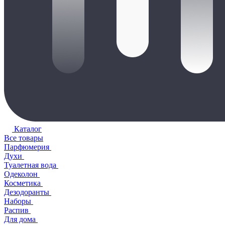
Каталог
Все товары
Парфюмерия
Духи
Туалетная вода
Одеколон
Косметика
Дезодоранты
Наборы
Распив
Для дома