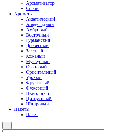
Ароматизатор
Свечи
Ароматы
Акватический
Альдегидный
Амбровый
Восточный
Гурманский
Древесный
Зеленый
Кожаный
Мускусный
Озоновый
Ориентальный
Удовый
Фруктовый
Фужерный
Цветочный
Цитрусовый
Шипровый
Пакеты
Пакет