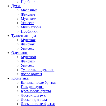
Пробники
Духи
Масляные
Женские
Мужские
Унисекс
Миниатюры
Пробники
Туалетная вода
Мужская
Женская
Унисекс
Одеколон
Мужской
Женский
Унисекс
Туалетный одеколон
после бритья
Косметика
Бальзам после бритья
Гель для душа
Крем после бритья
Лосьон для рук
Лосьон для тела
Лосьон после бритья