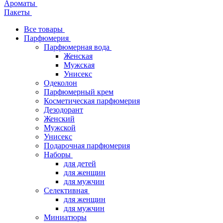
Ароматы
Пакеты
Все товары
Парфюмерия
Парфюмерная вода
Женская
Мужская
Унисекс
Одеколон
Парфюмерный крем
Косметическая парфюмерия
Дезодорант
Женский
Мужской
Унисекс
Подарочная парфюмерия
Наборы
для детей
для женщин
для мужчин
Селективная
для женщин
для мужчин
Миниатюры