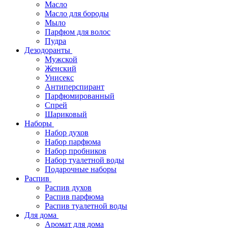
Масло
Масло для бороды
Мыло
Парфюм для волос
Пудра
Дезодоранты
Мужской
Женский
Унисекс
Антиперспирант
Парфюмированный
Спрей
Шариковый
Наборы
Набор духов
Набор парфюма
Набор пробников
Набор туалетной воды
Подарочные наборы
Распив
Распив духов
Распив парфюма
Распив туалетной воды
Для дома
Аромат для дома