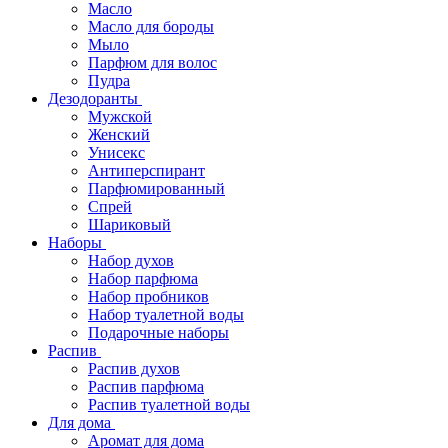
Масло
Масло для бороды
Мыло
Парфюм для волос
Пудра
Дезодоранты
Мужской
Женский
Унисекс
Антиперспирант
Парфюмированный
Спрей
Шариковый
Наборы
Набор духов
Набор парфюма
Набор пробников
Набор туалетной воды
Подарочные наборы
Распив
Распив духов
Распив парфюма
Распив туалетной воды
Для дома
Аромат для дома