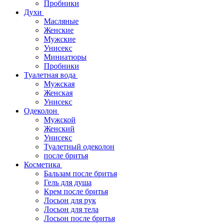
Пробники
Духи
Масляные
Женские
Мужские
Унисекс
Миниатюры
Пробники
Туалетная вода
Мужская
Женская
Унисекс
Одеколон
Мужской
Женский
Унисекс
Туалетный одеколон
после бритья
Косметика
Бальзам после бритья
Гель для душа
Крем после бритья
Лосьон для рук
Лосьон для тела
Лосьон после бритья