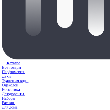
Каталог
Все товары
Парфюмерия
Духи
Туалетная вода
Одеколон
Косметика
Дезодоранты
Наборы
Распив
Для дома