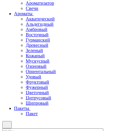
Ароматизатор
Свечи
Ароматы
Акватический
Альдегидный
Амбровый
Восточный
Гурманский
Древесный
Зеленый
Кожаный
Мускусный
Озоновый
Ориентальный
Удовый
Фруктовый
Фужерный
Цветочный
Цитрусовый
Шипровый
Пакеты
Пакет