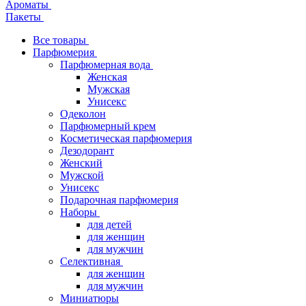
Ароматы
Пакеты
Все товары
Парфюмерия
Парфюмерная вода
Женская
Мужская
Унисекс
Одеколон
Парфюмерный крем
Косметическая парфюмерия
Дезодорант
Женский
Мужской
Унисекс
Подарочная парфюмерия
Наборы
для детей
для женщин
для мужчин
Селективная
для женщин
для мужчин
Миниатюры