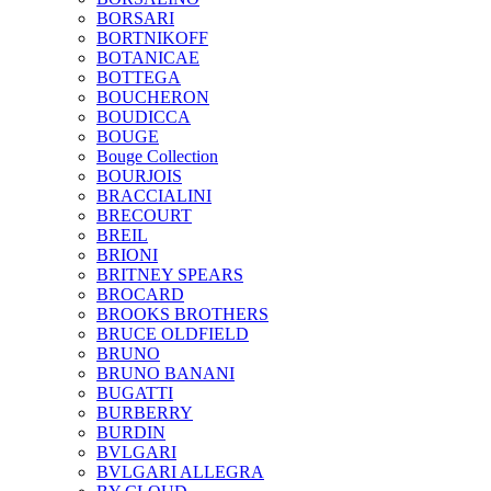
BORSARI
BORTNIKOFF
BOTANICAE
BOTTEGA
BOUCHERON
BOUDICCA
BOUGE
Bouge Collection
BOURJOIS
BRACCIALINI
BRECOURT
BREIL
BRIONI
BRITNEY SPEARS
BROCARD
BROOKS BROTHERS
BRUCE OLDFIELD
BRUNO
BRUNO BANANI
BUGATTI
BURBERRY
BURDIN
BVLGARI
BVLGARI ALLEGRA