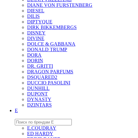
DIANE VON FURSTENBERG
DIESEL
DILIS
DIPTYQUE
DIRK BIKKEMBERGS
DISNEY
DIVINE
DOLCE & GABBANA
DONALD TRUMP
DORA
DORIN
DR. GRITTI
DRAGON PARFUMS
DSQUARED2
DUCCIO PASOLINI
DUNHILL
DUPONT
DYNASTY
DZINTARS
E
E.COUDRAY
ED HARDY