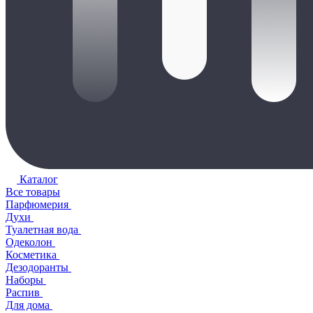
Каталог
Все товары
Парфюмерия
Духи
Туалетная вода
Одеколон
Косметика
Дезодоранты
Наборы
Распив
Для дома