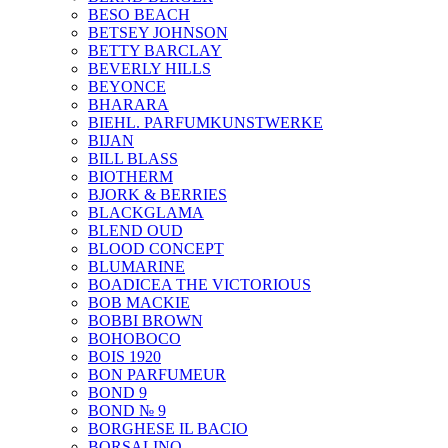
BESO BEACH
BETSEY JOHNSON
BETTY BARCLAY
BEVERLY HILLS
BEYONCE
BHARARA
BIEHL. PARFUMKUNSTWERKE
BIJAN
BILL BLASS
BIOTHERM
BJORK & BERRIES
BLACKGLAMA
BLEND OUD
BLOOD CONCEPT
BLUMARINE
BOADICEA THE VICTORIOUS
BOB MACKIE
BOBBI BROWN
BOHOBOCO
BOIS 1920
BON PARFUMEUR
BOND 9
BOND № 9
BORGHESE IL BACIO
BORSALINO