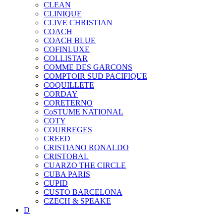
CLEAN
CLINIQUE
CLIVE CHRISTIAN
COACH
COACH BLUE
COFINLUXE
COLLISTAR
COMME DES GARCONS
COMPTOIR SUD PACIFIQUE
COQUILLETE
CORDAY
CORETERNO
CoSTUME NATIONAL
COTY
COURREGES
CREED
CRISTIANO RONALDO
CRISTOBAL
CUARZO THE CIRCLE
CUBA PARIS
CUPID
CUSTO BARCELONA
CZECH & SPEAKE
D