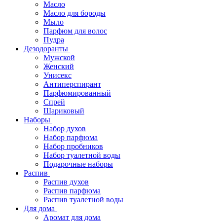
Масло
Масло для бороды
Мыло
Парфюм для волос
Пудра
Дезодоранты
Мужской
Женский
Унисекс
Антиперспирант
Парфюмированный
Спрей
Шариковый
Наборы
Набор духов
Набор парфюма
Набор пробников
Набор туалетной воды
Подарочные наборы
Распив
Распив духов
Распив парфюма
Распив туалетной воды
Для дома
Аромат для дома