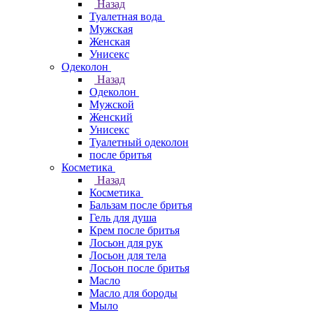
Назад
Туалетная вода
Мужская
Женская
Унисекс
Одеколон
Назад
Одеколон
Мужской
Женский
Унисекс
Туалетный одеколон
после бритья
Косметика
Назад
Косметика
Бальзам после бритья
Гель для душа
Крем после бритья
Лосьон для рук
Лосьон для тела
Лосьон после бритья
Масло
Масло для бороды
Мыло