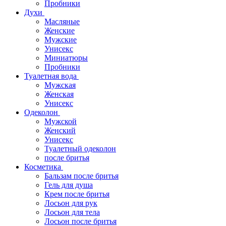
Пробники
Духи
Масляные
Женские
Мужские
Унисекс
Миниатюры
Пробники
Туалетная вода
Мужская
Женская
Унисекс
Одеколон
Мужской
Женский
Унисекс
Туалетный одеколон
после бритья
Косметика
Бальзам после бритья
Гель для душа
Крем после бритья
Лосьон для рук
Лосьон для тела
Лосьон после бритья