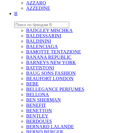
AZZARO
AZZEDINE
B
BADGLEY MISCHKA
BALDESSARINI
BALDININI
BALENCIAGA
BAMOTTE TENTAZIONE
BANANA REPUBLIC
BARNEYS NEW YORK
BATTISTONI
BAUG SONS FASHION
BEAUFORT LONDON
BEBE
BELLEGANCE PERFUMES
BELLONA
BEN SHERMAN
BENEFIT
BENETTON
BENTLEY
BERDOUES
BERNARD LALANDE
BERND BERGER