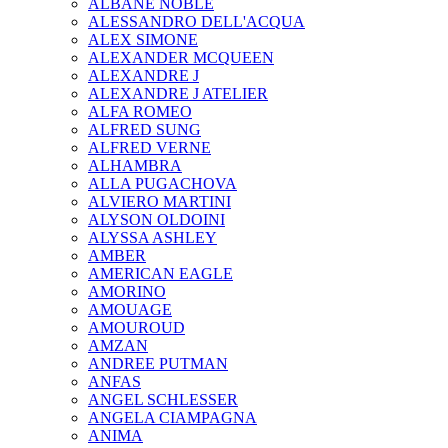
ALBANE NOBLE
ALESSANDRO DELL'ACQUA
ALEX SIMONE
ALEXANDER MCQUEEN
ALEXANDRE J
ALEXANDRE J ATELIER
ALFA ROMEO
ALFRED SUNG
ALFRED VERNE
ALHAMBRA
ALLA PUGACHOVA
ALVIERO MARTINI
ALYSON OLDOINI
ALYSSA ASHLEY
AMBER
AMERICAN EAGLE
AMORINO
AMOUAGE
AMOUROUD
AMZAN
ANDREE PUTMAN
ANFAS
ANGEL SCHLESSER
ANGELA CIAMPAGNA
ANIMA