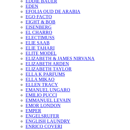
EDDIE BAUER
EDEN
EFOLIA OUD DE ARABIA
EGO FACTO
EIGHT & BOB
EISENBERG
EL CHARRO
ELECTIMUSS
ELIE SAAB
ELIE TAHARI
ELITE MODEL
ELIZABETH & JAMES NIRVANA
ELIZABETH ARDEN
ELIZABETH TAYLOR
ELLA K PARFUMS
ELLA MIKAO
ELLEN TRACY
EMANUEL UNGARO
EMILIO PUCCI
EMMANUEL LEVAIN
EMOR LONDON
EMPER
ENGELSRUFER
ENGLISH LAUNDRY
ENRICO COVERI