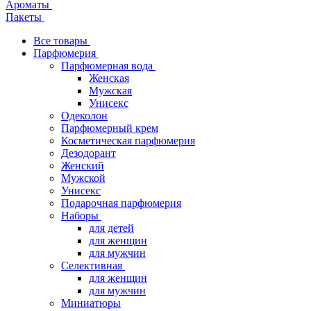
Ароматы
Пакеты
Все товары
Парфюмерия
Парфюмерная вода
Женская
Мужская
Унисекс
Одеколон
Парфюмерный крем
Косметическая парфюмерия
Дезодорант
Женский
Мужской
Унисекс
Подарочная парфюмерия
Наборы
для детей
для женщин
для мужчин
Селективная
для женщин
для мужчин
Миниатюры