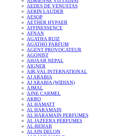
ADRIENNE VITTADINI
AEDES DE VENUSTAS
AERIN LAUDER
AESOP
AETHER HYPAER
AFFINESSENCE
AFNAN
AGATHA RUIZ
AGATHO PARFUM
AGENT PROVOCATEUR
AGONIST
AHJAAR NEPAL
AIGNER
AIR-VAL INTERNATIONAL
AJ ARABIA
AJ ARABIA (WIDIAN)
AJMAL
AJNE CARMEL
AKRO
AL HAMATT
AL HARAMAIN
AL HARAMAIN PERFUMES
AL JAZEERA PERFUMES
AL-REHAB
ALAIN DELON