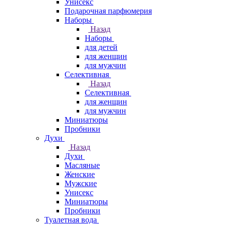
Унисекс
Подарочная парфюмерия
Наборы
Назад
Наборы
для детей
для женщин
для мужчин
Селективная
Назад
Селективная
для женщин
для мужчин
Миниатюры
Пробники
Духи
Назад
Духи
Масляные
Женские
Мужские
Унисекс
Миниатюры
Пробники
Туалетная вода