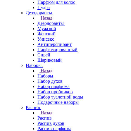
Парфюм для волос
Пудра
Дезодоранты
Назад
Дезодоранты
Мужской
Женский
Унисекс
Антиперспирант
Парфюмированный
Спрей
Шариковый
Наборы
Назад
Наборы
Набор духов
Набор парфюма
Набор пробников
Набор туалетной воды
Подарочные наборы
Распив
Назад
Распив
Распив духов
Распив парфюма