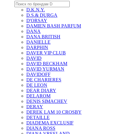
D.K.N.Y.
D.S.& DURGA
D'ORSAY
DAMIEN BASH PARFUM
DANA
DANA BRITISH
DANIELLE
DARPHIN
DAVER VIP CLUB
DAVID
DAVID BECKHAM
DAVID YURMAN
DAVIDOFF
DE CHARIERES
DE LEON
DEAR DIARY
DELAROM
DENIS SIMACHEV
DERAY
DEREK LAM 10 CROSBY
DETAILLE
DIADEMA EXCLUSIF
DIANA ROSS
DIANA VREELAND