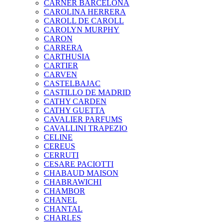
CARNER BARCELONA
CAROLINA HERRERA
CAROLL DE CAROLL
CAROLYN MURPHY
CARON
CARRERA
CARTHUSIA
CARTIER
CARVEN
CASTELBAJAC
CASTILLO DE MADRID
CATHY CARDEN
CATHY GUETTA
CAVALIER PARFUMS
CAVALLINI TRAPEZIO
CELINE
CEREUS
CERRUTI
CESARE PACIOTTI
CHABAUD MAISON
CHABRAWICHI
CHAMBOR
CHANEL
CHANTAL
CHARLES