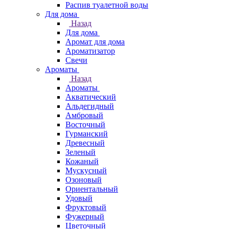
Распив туалетной воды
Для дома
Назад
Для дома
Аромат для дома
Ароматизатор
Свечи
Ароматы
Назад
Ароматы
Акватический
Альдегидный
Амбровый
Восточный
Гурманский
Древесный
Зеленый
Кожаный
Мускусный
Озоновый
Ориентальный
Удовый
Фруктовый
Фужерный
Цветочный