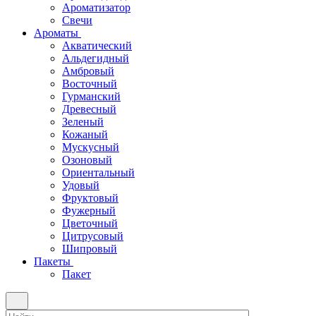
Ароматизатор
Свечи
Ароматы
Акватический
Альдегидный
Амбровый
Восточный
Гурманский
Древесный
Зеленый
Кожаный
Мускусный
Озоновый
Ориентальный
Удовый
Фруктовый
Фужерный
Цветочный
Цитрусовый
Шипровый
Пакеты
Пакет