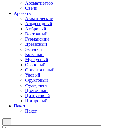
Ароматизатор
Свечи
Ароматы
Акватический
Альдегидный
Амбровый
Восточный
Гурманский
Древесный
Зеленый
Кожаный
Мускусный
Озоновый
Ориентальный
Удовый
Фруктовый
Фужерный
Цветочный
Цитрусовый
Шипровый
Пакеты
Пакет