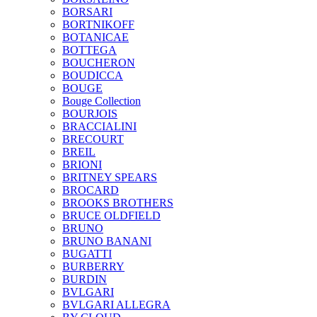
BORSARI
BORTNIKOFF
BOTANICAE
BOTTEGA
BOUCHERON
BOUDICCA
BOUGE
Bouge Collection
BOURJOIS
BRACCIALINI
BRECOURT
BREIL
BRIONI
BRITNEY SPEARS
BROCARD
BROOKS BROTHERS
BRUCE OLDFIELD
BRUNO
BRUNO BANANI
BUGATTI
BURBERRY
BURDIN
BVLGARI
BVLGARI ALLEGRA