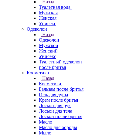
Назад
Туалетная вода
Мужская
Женская
Унисекс
Одеколон
Назад
Одеколон
Мужской
Женский
Унисекс
Туалетный одеколон
после бритья
Косметика
Назад
Косметика
Бальзам после бритья
Гель для душа
Крем после бритья
Лосьон для рук
Лосьон для тела
Лосьон после бритья
Масло
Масло для бороды
Мыло