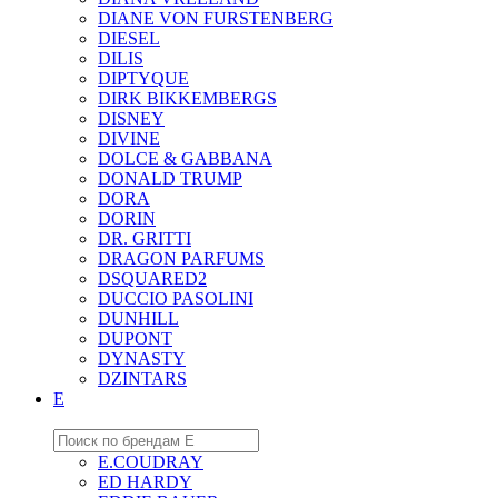
DIANE VON FURSTENBERG
DIESEL
DILIS
DIPTYQUE
DIRK BIKKEMBERGS
DISNEY
DIVINE
DOLCE & GABBANA
DONALD TRUMP
DORA
DORIN
DR. GRITTI
DRAGON PARFUMS
DSQUARED2
DUCCIO PASOLINI
DUNHILL
DUPONT
DYNASTY
DZINTARS
E
E.COUDRAY
ED HARDY