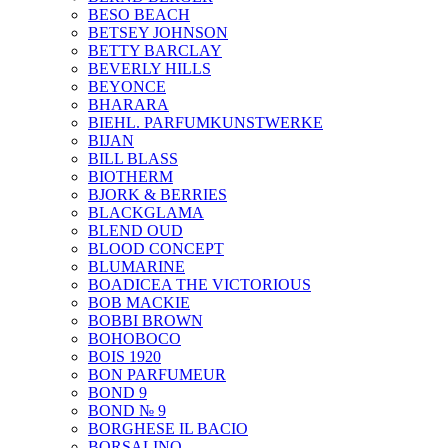
BESO BEACH
BETSEY JOHNSON
BETTY BARCLAY
BEVERLY HILLS
BEYONCE
BHARARA
BIEHL. PARFUMKUNSTWERKE
BIJAN
BILL BLASS
BIOTHERM
BJORK & BERRIES
BLACKGLAMA
BLEND OUD
BLOOD CONCEPT
BLUMARINE
BOADICEA THE VICTORIOUS
BOB MACKIE
BOBBI BROWN
BOHOBOCO
BOIS 1920
BON PARFUMEUR
BOND 9
BOND № 9
BORGHESE IL BACIO
BORSALINO