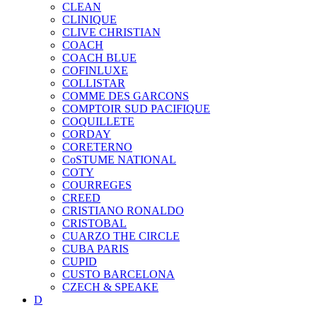
CLEAN
CLINIQUE
CLIVE CHRISTIAN
COACH
COACH BLUE
COFINLUXE
COLLISTAR
COMME DES GARCONS
COMPTOIR SUD PACIFIQUE
COQUILLETE
CORDAY
CORETERNO
CoSTUME NATIONAL
COTY
COURREGES
CREED
CRISTIANO RONALDO
CRISTOBAL
CUARZO THE CIRCLE
CUBA PARIS
CUPID
CUSTO BARCELONA
CZECH & SPEAKE
D