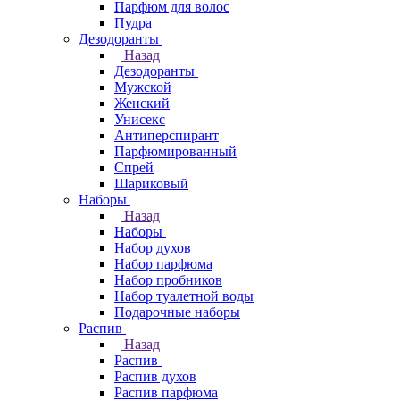
Парфюм для волос
Пудра
Дезодоранты
Назад
Дезодоранты
Мужской
Женский
Унисекс
Антиперспирант
Парфюмированный
Спрей
Шариковый
Наборы
Назад
Наборы
Набор духов
Набор парфюма
Набор пробников
Набор туалетной воды
Подарочные наборы
Распив
Назад
Распив
Распив духов
Распив парфюма