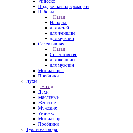
Унисекс
Подарочная парфюмерия
Наборы
Назад
Наборы
для детей
для женщин
для мужчин
Селективная
Назад
Селективная
для женщин
для мужчин
Миниатюры
Пробники
Духи
Назад
Духи
Масляные
Женские
Мужские
Унисекс
Миниатюры
Пробники
Туалетная вода