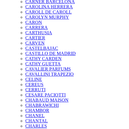
CARNER BARCELONA
CAROLINA HERRERA
CAROLL DE CAROLL
CAROLYN MURPHY
CARON
CARRERA
CARTHUSIA
CARTIER
CARVEN
CASTELBAJAC
CASTILLO DE MADRID
CATHY CARDEN
CATHY GUETTA
CAVALIER PARFUMS
CAVALLINI TRAPEZIO
CELINE
CEREUS
CERRUTI
CESARE PACIOTTI
CHABAUD MAISON
CHABRAWICHI
CHAMBOR
CHANEL
CHANTAL
CHARLES