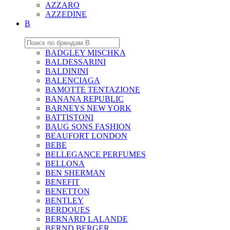
AZZARO
AZZEDINE
B
BADGLEY MISCHKA
BALDESSARINI
BALDININI
BALENCIAGA
BAMOTTE TENTAZIONE
BANANA REPUBLIC
BARNEYS NEW YORK
BATTISTONI
BAUG SONS FASHION
BEAUFORT LONDON
BEBE
BELLEGANCE PERFUMES
BELLONA
BEN SHERMAN
BENEFIT
BENETTON
BENTLEY
BERDOUES
BERNARD LALANDE
BERND BERGER