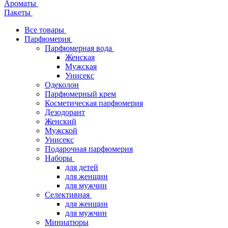
Ароматы
Пакеты
Все товары
Парфюмерия
Парфюмерная вода
Женская
Мужская
Унисекс
Одеколон
Парфюмерный крем
Косметическая парфюмерия
Дезодорант
Женский
Мужской
Унисекс
Подарочная парфюмерия
Наборы
для детей
для женщин
для мужчин
Селективная
для женщин
для мужчин
Миниатюры