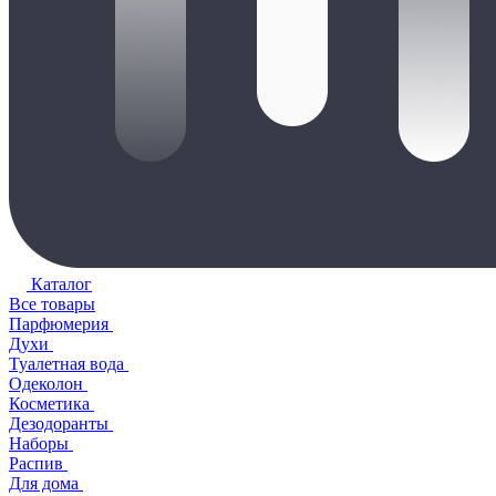
Каталог
Все товары
Парфюмерия
Духи
Туалетная вода
Одеколон
Косметика
Дезодоранты
Наборы
Распив
Для дома