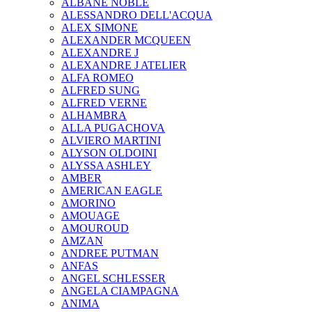
ALBANE NOBLE
ALESSANDRO DELL'ACQUA
ALEX SIMONE
ALEXANDER MCQUEEN
ALEXANDRE J
ALEXANDRE J ATELIER
ALFA ROMEO
ALFRED SUNG
ALFRED VERNE
ALHAMBRA
ALLA PUGACHOVA
ALVIERO MARTINI
ALYSON OLDOINI
ALYSSA ASHLEY
AMBER
AMERICAN EAGLE
AMORINO
AMOUAGE
AMOUROUD
AMZAN
ANDREE PUTMAN
ANFAS
ANGEL SCHLESSER
ANGELA CIAMPAGNA
ANIMA