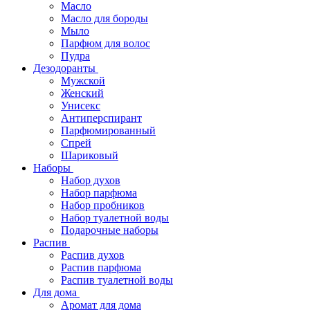
Масло
Масло для бороды
Мыло
Парфюм для волос
Пудра
Дезодоранты
Мужской
Женский
Унисекс
Антиперспирант
Парфюмированный
Спрей
Шариковый
Наборы
Набор духов
Набор парфюма
Набор пробников
Набор туалетной воды
Подарочные наборы
Распив
Распив духов
Распив парфюма
Распив туалетной воды
Для дома
Аромат для дома