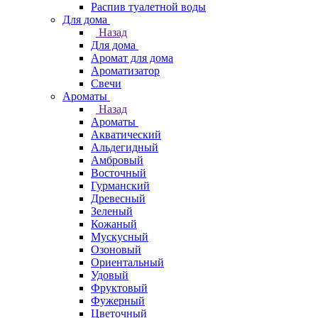
Распив туалетной воды
Для дома
Назад
Для дома
Аромат для дома
Ароматизатор
Свечи
Ароматы
Назад
Ароматы
Акватический
Альдегидный
Амбровый
Восточный
Гурманский
Древесный
Зеленый
Кожаный
Мускусный
Озоновый
Ориентальный
Удовый
Фруктовый
Фужерный
Цветочный