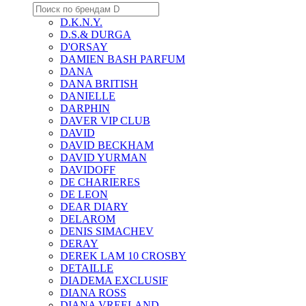
D.K.N.Y.
D.S.& DURGA
D'ORSAY
DAMIEN BASH PARFUM
DANA
DANA BRITISH
DANIELLE
DARPHIN
DAVER VIP CLUB
DAVID
DAVID BECKHAM
DAVID YURMAN
DAVIDOFF
DE CHARIERES
DE LEON
DEAR DIARY
DELAROM
DENIS SIMACHEV
DERAY
DEREK LAM 10 CROSBY
DETAILLE
DIADEMA EXCLUSIF
DIANA ROSS
DIANA VREELAND