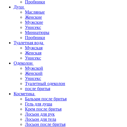
Пробники
Духи
Масляные
Женские
Мужские
Унисекс
Миниатюры
Пробники
Туалетная вода
Мужская
Женская
Унисекс
Одеколон
Мужской
Женский
Унисекс
Туалетный одеколон
после бритья
Косметика
Бальзам после бритья
Гель для душа
Крем после бритья
Лосьон для рук
Лосьон для тела
Лосьон после бритья