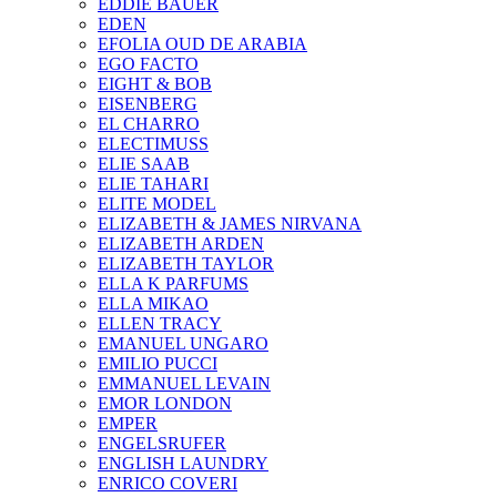
EDDIE BAUER
EDEN
EFOLIA OUD DE ARABIA
EGO FACTO
EIGHT & BOB
EISENBERG
EL CHARRO
ELECTIMUSS
ELIE SAAB
ELIE TAHARI
ELITE MODEL
ELIZABETH & JAMES NIRVANA
ELIZABETH ARDEN
ELIZABETH TAYLOR
ELLA K PARFUMS
ELLA MIKAO
ELLEN TRACY
EMANUEL UNGARO
EMILIO PUCCI
EMMANUEL LEVAIN
EMOR LONDON
EMPER
ENGELSRUFER
ENGLISH LAUNDRY
ENRICO COVERI