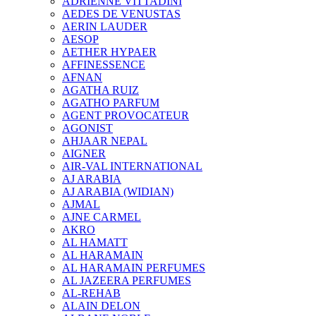
ADRIENNE VITTADINI
AEDES DE VENUSTAS
AERIN LAUDER
AESOP
AETHER HYPAER
AFFINESSENCE
AFNAN
AGATHA RUIZ
AGATHO PARFUM
AGENT PROVOCATEUR
AGONIST
AHJAAR NEPAL
AIGNER
AIR-VAL INTERNATIONAL
AJ ARABIA
AJ ARABIA (WIDIAN)
AJMAL
AJNE CARMEL
AKRO
AL HAMATT
AL HARAMAIN
AL HARAMAIN PERFUMES
AL JAZEERA PERFUMES
AL-REHAB
ALAIN DELON