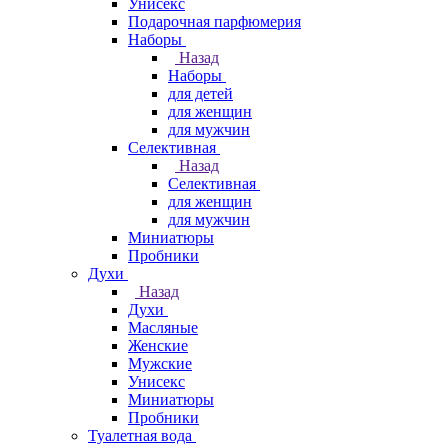
Унисекс
Подарочная парфюмерия
Наборы
Назад
Наборы
для детей
для женщин
для мужчин
Селективная
Назад
Селективная
для женщин
для мужчин
Миниатюры
Пробники
Духи
Назад
Духи
Масляные
Женские
Мужские
Унисекс
Миниатюры
Пробники
Туалетная вода