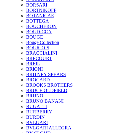
BORSARI
BORTNIKOFF
BOTANICAE
BOTTEGA
BOUCHERON
BOUDICCA
BOUGE
Bouge Collection
BOURJOIS
BRACCIALINI
BRECOURT
BREIL
BRIONI
BRITNEY SPEARS
BROCARD
BROOKS BROTHERS
BRUCE OLDFIELD
BRUNO
BRUNO BANANI
BUGATTI
BURBERRY
BURDIN
BVLGARI
BVLGARI ALLEGRA