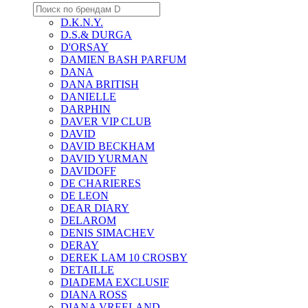
D.K.N.Y.
D.S.& DURGA
D'ORSAY
DAMIEN BASH PARFUM
DANA
DANA BRITISH
DANIELLE
DARPHIN
DAVER VIP CLUB
DAVID
DAVID BECKHAM
DAVID YURMAN
DAVIDOFF
DE CHARIERES
DE LEON
DEAR DIARY
DELAROM
DENIS SIMACHEV
DERAY
DEREK LAM 10 CROSBY
DETAILLE
DIADEMA EXCLUSIF
DIANA ROSS
DIANA VREELAND