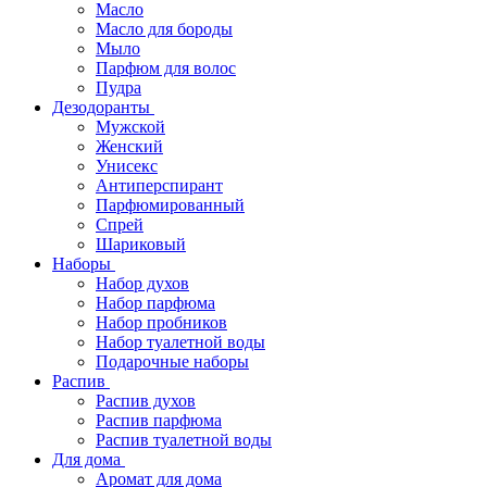
Масло
Масло для бороды
Мыло
Парфюм для волос
Пудра
Дезодоранты
Мужской
Женский
Унисекс
Антиперспирант
Парфюмированный
Спрей
Шариковый
Наборы
Набор духов
Набор парфюма
Набор пробников
Набор туалетной воды
Подарочные наборы
Распив
Распив духов
Распив парфюма
Распив туалетной воды
Для дома
Аромат для дома