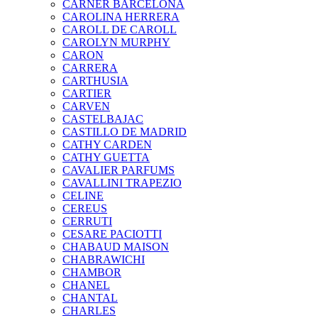
CARNER BARCELONA
CAROLINA HERRERA
CAROLL DE CAROLL
CAROLYN MURPHY
CARON
CARRERA
CARTHUSIA
CARTIER
CARVEN
CASTELBAJAC
CASTILLO DE MADRID
CATHY CARDEN
CATHY GUETTA
CAVALIER PARFUMS
CAVALLINI TRAPEZIO
CELINE
CEREUS
CERRUTI
CESARE PACIOTTI
CHABAUD MAISON
CHABRAWICHI
CHAMBOR
CHANEL
CHANTAL
CHARLES