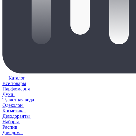
Каталог
Все товары
Парфюмерия
Духи
Туалетная вода
Одеколон
Косметика
Дезодоранты
Наборы
Распив
Для дома