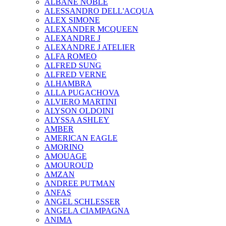
ALBANE NOBLE
ALESSANDRO DELL'ACQUA
ALEX SIMONE
ALEXANDER MCQUEEN
ALEXANDRE J
ALEXANDRE J ATELIER
ALFA ROMEO
ALFRED SUNG
ALFRED VERNE
ALHAMBRA
ALLA PUGACHOVA
ALVIERO MARTINI
ALYSON OLDOINI
ALYSSA ASHLEY
AMBER
AMERICAN EAGLE
AMORINO
AMOUAGE
AMOUROUD
AMZAN
ANDREE PUTMAN
ANFAS
ANGEL SCHLESSER
ANGELA CIAMPAGNA
ANIMA