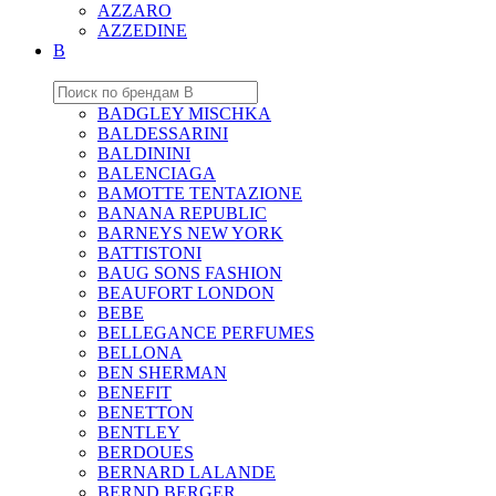
AZZARO
AZZEDINE
B
BADGLEY MISCHKA
BALDESSARINI
BALDININI
BALENCIAGA
BAMOTTE TENTAZIONE
BANANA REPUBLIC
BARNEYS NEW YORK
BATTISTONI
BAUG SONS FASHION
BEAUFORT LONDON
BEBE
BELLEGANCE PERFUMES
BELLONA
BEN SHERMAN
BENEFIT
BENETTON
BENTLEY
BERDOUES
BERNARD LALANDE
BERND BERGER