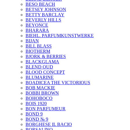
BESO BEACH
BETSEY JOHNSON
BETTY BARCLAY
BEVERLY HILLS
BEYONCE
BHARARA
BIEHL. PARFUMKUNSTWERKE
BIJAN
BILL BLASS
BIOTHERM
BJORK & BERRIES
BLACKGLAMA
BLEND OUD
BLOOD CONCEPT
BLUMARINE
BOADICEA THE VICTORIOUS
BOB MACKIE
BOBBI BROWN
BOHOBOCO
BOIS 1920
BON PARFUMEUR
BOND 9
BOND № 9
BORGHESE IL BACIO
BORSALINO