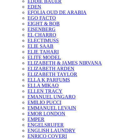
EDDIE BAUER
EDEN
EFOLIA OUD DE ARABIA
EGO FACTO
EIGHT & BOB
EISENBERG
EL CHARRO
ELECTIMUSS
ELIE SAAB
ELIE TAHARI
ELITE MODEL
ELIZABETH & JAMES NIRVANA
ELIZABETH ARDEN
ELIZABETH TAYLOR
ELLA K PARFUMS
ELLA MIKAO
ELLEN TRACY
EMANUEL UNGARO
EMILIO PUCCI
EMMANUEL LEVAIN
EMOR LONDON
EMPER
ENGELSRUFER
ENGLISH LAUNDRY
ENRICO COVERI