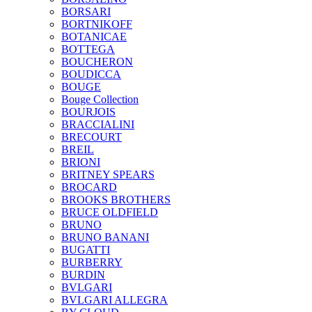
BORSARI
BORTNIKOFF
BOTANICAE
BOTTEGA
BOUCHERON
BOUDICCA
BOUGE
Bouge Collection
BOURJOIS
BRACCIALINI
BRECOURT
BREIL
BRIONI
BRITNEY SPEARS
BROCARD
BROOKS BROTHERS
BRUCE OLDFIELD
BRUNO
BRUNO BANANI
BUGATTI
BURBERRY
BURDIN
BVLGARI
BVLGARI ALLEGRA