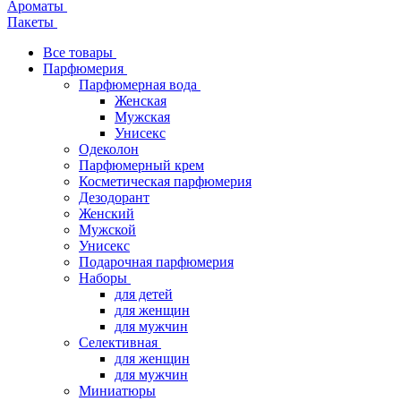
Ароматы
Пакеты
Все товары
Парфюмерия
Парфюмерная вода
Женская
Мужская
Унисекс
Одеколон
Парфюмерный крем
Косметическая парфюмерия
Дезодорант
Женский
Мужской
Унисекс
Подарочная парфюмерия
Наборы
для детей
для женщин
для мужчин
Селективная
для женщин
для мужчин
Миниатюры