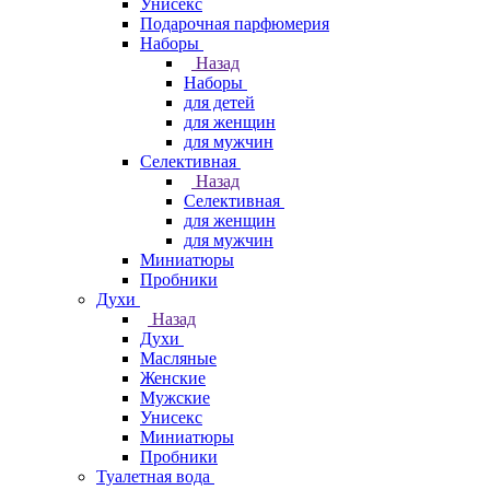
Унисекс
Подарочная парфюмерия
Наборы
Назад
Наборы
для детей
для женщин
для мужчин
Селективная
Назад
Селективная
для женщин
для мужчин
Миниатюры
Пробники
Духи
Назад
Духи
Масляные
Женские
Мужские
Унисекс
Миниатюры
Пробники
Туалетная вода