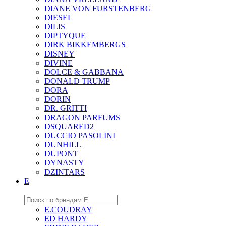
DIANE VON FURSTENBERG
DIESEL
DILIS
DIPTYQUE
DIRK BIKKEMBERGS
DISNEY
DIVINE
DOLCE & GABBANA
DONALD TRUMP
DORA
DORIN
DR. GRITTI
DRAGON PARFUMS
DSQUARED2
DUCCIO PASOLINI
DUNHILL
DUPONT
DYNASTY
DZINTARS
E
E.COUDRAY
ED HARDY