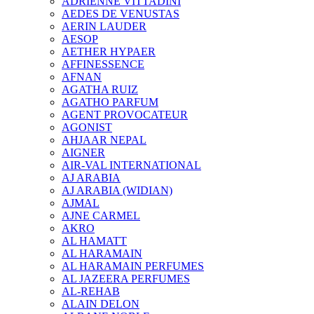
ADRIENNE VITTADINI
AEDES DE VENUSTAS
AERIN LAUDER
AESOP
AETHER HYPAER
AFFINESSENCE
AFNAN
AGATHA RUIZ
AGATHO PARFUM
AGENT PROVOCATEUR
AGONIST
AHJAAR NEPAL
AIGNER
AIR-VAL INTERNATIONAL
AJ ARABIA
AJ ARABIA (WIDIAN)
AJMAL
AJNE CARMEL
AKRO
AL HAMATT
AL HARAMAIN
AL HARAMAIN PERFUMES
AL JAZEERA PERFUMES
AL-REHAB
ALAIN DELON