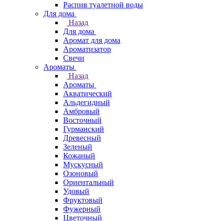
Распив туалетной воды
Для дома
Назад
Для дома
Аромат для дома
Ароматизатор
Свечи
Ароматы
Назад
Ароматы
Акватический
Альдегидный
Амбровый
Восточный
Гурманский
Древесный
Зеленый
Кожаный
Мускусный
Озоновый
Ориентальный
Удовый
Фруктовый
Фужерный
Цветочный