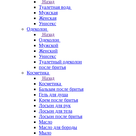
Назад
Туалетная вода
Мужская
Женская
Унисекс
Одеколон
Назад
Одеколон
Мужской
Женский
Унисекс
Туалетный одеколон
после бритья
Косметика
Назад
Косметика
Бальзам после бритья
Гель для душа
Крем после бритья
Лосьон для рук
Лосьон для тела
Лосьон после бритья
Масло
Масло для бороды
Мыло