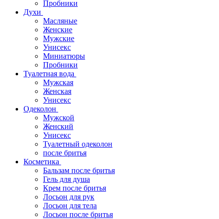
Пробники
Духи
Масляные
Женские
Мужские
Унисекс
Миниатюры
Пробники
Туалетная вода
Мужская
Женская
Унисекс
Одеколон
Мужской
Женский
Унисекс
Туалетный одеколон
после бритья
Косметика
Бальзам после бритья
Гель для душа
Крем после бритья
Лосьон для рук
Лосьон для тела
Лосьон после бритья