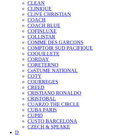
CLEAN
CLINIQUE
CLIVE CHRISTIAN
COACH
COACH BLUE
COFINLUXE
COLLISTAR
COMME DES GARCONS
COMPTOIR SUD PACIFIQUE
COQUILLETE
CORDAY
CORETERNO
CoSTUME NATIONAL
COTY
COURREGES
CREED
CRISTIANO RONALDO
CRISTOBAL
CUARZO THE CIRCLE
CUBA PARIS
CUPID
CUSTO BARCELONA
CZECH & SPEAKE
D