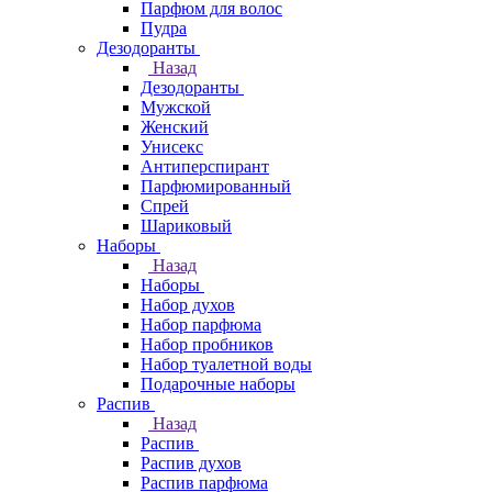
Парфюм для волос
Пудра
Дезодоранты
Назад
Дезодоранты
Мужской
Женский
Унисекс
Антиперспирант
Парфюмированный
Спрей
Шариковый
Наборы
Назад
Наборы
Набор духов
Набор парфюма
Набор пробников
Набор туалетной воды
Подарочные наборы
Распив
Назад
Распив
Распив духов
Распив парфюма