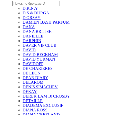
D.K.N.Y.
D.S.& DURGA
D'ORSAY
DAMIEN BASH PARFUM
DANA
DANA BRITISH
DANIELLE
DARPHIN
DAVER VIP CLUB
DAVID
DAVID BECKHAM
DAVID YURMAN
DAVIDOFF
DE CHARIERES
DE LEON
DEAR DIARY
DELAROM
DENIS SIMACHEV
DERAY
DEREK LAM 10 CROSBY
DETAILLE
DIADEMA EXCLUSIF
DIANA ROSS
DIANA VREELAND