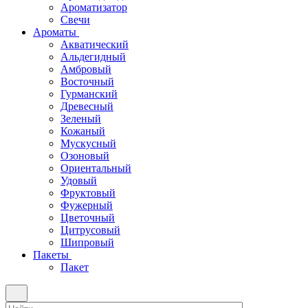
Ароматизатор
Свечи
Ароматы
Акватический
Альдегидный
Амбровый
Восточный
Гурманский
Древесный
Зеленый
Кожаный
Мускусный
Озоновый
Ориентальный
Удовый
Фруктовый
Фужерный
Цветочный
Цитрусовый
Шипровый
Пакеты
Пакет