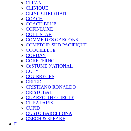
CLEAN
CLINIQUE
CLIVE CHRISTIAN
COACH
COACH BLUE
COFINLUXE
COLLISTAR
COMME DES GARCONS
COMPTOIR SUD PACIFIQUE
COQUILLETE
CORDAY
CORETERNO
CoSTUME NATIONAL
COTY
COURREGES
CREED
CRISTIANO RONALDO
CRISTOBAL
CUARZO THE CIRCLE
CUBA PARIS
CUPID
CUSTO BARCELONA
CZECH & SPEAKE
D