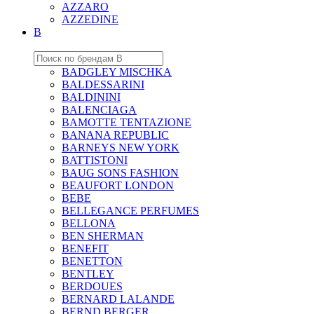
AZZARO
AZZEDINE
B
BADGLEY MISCHKA
BALDESSARINI
BALDININI
BALENCIAGA
BAMOTTE TENTAZIONE
BANANA REPUBLIC
BARNEYS NEW YORK
BATTISTONI
BAUG SONS FASHION
BEAUFORT LONDON
BEBE
BELLEGANCE PERFUMES
BELLONA
BEN SHERMAN
BENEFIT
BENETTON
BENTLEY
BERDOUES
BERNARD LALANDE
BERND BERGER