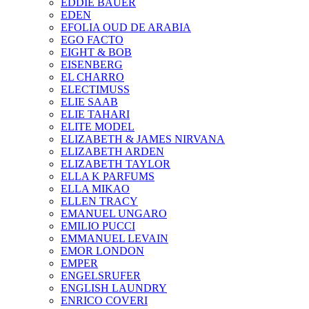
EDDIE BAUER
EDEN
EFOLIA OUD DE ARABIA
EGO FACTO
EIGHT & BOB
EISENBERG
EL CHARRO
ELECTIMUSS
ELIE SAAB
ELIE TAHARI
ELITE MODEL
ELIZABETH & JAMES NIRVANA
ELIZABETH ARDEN
ELIZABETH TAYLOR
ELLA K PARFUMS
ELLA MIKAO
ELLEN TRACY
EMANUEL UNGARO
EMILIO PUCCI
EMMANUEL LEVAIN
EMOR LONDON
EMPER
ENGELSRUFER
ENGLISH LAUNDRY
ENRICO COVERI