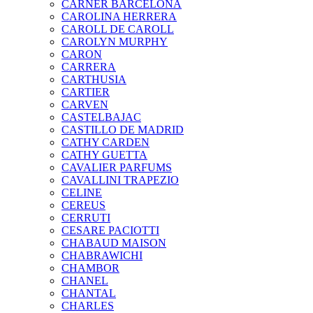
CARNER BARCELONA
CAROLINA HERRERA
CAROLL DE CAROLL
CAROLYN MURPHY
CARON
CARRERA
CARTHUSIA
CARTIER
CARVEN
CASTELBAJAC
CASTILLO DE MADRID
CATHY CARDEN
CATHY GUETTA
CAVALIER PARFUMS
CAVALLINI TRAPEZIO
CELINE
CEREUS
CERRUTI
CESARE PACIOTTI
CHABAUD MAISON
CHABRAWICHI
CHAMBOR
CHANEL
CHANTAL
CHARLES