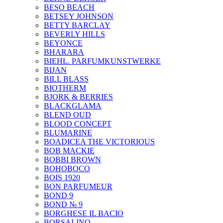
BESO BEACH
BETSEY JOHNSON
BETTY BARCLAY
BEVERLY HILLS
BEYONCE
BHARARA
BIEHL. PARFUMKUNSTWERKE
BIJAN
BILL BLASS
BIOTHERM
BJORK & BERRIES
BLACKGLAMA
BLEND OUD
BLOOD CONCEPT
BLUMARINE
BOADICEA THE VICTORIOUS
BOB MACKIE
BOBBI BROWN
BOHOBOCO
BOIS 1920
BON PARFUMEUR
BOND 9
BOND № 9
BORGHESE IL BACIO
BORSALINO