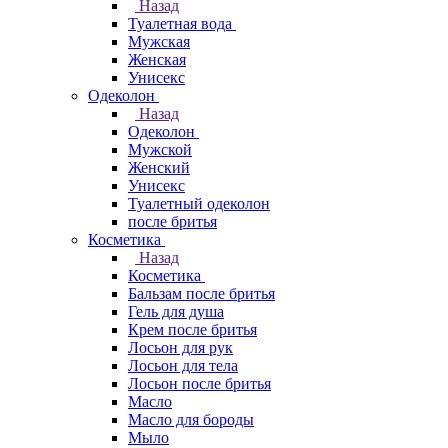
Назад
Туалетная вода
Мужская
Женская
Унисекс
Одеколон
Назад
Одеколон
Мужской
Женский
Унисекс
Туалетный одеколон
после бритья
Косметика
Назад
Косметика
Бальзам после бритья
Гель для душа
Крем после бритья
Лосьон для рук
Лосьон для тела
Лосьон после бритья
Масло
Масло для бороды
Мыло