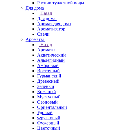
Распив туалетной воды
Для дома
Назад
Для дома
Аромат для дома
Ароматизатор
Свечи
Ароматы
Назад
Ароматы
Акватический
Альдегидный
Амбровый
Восточный
Гурманский
Древесный
Зеленый
Кожаный
Мускусный
Озоновый
Ориентальный
Удовый
Фруктовый
Фужерный
Цветочный