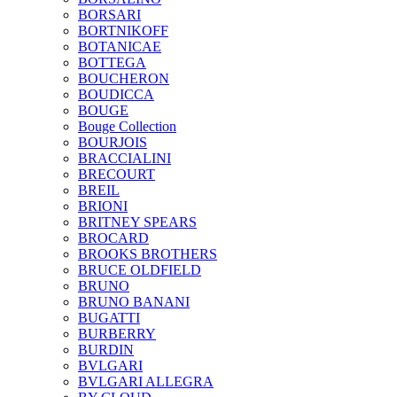
BORSARI
BORTNIKOFF
BOTANICAE
BOTTEGA
BOUCHERON
BOUDICCA
BOUGE
Bouge Collection
BOURJOIS
BRACCIALINI
BRECOURT
BREIL
BRIONI
BRITNEY SPEARS
BROCARD
BROOKS BROTHERS
BRUCE OLDFIELD
BRUNO
BRUNO BANANI
BUGATTI
BURBERRY
BURDIN
BVLGARI
BVLGARI ALLEGRA