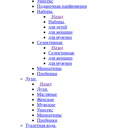
Унисекс
Подарочная парфюмерия
Наборы
Назад
Наборы
для детей
для женщин
для мужчин
Селективная
Назад
Селективная
для женщин
для мужчин
Миниатюры
Пробники
Духи
Назад
Духи
Масляные
Женские
Мужские
Унисекс
Миниатюры
Пробники
Туалетная вода