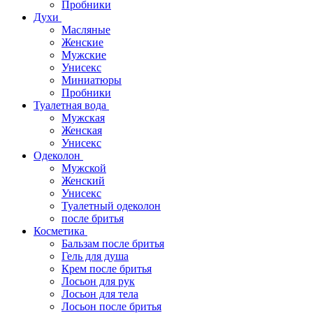
Пробники
Духи
Масляные
Женские
Мужские
Унисекс
Миниатюры
Пробники
Туалетная вода
Мужская
Женская
Унисекс
Одеколон
Мужской
Женский
Унисекс
Туалетный одеколон
после бритья
Косметика
Бальзам после бритья
Гель для душа
Крем после бритья
Лосьон для рук
Лосьон для тела
Лосьон после бритья