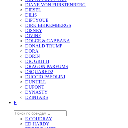
DIANE VON FURSTENBERG
DIESEL
DILIS
DIPTYQUE
DIRK BIKKEMBERGS
DISNEY
DIVINE
DOLCE & GABBANA
DONALD TRUMP
DORA
DORIN
DR. GRITTI
DRAGON PARFUMS
DSQUARED2
DUCCIO PASOLINI
DUNHILL
DUPONT
DYNASTY
DZINTARS
E
E.COUDRAY
ED HARDY