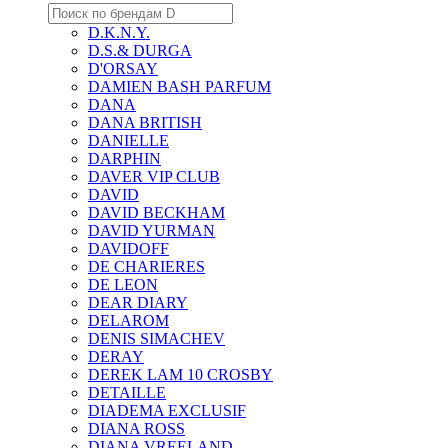
D.K.N.Y.
D.S.& DURGA
D'ORSAY
DAMIEN BASH PARFUM
DANA
DANA BRITISH
DANIELLE
DARPHIN
DAVER VIP CLUB
DAVID
DAVID BECKHAM
DAVID YURMAN
DAVIDOFF
DE CHARIERES
DE LEON
DEAR DIARY
DELAROM
DENIS SIMACHEV
DERAY
DEREK LAM 10 CROSBY
DETAILLE
DIADEMA EXCLUSIF
DIANA ROSS
DIANA VREELAND