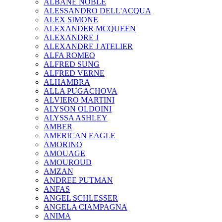
ALBANE NOBLE
ALESSANDRO DELL'ACQUA
ALEX SIMONE
ALEXANDER MCQUEEN
ALEXANDRE J
ALEXANDRE J ATELIER
ALFA ROMEO
ALFRED SUNG
ALFRED VERNE
ALHAMBRA
ALLA PUGACHOVA
ALVIERO MARTINI
ALYSON OLDOINI
ALYSSA ASHLEY
AMBER
AMERICAN EAGLE
AMORINO
AMOUAGE
AMOUROUD
AMZAN
ANDREE PUTMAN
ANFAS
ANGEL SCHLESSER
ANGELA CIAMPAGNA
ANIMA