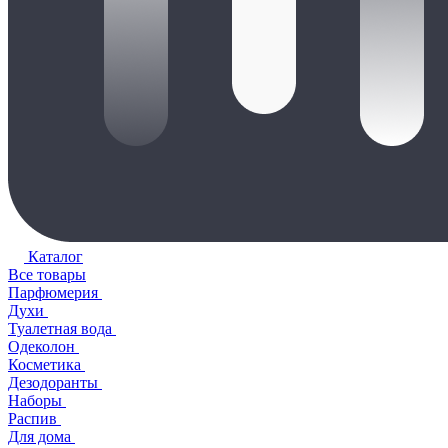
Каталог
Все товары
Парфюмерия
Духи
Туалетная вода
Одеколон
Косметика
Дезодоранты
Наборы
Распив
Для дома