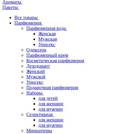
Ароматы
Пакеты
Все товары
Парфюмерия
Парфюмерная вода
Женская
Мужская
Унисекс
Одеколон
Парфюмерный крем
Косметическая парфюмерия
Дезодорант
Женский
Мужской
Унисекс
Подарочная парфюмерия
Наборы
для детей
для женщин
для мужчин
Селективная
для женщин
для мужчин
Миниатюры