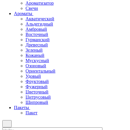
Ароматизатор
Свечи
Ароматы
Акватический
Альдегидный
Амбровый
Восточный
Гурманский
Древесный
Зеленый
Кожаный
Мускусный
Озоновый
Ориентальный
Удовый
Фруктовый
Фужерный
Цветочный
Цитрусовый
Шипровый
Пакеты
Пакет