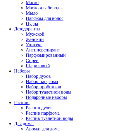
Масло
Масло для бороды
Мыло
Парфюм для волос
Пудра
Дезодоранты
Мужской
Женский
Унисекс
Антиперспирант
Парфюмированный
Спрей
Шариковый
Наборы
Набор духов
Набор парфюма
Набор пробников
Набор туалетной воды
Подарочные наборы
Распив
Распив духов
Распив парфюма
Распив туалетной воды
Для дома
Аромат для дома