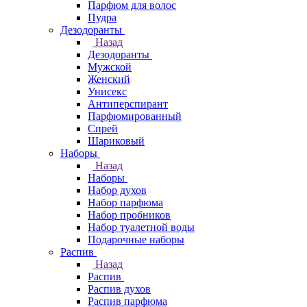
Парфюм для волос
Пудра
Дезодоранты
Назад
Дезодоранты
Мужской
Женский
Унисекс
Антиперспирант
Парфюмированный
Спрей
Шариковый
Наборы
Назад
Наборы
Набор духов
Набор парфюма
Набор пробников
Набор туалетной воды
Подарочные наборы
Распив
Назад
Распив
Распив духов
Распив парфюма