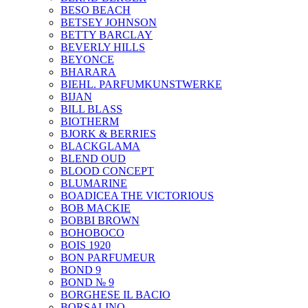
BESO BEACH
BETSEY JOHNSON
BETTY BARCLAY
BEVERLY HILLS
BEYONCE
BHARARA
BIEHL. PARFUMKUNSTWERKE
BIJAN
BILL BLASS
BIOTHERM
BJORK & BERRIES
BLACKGLAMA
BLEND OUD
BLOOD CONCEPT
BLUMARINE
BOADICEA THE VICTORIOUS
BOB MACKIE
BOBBI BROWN
BOHOBOCO
BOIS 1920
BON PARFUMEUR
BOND 9
BOND № 9
BORGHESE IL BACIO
BORSALINO