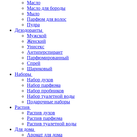
Масло
Масло для бороды
Мыло
Парфюм для волос
Пудра
Дезодоранты
Мужской
Женский
Унисекс
Антиперспирант
Парфюмированный
Спрей
Шариковый
Наборы
Набор духов
Набор парфюма
Набор пробников
Набор туалетной воды
Подарочные наборы
Распив
Распив духов
Распив парфюма
Распив туалетной воды
Для дома
Аромат для дома