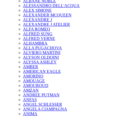
ALBANE NOBLE
ALESSANDRO DELL'ACQUA
ALEX SIMONE
ALEXANDER MCQUEEN
ALEXANDRE J
ALEXANDRE J ATELIER
ALFA ROMEO
ALFRED SUNG
ALFRED VERNE
ALHAMBRA
ALLA PUGACHOVA
ALVIERO MARTINI
ALYSON OLDOINI
ALYSSA ASHLEY
AMBER
AMERICAN EAGLE
AMORINO
AMOUAGE
AMOUROUD
AMZAN
ANDREE PUTMAN
ANFAS
ANGEL SCHLESSER
ANGELA CIAMPAGNA
ANIMA