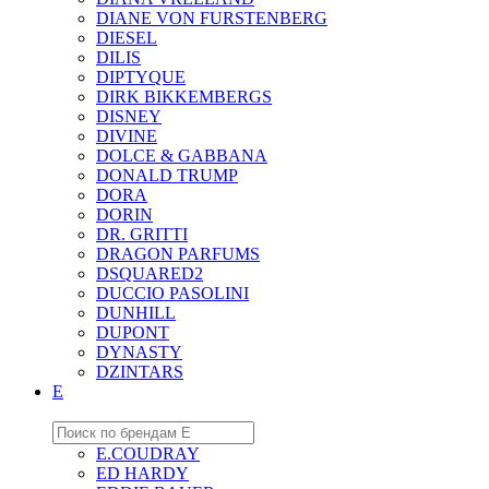
DIANE VON FURSTENBERG
DIESEL
DILIS
DIPTYQUE
DIRK BIKKEMBERGS
DISNEY
DIVINE
DOLCE & GABBANA
DONALD TRUMP
DORA
DORIN
DR. GRITTI
DRAGON PARFUMS
DSQUARED2
DUCCIO PASOLINI
DUNHILL
DUPONT
DYNASTY
DZINTARS
E
E.COUDRAY
ED HARDY