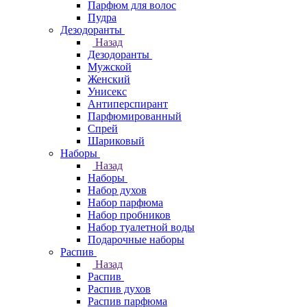
Парфюм для волос
Пудра
Дезодоранты
Назад
Дезодоранты
Мужской
Женский
Унисекс
Антиперспирант
Парфюмированный
Спрей
Шариковый
Наборы
Назад
Наборы
Набор духов
Набор парфюма
Набор пробников
Набор туалетной воды
Подарочные наборы
Распив
Назад
Распив
Распив духов
Распив парфюма