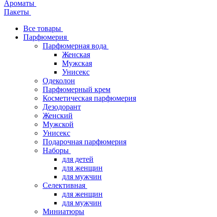
Ароматы
Пакеты
Все товары
Парфюмерия
Парфюмерная вода
Женская
Мужская
Унисекс
Одеколон
Парфюмерный крем
Косметическая парфюмерия
Дезодорант
Женский
Мужской
Унисекс
Подарочная парфюмерия
Наборы
для детей
для женщин
для мужчин
Селективная
для женщин
для мужчин
Миниатюры