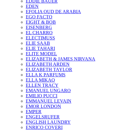
EDDIE BAUER
EDEN
EFOLIA OUD DE ARABIA
EGO FACTO
EIGHT & BOB
EISENBERG
EL CHARRO
ELECTIMUSS
ELIE SAAB
ELIE TAHARI
ELITE MODEL
ELIZABETH & JAMES NIRVANA
ELIZABETH ARDEN
ELIZABETH TAYLOR
ELLA K PARFUMS
ELLA MIKAO
ELLEN TRACY
EMANUEL UNGARO
EMILIO PUCCI
EMMANUEL LEVAIN
EMOR LONDON
EMPER
ENGELSRUFER
ENGLISH LAUNDRY
ENRICO COVERI