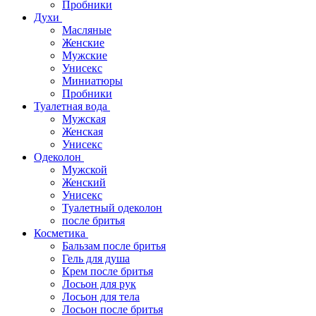
Пробники
Духи
Масляные
Женские
Мужские
Унисекс
Миниатюры
Пробники
Туалетная вода
Мужская
Женская
Унисекс
Одеколон
Мужской
Женский
Унисекс
Туалетный одеколон
после бритья
Косметика
Бальзам после бритья
Гель для душа
Крем после бритья
Лосьон для рук
Лосьон для тела
Лосьон после бритья