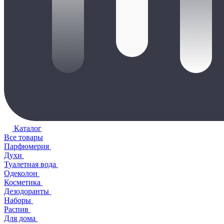
Каталог
Все товары
Парфюмерия
Духи
Туалетная вода
Одеколон
Косметика
Дезодоранты
Наборы
Распив
Для дома