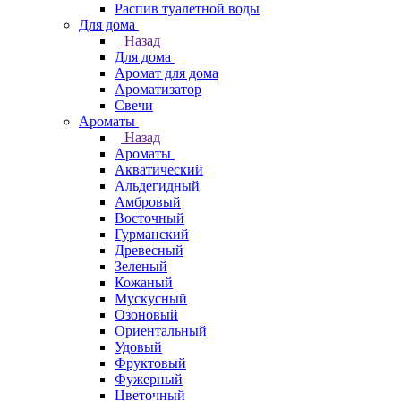
Распив туалетной воды
Для дома
Назад
Для дома
Аромат для дома
Ароматизатор
Свечи
Ароматы
Назад
Ароматы
Акватический
Альдегидный
Амбровый
Восточный
Гурманский
Древесный
Зеленый
Кожаный
Мускусный
Озоновый
Ориентальный
Удовый
Фруктовый
Фужерный
Цветочный