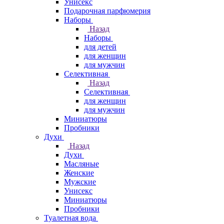
Унисекс
Подарочная парфюмерия
Наборы
Назад
Наборы
для детей
для женщин
для мужчин
Селективная
Назад
Селективная
для женщин
для мужчин
Миниатюры
Пробники
Духи
Назад
Духи
Масляные
Женские
Мужские
Унисекс
Миниатюры
Пробники
Туалетная вода