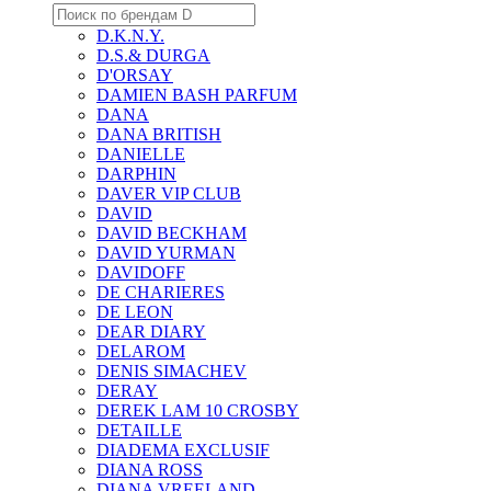
D.K.N.Y.
D.S.& DURGA
D'ORSAY
DAMIEN BASH PARFUM
DANA
DANA BRITISH
DANIELLE
DARPHIN
DAVER VIP CLUB
DAVID
DAVID BECKHAM
DAVID YURMAN
DAVIDOFF
DE CHARIERES
DE LEON
DEAR DIARY
DELAROM
DENIS SIMACHEV
DERAY
DEREK LAM 10 CROSBY
DETAILLE
DIADEMA EXCLUSIF
DIANA ROSS
DIANA VREELAND