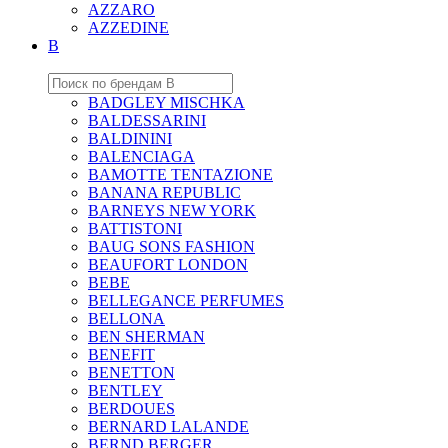
AZZARO
AZZEDINE
B
BADGLEY MISCHKA
BALDESSARINI
BALDININI
BALENCIAGA
BAMOTTE TENTAZIONE
BANANA REPUBLIC
BARNEYS NEW YORK
BATTISTONI
BAUG SONS FASHION
BEAUFORT LONDON
BEBE
BELLEGANCE PERFUMES
BELLONA
BEN SHERMAN
BENEFIT
BENETTON
BENTLEY
BERDOUES
BERNARD LALANDE
BERND BERGER