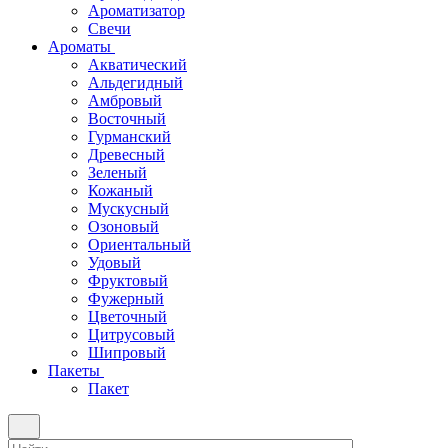
Ароматизатор
Свечи
Ароматы
Акватический
Альдегидный
Амбровый
Восточный
Гурманский
Древесный
Зеленый
Кожаный
Мускусный
Озоновый
Ориентальный
Удовый
Фруктовый
Фужерный
Цветочный
Цитрусовый
Шипровый
Пакеты
Пакет