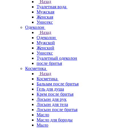
Назад
Туалетная вода
Мужская
Женская
Унисекс
Одеколон
Назад
Одеколон
Мужской
Женский
Унисекс
Туалетный одеколон
после бритья
Косметика
Назад
Косметика
Бальзам после бритья
Гель для душа
Крем после бритья
Лосьон для рук
Лосьон для тела
Лосьон после бритья
Масло
Масло для бороды
Мыло