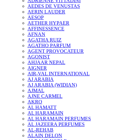
ADRIENNE VITTADINI
AEDES DE VENUSTAS
AERIN LAUDER
AESOP
AETHER HYPAER
AFFINESSENCE
AFNAN
AGATHA RUIZ
AGATHO PARFUM
AGENT PROVOCATEUR
AGONIST
AHJAAR NEPAL
AIGNER
AIR-VAL INTERNATIONAL
AJ ARABIA
AJ ARABIA (WIDIAN)
AJMAL
AJNE CARMEL
AKRO
AL HAMATT
AL HARAMAIN
AL HARAMAIN PERFUMES
AL JAZEERA PERFUMES
AL-REHAB
ALAIN DELON