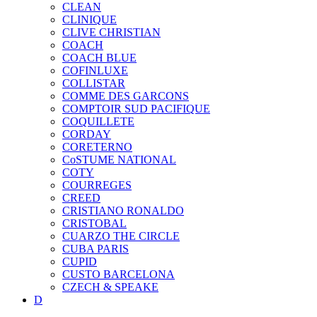
CLEAN
CLINIQUE
CLIVE CHRISTIAN
COACH
COACH BLUE
COFINLUXE
COLLISTAR
COMME DES GARCONS
COMPTOIR SUD PACIFIQUE
COQUILLETE
CORDAY
CORETERNO
CoSTUME NATIONAL
COTY
COURREGES
CREED
CRISTIANO RONALDO
CRISTOBAL
CUARZO THE CIRCLE
CUBA PARIS
CUPID
CUSTO BARCELONA
CZECH & SPEAKE
D