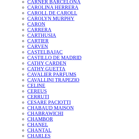
CARNER BARCELONA
CAROLINA HERRERA
CAROLL DE CAROLL
CAROLYN MURPHY
CARON
CARRERA
CARTHUSIA
CARTIER
CARVEN
CASTELBAJAC
CASTILLO DE MADRID
CATHY CARDEN
CATHY GUETTA
CAVALIER PARFUMS
CAVALLINI TRAPEZIO
CELINE
CEREUS
CERRUTI
CESARE PACIOTTI
CHABAUD MAISON
CHABRAWICHI
CHAMBOR
CHANEL
CHANTAL
CHARLES