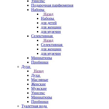
Унисекс
Подарочная парфюмерия
Наборы
Назад
Наборы
для детей
для женщин
для мужчин
Селективная
Назад
Селективная
для женщин
для мужчин
Миниатюры
Пробники
Духи
Назад
Духи
Масляные
Женские
Мужские
Унисекс
Миниатюры
Пробники
Туалетная вода