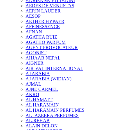
ADRIENNE VITTADINI
AEDES DE VENUSTAS
AERIN LAUDER
AESOP
AETHER HYPAER
AFFINESSENCE
AFNAN
AGATHA RUIZ
AGATHO PARFUM
AGENT PROVOCATEUR
AGONIST
AHJAAR NEPAL
AIGNER
AIR-VAL INTERNATIONAL
AJ ARABIA
AJ ARABIA (WIDIAN)
AJMAL
AJNE CARMEL
AKRO
AL HAMATT
AL HARAMAIN
AL HARAMAIN PERFUMES
AL JAZEERA PERFUMES
AL-REHAB
ALAIN DELON