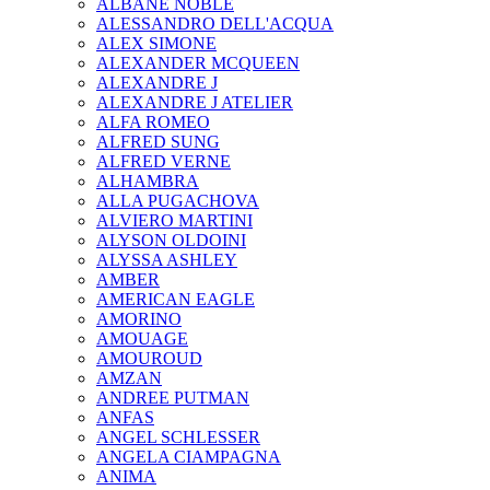
ALBANE NOBLE
ALESSANDRO DELL'ACQUA
ALEX SIMONE
ALEXANDER MCQUEEN
ALEXANDRE J
ALEXANDRE J ATELIER
ALFA ROMEO
ALFRED SUNG
ALFRED VERNE
ALHAMBRA
ALLA PUGACHOVA
ALVIERO MARTINI
ALYSON OLDOINI
ALYSSA ASHLEY
AMBER
AMERICAN EAGLE
AMORINO
AMOUAGE
AMOUROUD
AMZAN
ANDREE PUTMAN
ANFAS
ANGEL SCHLESSER
ANGELA CIAMPAGNA
ANIMA