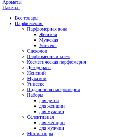
Ароматы
Пакеты
Все товары
Парфюмерия
Парфюмерная вода
Женская
Мужская
Унисекс
Одеколон
Парфюмерный крем
Косметическая парфюмерия
Дезодорант
Женский
Мужской
Унисекс
Подарочная парфюмерия
Наборы
для детей
для женщин
для мужчин
Селективная
для женщин
для мужчин
Миниатюры