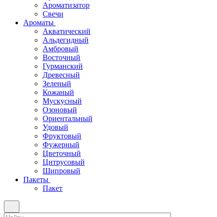
Ароматизатор
Свечи
Ароматы
Акватический
Альдегидный
Амбровый
Восточный
Гурманский
Древесный
Зеленый
Кожаный
Мускусный
Озоновый
Ориентальный
Удовый
Фруктовый
Фужерный
Цветочный
Цитрусовый
Шипровый
Пакеты
Пакет