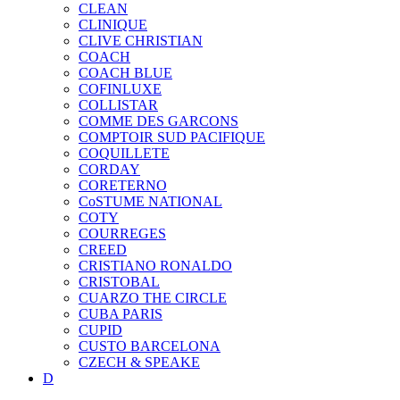
CLEAN
CLINIQUE
CLIVE CHRISTIAN
COACH
COACH BLUE
COFINLUXE
COLLISTAR
COMME DES GARCONS
COMPTOIR SUD PACIFIQUE
COQUILLETE
CORDAY
CORETERNO
CoSTUME NATIONAL
COTY
COURREGES
CREED
CRISTIANO RONALDO
CRISTOBAL
CUARZO THE CIRCLE
CUBA PARIS
CUPID
CUSTO BARCELONA
CZECH & SPEAKE
D