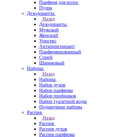
Парфюм для волос
Пудра
Дезодоранты
Назад
Дезодоранты
Мужской
Женский
Унисекс
Антиперспирант
Парфюмированный
Спрей
Шариковый
Наборы
Назад
Наборы
Набор духов
Набор парфюма
Набор пробников
Набор туалетной воды
Подарочные наборы
Распив
Назад
Распив
Распив духов
Распив парфюма