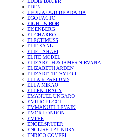
EDDIE BAUER
EDEN
EFOLIA OUD DE ARABIA
EGO FACTO
EIGHT & BOB
EISENBERG
EL CHARRO
ELECTIMUSS
ELIE SAAB
ELIE TAHARI
ELITE MODEL
ELIZABETH & JAMES NIRVANA
ELIZABETH ARDEN
ELIZABETH TAYLOR
ELLA K PARFUMS
ELLA MIKAO
ELLEN TRACY
EMANUEL UNGARO
EMILIO PUCCI
EMMANUEL LEVAIN
EMOR LONDON
EMPER
ENGELSRUFER
ENGLISH LAUNDRY
ENRICO COVERI