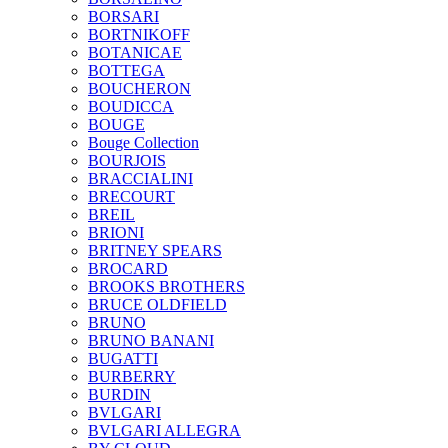
BORSARI
BORTNIKOFF
BOTANICAE
BOTTEGA
BOUCHERON
BOUDICCA
BOUGE
Bouge Collection
BOURJOIS
BRACCIALINI
BRECOURT
BREIL
BRIONI
BRITNEY SPEARS
BROCARD
BROOKS BROTHERS
BRUCE OLDFIELD
BRUNO
BRUNO BANANI
BUGATTI
BURBERRY
BURDIN
BVLGARI
BVLGARI ALLEGRA