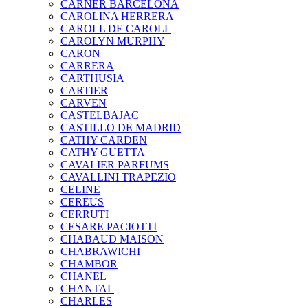
CARNER BARCELONA
CAROLINA HERRERA
CAROLL DE CAROLL
CAROLYN MURPHY
CARON
CARRERA
CARTHUSIA
CARTIER
CARVEN
CASTELBAJAC
CASTILLO DE MADRID
CATHY CARDEN
CATHY GUETTA
CAVALIER PARFUMS
CAVALLINI TRAPEZIO
CELINE
CEREUS
CERRUTI
CESARE PACIOTTI
CHABAUD MAISON
CHABRAWICHI
CHAMBOR
CHANEL
CHANTAL
CHARLES