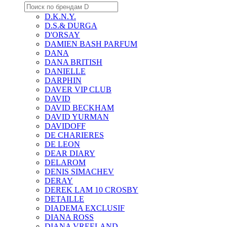
D.K.N.Y.
D.S.& DURGA
D'ORSAY
DAMIEN BASH PARFUM
DANA
DANA BRITISH
DANIELLE
DARPHIN
DAVER VIP CLUB
DAVID
DAVID BECKHAM
DAVID YURMAN
DAVIDOFF
DE CHARIERES
DE LEON
DEAR DIARY
DELAROM
DENIS SIMACHEV
DERAY
DEREK LAM 10 CROSBY
DETAILLE
DIADEMA EXCLUSIF
DIANA ROSS
DIANA VREELAND