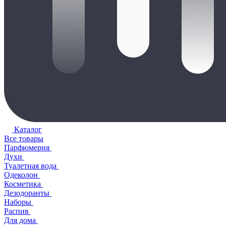
Каталог
Все товары
Парфюмерия
Духи
Туалетная вода
Одеколон
Косметика
Дезодоранты
Наборы
Распив
Для дома