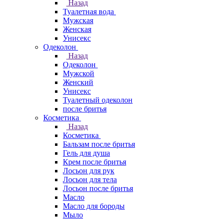
Назад
Туалетная вода
Мужская
Женская
Унисекс
Одеколон
Назад
Одеколон
Мужской
Женский
Унисекс
Туалетный одеколон
после бритья
Косметика
Назад
Косметика
Бальзам после бритья
Гель для душа
Крем после бритья
Лосьон для рук
Лосьон для тела
Лосьон после бритья
Масло
Масло для бороды
Мыло