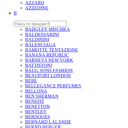
AZZARO
AZZEDINE
B
BADGLEY MISCHKA
BALDESSARINI
BALDININI
BALENCIAGA
BAMOTTE TENTAZIONE
BANANA REPUBLIC
BARNEYS NEW YORK
BATTISTONI
BAUG SONS FASHION
BEAUFORT LONDON
BEBE
BELLEGANCE PERFUMES
BELLONA
BEN SHERMAN
BENEFIT
BENETTON
BENTLEY
BERDOUES
BERNARD LALANDE
BERND BERGER