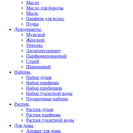
Масло
Масло для бороды
Мыло
Парфюм для волос
Пудра
Дезодоранты
Мужской
Женский
Унисекс
Антиперспирант
Парфюмированный
Спрей
Шариковый
Наборы
Набор духов
Набор парфюма
Набор пробников
Набор туалетной воды
Подарочные наборы
Распив
Распив духов
Распив парфюма
Распив туалетной воды
Для дома
Аромат для дома