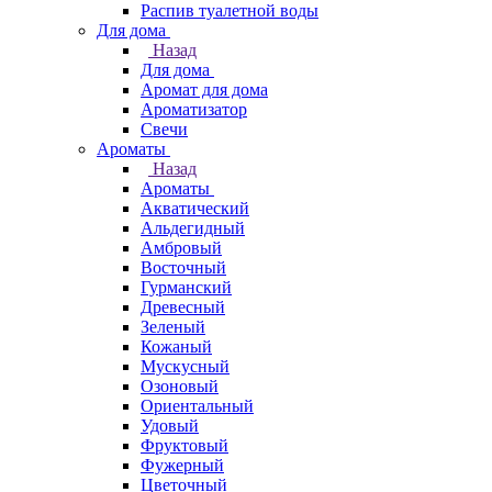
Распив туалетной воды
Для дома
Назад
Для дома
Аромат для дома
Ароматизатор
Свечи
Ароматы
Назад
Ароматы
Акватический
Альдегидный
Амбровый
Восточный
Гурманский
Древесный
Зеленый
Кожаный
Мускусный
Озоновый
Ориентальный
Удовый
Фруктовый
Фужерный
Цветочный