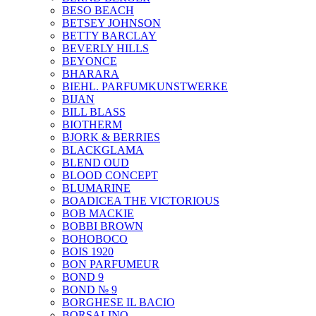
BESO BEACH
BETSEY JOHNSON
BETTY BARCLAY
BEVERLY HILLS
BEYONCE
BHARARA
BIEHL. PARFUMKUNSTWERKE
BIJAN
BILL BLASS
BIOTHERM
BJORK & BERRIES
BLACKGLAMA
BLEND OUD
BLOOD CONCEPT
BLUMARINE
BOADICEA THE VICTORIOUS
BOB MACKIE
BOBBI BROWN
BOHOBOCO
BOIS 1920
BON PARFUMEUR
BOND 9
BOND № 9
BORGHESE IL BACIO
BORSALINO