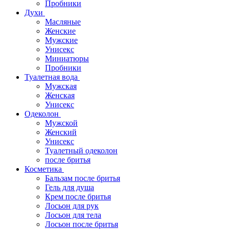
Пробники
Духи
Масляные
Женские
Мужские
Унисекс
Миниатюры
Пробники
Туалетная вода
Мужская
Женская
Унисекс
Одеколон
Мужской
Женский
Унисекс
Туалетный одеколон
после бритья
Косметика
Бальзам после бритья
Гель для душа
Крем после бритья
Лосьон для рук
Лосьон для тела
Лосьон после бритья