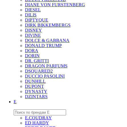
DIANE VON FURSTENBERG
DIESEL
DILIS
DIPTYQUE
DIRK BIKKEMBERGS
DISNEY
DIVINE
DOLCE & GABBANA
DONALD TRUMP
DORA
DORIN
DR. GRITTI
DRAGON PARFUMS
DSQUARED2
DUCCIO PASOLINI
DUNHILL
DUPONT
DYNASTY
DZINTARS
E
E.COUDRAY
ED HARDY