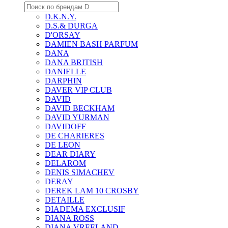
D.K.N.Y.
D.S.& DURGA
D'ORSAY
DAMIEN BASH PARFUM
DANA
DANA BRITISH
DANIELLE
DARPHIN
DAVER VIP CLUB
DAVID
DAVID BECKHAM
DAVID YURMAN
DAVIDOFF
DE CHARIERES
DE LEON
DEAR DIARY
DELAROM
DENIS SIMACHEV
DERAY
DEREK LAM 10 CROSBY
DETAILLE
DIADEMA EXCLUSIF
DIANA ROSS
DIANA VREELAND