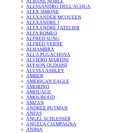
ALBANE NOBLE
ALESSANDRO DELL'ACQUA
ALEX SIMONE
ALEXANDER MCQUEEN
ALEXANDRE J
ALEXANDRE J ATELIER
ALFA ROMEO
ALFRED SUNG
ALFRED VERNE
ALHAMBRA
ALLA PUGACHOVA
ALVIERO MARTINI
ALYSON OLDOINI
ALYSSA ASHLEY
AMBER
AMERICAN EAGLE
AMORINO
AMOUAGE
AMOUROUD
AMZAN
ANDREE PUTMAN
ANFAS
ANGEL SCHLESSER
ANGELA CIAMPAGNA
ANIMA