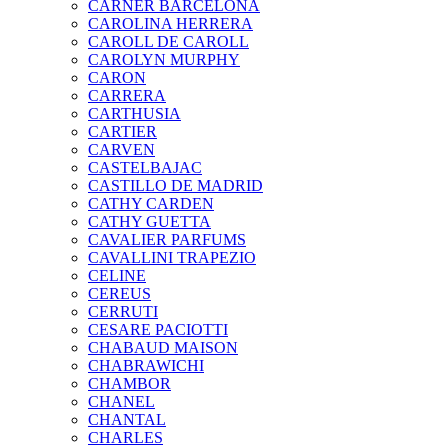
CARNER BARCELONA
CAROLINA HERRERA
CAROLL DE CAROLL
CAROLYN MURPHY
CARON
CARRERA
CARTHUSIA
CARTIER
CARVEN
CASTELBAJAC
CASTILLO DE MADRID
CATHY CARDEN
CATHY GUETTA
CAVALIER PARFUMS
CAVALLINI TRAPEZIO
CELINE
CEREUS
CERRUTI
CESARE PACIOTTI
CHABAUD MAISON
CHABRAWICHI
CHAMBOR
CHANEL
CHANTAL
CHARLES