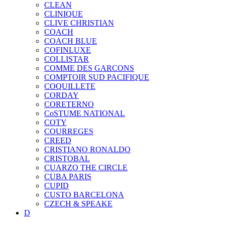
CLEAN
CLINIQUE
CLIVE CHRISTIAN
COACH
COACH BLUE
COFINLUXE
COLLISTAR
COMME DES GARCONS
COMPTOIR SUD PACIFIQUE
COQUILLETE
CORDAY
CORETERNO
CoSTUME NATIONAL
COTY
COURREGES
CREED
CRISTIANO RONALDO
CRISTOBAL
CUARZO THE CIRCLE
CUBA PARIS
CUPID
CUSTO BARCELONA
CZECH & SPEAKE
D