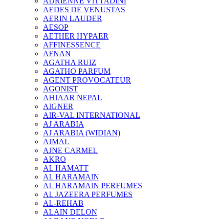
ADRIENNE VITTADINI
AEDES DE VENUSTAS
AERIN LAUDER
AESOP
AETHER HYPAER
AFFINESSENCE
AFNAN
AGATHA RUIZ
AGATHO PARFUM
AGENT PROVOCATEUR
AGONIST
AHJAAR NEPAL
AIGNER
AIR-VAL INTERNATIONAL
AJ ARABIA
AJ ARABIA (WIDIAN)
AJMAL
AJNE CARMEL
AKRO
AL HAMATT
AL HARAMAIN
AL HARAMAIN PERFUMES
AL JAZEERA PERFUMES
AL-REHAB
ALAIN DELON