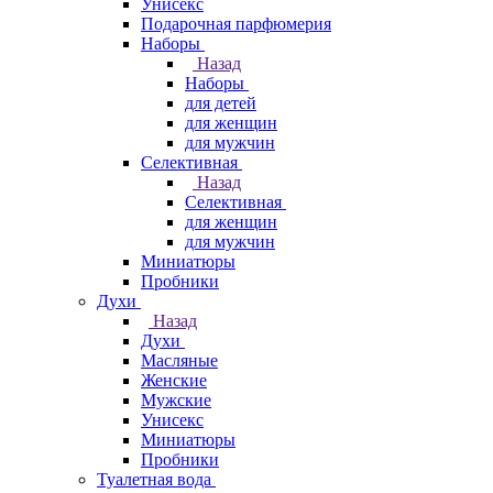
Унисекс
Подарочная парфюмерия
Наборы
Назад
Наборы
для детей
для женщин
для мужчин
Селективная
Назад
Селективная
для женщин
для мужчин
Миниатюры
Пробники
Духи
Назад
Духи
Масляные
Женские
Мужские
Унисекс
Миниатюры
Пробники
Туалетная вода