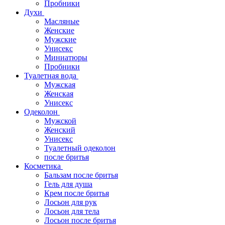
Пробники
Духи
Масляные
Женские
Мужские
Унисекс
Миниатюры
Пробники
Туалетная вода
Мужская
Женская
Унисекс
Одеколон
Мужской
Женский
Унисекс
Туалетный одеколон
после бритья
Косметика
Бальзам после бритья
Гель для душа
Крем после бритья
Лосьон для рук
Лосьон для тела
Лосьон после бритья