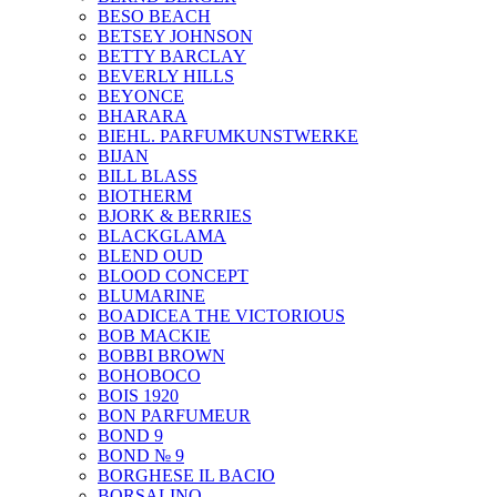
BESO BEACH
BETSEY JOHNSON
BETTY BARCLAY
BEVERLY HILLS
BEYONCE
BHARARA
BIEHL. PARFUMKUNSTWERKE
BIJAN
BILL BLASS
BIOTHERM
BJORK & BERRIES
BLACKGLAMA
BLEND OUD
BLOOD CONCEPT
BLUMARINE
BOADICEA THE VICTORIOUS
BOB MACKIE
BOBBI BROWN
BOHOBOCO
BOIS 1920
BON PARFUMEUR
BOND 9
BOND № 9
BORGHESE IL BACIO
BORSALINO