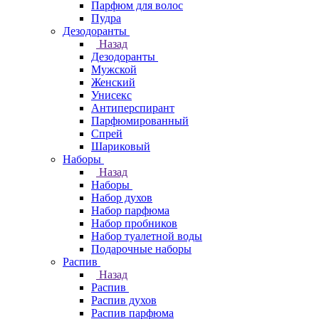
Парфюм для волос
Пудра
Дезодоранты
Назад
Дезодоранты
Мужской
Женский
Унисекс
Антиперспирант
Парфюмированный
Спрей
Шариковый
Наборы
Назад
Наборы
Набор духов
Набор парфюма
Набор пробников
Набор туалетной воды
Подарочные наборы
Распив
Назад
Распив
Распив духов
Распив парфюма