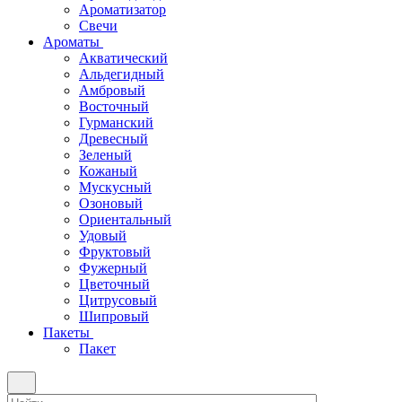
Ароматизатор
Свечи
Ароматы
Акватический
Альдегидный
Амбровый
Восточный
Гурманский
Древесный
Зеленый
Кожаный
Мускусный
Озоновый
Ориентальный
Удовый
Фруктовый
Фужерный
Цветочный
Цитрусовый
Шипровый
Пакеты
Пакет