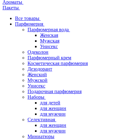
Ароматы
Пакеты
Все товары
Парфюмерия
Парфюмерная вода
Женская
Мужская
Унисекс
Одеколон
Парфюмерный крем
Косметическая парфюмерия
Дезодорант
Женский
Мужской
Унисекс
Подарочная парфюмерия
Наборы
для детей
для женщин
для мужчин
Селективная
для женщин
для мужчин
Миниатюры