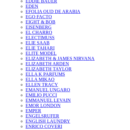
EDDIE BAUER
EDEN
EFOLIA OUD DE ARABIA
EGO FACTO
EIGHT & BOB
EISENBERG
EL CHARRO
ELECTIMUSS
ELIE SAAB
ELIE TAHARI
ELITE MODEL
ELIZABETH & JAMES NIRVANA
ELIZABETH ARDEN
ELIZABETH TAYLOR
ELLA K PARFUMS
ELLA MIKAO
ELLEN TRACY
EMANUEL UNGARO
EMILIO PUCCI
EMMANUEL LEVAIN
EMOR LONDON
EMPER
ENGELSRUFER
ENGLISH LAUNDRY
ENRICO COVERI