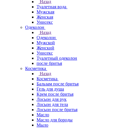
Назад
Туалетная вода
Мужская
Женская
Унисекс
Одеколон
Назад
Одеколон
Мужской
Женский
Унисекс
Туалетный одеколон
после бритья
Косметика
Назад
Косметика
Бальзам после бритья
Гель для душа
Крем после бритья
Лосьон для рук
Лосьон для тела
Лосьон после бритья
Масло
Масло для бороды
Мыло