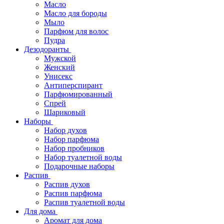
Масло
Масло для бороды
Мыло
Парфюм для волос
Пудра
Дезодоранты
Мужской
Женский
Унисекс
Антиперспирант
Парфюмированный
Спрей
Шариковый
Наборы
Набор духов
Набор парфюма
Набор пробников
Набор туалетной воды
Подарочные наборы
Распив
Распив духов
Распив парфюма
Распив туалетной воды
Для дома
Аромат для дома