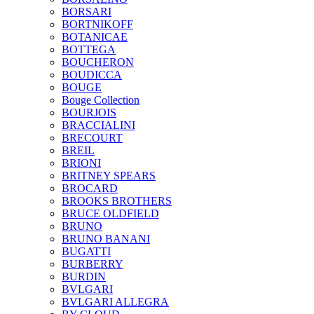
BORSARI
BORTNIKOFF
BOTANICAE
BOTTEGA
BOUCHERON
BOUDICCA
BOUGE
Bouge Collection
BOURJOIS
BRACCIALINI
BRECOURT
BREIL
BRIONI
BRITNEY SPEARS
BROCARD
BROOKS BROTHERS
BRUCE OLDFIELD
BRUNO
BRUNO BANANI
BUGATTI
BURBERRY
BURDIN
BVLGARI
BVLGARI ALLEGRA