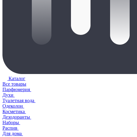
Каталог
Все товары
Парфюмерия
Духи
Туалетная вода
Одеколон
Косметика
Дезодоранты
Наборы
Распив
Для дома