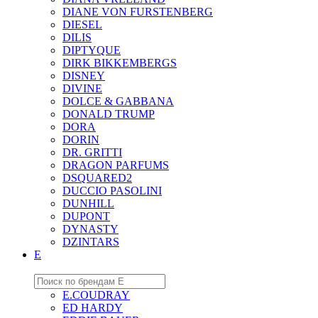
DIANE VON FURSTENBERG
DIESEL
DILIS
DIPTYQUE
DIRK BIKKEMBERGS
DISNEY
DIVINE
DOLCE & GABBANA
DONALD TRUMP
DORA
DORIN
DR. GRITTI
DRAGON PARFUMS
DSQUARED2
DUCCIO PASOLINI
DUNHILL
DUPONT
DYNASTY
DZINTARS
E
E.COUDRAY
ED HARDY