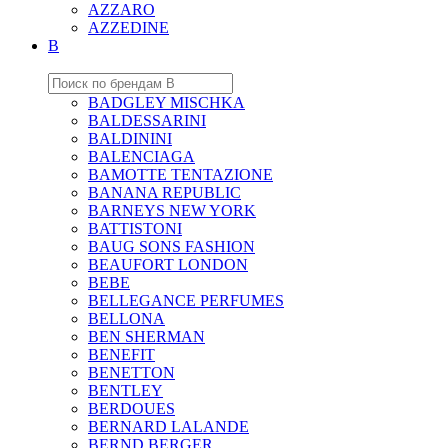
AZZARO
AZZEDINE
B
BADGLEY MISCHKA
BALDESSARINI
BALDININI
BALENCIAGA
BAMOTTE TENTAZIONE
BANANA REPUBLIC
BARNEYS NEW YORK
BATTISTONI
BAUG SONS FASHION
BEAUFORT LONDON
BEBE
BELLEGANCE PERFUMES
BELLONA
BEN SHERMAN
BENEFIT
BENETTON
BENTLEY
BERDOUES
BERNARD LALANDE
BERND BERGER