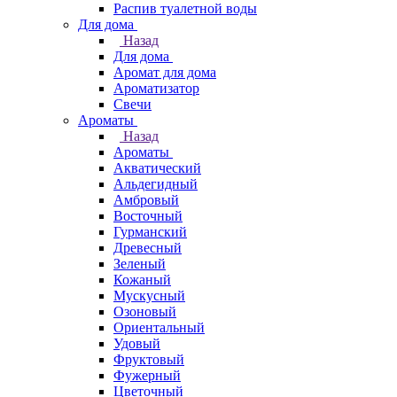
Распив туалетной воды
Для дома
Назад
Для дома
Аромат для дома
Ароматизатор
Свечи
Ароматы
Назад
Ароматы
Акватический
Альдегидный
Амбровый
Восточный
Гурманский
Древесный
Зеленый
Кожаный
Мускусный
Озоновый
Ориентальный
Удовый
Фруктовый
Фужерный
Цветочный